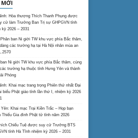
 MỚI
inh: Hòa thượng Thích Thanh Phụng được
uy cử làm Trưởng Ban Trị sự GHPGVN tỉnh
 kỳ 2026 – 2031
Phân ban Ni giới TW khu vực phía Bắc thăm,
dàng các trường hạ tại Hà Nội nhân mùa an
L.2570
ban Ni giới TW khu vực phía Bắc thăm, cúng
các trường hạ thuộc tỉnh Hưng Yên và thành
ải Phòng
inh: Khai mạc trang trọng Phiên thứ nhất Đại
ại biểu Phật giáo tỉnh lần thứ I, nhiệm kỳ 2026
1
Yên: Khai mạc Trại Kiền Trắc – Họp bạn
 Thiếu Gia đình Phật tử tỉnh năm 2026
hích Chiếu Tuệ được suy cử Trưởng BTS
N tỉnh Hà Tĩnh nhiệm kỳ 2026 – 2031