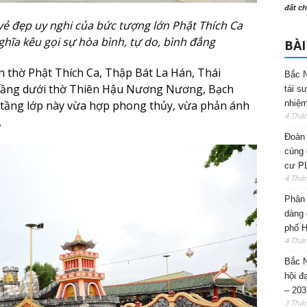
đất ch
 vẻ đẹp uy nghi của bức tượng lớn Phật Thích Ca
ghĩa kêu gọi sự hòa bình, tự do, bình đẳng
BÀI
ên thờ Phật Thích Ca, Thập Bát La Hán, Thái
Bắc N
Tầng dưới thờ Thiên Hậu Nương Nương, Bạch
tái s
nhiệm
tầng lớp này vừa hợp phong thủy, vừa phản ánh
4 Thá
.
Đoàn 
cúng 
cư P
4 Thá
Phân 
dàng 
phố H
4 Thá
Bắc N
hội đ
– 203
3 Thá