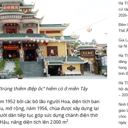
Hà Tĩ
cử tâ
2026-
Đêm l
Thế 
Gia L
tại N
Hà Tĩ
dâng 
hùng 
tỉnh 
Hà Tĩ
“trùng thiềm điệp ốc” hiếm có ở miền Tây
hội đ
– 203
 1952 bởi các bô lão người Hoa, diện tích ban
Ninh 
tu, mở rộng, năm 1956, chùa được xây dựng lại
giáo 
ười dân tiếp tục góp sức dựng chánh điện thờ
chúc 
2
Hậu, nâng diện tích lên 2.000 m
.
ngày 