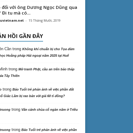
 đổi với ông Dương Ngọc Dũng qua
“ Đi tu mà có...
uvietnam.net
-
15 Tháng Mười, 2019
N HỒI GẦN ĐÂY
ên Cần
trong
Không khí chuẩn bị cho Tọa đàm
học Hoằng pháp Hải ngoại năm 2025 tại Huế
Minh
trong
Mở tranh Phật, cầu an trên bảo tháp
la Tây Thiên
trong
o
Báo Tuổi trẻ phản ảnh về việc phần đất
ổ Giác Lâm bị rao bán với giá 60 tỉ đồng?
trong
truong
Vãn cảnh chùa cổ ngàn năm ở Triều
trong
truong
Báo Tuổi trẻ phản ảnh về việc phần