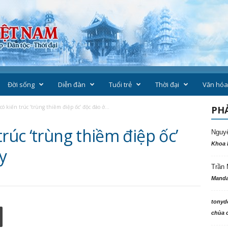
Đời sống
Diễn đàn
Tuổi trẻ
Thời đại
Văn hóa
có kiến trúc ‘trùng thiềm điệp ốc’ độc đáo ở...
PHẢ
trúc ‘trùng thiềm điệp ốc’
Nguy
Khoa 
y
Trần 
Manda
tonyd
chùa c