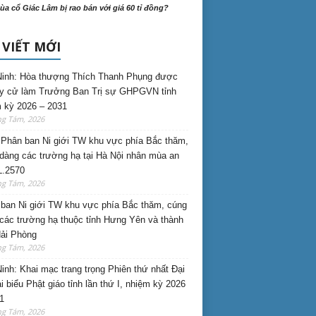
ùa cổ Giác Lâm bị rao bán với giá 60 tỉ đồng?
 VIẾT MỚI
inh: Hòa thượng Thích Thanh Phụng được
uy cử làm Trưởng Ban Trị sự GHPGVN tỉnh
 kỳ 2026 – 2031
ng Tám, 2026
Phân ban Ni giới TW khu vực phía Bắc thăm,
dàng các trường hạ tại Hà Nội nhân mùa an
L.2570
ng Tám, 2026
ban Ni giới TW khu vực phía Bắc thăm, cúng
các trường hạ thuộc tỉnh Hưng Yên và thành
ải Phòng
ng Tám, 2026
inh: Khai mạc trang trọng Phiên thứ nhất Đại
ại biểu Phật giáo tỉnh lần thứ I, nhiệm kỳ 2026
1
ng Tám, 2026