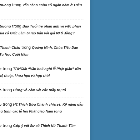
trong
truong
Vãn cảnh chùa cổ ngàn năm ở Triều
trong
truong
Báo Tuổi trẻ phản ảnh về việc phần
ùa cổ Giác Lâm bị rao bán với giá 60 tỉ đồng?
trong
 Thanh Châu
Quảng Ninh. Chùa Tiêu Dao
Tu Học Cuối Năm
trong
o
TP.HCM: “Văn hoá nghi lễ Phật giáo” cần
ệ thuật, khoa học và hợp thời
trong
o
Đừng vô cảm với các thầy trụ trì
trong
o
HT.Thích Bửu Chánh chia sẻ: Kỹ năng dẫn
 trình các lễ hội Phật giáo Nam tông
trong
o
Góp ý với Sư cô Thích Nữ Thanh Tâm