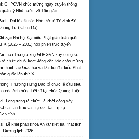
i: GHPGVN chúc mừng ngày truyền thống
 quản lý Nhà nước về Tôn giáo
Bình: Đại lễ cất nóc Nhà thờ tổ Tổ đình Đỗ
Quang Tự ( Chùa Đọ)
hỉ đạo Đại hội Đại biểu Phật giáo toàn quốc
hứ X (2026 – 2031) họp phiên trực tuyến
Văn hóa Trung ương GHPGVN xây dựng kế
 tổ chức chuỗi hoạt động văn hóa chào mừng
m thành lập Giáo hội và Đại hội đại biểu Phật
toàn quốc lần thứ X
hòng: Phường Hưng Đạo tổ chức lễ cầu siêu
inh các Anh hùng Liệt sĩ tại chùa Quảng Luận
ai: Long trọng tổ chức Lễ khởi công xây
Chùa Tân Bảo và Trụ sở Ban Trị sự
VN tỉnh
ai: Lễ khai pháp khóa An cư kiết hạ Phật lịch
– Dương lịch 2026