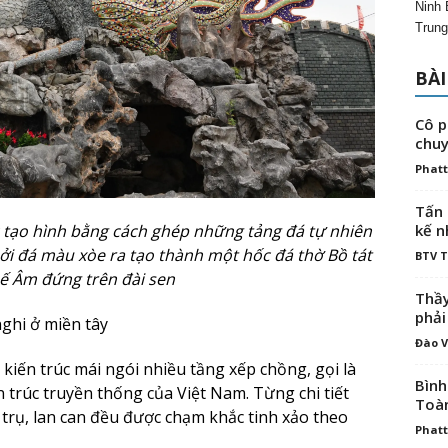
Ninh 
Trung
BÀI
Cô p
chuy
Phatt
Tấn 
tạo hình bằng cách ghép những tảng đá tự nhiên
kế n
i đá màu xòe ra tạo thành một hốc đá thờ Bồ tát
BTV 
ế Âm đứng trên đài sen
Thầy
phải
nghi ở miền tây
Đào V
kiến trúc mái ngói nhiều tầng xếp chồng, gọi là
Bình
n trúc truyền thống của Việt Nam. Từng chi tiết
Toà
t trụ, lan can đều được chạm khắc tinh xảo theo
Phatt