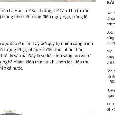
BÀI
, chùa La Hán, ở P.Sóc Trăng, TP.Cần Thơ (trước
Bắc N
g) trông như một cung điện nguy nga, tráng lệ
tái s
nhiệm
Đoàn 
cúng 
 độc đáo ở miền Tây bởi quy tụ nhiều công trình
cư P
 từ tượng Phật, pháp khí đến thú, nhân thần,
Phân 
ết lý sâu xa. Đây là sự kết tinh sáng tạo và trí
dàng 
ghệ nhân, kiến trúc sư khi chọn lọc, tiếp thu
phố H
rên cả nước.
Bắc N
hội đ
– 203
Hưng 
ngành
TT. T
GHPGV