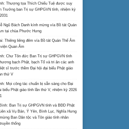
nh: Thượng tọa Thích Chiếu Tuệ được suy
n Trưởng ban Trị sự GHPGVN tỉnh, nhiệm kỳ
2031
ễ Ngũ Bách Danh kính mừng vía Bồ tát Quán
Âm tại chùa Phước Hưng
ai: Thiêng liêng đêm vía Bồ tát Quán Thế Âm
i viện Quan Âm
nh: Chư Tôn đức Ban Trị sự GHPGVN tỉnh
hương bạch Phật, bạch Tổ và tri ân các anh
liệt sĩ trước thềm Đại hội đại biểu Phật giáo
lần thứ V
nh: Mọi công tác chuẩn bị sẵn sàng cho Đại
ại biểu Phật giáo tỉnh lần thứ V, nhiệm kỳ 2026
1
Bình: Ban Trị sự GHPGVN tỉnh và BĐD Phật
Liên xã Vụ Bản, Ý Yên, Bình Lục, Nghĩa Hưng
mừng Ban Dân tộc và Tôn giáo tỉnh nhân
truyền thống