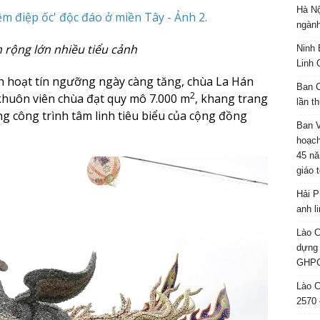
Hà Nộ
ngành
 rộng lớn nhiều tiểu cảnh
Ninh 
Linh 
nh hoạt tín ngưỡng ngày càng tăng, chùa La Hán
Ban C
2
khuôn viên chùa đạt quy mô 7.000 m
, khang trang
lần t
g công trình tâm linh tiêu biểu của cộng đồng
Ban 
hoạch
45 nă
giáo 
Hải P
anh l
Lào C
dựng 
GHPG
Lào C
2570 