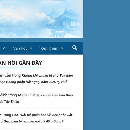
Văn học
Xem thêm
N HỒI GẦN ĐÂY
ên Cần
trong
Không khí chuẩn bị cho Tọa đàm
học Hoằng pháp Hải ngoại năm 2025 tại Huế
Minh
trong
Mở tranh Phật, cầu an trên bảo tháp
la Tây Thiên
trong
o
Báo Tuổi trẻ phản ảnh về việc phần đất
ổ Giác Lâm bị rao bán với giá 60 tỉ đồng?