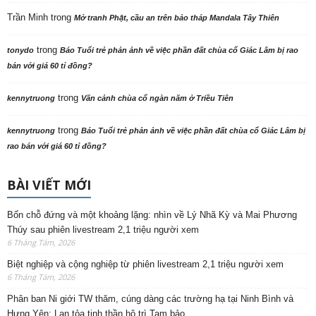
Trần Minh
trong
Mở tranh Phật, cầu an trên bảo tháp Mandala Tây Thiên
trong
tonydo
Báo Tuổi trẻ phản ảnh về việc phần đất chùa cổ Giác Lâm bị rao
bán với giá 60 tỉ đồng?
trong
kennytruong
Vãn cảnh chùa cổ ngàn năm ở Triều Tiên
trong
kennytruong
Báo Tuổi trẻ phản ảnh về việc phần đất chùa cổ Giác Lâm bị
rao bán với giá 60 tỉ đồng?
BÀI VIẾT MỚI
Bốn chỗ đứng và một khoảng lặng: nhìn về Lý Nhã Kỳ và Mai Phương
Thúy sau phiên livestream 2,1 triệu người xem
6 Tháng Tám, 2026
Biệt nghiệp và cộng nghiệp từ phiên livestream 2,1 triệu người xem
6 Tháng Tám, 2026
Phân ban Ni giới TW thăm, cúng dàng các trường hạ tại Ninh Bình và
Hưng Yên: Lan tỏa tinh thần hộ trì Tam bảo