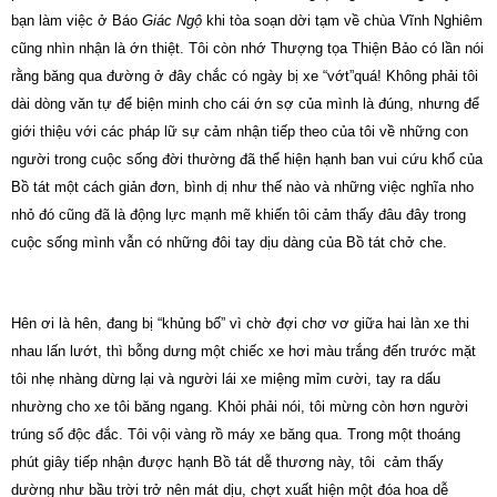
bạn làm việc ở Báo
Giác Ngộ
khi tòa soạn dời tạm về chùa Vĩnh Nghiêm
cũng nhìn nhận là ớn thiệt.
Tôi còn nhớ Thượng tọa Thiện Bảo có lần nói
rằng băng qua đường ở đây chắc có ngày bị
xe
“vớt”quá! Không phải tôi
dài dòng văn tự để biện minh cho cái ớn sợ của mình là đúng, nhưng để
giới thiệu với các pháp lữ sự cảm nhận tiếp theo của tôi về những con
người trong cuộc sống đời thường đã thể hiện hạnh ban vui cứu khổ của
Bồ tát một cách giản đơn, bình dị như thế nào và những việc nghĩa nho
nhỏ đó cũng đã là động lực mạnh mẽ khiến tôi cảm thấy đâu đây trong
cuộc sống mình vẫn có những đôi tay dịu dàng của Bồ tát chở che.
Hên ơi là hên, đang bị “khủng bố” vì chờ đợi chơ vơ giữa hai làn xe thi
nhau lấn lướt, thì bỗng dưng một chiếc xe hơi màu trắng đến trước mặt
tôi nhẹ nhàng dừng lại và người lái xe miệng mỉm cười, tay ra dấu
nhường cho xe tôi băng ngang.
Khỏi phải nói, tôi mừng còn hơn người
trúng số độc đắc.
Tôi vội vàng rồ máy
xe
băng qua. Trong một thoáng
phút giây tiếp nhận được hạnh Bồ tát dễ thương này, tôi
cảm thấy
dường như bầu trời trở nên mát dịu, chợt xuất hiện một đóa hoa dễ