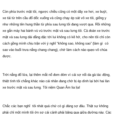
Còn phía trước mặt tôi, ngược chiều cũng có một dãy
xe
hơi, xe buýt,
xe tải từ trên cầu đổ dốc xuống và cũng chạy ép sát vô xe tôi, giống y
như những tên hung thần từ phía sau lưng tôi đang vượt qua. Rồi những
xe
gắn máy hai bánh vù vù trước mặt và sau lưng tôi. Cả đoàn xe trước
mặt và sau lưng dài dằng dặc tới lui không có kẽ hở, cho nên tôi chỉ còn
cách gồng mình chịu trận với ý nghĩ “không sao, không sao” (làm
gì
có
sao vào buổi trưa nắng chang chang), chớ làm cách nào quẹo vô chùa
được.
Trời nắng đổ lửa, lại thêm mắt nổ
đom
đóm vì cái sợ nổi da gà tác động,
thiệt tình tôi chẳng khác nào cái nhân đang chờ bị ép dính lại bởi hai làn
xe trước mặt và sau lưng. Tôi niệm Quan Âm lia lịa!
Chắc các bạn
nghĩ
tôi
nhát quá chứ có gì đáng sợ đâu. Thật sự không
phải chỉ một mình tôi ớn sợ cái cảnh phải băng qua giữa đường này.
Các