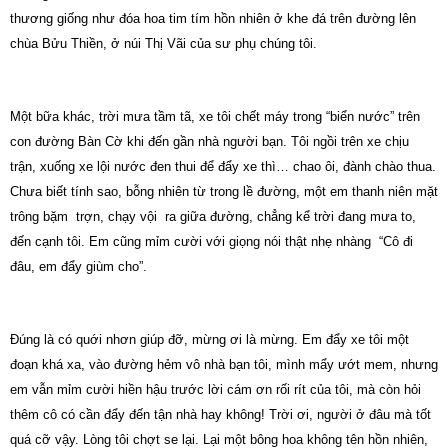
thương giống như đóa hoa tim tím hồn nhiên ở khe đá trên đường lên
chùa Bửu Thiền, ở núi Thị Vãi của sư phụ chúng tôi.
Một bữa khác, trời mưa tầm tã, xe tôi chết máy trong “biển nước” trên
con đường Bàn Cờ khi đến gần nhà người bạn. Tôi ngồi trên
xe
chịu
trận, xuống xe lội nước đen thui để đẩy xe thì… chao ôi, đành chào thua.
Chưa biết tính sao, bỗng nhiên từ trong lề đường, một em thanh niên mặt
trông
bặm
trợn
, chạy vội
ra giữa đường, chẳng kể trời đang mưa to,
đến cạnh tôi. Em cũng mỉm cười với giọng nói thật nhẹ
nhàng
“
Cô đi
đâu, em đẩy giùm cho”.
Đúng là có quới nhơn giúp đỡ, mừng ơi là mừng.
Em đẩy
xe
tôi một
đoạn khá xa, vào đường hẻm vô nhà bạn tôi, mình mẩy ướt mem, nhưng
em vẫn mỉm cười hiền hậu trước lời cám ơn rối rít của tôi, mà còn hỏi
thêm cô có cần đẩy đến tận nhà hay không!
Trời ơi, người ở đâu mà tốt
quá cỡ vậy.
Lòng tôi chợt se lại.
Lại một bông hoa không tên hồn nhiên,