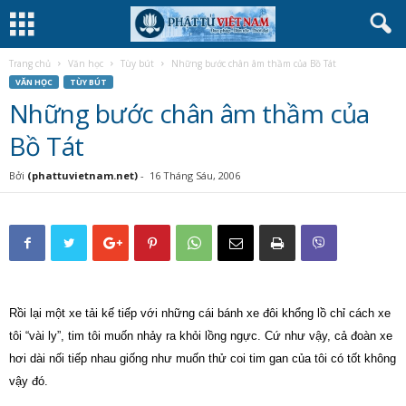
Trang chủ
Văn học
Tùy bút
Những bước chân âm thầm của Bồ Tát
VĂN HỌC
TÙY BÚT
Những bước chân âm thầm của
Bồ Tát
Bởi
(phattuvietnam.net)
-
16 Tháng Sáu, 2006
Rồi lại một xe tải kế tiếp với những cái bánh xe đôi khổng lồ chỉ cách xe
tôi “vài ly”, tim tôi muốn nhảy ra khỏi lồng ngực. Cứ như vậy, cả đoàn
xe
hơi dài nối tiếp nhau giống như muốn thử coi tim gan của tôi có tốt không
vậy đó.