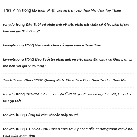
Trần Minh
trong
Mở tranh Phật, cầu an trên bảo tháp Mandala Tây Thiên
trong
tonydo
Báo Tuổi trẻ phản ảnh về việc phần đất chùa cổ Giác Lâm bị rao
bán với giá 60 tỉ đồng?
trong
kennytruong
Vãn cảnh chùa cổ ngàn năm ở Triều Tiên
trong
kennytruong
Báo Tuổi trẻ phản ảnh về việc phần đất chùa cổ Giác Lâm bị
rao bán với giá 60 tỉ đồng?
trong
Thích Thanh Châu
Quảng Ninh. Chùa Tiêu Dao Khóa Tu Học Cuối Năm
trong
tonydo
TP.HCM: “Văn hoá nghi lễ Phật giáo” cần có nghệ thuật, khoa học
và hợp thời
trong
tonydo
Đừng vô cảm với các thầy trụ trì
trong
tonydo
HT.Thích Bửu Chánh chia sẻ: Kỹ năng dẫn chương trình các lễ hội
Phật giáo Nam tông