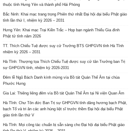
thuộc tỉnh Hưng Yên và thành phố Hải Phòng
Bắc Ninh: Khai mạc trang trọng Phiên thứ nhất Đại hội đại biểu Phật giáo
tỉnh lần thứ I, nhiệm kỳ 2026 – 2031
Hưng Yên: Khai mạc Trại Kiền Trắc – Họp bạn ngành Thiếu Gia đình
Phật tử tỉnh năm 2026
TT. Thích Chiếu Tuệ được suy cử Trưởng BTS GHPGVN tỉnh Hà Tĩnh
nhiệm kỳ 2026 – 2031
Hà Tĩnh: Thượng tọa Thích Chiếu Tuệ được suy cử tân Trưởng ban Trị
sự GHPGVN tỉnh, nhiệm kỳ 2026-2031
Đêm lễ Ngũ Bách Danh kính mừng vía Bồ tát Quán Thế Âm tại chùa
Phước Hưng
Gia Lai: Thiêng liêng đêm vía Bồ tát Quán Thế Âm tại Ni viện Quan Âm
Hà Tĩnh: Chư Tôn đức Ban Trị sự GHPGVN tỉnh dâng hương bạch Phật,
bạch Tổ và tri ân các anh hùng liệt sĩ trước thềm Đại hội đại biểu Phật
giáo tỉnh lần thứ V
Hà Tĩnh: Mọi công tác chuẩn bị sẵn sàng cho Đại hội đại biểu Phật giáo
tỉnh lần thứ V, nhiệm kỳ 2026 – 2031