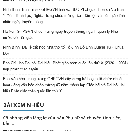
Ninh Bình: Ban Trị sự GHPGVN tỉnh và BĐD Phật giáo Liên xã Vụ Bản,
Ý Yên, Bình Lục, Nghĩa Hưng chúc mừng Ban Dân tộc và Tôn giáo tỉnh
nhân ngày truyền thống
Hà Nội: GHPGVN chúc mừng ngày truyền thống ngành quản lý Nhà
nước về Tôn giáo
Ninh Bình: Đại lễ cất nóc Nhà thờ tổ Tổ đình Đỗ Linh Quang Tự ( Chùa
Đọ)
Ban Chỉ đạo Đại hội Đại biểu Phật giáo toàn quốc lần thứ X (2026 – 2031)
họp phiên trực tuyến
Ban Văn hóa Trung ương GHPGVN xây dựng kế hoạch tổ chức chuỗi
hoạt động văn hóa chào mừng 45 năm thành lập Giáo hội và Đại hội đại
biểu Phật giáo toàn quốc lần thứ X
BÀI XEM NHIỀU
Cô phóng viên lẳng lơ của báo Phụ nữ và chuyện tình tiền,
bản...
Phattuvietnam.net
-
26 Tháng Chín, 2019