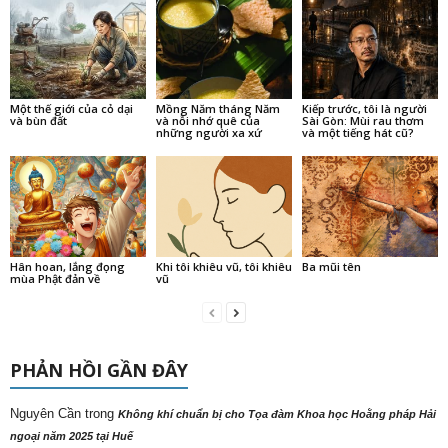
Một thế giới của cỏ dại
Mồng Năm tháng Năm
Kiếp trước, tôi là người
và bùn đất
và nỗi nhớ quê của
Sài Gòn: Mùi rau thơm
những người xa xứ
và một tiếng hát cũ?
Hân hoan, lắng đọng
Khi tôi khiêu vũ, tôi khiêu
Ba mũi tên
mùa Phật đản về
vũ
PHẢN HỒI GẦN ĐÂY
Nguyên Cần
trong
Không khí chuẩn bị cho Tọa đàm Khoa học Hoằng pháp Hải
ngoại năm 2025 tại Huế