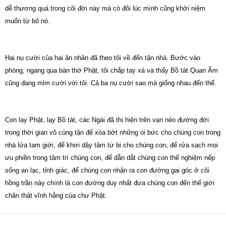
dễ thương quá trong cõi đời này mà có đôi lúc mình cũng khởi niệm
muốn từ bỏ nó
.
Hai nụ cười của hai ân nhân đã
theo
tôi về đến tận nhà. Bước vào
phòng, ngang qua bàn thờ Phật, tôi chắp
tay
xá và thấy Bồ tát Quan Âm
cũng đang mỉm cười với tôi.
Cả ba nụ cười sao mà giống nhau đến thế.
Con lạy Phật, lạy Bồ tát, các Ngài đã thị hiện trên vạn nẻo đường đời
trong thời gian vô cùng tận để xóa bớt những oi bức cho chúng con trong
nhà lửa tam giới, để khơi dậy tâm từ bi cho chúng con, để rửa sạch mọi
ưu phiền trong tâm trí chúng con, để dẫn dắt chúng con thể nghiệm nếp
sống an lạc, tỉnh giác, để chúng con nhận ra con đường gai góc ở cõi
hồng trần này chính là con đường duy nhất đưa chúng con đến thế giới
chân thật vĩnh hằng của chư Phật.