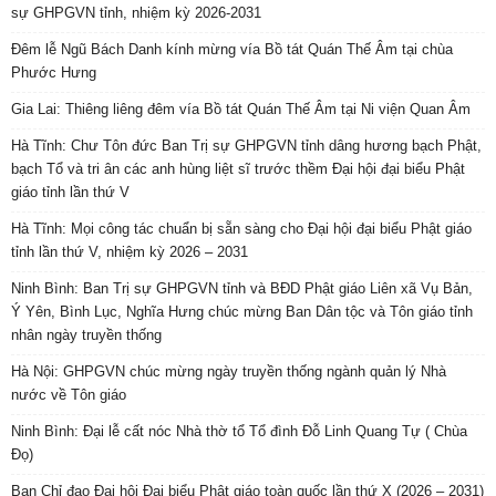
sự GHPGVN tỉnh, nhiệm kỳ 2026-2031
Đêm lễ Ngũ Bách Danh kính mừng vía Bồ tát Quán Thế Âm tại chùa
Phước Hưng
Gia Lai: Thiêng liêng đêm vía Bồ tát Quán Thế Âm tại Ni viện Quan Âm
Hà Tĩnh: Chư Tôn đức Ban Trị sự GHPGVN tỉnh dâng hương bạch Phật,
bạch Tổ và tri ân các anh hùng liệt sĩ trước thềm Đại hội đại biểu Phật
giáo tỉnh lần thứ V
Hà Tĩnh: Mọi công tác chuẩn bị sẵn sàng cho Đại hội đại biểu Phật giáo
tỉnh lần thứ V, nhiệm kỳ 2026 – 2031
Ninh Bình: Ban Trị sự GHPGVN tỉnh và BĐD Phật giáo Liên xã Vụ Bản,
Ý Yên, Bình Lục, Nghĩa Hưng chúc mừng Ban Dân tộc và Tôn giáo tỉnh
nhân ngày truyền thống
Hà Nội: GHPGVN chúc mừng ngày truyền thống ngành quản lý Nhà
nước về Tôn giáo
Ninh Bình: Đại lễ cất nóc Nhà thờ tổ Tổ đình Đỗ Linh Quang Tự ( Chùa
Đọ)
Ban Chỉ đạo Đại hội Đại biểu Phật giáo toàn quốc lần thứ X (2026 – 2031)