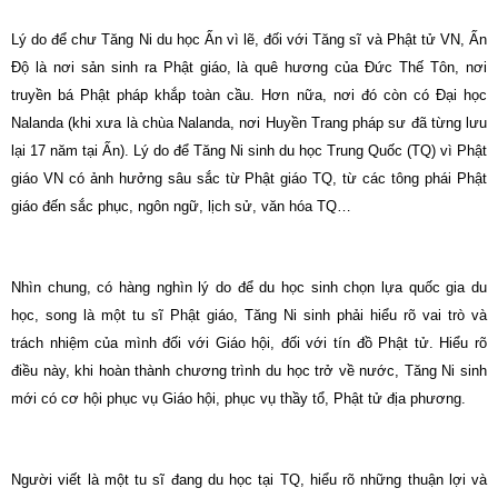
Lý do để chư Tăng Ni du học Ấn vì lẽ, đối với Tăng sĩ và Phật tử VN, Ấn
Độ là nơi sản sinh ra Phật giáo, là quê hương của Đức Thế Tôn, nơi
truyền bá Phật pháp khắp toàn cầu. Hơn nữa, nơi đó còn có Đại học
Nalanda (khi xưa là chùa Nalanda, nơi Huyền Trang pháp sư đã từng lưu
lại 17 năm tại Ấn). Lý do để Tăng Ni sinh du học Trung Quốc (TQ) vì Phật
giáo VN có ảnh hưởng sâu sắc từ Phật giáo TQ, từ các tông phái Phật
giáo đến sắc phục, ngôn ngữ, lịch sử, văn hóa TQ…
Nhìn chung, có hàng nghìn lý do để du học sinh chọn lựa quốc gia du
học, song là một tu sĩ Phật giáo, Tăng Ni sinh phải hiểu rõ vai trò và
trách nhiệm của mình đối với Giáo hội, đối với tín đồ Phật tử. Hiểu rõ
điều này, khi hoàn thành chương trình du học trở về nước, Tăng Ni sinh
mới có cơ hội phục vụ Giáo hội, phục vụ thầy tổ, Phật tử địa phương.
Người viết là một tu sĩ đang du học tại TQ, hiểu rõ những thuận lợi và