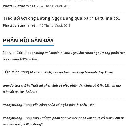
Phattuvietnam.net
-
14 Tháng Mười, 2019
Trao đổi với ông Dương Ngọc Dũng qua bài: “ Đi tu mà có...
Phattuvietnam.net
-
15 Tháng Mười, 2019
PHẢN HỒI GẦN ĐÂY
Nguyên Cần
trong
Không khí chuẩn bị cho Tọa đàm Khoa học Hoằng pháp Hải
ngoại năm 2025 tại Huế
Trần Minh
trong
Mở tranh Phật, cầu an trên bảo tháp Mandala Tây Thiên
trong
tonydo
Báo Tuổi trẻ phản ảnh về việc phần đất chùa cổ Giác Lâm bị rao
bán với giá 60 tỉ đồng?
trong
kennytruong
Vãn cảnh chùa cổ ngàn năm ở Triều Tiên
trong
kennytruong
Báo Tuổi trẻ phản ảnh về việc phần đất chùa cổ Giác Lâm bị
rao bán với giá 60 tỉ đồng?