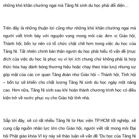
những khó khăn chướng ngại mà Tăng Ni sinh du học phải đối diện…
Trên đây là những thuận lợi cũng như những khó khăn chướng ngại mà
người viết trình bày với nguyện vọng mong mỏi các đơn vị Giáo hội,
Thành hội, bổn tự nên có tổ chức chặt chẽ hơn trong việc du học của
Tăng Ni. Tất nhiên chính bản thân người du học phải hiểu rõ vấn đề (mục
đích của việc du học là phục vụ vì lợi ích chung chứ không phải là hợp
thức hóa hay đánh bóng thương hiệu hoặc chạy theo trào lưu) nhưng sự
góp mặt của các cơ quan Tăng đoàn như Giáo hội – Thành hội, Tỉnh hội
– bổn tự sẽ khiến cho chất lượng Tăng Ni sinh du học ngày một nâng
cao. Hơn nữa, Tăng Ni sinh sau khi hoàn thành chương trình học có điều
kiện trở về nước phục vụ cho Giáo hội tỉnh nhà.
Sắp tới đây, sẽ có rất nhiều Tăng Ni từ Học viện TP.HCM tốt nghiệp, sẽ
cung cấp nguồn nhân lực lớn cho Giáo hội, người viết rất mong mỏi Đại
hội Phật giáo khóa VI kỳ này sẽ thảo luận về vấn đề “Du học của Tăng Ni