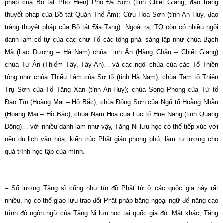
pháp của Bồ tát Phổ Hiền) Phổ Đà Sơn (tỉnh Chiết Giang, đạo tràng
thuyết pháp của Bồ tát Quán Thế Âm); Cửu Hoa Sơn (tỉnh An Huy, đạo
tràng thuyết pháp của Bồ tát Địa Tạng). Ngoài ra, TQ còn có nhiều ngôi
danh lam cổ tự của các chư Tổ các tông phái sáng lập như chùa Bạch
Mã (Lạc Dương – Hà Nam) chùa Linh Ẩn (Hàng Châu – Chiết Giang)
chùa Từ Ân (Thiểm Tây, Tây An)… và các ngôi chùa của các Tổ Thiền
tông như chùa Thiếu Lâm của Sơ tổ (tỉnh Hà Nam); chùa Tam tổ Thiên
Trụ Sơn của Tổ Tăng Xán (tỉnh An Huy); chùa Song Phong của Tứ tổ
Đạo Tín (Hoàng Mai – Hồ Bắc); chùa Đông Sơn của Ngũ tổ Hoằng Nhẫn
(Hoàng Mai – Hồ Bắc); chùa Nam Hoa của Lục tổ Huệ Năng (tỉnh Quảng
Đông)… với nhiều danh lam như vậy, Tăng Ni lưu học có thể tiếp xúc với
nền du lịch văn hóa, kiến trúc Phật giáo phong phú, làm tư lương cho
quá trình học tập của mình.
– Số lượng Tăng sĩ cũng như tín đồ Phật tử ở các quốc gia này rất
nhiều, họ có thể giao lưu trao đổi Phật pháp bằng ngoại ngữ để nâng cao
trình độ ngôn ngữ của Tăng Ni lưu học tại quốc gia đó. Mặt khác, Tăng