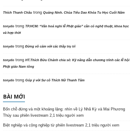
trong
Thích Thanh Châu
Quảng Ninh. Chùa Tiêu Dao Khóa Tu Học Cuối Năm
trong
tonydo
TP.HCM: “Văn hoá nghi lễ Phật giáo” cần có nghệ thuật, khoa học
và hợp thời
trong
tonydo
Đừng vô cảm với các thầy trụ trì
trong
tonydo
HT.Thích Bửu Chánh chia sẻ: Kỹ năng dẫn chương trình các lễ hội
Phật giáo Nam tông
trong
tonydo
Góp ý với Sư cô Thích Nữ Thanh Tâm
BÀI MỚI
Bốn chỗ đứng và một khoảng lặng: nhìn về Lý Nhã Kỳ và Mai Phương
Thúy sau phiên livestream 2,1 triệu người xem
Biệt nghiệp và cộng nghiệp từ phiên livestream 2,1 triệu người xem