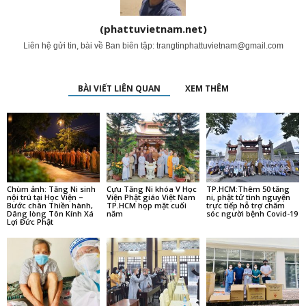
(phattuvietnam.net)
Liên hệ gửi tin, bài về Ban biên tập:
trangtinphattuvietnam@gmail.com
BÀI VIẾT LIÊN QUAN
XEM THÊM
Chùm ảnh: Tăng Ni sinh
Cựu Tăng Ni khóa V Học
TP.HCM:Thêm 50 tăng
nội trú tại Học Viện –
Viện Phật giáo Việt Nam
ni, phật tử tình nguyện
Bước chân Thiền hành,
TP.HCM họp mặt cuối
trực tiếp hỗ trợ chăm
Dâng lòng Tôn Kính Xá
năm
sóc người bệnh Covid-19
Lợi Đức Phật