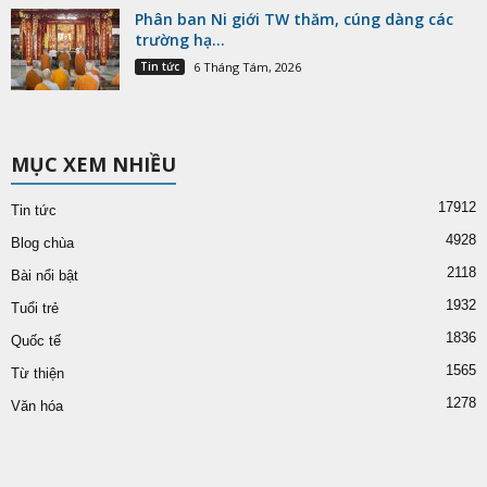
Phân ban Ni giới TW thăm, cúng dàng các
trường hạ...
Tin tức
6 Tháng Tám, 2026
MỤC XEM NHIỀU
17912
Tin tức
4928
Blog chùa
2118
Bài nổi bật
1932
Tuổi trẻ
1836
Quốc tế
1565
Từ thiện
1278
Văn hóa