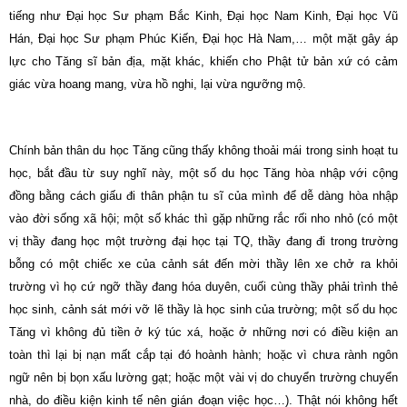
tiếng như Đại học Sư phạm Bắc Kinh, Đại học Nam Kinh, Đại học Vũ
Hán, Đại học Sư phạm Phúc Kiến, Đại học Hà Nam,… một mặt gây áp
lực cho Tăng sĩ bản địa, mặt khác, khiến cho Phật tử bản xứ có cảm
giác vừa hoang mang, vừa hồ nghi, lại vừa ngưỡng mộ.
Chính bản thân du học Tăng cũng thấy không thoải mái trong sinh hoạt tu
học, bắt đầu từ suy nghĩ này, một số du học Tăng hòa nhập với cộng
đồng bằng cách giấu đi thân phận tu sĩ của mình để dễ dàng hòa nhập
vào đời sống xã hội; một số khác thì gặp những rắc rối nho nhỏ (có một
vị thầy đang học một trường đại học tại TQ, thầy đang đi trong trường
bỗng có một chiếc xe của cảnh sát đến mời thầy lên xe chở ra khỏi
trường vì họ cứ ngỡ thầy đang hóa duyên, cuối cùng thầy phải trình thẻ
học sinh, cảnh sát mới vỡ lẽ thầy là học sinh của trường; một số du học
Tăng vì không đủ tiền ở ký túc xá, hoặc ở những nơi có điều kiện an
toàn thì lại bị nạn mất cắp tại đó hoành hành; hoặc vì chưa rành ngôn
ngữ nên bị bọn xấu lường gạt; hoặc một vài vị do chuyển trường chuyển
nhà, do điều kiện kinh tế nên gián đoạn việc học…). Thật nói không hết