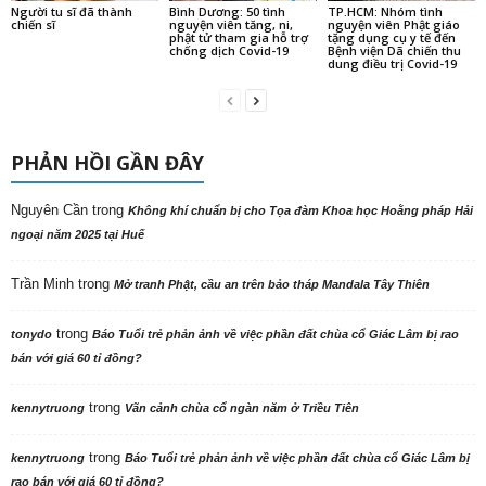
Người tu sĩ đã thành
Bình Dương: 50 tình
TP.HCM: Nhóm tình
chiến sĩ
nguyện viên tăng, ni,
nguyện viên Phật giáo
phật tử tham gia hỗ trợ
tặng dụng cụ y tế đến
chống dịch Covid-19
Bệnh viện Dã chiến thu
dung điều trị Covid-19
PHẢN HỒI GẦN ĐÂY
Nguyên Cần
trong
Không khí chuẩn bị cho Tọa đàm Khoa học Hoằng pháp Hải
ngoại năm 2025 tại Huế
Trần Minh
trong
Mở tranh Phật, cầu an trên bảo tháp Mandala Tây Thiên
trong
tonydo
Báo Tuổi trẻ phản ảnh về việc phần đất chùa cổ Giác Lâm bị rao
bán với giá 60 tỉ đồng?
trong
kennytruong
Vãn cảnh chùa cổ ngàn năm ở Triều Tiên
trong
kennytruong
Báo Tuổi trẻ phản ảnh về việc phần đất chùa cổ Giác Lâm bị
rao bán với giá 60 tỉ đồng?