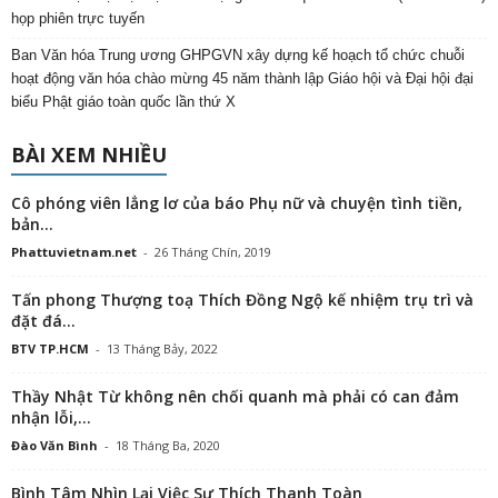
họp phiên trực tuyến
Ban Văn hóa Trung ương GHPGVN xây dựng kế hoạch tổ chức chuỗi
hoạt động văn hóa chào mừng 45 năm thành lập Giáo hội và Đại hội đại
biểu Phật giáo toàn quốc lần thứ X
BÀI XEM NHIỀU
Cô phóng viên lẳng lơ của báo Phụ nữ và chuyện tình tiền,
bản...
Phattuvietnam.net
-
26 Tháng Chín, 2019
Tấn phong Thượng toạ Thích Đồng Ngộ kế nhiệm trụ trì và
đặt đá...
BTV TP.HCM
-
13 Tháng Bảy, 2022
Thầy Nhật Từ không nên chối quanh mà phải có can đảm
nhận lỗi,...
Đào Văn Bình
-
18 Tháng Ba, 2020
Bình Tâm Nhìn Lại Việc Sư Thích Thanh Toàn