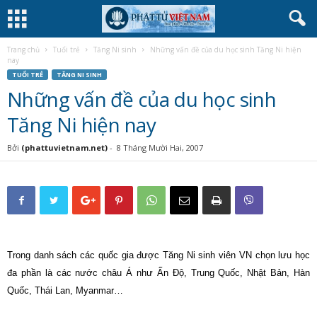
Trang chủ
Tuổi trẻ
Tăng Ni sinh
Những vấn đề của du học sinh Tăng Ni hiện
nay
TUỔI TRẺ
TĂNG NI SINH
Những vấn đề của du học sinh
Tăng Ni hiện nay
Bởi
(phattuvietnam.net)
-
8 Tháng Mười Hai, 2007
Trong danh sách các quốc gia được Tăng Ni sinh viên VN chọn lưu học
đa phần là các nước châu Á như Ấn Độ, Trung Quốc, Nhật Bản, Hàn
Quốc, Thái Lan, Myanmar…