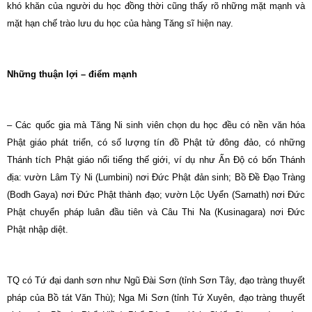
khó khăn của người du học đồng thời cũng thấy rõ những mặt mạnh và
mặt hạn chế trào lưu du học của hàng Tăng sĩ hiện nay.
Những thuận lợi – điểm mạnh
– Các quốc gia mà Tăng Ni sinh viên chọn du học đều có nền văn hóa
Phật giáo phát triển, có số lượng tín đồ Phật tử đông đảo, có những
Thánh tích Phật giáo nổi tiếng thế giới, ví dụ như Ấn Độ có bốn Thánh
địa: vườn Lâm Tỳ Ni (Lumbini) nơi Đức Phật đản sinh; Bồ Đề Đạo Tràng
(Bodh Gaya) nơi Đức Phật thành đạo; vườn Lộc Uyển (Sarnath) nơi Đức
Phật chuyển pháp luân đầu tiên và Câu Thi Na (Kusinagara) nơi Đức
Phật nhập diệt.
TQ có Tứ đại danh sơn như Ngũ Đài Sơn (tỉnh Sơn Tây, đạo tràng thuyết
pháp của Bồ tát Văn Thù); Nga Mi Sơn (tỉnh Tứ Xuyên, đạo tràng thuyết