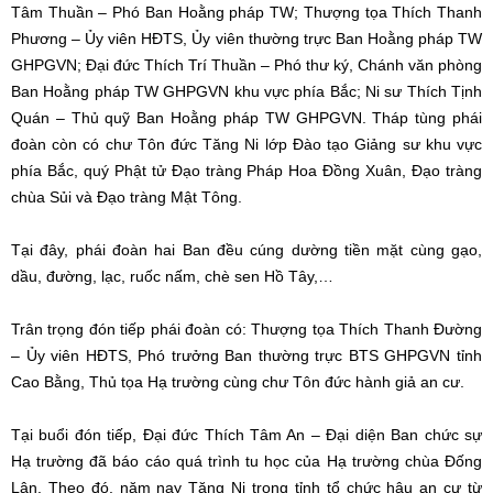
Tâm Thuần – Phó Ban Hoằng pháp TW; Thượng tọa Thích Thanh
Phương – Ủy viên HĐTS, Ủy viên thường trực Ban Hoằng pháp TW
GHPGVN; Đại đức Thích Trí Thuần – Phó thư ký, Chánh văn phòng
Ban Hoằng pháp TW GHPGVN khu vực phía Bắc; Ni sư Thích Tịnh
Quán – Thủ quỹ Ban Hoằng pháp TW GHPGVN. Tháp tùng phái
đoàn còn có chư Tôn đức Tăng Ni lớp Đào tạo Giảng sư khu vực
phía Bắc, quý Phật tử Đạo tràng Pháp Hoa Đồng Xuân, Đạo tràng
chùa Sủi và Đạo tràng Mật Tông.
Tại đây, phái đoàn hai Ban đều cúng dường tiền mặt cùng gạo,
dầu, đường, lạc, ruốc nấm, chè sen Hồ Tây,…
Trân trọng đón tiếp phái đoàn có: Thượng tọa Thích Thanh Đường
– Ủy viên HĐTS, Phó trưởng Ban thường trực BTS GHPGVN tỉnh
Cao Bằng, Thủ tọa Hạ trường cùng chư Tôn đức hành giả an cư.
Tại buổi đón tiếp, Đại đức Thích Tâm An – Đại diện Ban chức sự
Hạ trường đã báo cáo quá trình tu học của Hạ trường chùa Đống
Lân. Theo đó, năm nay Tăng Ni trong tỉnh tổ chức hậu an cư từ