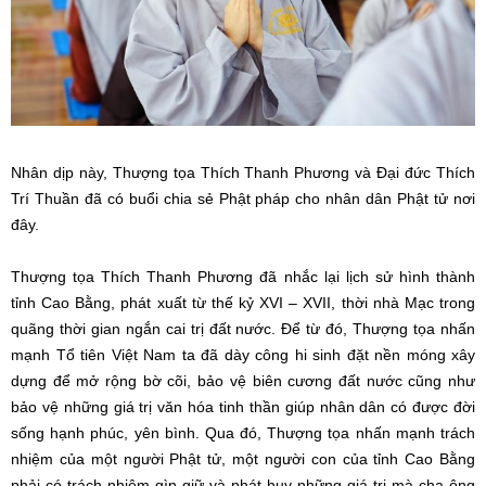
Nhân dịp này, Thượng tọa Thích Thanh Phương và Đại đức Thích
Trí Thuần đã có buổi chia sẻ Phật pháp cho nhân dân Phật tử nơi
đây.
Thượng tọa Thích Thanh Phương đã nhắc lại lịch sử hình thành
tỉnh Cao Bằng, phát xuất từ thế kỷ XVI – XVII, thời nhà Mạc trong
quãng thời gian ngắn cai trị đất nước. Để từ đó, Thượng tọa nhấn
mạnh Tổ tiên Việt Nam ta đã dày công hi sinh đặt nền móng xây
dựng để mở rộng bờ cõi, bảo vệ biên cương đất nước cũng như
bảo vệ những giá trị văn hóa tinh thần giúp nhân dân có được đời
sống hạnh phúc, yên bình. Qua đó, Thượng tọa nhấn mạnh trách
nhiệm của một người Phật tử, một người con của tỉnh Cao Bằng
phải có trách nhiệm gìn giữ và phát huy những giá trị mà cha ông