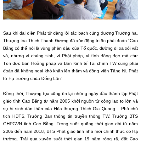
Sau khi đại diện Phật tử dâng lời tác bạch cúng dường Trường hạ,
Thượng tọa Thích Thanh Đường đã xúc động tri ân phái đoàn “Cao
Bằng có thể nói là vùng phên dậu của Tổ quốc, đường đi xa xôi vất
vả, nhưng vì chúng sinh, vì Phật pháp, vì tình đồng đạo mà chư
Tôn đức Ban Hoằng pháp và Ban Kinh tế Tài chính TW cùng phái
đoàn đã không ngại khó khăn lên thăm và động viên Tăng Ni, Phật
tử Hạ trường chùa Đống Lân”.
Đồng thời, Thượng tọa cũng ôn lại những ngày đầu thành lập Phật
giáo tỉnh Cao Bằng từ năm 2005 khởi nguồn từ công lao to lớn và
sự hi sinh dấn thân của Hòa thượng Thích Gia Quang – Phó chủ
tịch HĐTS, Trưởng Ban thông tin truyền thông TW, Trưởng BTS
GHPGVN tỉnh Cao Bằng. Trong suốt quãng thời gian dài từ năm
2005 đến năm 2018, BTS Phật giảo tỉnh nhà mới chính thức có Hạ
trường. Trải qua xuyên suốt thời gian 19 năm ròng rã, đất Cao