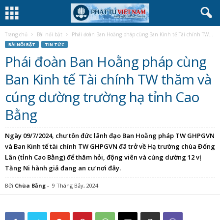
Trang chủ
Bài nổi bật
Phái đoàn Ban Hoằng pháp cùng Ban Kinh tế Tài chính TW...
BÀI NỔI BẬT
TIN TỨC
Phái đoàn Ban Hoằng pháp cùng
Ban Kinh tế Tài chính TW thăm và
cúng dường trường hạ tỉnh Cao
Bằng
Ngày 09/7/2024, chư tôn đức lãnh đạo Ban Hoằng pháp TW GHPGVN
và Ban Kinh tế tài chính TW GHPGVN đã trở về Hạ trường chùa Đống
Lân (tỉnh Cao Bằng) để thăm hỏi, động viên và cúng dường 12 vị
Tăng Ni hành giả đang an cư nơi đây.
Bởi
Chùa Bằng
-
9 Tháng Bảy, 2024