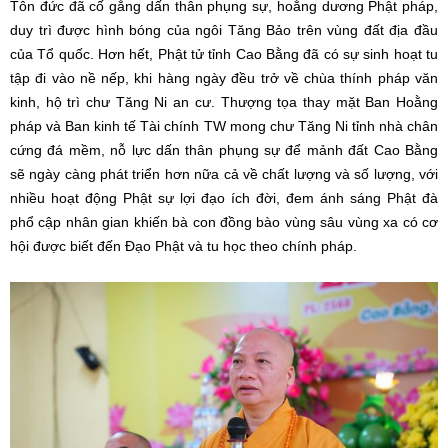
Tôn đức đã cố gắng dấn thân phụng sự, hoằng dương Phật pháp,
duy trì được hình bóng của ngôi Tăng Bảo trên vùng đất địa đầu
của Tổ quốc. Hơn hết, Phật tử tỉnh Cao Bằng đã có sự sinh hoạt tu
tập đi vào nề nếp, khi hàng ngày đều trở về chùa thính pháp văn
kinh, hộ trì chư Tăng Ni an cư. Thượng tọa thay mặt Ban Hoằng
pháp và Ban kinh tế Tài chính TW mong chư Tăng Ni tỉnh nhà chân
cứng đá mềm, nỗ lực dấn thân phụng sự để mảnh đất Cao Bằng
sẽ ngày càng phát triển hơn nữa cả về chất lượng và số lượng, với
nhiều hoạt động Phật sự lợi đạo ích đời, đem ánh sáng Phật đà
phổ cập nhân gian khiến bà con đồng bào vùng sâu vùng xa có cơ
hội được biết đến Đạo Phật và tu học theo chính pháp.