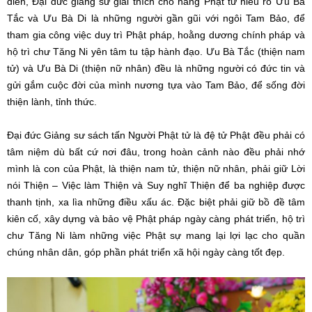
điển, Đại đức giảng sư giải thích cho hàng Phật tử hiểu rõ Ưu Bà
Tắc và Ưu Bà Di là những người gần gũi với ngôi Tam Bảo, để
tham gia công việc duy trì Phật pháp, hoằng dương chính pháp và
hộ trì chư Tăng Ni yên tâm tu tập hành đạo. Ưu Bà Tắc (thiện nam
tử) và Ưu Bà Di (thiện nữ nhân) đều là những người có đức tin và
gửi gắm cuộc đời của mình nương tựa vào Tam Bảo, để sống đời
thiện lành, tỉnh thức.
Đại đức Giảng sư sách tấn Người Phật tử là đệ tử Phật đều phải có
tâm niệm dù bất cứ nơi đâu, trong hoàn cảnh nào đều phải nhớ
mình là con của Phật, là thiện nam tử, thiện nữ nhân, phải giữ Lời
nói Thiện – Việc làm Thiện và Suy nghĩ Thiện để ba nghiệp được
thanh tịnh, xa lìa những điều xấu ác. Đặc biệt phải giữ bồ đề tâm
kiên cố, xây dựng và bảo vệ Phật pháp ngày càng phát triển, hộ trì
chư Tăng Ni làm những việc Phật sự mang lại lợi lạc cho quần
chúng nhân dân, góp phần phát triển xã hội ngày càng tốt đẹp.