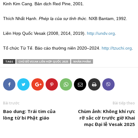
Kinh Kim Cang. Bản dịch Red Pine, 2001.
Thích Nhất Hạnh.
Phép lạ của sự tỉnh thức
. NXB Bantam, 1992.
Liên Hợp Quốc Vesak (2008, 2014, 2019).
http://undv.org
.
Tổ chức Từ Tế. Báo cáo thường niên 2020–2024.
http://tzuchi.org
.
TAGS
CHỦ ĐỀ VESAK LIÊN HỢP QUỐC 2025
NHÂN PHẨM
Bài trước
Bài tiếp theo
Bao dung: Trái tim của
Chùm ảnh: Không khí rực
lòng từ bi Phật giáo
rỡ sắc cờ trước giờ Khai
mạc Đại lễ Vesak 2025