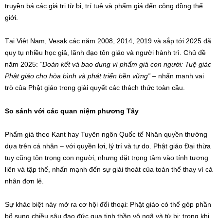
truyền bá các giá trị từ bi, trí tuệ và phẩm giá đến cộng đồng thế
giới.
Tại Việt Nam, Vesak các năm 2008, 2014, 2019 và sắp tới 2025 đã
quy tụ nhiều học giả, lãnh đạo tôn giáo và người hành trì. Chủ đề
năm 2025:
“Đoàn kết và bao dung vì phẩm giá con người: Tuệ giác
Phật giáo cho hòa bình và phát triển bền vững”
– nhấn mạnh vai
trò của Phật giáo trong giải quyết các thách thức toàn cầu.
So sánh với các quan niệm phương Tây
Phẩm giá theo Kant hay Tuyên ngôn Quốc tế Nhân quyền thường
dựa trên cá nhân – với quyền lợi, lý trí và tự do. Phật giáo Đại thừa
tuy cũng tôn trọng con người, nhưng đặt trọng tâm vào tính tương
liên và tập thể, nhấn mạnh đến sự giải thoát của toàn thể thay vì cá
nhân đơn lẻ.
Sự khác biệt này mở ra cơ hội đối thoại: Phật giáo có thể góp phần
bổ sung chiều sâu đạo đức qua tinh thần vô ngã và từ bi; trong khi