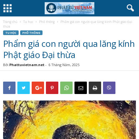
Trang chủ
Tu học
Phổ thông
Phẩm giá con người qua lăng kính Phật giáo Đại
thừa
TU HỌC
PHỔ THÔNG
Phẩm giá con người qua lăng kính
Phật giáo Đại thừa
Bởi
Phattuvietnam.net
-
6 Tháng Năm, 2025