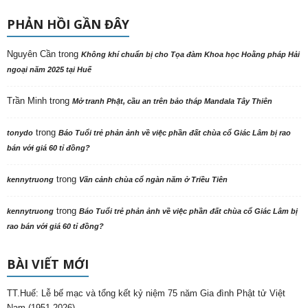
PHẢN HỒI GẦN ĐÂY
Nguyên Cần
trong
Không khí chuẩn bị cho Tọa đàm Khoa học Hoằng pháp Hải
ngoại năm 2025 tại Huế
Trần Minh
trong
Mở tranh Phật, cầu an trên bảo tháp Mandala Tây Thiên
trong
tonydo
Báo Tuổi trẻ phản ảnh về việc phần đất chùa cổ Giác Lâm bị rao
bán với giá 60 tỉ đồng?
trong
kennytruong
Vãn cảnh chùa cổ ngàn năm ở Triều Tiên
trong
kennytruong
Báo Tuổi trẻ phản ảnh về việc phần đất chùa cổ Giác Lâm bị
rao bán với giá 60 tỉ đồng?
BÀI VIẾT MỚI
TT.Huế: Lễ bế mạc và tổng kết kỷ niệm 75 năm Gia đình Phật tử Việt
Nam (1951-2026)