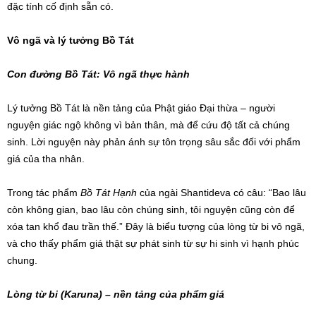
đặc tính cố định sẵn có.
Vô ngã và lý tưởng Bồ Tát
Con đường Bồ Tát: Vô ngã thực hành
Lý tưởng Bồ Tát là nền tảng của Phật giáo Đại thừa – người
nguyện giác ngộ không vì bản thân, mà để cứu độ tất cả chúng
sinh. Lời nguyện này phản ánh sự tôn trọng sâu sắc đối với phẩm
giá của tha nhân.
Trong tác phẩm
Bồ Tát Hạnh
của ngài Shantideva có câu: “Bao lâu
còn không gian, bao lâu còn chúng sinh, tôi nguyện cũng còn để
xóa tan khổ đau trần thế.” Đây là biểu tượng của lòng từ bi vô ngã,
và cho thấy phẩm giá thật sự phát sinh từ sự hi sinh vì hạnh phúc
chung.
Lòng từ bi (Karuna) – nền tảng của phẩm giá