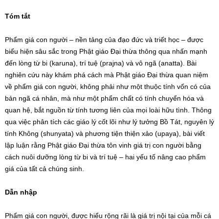
Tóm tắt
Phẩm giá con người – nền tảng của đạo đức và triết học – được
biểu hiện sâu sắc trong Phật giáo Đại thừa thông qua nhấn mạnh
đến lòng từ bi (karuna), trí tuệ (prajna) và vô ngã (anatta). Bài
nghiên cứu này khám phá cách mà Phật giáo Đại thừa quan niệm
về phẩm giá con người, không phải như một thuộc tính vốn có của
bản ngã cá nhân, mà như một phẩm chất có tính chuyển hóa và
quan hệ, bắt nguồn từ tính tương liên của mọi loài hữu tình. Thông
qua việc phân tích các giáo lý cốt lõi như lý tưởng Bồ Tát, nguyên lý
tính Không (shunyata) và phương tiện thiện xảo (upaya), bài viết
lập luận rằng Phật giáo Đại thừa tôn vinh giá trị con người bằng
cách nuôi dưỡng lòng từ bi và trí tuệ – hai yếu tố nâng cao phẩm
giá của tất cả chúng sinh.
Dẫn nhập
Phẩm giá con người, được hiểu rộng rãi là giá trị nội tại của mỗi cá