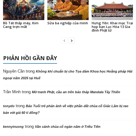
Bồ Tát thấp mày, Kim
Sửa ba nghiệp của mình
Hưng Yên: Khai mạc Trại
Cang trợn mắt
họp bạn Lục Hòa 13 Gia
đình Phật tử
PHẢN HỒI GẦN ĐÂY
Nguyên Cần
trong
Không khí chuẩn bị cho Tọa đàm Khoa học Hoằng pháp Hải
ngoại năm 2025 tại Huế
Trần Minh
trong
Mở tranh Phật, cầu an trên bảo tháp Mandala Tây Thiên
trong
tonydo
Báo Tuổi trẻ phản ảnh về việc phần đất chùa cổ Giác Lâm bị rao
bán với giá 60 tỉ đồng?
trong
kennytruong
Vãn cảnh chùa cổ ngàn năm ở Triều Tiên