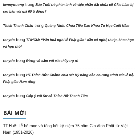
trong
kennytruong
Báo Tuổi trẻ phản ảnh về việc phần đất chùa cổ Giác Lâm bị
rao bán với giá 60 tỉ đồng?
trong
Thích Thanh Châu
Quảng Ninh. Chùa Tiêu Dao Khóa Tu Học Cuối Năm
trong
tonydo
TP.HCM: “Văn hoá nghi lễ Phật giáo” cần có nghệ thuật, khoa học
và hợp thời
trong
tonydo
Đừng vô cảm với các thầy trụ trì
trong
tonydo
HT.Thích Bửu Chánh chia sẻ: Kỹ năng dẫn chương trình các lễ hội
Phật giáo Nam tông
trong
tonydo
Góp ý với Sư cô Thích Nữ Thanh Tâm
BÀI MỚI
TT.Huế: Lễ bế mạc và tổng kết kỷ niệm 75 năm Gia đình Phật tử Việt
Nam (1951-2026)