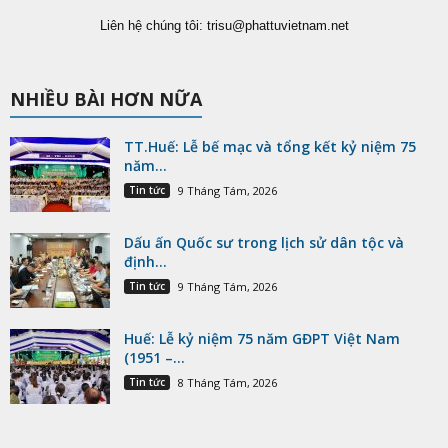
Liên hệ chúng tôi:
trisu@phattuvietnam.net
NHIỀU BÀI HƠN NỮA
TT.Huế: Lễ bế mạc và tổng kết kỷ niệm 75
năm...
Tin tức
9 Tháng Tám, 2026
Dấu ấn Quốc sư trong lịch sử dân tộc và
định...
Tin tức
9 Tháng Tám, 2026
Huế: Lễ kỷ niệm 75 năm GĐPT Việt Nam
(1951 –...
Tin tức
8 Tháng Tám, 2026