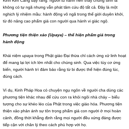
Kinh Kim Cang dạy rằng: người tu hành nên thấy chúng sinh là
không có tự ngã nhưng vẫn phát tâm cứu độ tất cả. Đây là một
nghịch lý nhiệm mầu: hành động vô ngã trong thế giới duyên khởi,
từ đó nâng cao phẩm giá con người qua hành vi giác ngộ.
Phương tiện thiện xảo (Upaya) – thể hiện phẩm giá trong
hành động
Khái niệm
upaya
trong Phật giáo Đại thừa chỉ cách ứng xử linh hoạt
để mang lại lợi ích lớn nhất cho chúng sinh. Qua việc tùy cơ ứng
biến, người hành trì đảm bảo rằng từ bi được thể hiện đúng lúc,
đúng cách.
Ví dụ, Kinh Pháp Hoa có chuyện ngụ ngôn về người cha dùng các
phương tiện khác nhau để cứu con ra khỏi ngôi nhà cháy – biểu
tượng cho sự khéo léo của Phật trong việc giáo hóa. Phương tiện
thiện xảo phản ánh sự tôn trọng phẩm giá con người ở mọi hoàn
cảnh, đồng thời khẳng định rằng mọi người đều xứng đáng được
tiếp cận với chân lý theo cách phù hợp với họ.