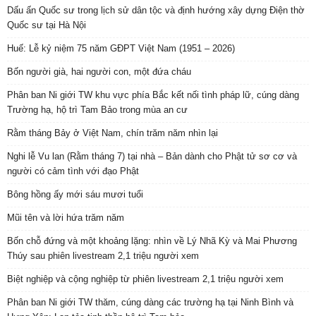
Dấu ấn Quốc sư trong lịch sử dân tộc và định hướng xây dựng Điện thờ
Quốc sư tại Hà Nội
Huế: Lễ kỷ niệm 75 năm GĐPT Việt Nam (1951 – 2026)
Bốn người già, hai người con, một đứa cháu
Phân ban Ni giới TW khu vực phía Bắc kết nối tình pháp lữ, cúng dàng
Trường hạ, hộ trì Tam Bảo trong mùa an cư
Rằm tháng Bảy ở Việt Nam, chín trăm năm nhìn lại
Nghi lễ Vu lan (Rằm tháng 7) tại nhà – Bản dành cho Phật tử sơ cơ và
người có cảm tình với đạo Phật
Bông hồng ấy mới sáu mươi tuổi
Mũi tên và lời hứa trăm năm
Bốn chỗ đứng và một khoảng lặng: nhìn về Lý Nhã Kỳ và Mai Phương
Thúy sau phiên livestream 2,1 triệu người xem
Biệt nghiệp và cộng nghiệp từ phiên livestream 2,1 triệu người xem
Phân ban Ni giới TW thăm, cúng dàng các trường hạ tại Ninh Bình và