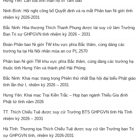
Hưng Yên: Lan tỏa tinh thần hộ trì Tam bảo
Ninh Bình: Hội nghị công bố Quyết định và ra mắt Phân ban Ni giới tỉnh
nhiệm kỳ 2026-2031
Bắc Ninh: Hòa thượng Thích Thanh Phụng được tái suy cử làm Trưởng
Ban Trị sự GHPGVN tỉnh nhiệm kỳ 2026 – 2031
Đoàn Phân ban Ni giới TW khu vực phía Bắc thăm, cúng dàng các
trường hạ tại Hà Nội nhân mùa an cư PL.2570
Phân ban Ni giới TW khu vực phía Bắc thăm, cúng dàng các trường hạ
thuộc tỉnh Hưng Yên và thành phố Hải Phòng
Bắc Ninh: Khai mạc trang trọng Phiên thứ nhất Đại hội đại biểu Phật giáo
tỉnh lần thứ I, nhiệm kỳ 2026 – 2031
Hưng Yên: Khai mạc Trại Kiền Trắc – Họp bạn ngành Thiếu Gia đình
Phật tử tỉnh năm 2026
TT. Thích Chiếu Tuệ được suy cử Trưởng BTS GHPGVN tỉnh Hà Tĩnh
nhiệm kỳ 2026 – 2031
Hà Tĩnh: Thượng tọa Thích Chiếu Tuệ được suy cử tân Trưởng ban Trị
sự GHPGVN tỉnh, nhiệm kỳ 2026-2031