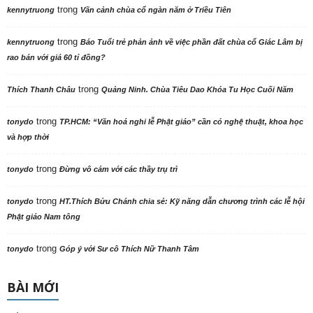
trong
kennytruong
Vãn cảnh chùa cổ ngàn năm ở Triều Tiên
trong
kennytruong
Báo Tuổi trẻ phản ảnh về việc phần đất chùa cổ Giác Lâm bị
rao bán với giá 60 tỉ đồng?
trong
Thích Thanh Châu
Quảng Ninh. Chùa Tiêu Dao Khóa Tu Học Cuối Năm
trong
tonydo
TP.HCM: “Văn hoá nghi lễ Phật giáo” cần có nghệ thuật, khoa học
và hợp thời
trong
tonydo
Đừng vô cảm với các thầy trụ trì
trong
tonydo
HT.Thích Bửu Chánh chia sẻ: Kỹ năng dẫn chương trình các lễ hội
Phật giáo Nam tông
trong
tonydo
Góp ý với Sư cô Thích Nữ Thanh Tâm
BÀI MỚI