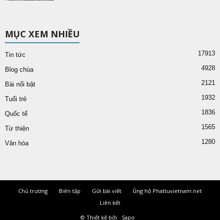
MỤC XEM NHIỀU
17913
Tin tức
4928
Blog chùa
2121
Bài nổi bật
1932
Tuổi trẻ
1836
Quốc tế
1565
Từ thiện
1280
Văn hóa
Chủ trương
Biên tập
Gửi bài viết
Ủng hộ Phattuvietnam.net
Liên kết
© Thiết kế bởi
Sapo