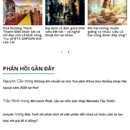
Hoà thượng Thích
Đại dịch cô đơn giữa thời
Khi hai mong muốn
Thanh Điện khảo sát và
siêu kết nối – và nghệ
giằng co nhau: Liệu cả
chỉ đạo cho Lễ khởi công
thuật tìm lại nhau
hai cùng được đáp ứng?
Trụ sở BTS GHPGVN tỉnh
Lào Cai
PHẢN HỒI GẦN ĐÂY
Nguyên Cần
trong
Không khí chuẩn bị cho Tọa đàm Khoa học Hoằng pháp Hải
ngoại năm 2025 tại Huế
Trần Minh
trong
Mở tranh Phật, cầu an trên bảo tháp Mandala Tây Thiên
trong
tonydo
Báo Tuổi trẻ phản ảnh về việc phần đất chùa cổ Giác Lâm bị rao
bán với giá 60 tỉ đồng?