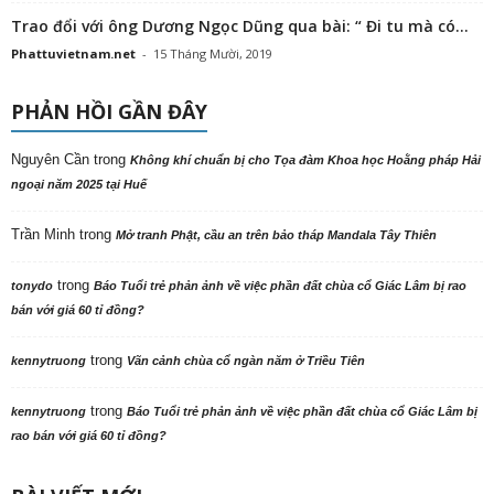
Trao đổi với ông Dương Ngọc Dũng qua bài: “ Đi tu mà có...
Phattuvietnam.net
-
15 Tháng Mười, 2019
PHẢN HỒI GẦN ĐÂY
Nguyên Cần
trong
Không khí chuẩn bị cho Tọa đàm Khoa học Hoằng pháp Hải
ngoại năm 2025 tại Huế
Trần Minh
trong
Mở tranh Phật, cầu an trên bảo tháp Mandala Tây Thiên
trong
tonydo
Báo Tuổi trẻ phản ảnh về việc phần đất chùa cổ Giác Lâm bị rao
bán với giá 60 tỉ đồng?
trong
kennytruong
Vãn cảnh chùa cổ ngàn năm ở Triều Tiên
trong
kennytruong
Báo Tuổi trẻ phản ảnh về việc phần đất chùa cổ Giác Lâm bị
rao bán với giá 60 tỉ đồng?