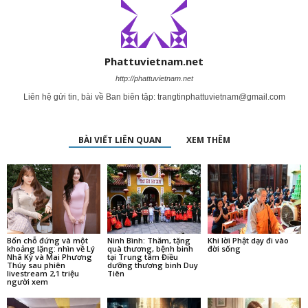
Phattuvietnam.net
http://phattuvietnam.net
Liên hệ gửi tin, bài về Ban biên tập:
trangtinphattuvietnam@gmail.com
BÀI VIẾT LIÊN QUAN
XEM THÊM
Bốn chỗ đứng và một
Ninh Bình: Thăm, tặng
Khi lời Phật dạy đi vào
khoảng lặng: nhìn về Lý
quà thương, bệnh binh
đời sống
Nhã Kỳ và Mai Phương
tại Trung tâm Điều
Thúy sau phiên
dưỡng thương binh Duy
livestream 2,1 triệu
Tiên
người xem