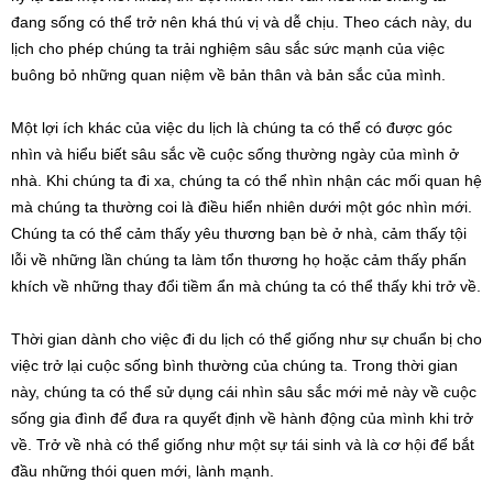
đang sống có thể trở nên khá thú vị và dễ chịu. Theo cách này, du
lịch cho phép chúng ta trải nghiệm sâu sắc sức mạnh của việc
buông bỏ những quan niệm về bản thân và bản sắc của mình.
Một lợi ích khác của việc du lịch là chúng ta có thể có được góc
nhìn và hiểu biết sâu sắc về cuộc sống thường ngày của mình ở
nhà. Khi chúng ta đi xa, chúng ta có thể nhìn nhận các mối quan hệ
mà chúng ta thường coi là điều hiển nhiên dưới một góc nhìn mới.
Chúng ta có thể cảm thấy yêu thương bạn bè ở nhà, cảm thấy tội
lỗi về những lần chúng ta làm tổn thương họ hoặc cảm thấy phấn
khích về những thay đổi tiềm ẩn mà chúng ta có thể thấy khi trở về.
Thời gian dành cho việc đi du lịch có thể giống như sự chuẩn bị cho
việc trở lại cuộc sống bình thường của chúng ta. Trong thời gian
này, chúng ta có thể sử dụng cái nhìn sâu sắc mới mẻ này về cuộc
sống gia đình để đưa ra quyết định về hành động của mình khi trở
về. Trở về nhà có thể giống như một sự tái sinh và là cơ hội để bắt
đầu những thói quen mới, lành mạnh.