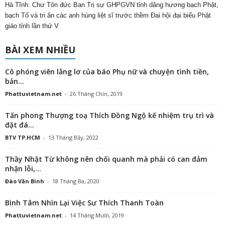
Hà Tĩnh: Chư Tôn đức Ban Trị sự GHPGVN tỉnh dâng hương bạch Phật,
bạch Tổ và tri ân các anh hùng liệt sĩ trước thềm Đại hội đại biểu Phật
giáo tỉnh lần thứ V
BÀI XEM NHIỀU
Cô phóng viên lẳng lơ của báo Phụ nữ và chuyện tình tiền,
bản...
Phattuvietnam.net
-
26 Tháng Chín, 2019
Tấn phong Thượng toạ Thích Đồng Ngộ kế nhiệm trụ trì và
đặt đá...
BTV TP.HCM
-
13 Tháng Bảy, 2022
Thầy Nhật Từ không nên chối quanh mà phải có can đảm
nhận lỗi,...
Đào Văn Bình
-
18 Tháng Ba, 2020
Bình Tâm Nhìn Lại Việc Sư Thích Thanh Toàn
Phattuvietnam.net
-
14 Tháng Mười, 2019