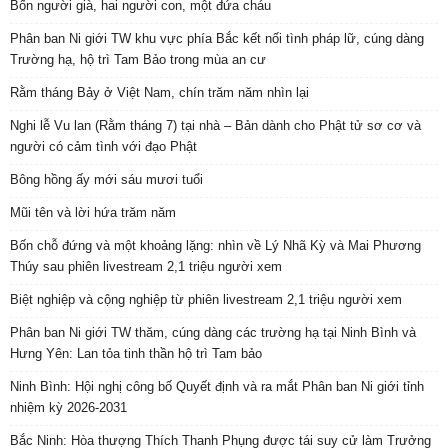
Bốn người già, hai người con, một đứa cháu
Phân ban Ni giới TW khu vực phía Bắc kết nối tình pháp lữ, cúng dàng
Trường hạ, hộ trì Tam Bảo trong mùa an cư
Rằm tháng Bảy ở Việt Nam, chín trăm năm nhìn lại
Nghi lễ Vu lan (Rằm tháng 7) tại nhà – Bản dành cho Phật tử sơ cơ và
người có cảm tình với đạo Phật
Bông hồng ấy mới sáu mươi tuổi
Mũi tên và lời hứa trăm năm
Bốn chỗ đứng và một khoảng lặng: nhìn về Lý Nhã Kỳ và Mai Phương
Thúy sau phiên livestream 2,1 triệu người xem
Biệt nghiệp và cộng nghiệp từ phiên livestream 2,1 triệu người xem
Phân ban Ni giới TW thăm, cúng dàng các trường hạ tại Ninh Bình và
Hưng Yên: Lan tỏa tinh thần hộ trì Tam bảo
Ninh Bình: Hội nghị công bố Quyết định và ra mắt Phân ban Ni giới tỉnh
nhiệm kỳ 2026-2031
Bắc Ninh: Hòa thượng Thích Thanh Phụng được tái suy cử làm Trưởng