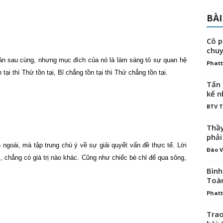
BÀI
Cô p
chuy
oán sau cùng, nhưng mục đích của nó là làm sáng tỏ sự quan hệ
Phatt
 tại thì Thử tồn tại, Bỉ chẳng tồn tại thì Thử chẳng tồn tại.
Tấn 
kế n
BTV 
Thầy
phải
 ngoài, mà tập trung chú ý về sự giải quyết vấn đề thực tế. Lời
Đào V
, chẳng có giá trị nào khác. Cũng như chiếc bè chỉ để qua sông,
Bình
Toà
Phatt
Trao