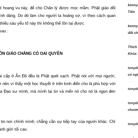
kenny
t hoang vu này, để cho Chân lý được mọc mầm. Phật giáo đối
Tiên
ính dáng. Do đó làm cho người ta hoảng sợ, vì theo cách quan
iếu sáu yếu tố này thì không thể tồn tại được.
kenny
sau :
đất ch
Thích
ÔN GIÁO CHẲNG CÓ OAI QUYỀN
Khóa 
tonyd
có ngh
i cấp ở Ấn Độ đều bị Phật quét sạch. Phật nói với mọi người,
hớ nên vì thấy một học thuyết ở trên kinh điển cho là phù hợp với
tonyd
của Đạo sư mình, mà mình lại tin và mến nó cho nó là ngọn đèn
tonyd
chương
ỉ tin nơi chính mình, chẳng cần sự tiếp tay của người khác. Chỉ
tonyd
h giới tối cao.