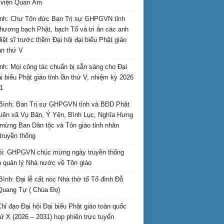
i viện Quan Âm
nh: Chư Tôn đức Ban Trị sự GHPGVN tỉnh
hương bạch Phật, bạch Tổ và tri ân các anh
liệt sĩ trước thềm Đại hội đại biểu Phật giáo
lần thứ V
nh: Mọi công tác chuẩn bị sẵn sàng cho Đại
ại biểu Phật giáo tỉnh lần thứ V, nhiệm kỳ 2026
1
Bình: Ban Trị sự GHPGVN tỉnh và BĐD Phật
Liên xã Vụ Bản, Ý Yên, Bình Lục, Nghĩa Hưng
mừng Ban Dân tộc và Tôn giáo tỉnh nhân
truyền thống
i: GHPGVN chúc mừng ngày truyền thống
 quản lý Nhà nước về Tôn giáo
Bình: Đại lễ cất nóc Nhà thờ tổ Tổ đình Đỗ
Quang Tự ( Chùa Đọ)
hỉ đạo Đại hội Đại biểu Phật giáo toàn quốc
hứ X (2026 – 2031) họp phiên trực tuyến