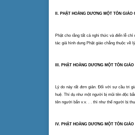
II. PHẬT HOẰNG DƯƠNG MỘT TÔN GIÁO
Phật cho rằng tất cả nghi thức và điển lễ chỉ
tác giả hình dung Phật giáo chẳng thuộc về l
III. PHẬT HOẰNG DƯƠNG MỘT TÔN GIÁ
Lý do này rất đơn giản. Đối với sự cầu tri g
huệ. Thí dụ như một người bị mũi tên độc bắ
tên người bắn v.v. . . thì như thế người bị t
IV. PHẬT HOẰNG DƯƠNG MỘT TÔN GIÁO