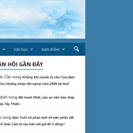
Văn học
Xem thêm
N HỒI GẦN ĐÂY
ên Cần
trong
Không khí chuẩn bị cho Tọa đàm
học Hoằng pháp Hải ngoại năm 2025 tại Huế
Minh
trong
Mở tranh Phật, cầu an trên bảo tháp
la Tây Thiên
trong
o
Báo Tuổi trẻ phản ảnh về việc phần đất
ổ Giác Lâm bị rao bán với giá 60 tỉ đồng?