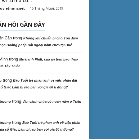
“ Đi tu mà có...
uvietnam.net
-
15 Tháng Mười, 2019
N HỒI GẦN ĐÂY
ên Cần
trong
Không khí chuẩn bị cho Tọa đàm
học Hoằng pháp Hải ngoại năm 2025 tại Huế
Minh
trong
Mở tranh Phật, cầu an trên bảo tháp
la Tây Thiên
trong
o
Báo Tuổi trẻ phản ảnh về việc phần đất
ổ Giác Lâm bị rao bán với giá 60 tỉ đồng?
trong
truong
Vãn cảnh chùa cổ ngàn năm ở Triều
trong
truong
Báo Tuổi trẻ phản ảnh về việc phần
ùa cổ Giác Lâm bị rao bán với giá 60 tỉ đồng?