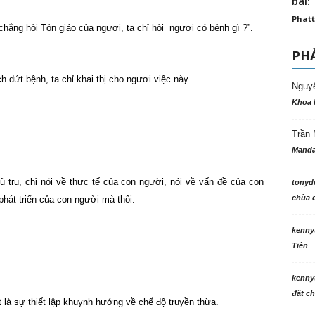
bài: 
Phatt
chẳng hỏi Tôn giáo của ngươi, ta chỉ hỏi ngươi có bệnh gì ?”.
PHẢ
 dứt bệnh, ta chỉ khai thị cho ngươi việc này.
Nguy
Khoa 
Trần 
Manda
 trụ, chỉ nói về thực tế của con người, nói về vấn đề của con
tonyd
chùa c
hát triển của con người mà thôi.
kenny
Tiên
kenny
đất ch
t là sự thiết lập khuynh hướng về chế độ truyền thừa.