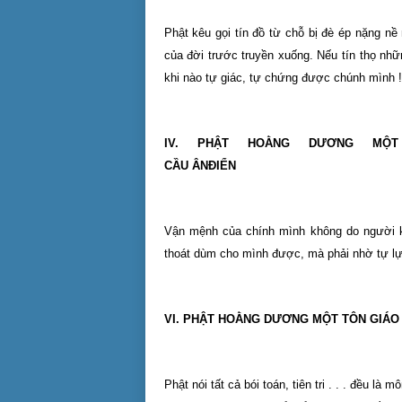
Phật kêu gọi tín đồ từ chỗ bị đè ép nặng nề
của đời trước truyền xuống. Nếu tín thọ nhữ
khi nào tự giác, tự chứng được chúnh mình ! 
IV. PHẬT HOẰNG DƯƠNG MỘ
CẦU ÂNĐIỂN
Vận mệnh của chính mình không do người kh
thoát dùm cho mình được, mà phải nhờ tự lực
VI. PHẬT HOẰNG DƯƠNG MỘT TÔN GIÁO
Phật nói tất cả bói toán, tiên tri . . . đều 