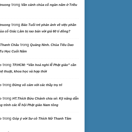
trong
truong
Vãn cảnh chùa cổ ngàn năm ở Triều
trong
truong
Báo Tuổi trẻ phản ảnh về việc phần
ùa cổ Giác Lâm bị rao bán với giá 60 tỉ đồng?
trong
 Thanh Châu
Quảng Ninh. Chùa Tiêu Dao
Tu Học Cuối Năm
trong
o
TP.HCM: “Văn hoá nghi lễ Phật giáo” cần
ệ thuật, khoa học và hợp thời
trong
o
Đừng vô cảm với các thầy trụ trì
trong
o
HT.Thích Bửu Chánh chia sẻ: Kỹ năng dẫn
 trình các lễ hội Phật giáo Nam tông
trong
o
Góp ý với Sư cô Thích Nữ Thanh Tâm