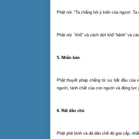
Phật nói :”Ta chẳng hỏi ý kiến của ngươi. Ta 
Phật nói “khổ” và cách dứt khổ “bệnh” và cách
5. Nhân bản
Phật thuyết pháp chẳng từ sự bắt đầu của vũ
người, tánh chất của con người và động lực p
6. Rất dân chủ
Phật phê bình và đả đảo chế độ giai cấp, nhấ