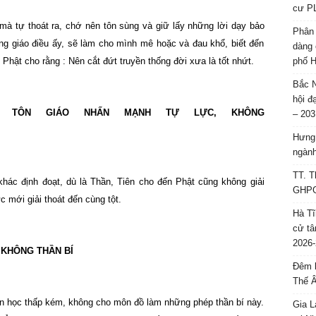
cư P
 mà tự thoát ra, chớ nên tôn sùng và giữ lấy những lời dạy bảo
Phân 
ng giáo điều ấy, sẽ làm cho mình mê hoặc và đau khổ, biết đến
dàng 
Phật cho rằng : Nên cắt đứt truyền thống đời xưa là tốt nhứt.
phố H
Bắc N
hội đ
T TÔN GIÁO NHẤN MẠNH TỰ LỰC, KHÔNG
– 203
Hưng 
ngành
TT. T
ác định đoạt, dù là Thần, Tiên cho đến Phật cũng không giải
GHPGV
 mới giải thoát đến cùng tột.
Hà Tĩ
cử tâ
2026-
 KHÔNG THẦN BÍ
Đêm l
Thế 
là môn học thấp kém, không cho môn đồ làm những phép thần bí này.
Gia L