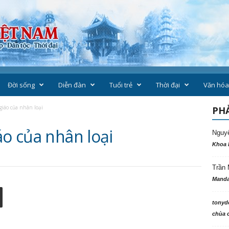
Đời sống
Diễn đàn
Tuổi trẻ
Thời đại
Văn hóa
giáo của nhân loại
PHẢ
áo của nhân loại
Nguy
Khoa 
Trần 
Manda
tonyd
chùa c