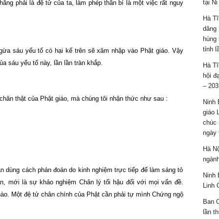
tại N
hẳng phải là đệ tử của ta, làm phép thần bí là một việc rất nguy
Hà Tĩ
dâng 
hùng 
tỉnh 
ngừa sáu yếu tố có hại kể trên sẽ xâm nhập vào Phật giáo. Vậy
ủa sáu yếu tố này, lần lần tràn khắp.
Hà Tĩ
hội đ
– 203
hân thật của Phật giáo, mà chúng tôi nhận thức như sau :
Ninh 
giáo 
chúc 
ngày 
Hà Nộ
ngành
n dùng cách phán đoán do kinh nghiệm trực tiếp để làm sáng tỏ
Ninh 
ân, mới là sự khảo nghiệm Chân lý tối hậu đối với mọi vấn đề.
Linh 
nào. Một đệ tử chân chính của Phật cần phải tự mình Chứng ngộ
Ban C
lần t