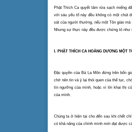
Phật Thích Ca quyết tâm rửa sạch miếng đấ
với sáu yếu tố này đều không có một chút d
sát của người thường, nếu một Tôn giáo mà th
Nhưng sự thực này đều được chứng tỏ như 
I. PHẬT THÍCH CA HOẰNG DƯƠNG MỘT T
Đặc quyền của Bà La Môn đứng trên bốn gia
chớ nên tin và ỷ lại thói quen của thế tục, c
tín ngưỡng của mình, hoặc vì lời khai thị 
của mình.
Chúng ta ở hiện tại cho đến sau khi chết ch
có khả năng của chính mình mới đạt được cản