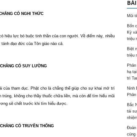
BÀI
 CHẲNG CÓ NGHI THỨC
Mũi t
Bốn c
Kỳ và
 có hiệu lực bó buộc tinh thần của con người. Về điểm này, nhiều
triệu
ý tánh đạo đức của Tôn giáo nào cả.
Biệt 
triệu
Phân 
O CHẲNG CÓ SUY LƯỜNG
hạ tạ
trì T
iải của tham dục. Phật cho là chẳng thể giúp cho sự khai mở trí
Ninh 
Phân 
n trúng, không cho thầy thuốc chữa liền, mà còn để tìm hiểu mũi
hương sẽ chết trước khi tìm hiểu được.
Bắc N
tái s
nhiệm
 CHẲNG CÓ TRUYỀN THỐNG
Đoàn 
cúng 