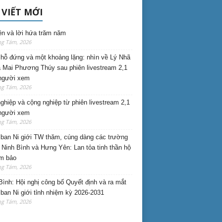
 VIẾT MỚI
ên và lời hứa trăm năm
ng Tám, 2026
hỗ đứng và một khoảng lặng: nhìn về Lý Nhã
 Mai Phương Thúy sau phiên livestream 2,1
 người xem
ng Tám, 2026
nghiệp và cộng nghiệp từ phiên livestream 2,1
 người xem
ng Tám, 2026
ban Ni giới TW thăm, cúng dàng các trường
i Ninh Bình và Hưng Yên: Lan tỏa tinh thần hộ
am bảo
ng Tám, 2026
Bình: Hội nghị công bố Quyết định và ra mắt
ban Ni giới tỉnh nhiệm kỳ 2026-2031
ng Tám, 2026