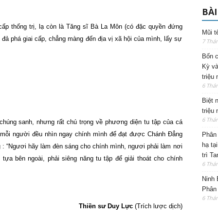
BÀI
cấp thống trị, lạ còn là Tăng sĩ Bà La Môn (có đặc quyền đứng
Mũi t
 đả phá giai cấp, chẳng màng đến địa vị xã hội của mình, lấy sự
7 Thá
Bốn c
Kỳ và
triệu
6 Thá
Biệt 
triệu
6 Thá
 chúng sanh, nhưng rất chú trọng về phương diện tu tập của cá
 mỗi người đều nhìn ngay chính mình để đạt được Chánh Đẳng
Phân 
hạ tạ
 : “Ngươi hãy làm đèn sáng cho chính mình, ngươi phải làm nơi
trì T
ựa bên ngoài, phải siêng năng tu tập để giải thoát cho chính
6 Thá
Ninh 
Phân 
6 Thá
Thiền sư Duy Lực
(Trích lược dịch)