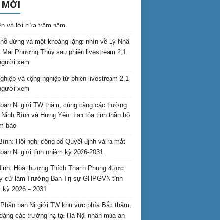
 MỚI
ên và lời hứa trăm năm
hỗ đứng và một khoảng lặng: nhìn về Lý Nhã
 Mai Phương Thúy sau phiên livestream 2,1
 người xem
nghiệp và cộng nghiệp từ phiên livestream 2,1
 người xem
ban Ni giới TW thăm, cúng dàng các trường
i Ninh Bình và Hưng Yên: Lan tỏa tinh thần hộ
am bảo
Bình: Hội nghị công bố Quyết định và ra mắt
ban Ni giới tỉnh nhiệm kỳ 2026-2031
inh: Hòa thượng Thích Thanh Phụng được
uy cử làm Trưởng Ban Trị sự GHPGVN tỉnh
 kỳ 2026 – 2031
Phân ban Ni giới TW khu vực phía Bắc thăm,
dàng các trường hạ tại Hà Nội nhân mùa an