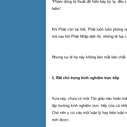
“Phàm dùng tà thuật để hiển bày kỳ lạ, đều c
hiểm”.
Khi Phật còn tại thế, Phật luôn luôn phòng 
mà sau khi Phật Nhập diệt rồi, những tệ hại c
Nhưng sự di hạ này không làm mất bản chất c
1. Rất chú trọng kinh nghiệm trực tiếp
Xưa nay, chưa có một Tôn giáo nào hoàn toà
lập trường kinh nghiệm trực tiếp của cá nh
Chớ nên y cứ vào một luận lý hay biện luận 
mới được.