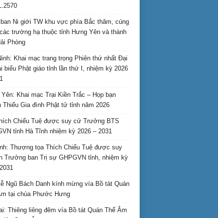
L.2570
ban Ni giới TW khu vực phía Bắc thăm, cúng
các trường hạ thuộc tỉnh Hưng Yên và thành
ải Phòng
inh: Khai mạc trang trọng Phiên thứ nhất Đại
ại biểu Phật giáo tỉnh lần thứ I, nhiệm kỳ 2026
1
Yên: Khai mạc Trại Kiền Trắc – Họp bạn
 Thiếu Gia đình Phật tử tỉnh năm 2026
hích Chiếu Tuệ được suy cử Trưởng BTS
N tỉnh Hà Tĩnh nhiệm kỳ 2026 – 2031
nh: Thượng tọa Thích Chiếu Tuệ được suy
n Trưởng ban Trị sự GHPGVN tỉnh, nhiệm kỳ
2031
ễ Ngũ Bách Danh kính mừng vía Bồ tát Quán
Âm tại chùa Phước Hưng
ai: Thiêng liêng đêm vía Bồ tát Quán Thế Âm