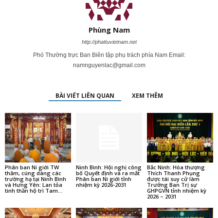
Phùng Nam
http://phattuvietnam.net
Phó Thường trực Ban Biên tập phụ trách phía Nam Email:
namnguyenlac@gmail.com
BÀI VIẾT LIÊN QUAN
XEM THÊM
Phân ban Ni giới TW
Ninh Bình: Hội nghị công
Bắc Ninh: Hòa thượng
thăm, cúng dàng các
bố Quyết định và ra mắt
Thích Thanh Phụng
trường hạ tại Ninh Bình
Phân ban Ni giới tỉnh
được tái suy cử làm
và Hưng Yên: Lan tỏa
nhiệm kỳ 2026-2031
Trưởng Ban Trị sự
tinh thần hộ trì Tam...
GHPGVN tỉnh nhiệm kỳ
2026 – 2031