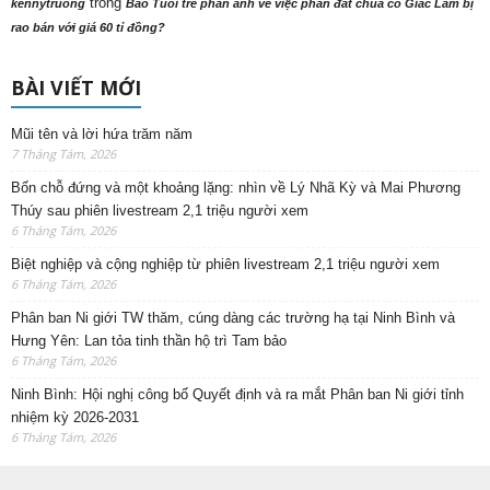
trong
kennytruong
Báo Tuổi trẻ phản ảnh về việc phần đất chùa cổ Giác Lâm bị
rao bán với giá 60 tỉ đồng?
BÀI VIẾT MỚI
Mũi tên và lời hứa trăm năm
7 Tháng Tám, 2026
Bốn chỗ đứng và một khoảng lặng: nhìn về Lý Nhã Kỳ và Mai Phương
Thúy sau phiên livestream 2,1 triệu người xem
6 Tháng Tám, 2026
Biệt nghiệp và cộng nghiệp từ phiên livestream 2,1 triệu người xem
6 Tháng Tám, 2026
Phân ban Ni giới TW thăm, cúng dàng các trường hạ tại Ninh Bình và
Hưng Yên: Lan tỏa tinh thần hộ trì Tam bảo
6 Tháng Tám, 2026
Ninh Bình: Hội nghị công bố Quyết định và ra mắt Phân ban Ni giới tỉnh
nhiệm kỳ 2026-2031
6 Tháng Tám, 2026