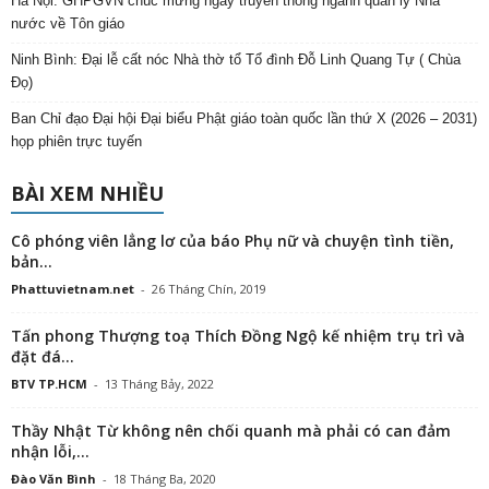
Hà Nội: GHPGVN chúc mừng ngày truyền thống ngành quản lý Nhà
nước về Tôn giáo
Ninh Bình: Đại lễ cất nóc Nhà thờ tổ Tổ đình Đỗ Linh Quang Tự ( Chùa
Đọ)
Ban Chỉ đạo Đại hội Đại biểu Phật giáo toàn quốc lần thứ X (2026 – 2031)
họp phiên trực tuyến
BÀI XEM NHIỀU
Cô phóng viên lẳng lơ của báo Phụ nữ và chuyện tình tiền,
bản...
Phattuvietnam.net
-
26 Tháng Chín, 2019
Tấn phong Thượng toạ Thích Đồng Ngộ kế nhiệm trụ trì và
đặt đá...
BTV TP.HCM
-
13 Tháng Bảy, 2022
Thầy Nhật Từ không nên chối quanh mà phải có can đảm
nhận lỗi,...
Đào Văn Bình
-
18 Tháng Ba, 2020