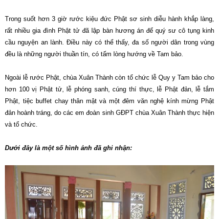
Trong suốt hơn 3 giờ rước kiệu đức Phật sơ sinh diễu hành khắp làng,
rất nhiều gia đình Phật tử đã lập bàn hương án để quý sư cô tụng kinh
cầu nguyện an lành. Điều này có thể thấy, đa số người dân trong vùng
đều là những người thuần tín, có tấm lòng hướng về Tam bảo.
Ngoài lễ rước Phật, chùa Xuân Thành còn tổ chức lễ Quy y Tam bảo cho
hơn 100 vị Phật tử, lễ phóng sanh, cúng thí thực, lễ Phật đản, lễ tắm
Phật, tiệc buffet chay thân mật và một đêm văn nghệ kính mừng Phật
đản hoành tráng, do các em đoàn sinh GĐPT chùa Xuân Thành thực hiện
và tổ chức.
Dưới đây là một số hình ảnh đã ghi nhận: