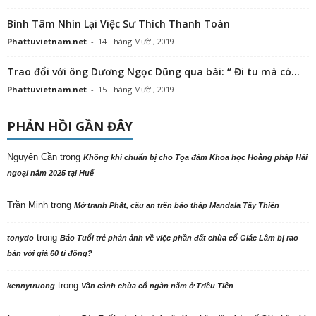
Bình Tâm Nhìn Lại Việc Sư Thích Thanh Toàn
Phattuvietnam.net
-
14 Tháng Mười, 2019
Trao đổi với ông Dương Ngọc Dũng qua bài: “ Đi tu mà có...
Phattuvietnam.net
-
15 Tháng Mười, 2019
PHẢN HỒI GẦN ĐÂY
Nguyên Cần
trong
Không khí chuẩn bị cho Tọa đàm Khoa học Hoằng pháp Hải
ngoại năm 2025 tại Huế
Trần Minh
trong
Mở tranh Phật, cầu an trên bảo tháp Mandala Tây Thiên
trong
tonydo
Báo Tuổi trẻ phản ảnh về việc phần đất chùa cổ Giác Lâm bị rao
bán với giá 60 tỉ đồng?
trong
kennytruong
Vãn cảnh chùa cổ ngàn năm ở Triều Tiên