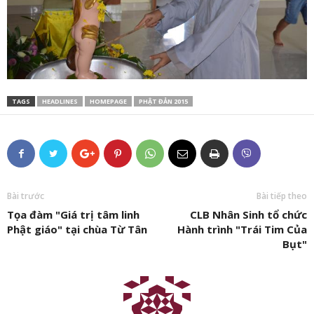
TAGS
HEADLINES
HOMEPAGE
PHẬT ĐẢN 2015
Bài trước
Bài tiếp theo
Tọa đàm "Giá trị tâm linh
CLB Nhân Sinh tổ chức
Phật giáo" tại chùa Từ Tân
Hành trình "Trái Tim Của
Bụt"