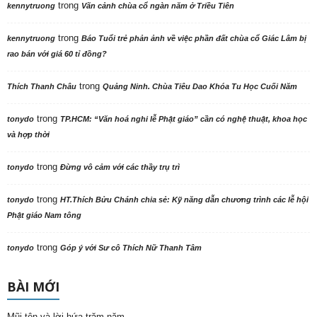
trong
kennytruong
Vãn cảnh chùa cổ ngàn năm ở Triều Tiên
trong
kennytruong
Báo Tuổi trẻ phản ảnh về việc phần đất chùa cổ Giác Lâm bị
rao bán với giá 60 tỉ đồng?
trong
Thích Thanh Châu
Quảng Ninh. Chùa Tiêu Dao Khóa Tu Học Cuối Năm
trong
tonydo
TP.HCM: “Văn hoá nghi lễ Phật giáo” cần có nghệ thuật, khoa học
và hợp thời
trong
tonydo
Đừng vô cảm với các thầy trụ trì
trong
tonydo
HT.Thích Bửu Chánh chia sẻ: Kỹ năng dẫn chương trình các lễ hội
Phật giáo Nam tông
trong
tonydo
Góp ý với Sư cô Thích Nữ Thanh Tâm
BÀI MỚI
Mũi tên và lời hứa trăm năm