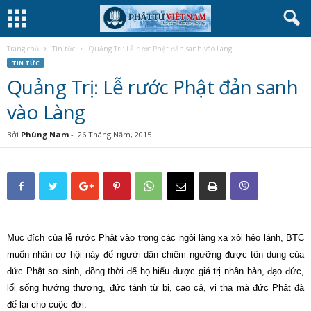
Trang chủ
Tin tức
Quảng Trị: Lễ rước Phật đản sanh vào Làng
TIN TỨC
Quảng Trị: Lễ rước Phật đản sanh
vào Làng
Bởi
Phùng Nam
-
26 Tháng Năm, 2015
Mục đích của lễ rước Phật vào trong các ngôi làng xa xôi hẻo lánh, BTC
muốn nhân cơ hội này để người dân chiêm ngưỡng được tôn dung của
đức Phật sơ sinh, đồng thời để họ hiểu được giá trị nhân bản, đạo đức,
lối sống hướng thượng, đức tánh từ bi, cao cả, vị tha mà đức Phật đã
để lại cho cuộc đời.