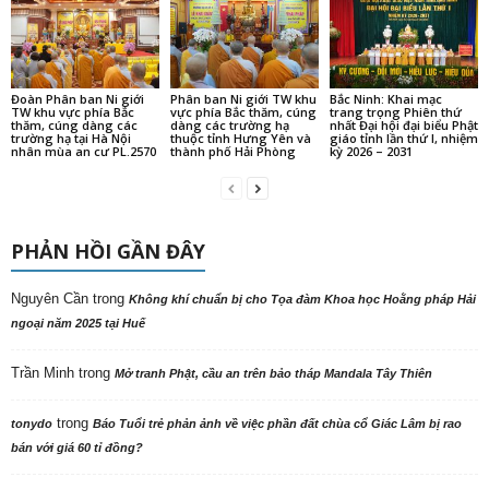
Đoàn Phân ban Ni giới
Phân ban Ni giới TW khu
Bắc Ninh: Khai mạc
TW khu vực phía Bắc
vực phía Bắc thăm, cúng
trang trọng Phiên thứ
thăm, cúng dàng các
dàng các trường hạ
nhất Đại hội đại biểu Phật
trường hạ tại Hà Nội
thuộc tỉnh Hưng Yên và
giáo tỉnh lần thứ I, nhiệm
nhân mùa an cư PL.2570
thành phố Hải Phòng
kỳ 2026 – 2031
PHẢN HỒI GẦN ĐÂY
Nguyên Cần
trong
Không khí chuẩn bị cho Tọa đàm Khoa học Hoằng pháp Hải
ngoại năm 2025 tại Huế
Trần Minh
trong
Mở tranh Phật, cầu an trên bảo tháp Mandala Tây Thiên
trong
tonydo
Báo Tuổi trẻ phản ảnh về việc phần đất chùa cổ Giác Lâm bị rao
bán với giá 60 tỉ đồng?