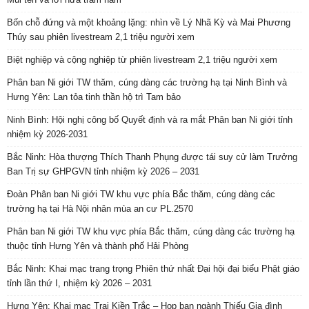
Bốn chỗ đứng và một khoảng lặng: nhìn về Lý Nhã Kỳ và Mai Phương
Thúy sau phiên livestream 2,1 triệu người xem
Biệt nghiệp và cộng nghiệp từ phiên livestream 2,1 triệu người xem
Phân ban Ni giới TW thăm, cúng dàng các trường hạ tại Ninh Bình và
Hưng Yên: Lan tỏa tinh thần hộ trì Tam bảo
Ninh Bình: Hội nghị công bố Quyết định và ra mắt Phân ban Ni giới tỉnh
nhiệm kỳ 2026-2031
Bắc Ninh: Hòa thượng Thích Thanh Phụng được tái suy cử làm Trưởng
Ban Trị sự GHPGVN tỉnh nhiệm kỳ 2026 – 2031
Đoàn Phân ban Ni giới TW khu vực phía Bắc thăm, cúng dàng các
trường hạ tại Hà Nội nhân mùa an cư PL.2570
Phân ban Ni giới TW khu vực phía Bắc thăm, cúng dàng các trường hạ
thuộc tỉnh Hưng Yên và thành phố Hải Phòng
Bắc Ninh: Khai mạc trang trọng Phiên thứ nhất Đại hội đại biểu Phật giáo
tỉnh lần thứ I, nhiệm kỳ 2026 – 2031
Hưng Yên: Khai mạc Trại Kiền Trắc – Họp bạn ngành Thiếu Gia đình