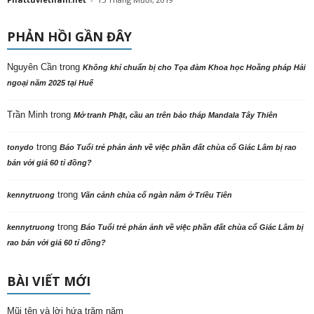
PHẢN HỒI GẦN ĐÂY
Nguyên Cần
trong
Không khí chuẩn bị cho Tọa đàm Khoa học Hoằng pháp Hải
ngoại năm 2025 tại Huế
Trần Minh
trong
Mở tranh Phật, cầu an trên bảo tháp Mandala Tây Thiên
trong
tonydo
Báo Tuổi trẻ phản ảnh về việc phần đất chùa cổ Giác Lâm bị rao
bán với giá 60 tỉ đồng?
trong
kennytruong
Vãn cảnh chùa cổ ngàn năm ở Triều Tiên
trong
kennytruong
Báo Tuổi trẻ phản ảnh về việc phần đất chùa cổ Giác Lâm bị
rao bán với giá 60 tỉ đồng?
BÀI VIẾT MỚI
Mũi tên và lời hứa trăm năm