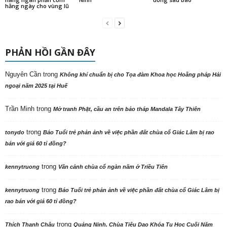
hằng ngày cho vùng lũ
PHẢN HỒI GẦN ĐÂY
Nguyên Cần
trong
Không khí chuẩn bị cho Tọa đàm Khoa học Hoằng pháp Hải
ngoại năm 2025 tại Huế
Trần Minh
trong
Mở tranh Phật, cầu an trên bảo tháp Mandala Tây Thiên
trong
tonydo
Báo Tuổi trẻ phản ảnh về việc phần đất chùa cổ Giác Lâm bị rao
bán với giá 60 tỉ đồng?
trong
kennytruong
Vãn cảnh chùa cổ ngàn năm ở Triều Tiên
trong
kennytruong
Báo Tuổi trẻ phản ảnh về việc phần đất chùa cổ Giác Lâm bị
rao bán với giá 60 tỉ đồng?
trong
Thích Thanh Châu
Quảng Ninh. Chùa Tiêu Dao Khóa Tu Học Cuối Năm