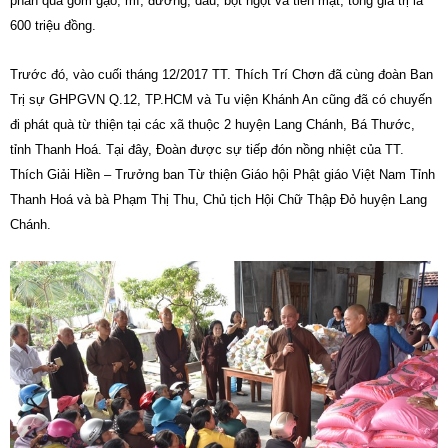
phần quà gồm gạo, mì, đường, dầu, bột ngọt và tiền mặt, tổng giá trị là
600 triệu đồng.
Trước đó, vào cuối tháng 12/2017 TT. Thích Trí Chơn đã cùng đoàn Ban
Trị sự GHPGVN Q.12, TP.HCM và Tu viện Khánh An cũng đã có chuyến
đi phát quà từ thiện tại các xã thuộc 2 huyện Lang Chánh, Bá Thước,
tỉnh Thanh Hoá. Tại đây, Đoàn được sự tiếp đón nồng nhiệt của TT.
Thích Giải Hiền – Trưởng ban Từ thiện Giáo hội Phật giáo Việt Nam Tỉnh
Thanh Hoá và bà Phạm Thị Thu, Chủ tịch Hội Chữ Thập Đỏ huyện Lang
Chánh.