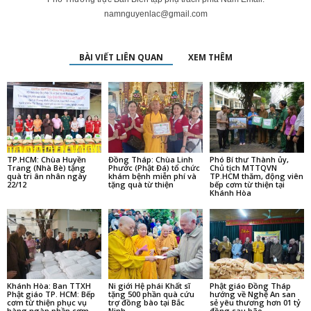
namnguyenlac@gmail.com
BÀI VIẾT LIÊN QUAN
XEM THÊM
TP.HCM: Chùa Huyền
Đồng Tháp: Chùa Linh
Phó Bí thư Thành ủy,
Trang (Nhà Bè) tặng
Phước (Phật Đá) tổ chức
Chủ tịch MTTQVN
quà tri ân nhân ngày
khám bệnh miễn phí và
TP.HCM thăm, động viên
22/12
tặng quà từ thiện
bếp cơm từ thiện tại
Khánh Hòa
Khánh Hòa: Ban TTXH
Ni giới Hệ phái Khất sĩ
Phật giáo Đồng Tháp
Phật giáo TP. HCM: Bếp
tặng 500 phần quà cứu
hướng về Nghệ An san
cơm từ thiện phục vụ
trợ đồng bào tại Bắc
sẻ yêu thương hơn 01 tỷ
hàng ngàn phần cơm
Ninh
đồng sau bão