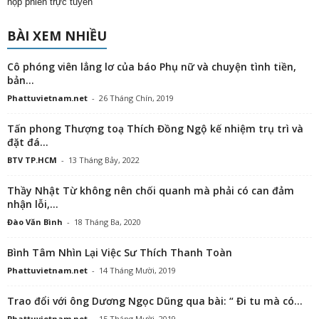
họp phiên trực tuyến
BÀI XEM NHIỀU
Cô phóng viên lẳng lơ của báo Phụ nữ và chuyện tình tiền,
bản...
Phattuvietnam.net
-
26 Tháng Chín, 2019
Tấn phong Thượng toạ Thích Đồng Ngộ kế nhiệm trụ trì và
đặt đá...
BTV TP.HCM
-
13 Tháng Bảy, 2022
Thầy Nhật Từ không nên chối quanh mà phải có can đảm
nhận lỗi,...
Đào Văn Bình
-
18 Tháng Ba, 2020
Bình Tâm Nhìn Lại Việc Sư Thích Thanh Toàn
Phattuvietnam.net
-
14 Tháng Mười, 2019
Trao đổi với ông Dương Ngọc Dũng qua bài: “ Đi tu mà có...
Phattuvietnam.net
-
15 Tháng Mười, 2019