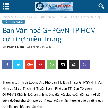
Trang chủ
Từ Thiện Xã Hội
Ban Văn hoá GHPGVN TP.HCM cứu trợ miền Trung
TỪ THIỆN XÃ HỘI
Ban Văn hoá GHPGVN TP.HCM
cứu trợ miền Trung
Bởi
Phùng Nam
-
22 Tháng Một, 2018
Thượng tọa Thích Lương Ân, Phó ban TT. Ban Trị sự GHPGVN H. Vạn
Ninh và Ni sư Thích nữ Thuần Hạnh, Phó ban TT. Ban Từ thiện
GHPGVN Khánh Hoà tận tình hướng dẫn và giúp đoàn đến tận nơi để
cúng dường chư tôn đức trụ trì các chùa bị ảnh hưởng bão và tặng quà
từ thiện cho bà con gặp khó.