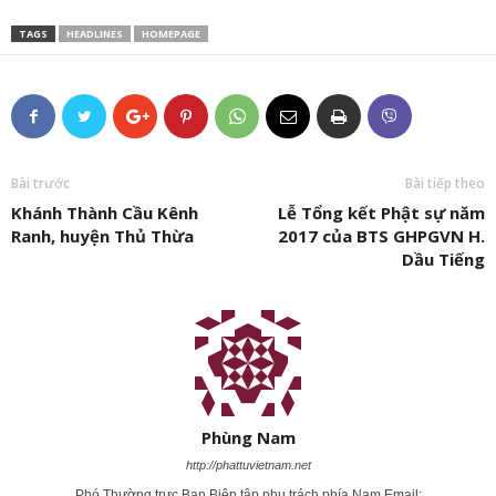
TAGS
HEADLINES
HOMEPAGE
Bài trước
Bài tiếp theo
Khánh Thành Cầu Kênh
Lễ Tổng kết Phật sự năm
Ranh, huyện Thủ Thừa
2017 của BTS GHPGVN H.
Dầu Tiếng
Phùng Nam
http://phattuvietnam.net
Phó Thường trực Ban Biên tập phụ trách phía Nam Email: