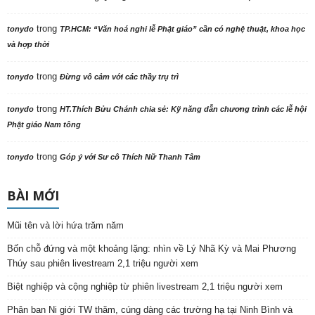
trong
tonydo
TP.HCM: “Văn hoá nghi lễ Phật giáo” cần có nghệ thuật, khoa học
và hợp thời
trong
tonydo
Đừng vô cảm với các thầy trụ trì
trong
tonydo
HT.Thích Bửu Chánh chia sẻ: Kỹ năng dẫn chương trình các lễ hội
Phật giáo Nam tông
trong
tonydo
Góp ý với Sư cô Thích Nữ Thanh Tâm
BÀI MỚI
Mũi tên và lời hứa trăm năm
Bốn chỗ đứng và một khoảng lặng: nhìn về Lý Nhã Kỳ và Mai Phương
Thúy sau phiên livestream 2,1 triệu người xem
Biệt nghiệp và cộng nghiệp từ phiên livestream 2,1 triệu người xem
Phân ban Ni giới TW thăm, cúng dàng các trường hạ tại Ninh Bình và