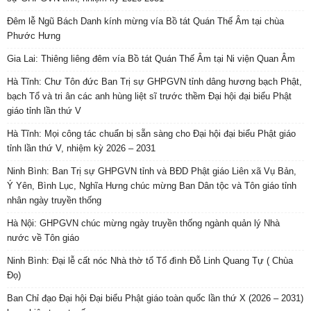
Đêm lễ Ngũ Bách Danh kính mừng vía Bồ tát Quán Thế Âm tại chùa
Phước Hưng
Gia Lai: Thiêng liêng đêm vía Bồ tát Quán Thế Âm tại Ni viện Quan Âm
Hà Tĩnh: Chư Tôn đức Ban Trị sự GHPGVN tỉnh dâng hương bạch Phật,
bạch Tổ và tri ân các anh hùng liệt sĩ trước thềm Đại hội đại biểu Phật
giáo tỉnh lần thứ V
Hà Tĩnh: Mọi công tác chuẩn bị sẵn sàng cho Đại hội đại biểu Phật giáo
tỉnh lần thứ V, nhiệm kỳ 2026 – 2031
Ninh Bình: Ban Trị sự GHPGVN tỉnh và BĐD Phật giáo Liên xã Vụ Bản,
Ý Yên, Bình Lục, Nghĩa Hưng chúc mừng Ban Dân tộc và Tôn giáo tỉnh
nhân ngày truyền thống
Hà Nội: GHPGVN chúc mừng ngày truyền thống ngành quản lý Nhà
nước về Tôn giáo
Ninh Bình: Đại lễ cất nóc Nhà thờ tổ Tổ đình Đỗ Linh Quang Tự ( Chùa
Đọ)
Ban Chỉ đạo Đại hội Đại biểu Phật giáo toàn quốc lần thứ X (2026 – 2031)