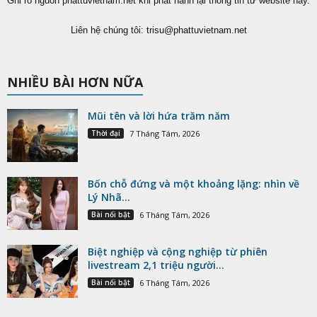
Ghi rõ nguồn phattuvietnam.net khi phát hành lại thông tin từ website này.
Liên hệ chúng tôi:
trisu@phattuvietnam.net
NHIỀU BÀI HƠN NỮA
Mũi tên và lời hứa trăm năm
Thời đại
7 Tháng Tám, 2026
Bốn chỗ đứng và một khoảng lặng: nhìn về
Lý Nhã...
Bài nổi bật
6 Tháng Tám, 2026
Biệt nghiệp và cộng nghiệp từ phiên
livestream 2,1 triệu người...
Bài nổi bật
6 Tháng Tám, 2026