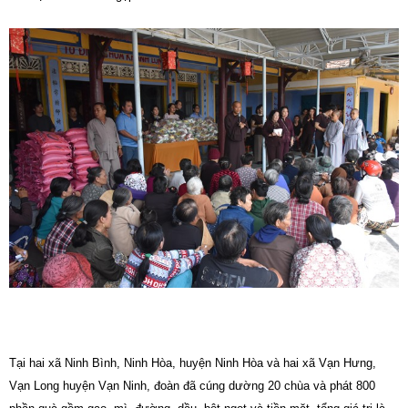
Tại hai xã Ninh Bình, Ninh Hòa, huyện Ninh Hòa và hai xã Vạn Hưng,
Vạn Long huyện Vạn Ninh, đoàn đã cúng dường 20 chùa và phát 800