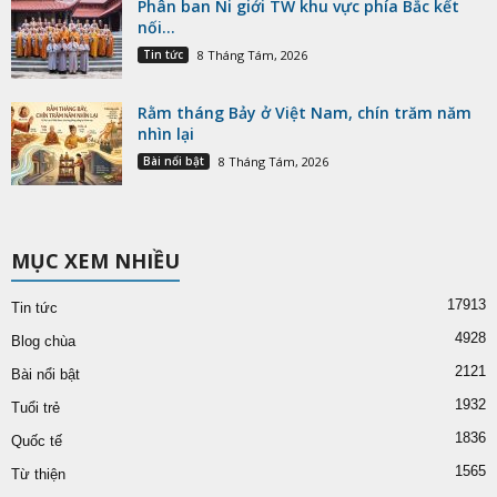
Phân ban Ni giới TW khu vực phía Bắc kết
nối...
Tin tức
8 Tháng Tám, 2026
Rằm tháng Bảy ở Việt Nam, chín trăm năm
nhìn lại
Bài nổi bật
8 Tháng Tám, 2026
MỤC XEM NHIỀU
17913
Tin tức
4928
Blog chùa
2121
Bài nổi bật
1932
Tuổi trẻ
1836
Quốc tế
1565
Từ thiện