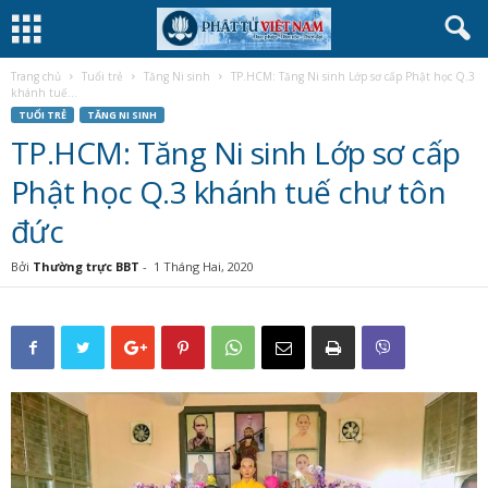
Trang chủ
Tuổi trẻ
Tăng Ni sinh
TP.HCM: Tăng Ni sinh Lớp sơ cấp Phật học Q.3
khánh tuế...
TUỔI TRẺ
TĂNG NI SINH
TP.HCM: Tăng Ni sinh Lớp sơ cấp
Phật học Q.3 khánh tuế chư tôn
đức
Bởi
Thường trực BBT
-
1 Tháng Hai, 2020