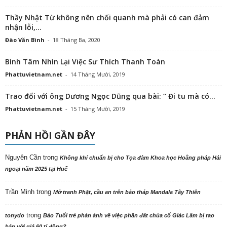
Thầy Nhật Từ không nên chối quanh mà phải có can đảm
nhận lỗi,...
Đào Văn Bình
-
18 Tháng Ba, 2020
Bình Tâm Nhìn Lại Việc Sư Thích Thanh Toàn
Phattuvietnam.net
-
14 Tháng Mười, 2019
Trao đổi với ông Dương Ngọc Dũng qua bài: “ Đi tu mà có...
Phattuvietnam.net
-
15 Tháng Mười, 2019
PHẢN HỒI GẦN ĐÂY
Nguyên Cần
trong
Không khí chuẩn bị cho Tọa đàm Khoa học Hoằng pháp Hải
ngoại năm 2025 tại Huế
Trần Minh
trong
Mở tranh Phật, cầu an trên bảo tháp Mandala Tây Thiên
trong
tonydo
Báo Tuổi trẻ phản ảnh về việc phần đất chùa cổ Giác Lâm bị rao
bán với giá 60 tỉ đồng?