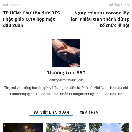
Bài trước
Bài tiếp theo
TP.HCM: Chư tôn đức BTS
Nguy cơ virus corona lây
Phật giáo Q.10 họp mặt
lan, nhiều tỉnh thành dừng
đầu xuân
tổ chức lễ hội
Thường trực BBT
http://phattuvietnam.net
Tin, bài viết cộng tác xin gửi về Trang tin điện tử Phật tử Việt Nam theo địa chỉ
banbientap@phattuvietnam.net
hoặc
thuongtrucbbt@phattuvietnam.net
BÀI VIẾT LIÊN QUAN
XEM THÊM