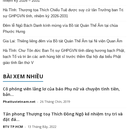
nhiệm kỳ 2026 – 2031
Hà Tĩnh: Thượng tọa Thích Chiếu Tuệ được suy cử tân Trưởng ban Trị
sự GHPGVN tỉnh, nhiệm kỳ 2026-2031
Đêm lễ Ngũ Bách Danh kính mừng vía Bồ tát Quán Thế Âm tại chùa
Phước Hưng
Gia Lai: Thiêng liêng đêm vía Bồ tát Quán Thế Âm tại Ni viện Quan Âm
Hà Tĩnh: Chư Tôn đức Ban Trị sự GHPGVN tỉnh dâng hương bạch Phật,
bạch Tổ và tri ân các anh hùng liệt sĩ trước thềm Đại hội đại biểu Phật
giáo tỉnh lần thứ V
BÀI XEM NHIỀU
Cô phóng viên lẳng lơ của báo Phụ nữ và chuyện tình tiền,
bản...
Phattuvietnam.net
-
26 Tháng Chín, 2019
Tấn phong Thượng toạ Thích Đồng Ngộ kế nhiệm trụ trì và
đặt đá...
BTV TP.HCM
-
13 Tháng Bảy, 2022