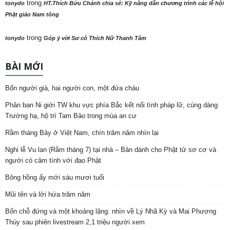
trong
tonydo
HT.Thích Bửu Chánh chia sẻ: Kỹ năng dẫn chương trình các lễ hội
Phật giáo Nam tông
trong
tonydo
Góp ý với Sư cô Thích Nữ Thanh Tâm
BÀI MỚI
Bốn người già, hai người con, một đứa cháu
Phân ban Ni giới TW khu vực phía Bắc kết nối tình pháp lữ, cúng dàng
Trường hạ, hộ trì Tam Bảo trong mùa an cư
Rằm tháng Bảy ở Việt Nam, chín trăm năm nhìn lại
Nghi lễ Vu lan (Rằm tháng 7) tại nhà – Bản dành cho Phật tử sơ cơ và
người có cảm tình với đạo Phật
Bông hồng ấy mới sáu mươi tuổi
Mũi tên và lời hứa trăm năm
Bốn chỗ đứng và một khoảng lặng: nhìn về Lý Nhã Kỳ và Mai Phương
Thúy sau phiên livestream 2,1 triệu người xem