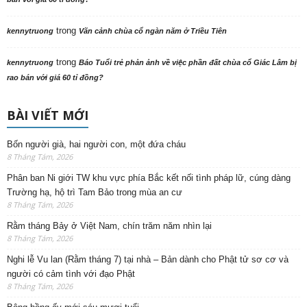
trong
kennytruong
Vãn cảnh chùa cổ ngàn năm ở Triều Tiên
trong
kennytruong
Báo Tuổi trẻ phản ảnh về việc phần đất chùa cổ Giác Lâm bị
rao bán với giá 60 tỉ đồng?
BÀI VIẾT MỚI
Bốn người già, hai người con, một đứa cháu
8 Tháng Tám, 2026
Phân ban Ni giới TW khu vực phía Bắc kết nối tình pháp lữ, cúng dàng
Trường hạ, hộ trì Tam Bảo trong mùa an cư
8 Tháng Tám, 2026
Rằm tháng Bảy ở Việt Nam, chín trăm năm nhìn lại
8 Tháng Tám, 2026
Nghi lễ Vu lan (Rằm tháng 7) tại nhà – Bản dành cho Phật tử sơ cơ và
người có cảm tình với đạo Phật
8 Tháng Tám, 2026