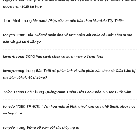
ngoại năm 2025 tại Huế
Trần Minh
trong
Mở tranh Phật, cầu an trên bảo tháp Mandala Tây Thiên
trong
tonydo
Báo Tuổi trẻ phản ảnh về việc phần đất chùa cổ Giác Lâm bị rao
bán với giá 60 tỉ đồng?
trong
kennytruong
Vãn cảnh chùa cổ ngàn năm ở Triều Tiên
trong
kennytruong
Báo Tuổi trẻ phản ảnh về việc phần đất chùa cổ Giác Lâm bị
rao bán với giá 60 tỉ đồng?
trong
Thích Thanh Châu
Quảng Ninh. Chùa Tiêu Dao Khóa Tu Học Cuối Năm
trong
tonydo
TP.HCM: “Văn hoá nghi lễ Phật giáo” cần có nghệ thuật, khoa học
và hợp thời
trong
tonydo
Đừng vô cảm với các thầy trụ trì