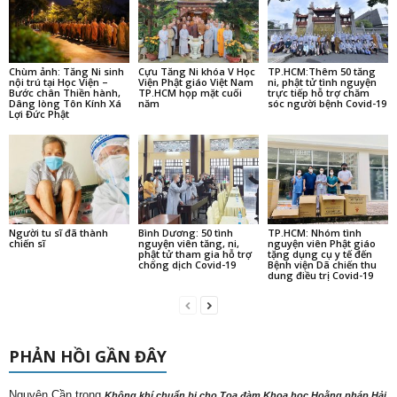
Chùm ảnh: Tăng Ni sinh
Cựu Tăng Ni khóa V Học
TP.HCM:Thêm 50 tăng
nội trú tại Học Viện –
Viện Phật giáo Việt Nam
ni, phật tử tình nguyện
Bước chân Thiền hành,
TP.HCM họp mặt cuối
trực tiếp hỗ trợ chăm
Dâng lòng Tôn Kính Xá
năm
sóc người bệnh Covid-19
Lợi Đức Phật
Người tu sĩ đã thành
Bình Dương: 50 tình
TP.HCM: Nhóm tình
chiến sĩ
nguyện viên tăng, ni,
nguyện viên Phật giáo
phật tử tham gia hỗ trợ
tặng dụng cụ y tế đến
chống dịch Covid-19
Bệnh viện Dã chiến thu
dung điều trị Covid-19
PHẢN HỒI GẦN ĐÂY
Nguyên Cần
trong
Không khí chuẩn bị cho Tọa đàm Khoa học Hoằng pháp Hải