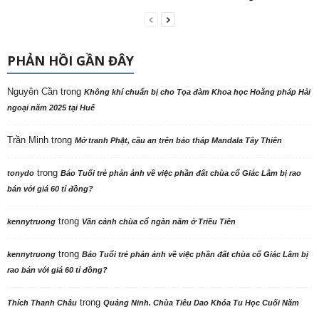
PHẢN HỒI GẦN ĐÂY
Nguyên Cần
trong
Không khí chuẩn bị cho Tọa đàm Khoa học Hoằng pháp Hải
ngoại năm 2025 tại Huế
Trần Minh
trong
Mở tranh Phật, cầu an trên bảo tháp Mandala Tây Thiên
trong
tonydo
Báo Tuổi trẻ phản ảnh về việc phần đất chùa cổ Giác Lâm bị rao
bán với giá 60 tỉ đồng?
trong
kennytruong
Vãn cảnh chùa cổ ngàn năm ở Triều Tiên
trong
kennytruong
Báo Tuổi trẻ phản ảnh về việc phần đất chùa cổ Giác Lâm bị
rao bán với giá 60 tỉ đồng?
trong
Thích Thanh Châu
Quảng Ninh. Chùa Tiêu Dao Khóa Tu Học Cuối Năm