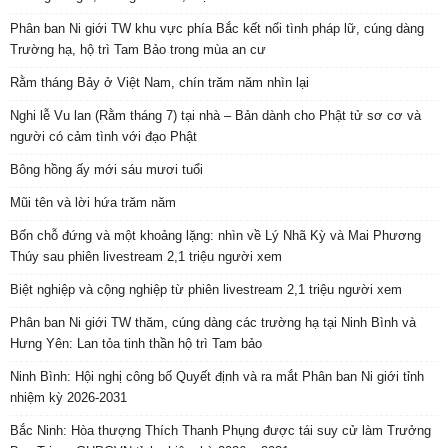
Phân ban Ni giới TW khu vực phía Bắc kết nối tình pháp lữ, cúng dàng
Trường hạ, hộ trì Tam Bảo trong mùa an cư
Rằm tháng Bảy ở Việt Nam, chín trăm năm nhìn lại
Nghi lễ Vu lan (Rằm tháng 7) tại nhà – Bản dành cho Phật tử sơ cơ và
người có cảm tình với đạo Phật
Bông hồng ấy mới sáu mươi tuổi
Mũi tên và lời hứa trăm năm
Bốn chỗ đứng và một khoảng lặng: nhìn về Lý Nhã Kỳ và Mai Phương
Thúy sau phiên livestream 2,1 triệu người xem
Biệt nghiệp và cộng nghiệp từ phiên livestream 2,1 triệu người xem
Phân ban Ni giới TW thăm, cúng dàng các trường hạ tại Ninh Bình và
Hưng Yên: Lan tỏa tinh thần hộ trì Tam bảo
Ninh Bình: Hội nghị công bố Quyết định và ra mắt Phân ban Ni giới tỉnh
nhiệm kỳ 2026-2031
Bắc Ninh: Hòa thượng Thích Thanh Phụng được tái suy cử làm Trưởng