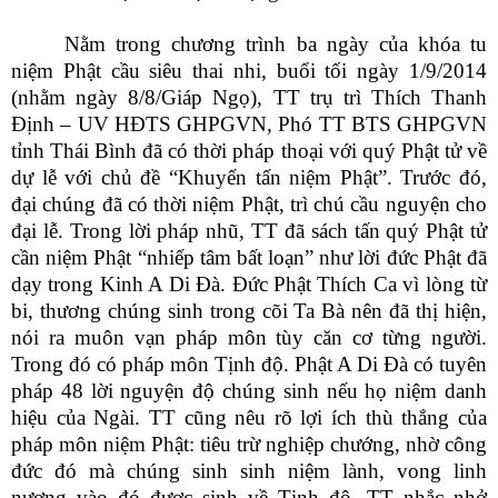
Nằm trong chương trình ba ngày của khóa tu
niệm Phật cầu siêu thai nhi, buổi tối ngày 1/9/2014
(nhằm ngày 8/8/Giáp Ngọ), TT trụ trì Thích Thanh
Định – UV HĐTS GHPGVN, Phó TT BTS GHPGVN
tỉnh Thái Bình đã có thời pháp thoại với quý Phật tử về
dự lễ với chủ đề “Khuyến tấn niệm Phật”. Trước đó,
đại chúng đã có thời niệm Phật, trì chú cầu nguyện cho
đại lễ. Trong lời pháp nhũ, TT đã sách tấn quý Phật tử
cần niệm Phật “nhiếp tâm bất loạn” như lời đức Phật đã
dạy trong Kinh A Di Đà. Đức Phật Thích Ca vì lòng từ
bi, thương chúng sinh trong cõi Ta Bà nên đã thị hiện,
nói ra muôn vạn pháp môn tùy căn cơ từng người.
Trong đó có pháp môn Tịnh độ. Phật A Di Đà có tuyên
pháp 48 lời nguyện độ chúng sinh nếu họ niệm danh
hiệu của Ngài. TT cũng nêu rõ lợi ích thù thắng của
pháp môn niệm Phật: tiêu trừ nghiệp chướng, nhờ công
đức đó mà chúng sinh sinh niệm lành, vong linh
nương vào đó được sinh về Tịnh độ. TT nhắc nhở