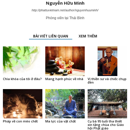
Nguyễn Hữu Minh
http://phattuvietnam.net/author/nguyenhuuminh/
Phóng viên tại Thái Bình
BÀI VIẾT LIÊN QUAN
XEM THÊM
Chìa khóa của tôi ở đâu?
Mang hạnh phúc về nhà
Vị thiền sư và chiếc chụp
đèn
Pháp về con mèo chết
Ma lực của vật chất
Cụ bà 95 tuổi tha thiết
xin tặng chùa cho Giáo
hội Phật giáo