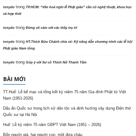
trong
tonydo
TP.HCM: “Văn hoá nghi lễ Phật giáo” cần có nghệ thuật, khoa học
và hợp thời
trong
tonydo
Đừng vô cảm với các thầy trụ trì
trong
tonydo
HT.Thích Bửu Chánh chia sẻ: Kỹ năng dẫn chương trình các lễ hội
Phật giáo Nam tông
trong
tonydo
Góp ý với Sư cô Thích Nữ Thanh Tâm
BÀI MỚI
TT.Huế: Lễ bế mạc và tổng kết kỷ niệm 75 năm Gia đình Phật tử Việt
Nam (1951-2026)
Dấu ấn Quốc sư trong lịch sử dân tộc và định hướng xây dựng Điện thờ
Quốc sư tại Hà Nội
Huế: Lễ kỷ niệm 75 năm GĐPT Việt Nam (1951 – 2026)
Bốn người già, hai người con, một đứa cháu