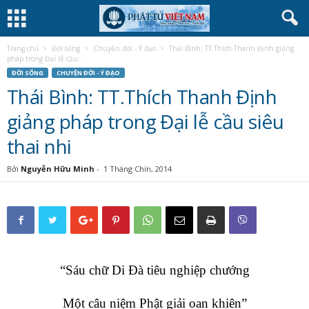
Trang chủ
Đời sống
Chuyện đời - Ý đạo
Thái Bình: TT.Thích Thanh Định giảng
pháp trong Đại lễ cầu...
ĐỜI SỐNG
CHUYỆN ĐỜI - Ý ĐẠO
Thái Bình: TT.Thích Thanh Định
giảng pháp trong Đại lễ cầu siêu
thai nhi
Bởi
Nguyễn Hữu Minh
-
1 Tháng Chín, 2014
“Sáu chữ Di Đà tiêu nghiệp chướng
Một câu niệm Phật giải oan khiên”