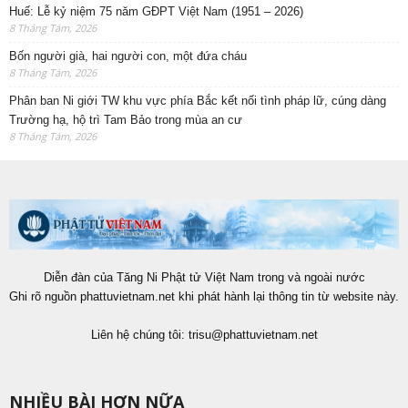
Huế: Lễ kỷ niệm 75 năm GĐPT Việt Nam (1951 – 2026)
8 Tháng Tám, 2026
Bốn người già, hai người con, một đứa cháu
8 Tháng Tám, 2026
Phân ban Ni giới TW khu vực phía Bắc kết nối tình pháp lữ, cúng dàng
Trường hạ, hộ trì Tam Bảo trong mùa an cư
8 Tháng Tám, 2026
Diễn đàn của Tăng Ni Phật tử Việt Nam trong và ngoài nước
Ghi rõ nguồn phattuvietnam.net khi phát hành lại thông tin từ website này.
Liên hệ chúng tôi:
trisu@phattuvietnam.net
NHIỀU BÀI HƠN NỮA