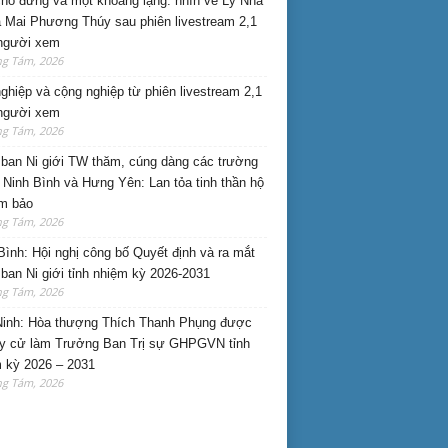
hỗ đứng và một khoảng lặng: nhìn về Lý Nhã
 Mai Phương Thúy sau phiên livestream 2,1
 người xem
ng Tám, 2026
nghiệp và cộng nghiệp từ phiên livestream 2,1
 người xem
ng Tám, 2026
ban Ni giới TW thăm, cúng dàng các trường
i Ninh Bình và Hưng Yên: Lan tỏa tinh thần hộ
am bảo
ng Tám, 2026
Bình: Hội nghị công bố Quyết định và ra mắt
ban Ni giới tỉnh nhiệm kỳ 2026-2031
ng Tám, 2026
inh: Hòa thượng Thích Thanh Phụng được
uy cử làm Trưởng Ban Trị sự GHPGVN tỉnh
 kỳ 2026 – 2031
ng Tám, 2026