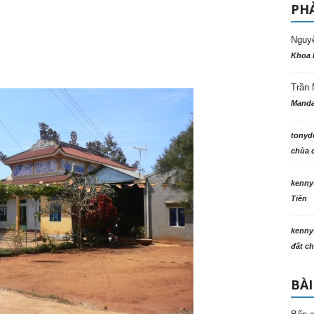
PHẢ
Nguy
Khoa 
Trần 
Manda
tonyd
chùa c
kenny
Tiên
kenny
đất ch
BÀI