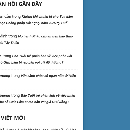
N HỒI GẦN ĐÂY
ên Cần
trong
Không khí chuẩn bị cho Tọa đàm
học Hoằng pháp Hải ngoại năm 2025 tại Huế
Minh
trong
Mở tranh Phật, cầu an trên bảo tháp
la Tây Thiên
trong
o
Báo Tuổi trẻ phản ảnh về việc phần đất
ổ Giác Lâm bị rao bán với giá 60 tỉ đồng?
trong
truong
Vãn cảnh chùa cổ ngàn năm ở Triều
trong
truong
Báo Tuổi trẻ phản ảnh về việc phần
ùa cổ Giác Lâm bị rao bán với giá 60 tỉ đồng?
 VIẾT MỚI