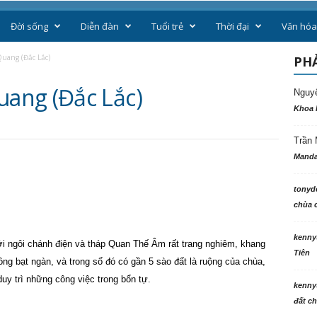
Đời sống
Diễn đàn
Tuổi trẻ
Thời đại
Văn hóa
uang (Đắc Lắc)
PHẢ
ang (Đắc Lắc)
Nguy
Khoa 
Trần 
Manda
tonyd
chùa c
kenny
i ngôi chánh điện và tháp Quan Thế Âm rất trang nghiêm, khang
Tiên
ồng bạt ngàn, và trong số đó có gần 5 sào đất là ruộng của chùa,
uy trì những công việc trong bổn tự.
kenny
đất ch