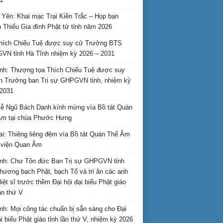
Yên: Khai mạc Trại Kiền Trắc – Họp bạn
 Thiếu Gia đình Phật tử tỉnh năm 2026
hích Chiếu Tuệ được suy cử Trưởng BTS
N tỉnh Hà Tĩnh nhiệm kỳ 2026 – 2031
nh: Thượng tọa Thích Chiếu Tuệ được suy
n Trưởng ban Trị sự GHPGVN tỉnh, nhiệm kỳ
2031
ễ Ngũ Bách Danh kính mừng vía Bồ tát Quán
Âm tại chùa Phước Hưng
ai: Thiêng liêng đêm vía Bồ tát Quán Thế Âm
i viện Quan Âm
nh: Chư Tôn đức Ban Trị sự GHPGVN tỉnh
hương bạch Phật, bạch Tổ và tri ân các anh
liệt sĩ trước thềm Đại hội đại biểu Phật giáo
lần thứ V
nh: Mọi công tác chuẩn bị sẵn sàng cho Đại
ại biểu Phật giáo tỉnh lần thứ V, nhiệm kỳ 2026