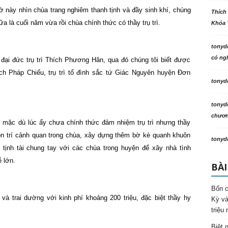
iờ này nhìn chùa trang nghiêm thanh tịnh và đầy sinh khí, chúng
Thích
ữa là cuối năm vừa rồi chùa chính thức có thầy trụ trì.
Khóa 
tonyd
có ngh
ại đức trụ trì Thích Phương Hân, qua đó chúng tôi biết được
ch Pháp Chiếu, trụ trì tổ đình sắc tứ Giác Nguyên huyện Đơn
tonyd
tonyd
chương
mặc dù lúc ấy chưa chính thức đảm nhiệm trụ trì nhưng thầy
tôn trí cảnh quan trong chùa, xây dựng thêm bờ kè quanh khuôn
tonyd
u tịnh tài chung tay với các chùa trong huyện để xây nhà tình
 lớn.
BÀI
Bốn c
à trai dường với kinh phí khoảng 200 triệu, đặc biệt thầy hy
Kỳ và
triệu
Biệt 