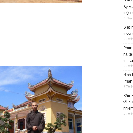
Bốn c
Kỳ và
triệu
6 Thá
Biệt 
triệu
6 Thá
Phân 
hạ tạ
trì T
6 Thá
Ninh 
Phân 
6 Thá
Bắc N
tái s
nhiệm
4 Thá