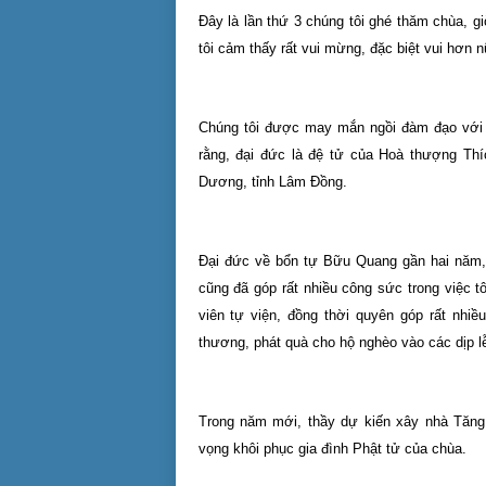
Đây là lần thứ 3 chúng tôi ghé thăm chùa, g
tôi cảm thấy rất vui mừng, đặc biệt vui hơn n
Chúng tôi được may mắn ngồi đàm đạo với đ
rằng, đại đức là đệ tử của Hoà thượng Thí
Dương, tỉnh Lâm Đồng.
Đại đức về bổn tự Bữu Quang gần hai năm, 
cũng đã góp rất nhiều công sức trong việc 
viên tự viện, đồng thời quyên góp rất nhiề
thương, phát quà cho hộ nghèo vào các dịp lễ
Trong năm mới, thầy dự kiến xây nhà Tăng v
vọng khôi phục gia đình Phật tử của chùa.