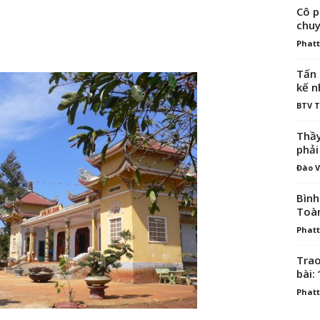
Cô p
chuy
Phatt
Tấn 
kế n
BTV 
Thầy
phải
Đào V
Bình
Toà
Phatt
Trao
bài: 
Phatt