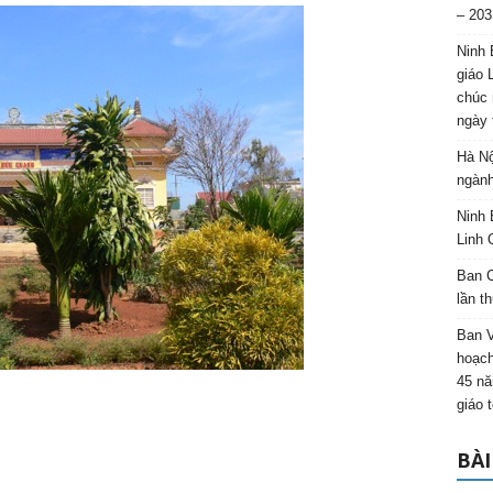
– 203
Ninh 
giáo 
chúc 
ngày 
Hà Nộ
ngành
Ninh 
Linh 
Ban C
lần t
Ban 
hoạch
45 nă
giáo 
BÀI