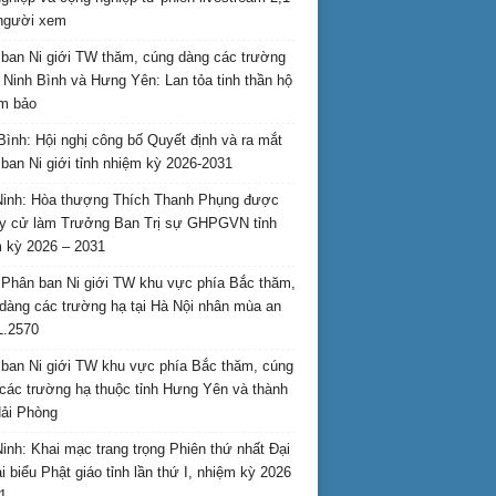
 người xem
ban Ni giới TW thăm, cúng dàng các trường
i Ninh Bình và Hưng Yên: Lan tỏa tinh thần hộ
am bảo
Bình: Hội nghị công bố Quyết định và ra mắt
ban Ni giới tỉnh nhiệm kỳ 2026-2031
inh: Hòa thượng Thích Thanh Phụng được
uy cử làm Trưởng Ban Trị sự GHPGVN tỉnh
 kỳ 2026 – 2031
Phân ban Ni giới TW khu vực phía Bắc thăm,
dàng các trường hạ tại Hà Nội nhân mùa an
L.2570
ban Ni giới TW khu vực phía Bắc thăm, cúng
các trường hạ thuộc tỉnh Hưng Yên và thành
ải Phòng
inh: Khai mạc trang trọng Phiên thứ nhất Đại
ại biểu Phật giáo tỉnh lần thứ I, nhiệm kỳ 2026
1