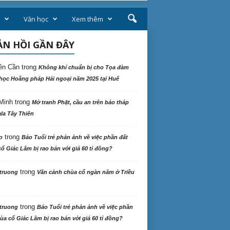
Văn học
Xem thêm
N HỒI GẦN ĐÂY
ên Cần
trong
Không khí chuẩn bị cho Tọa đàm
học Hoằng pháp Hải ngoại năm 2025 tại Huế
Minh
trong
Mở tranh Phật, cầu an trên bảo tháp
la Tây Thiên
trong
o
Báo Tuổi trẻ phản ảnh về việc phần đất
ổ Giác Lâm bị rao bán với giá 60 tỉ đồng?
trong
truong
Vãn cảnh chùa cổ ngàn năm ở Triều
trong
truong
Báo Tuổi trẻ phản ảnh về việc phần
ùa cổ Giác Lâm bị rao bán với giá 60 tỉ đồng?