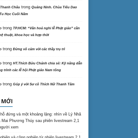
trong
 Thanh Châu
Quảng Ninh. Chùa Tiêu Dao
Tu Học Cuối Năm
trong
o
TP.HCM: “Văn hoá nghi lễ Phật giáo” cần
ệ thuật, khoa học và hợp thời
trong
o
Đừng vô cảm với các thầy trụ trì
trong
o
HT.Thích Bửu Chánh chia sẻ: Kỹ năng dẫn
 trình các lễ hội Phật giáo Nam tông
trong
o
Góp ý với Sư cô Thích Nữ Thanh Tâm
 MỚI
hỗ đứng và một khoảng lặng: nhìn về Lý Nhã
 Mai Phương Thúy sau phiên livestream 2,1
 người xem
nghiệp và cộng nghiệp từ phiên livestream 2,1