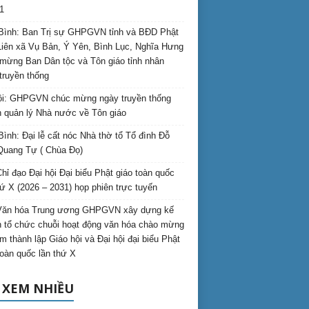
1
Bình: Ban Trị sự GHPGVN tỉnh và BĐD Phật
Liên xã Vụ Bản, Ý Yên, Bình Lục, Nghĩa Hưng
mừng Ban Dân tộc và Tôn giáo tỉnh nhân
truyền thống
i: GHPGVN chúc mừng ngày truyền thống
 quản lý Nhà nước về Tôn giáo
Bình: Đại lễ cất nóc Nhà thờ tổ Tổ đình Đỗ
Quang Tự ( Chùa Đọ)
hỉ đạo Đại hội Đại biểu Phật giáo toàn quốc
hứ X (2026 – 2031) họp phiên trực tuyến
Văn hóa Trung ương GHPGVN xây dựng kế
 tổ chức chuỗi hoạt động văn hóa chào mừng
m thành lập Giáo hội và Đại hội đại biểu Phật
toàn quốc lần thứ X
 XEM NHIỀU