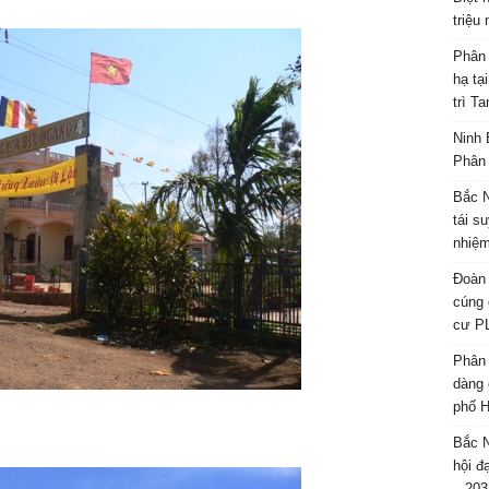
triệu
Phân 
hạ tạ
trì T
Ninh 
Phân 
Bắc N
tái s
nhiệm
Đoàn 
cúng 
cư P
Phân 
dàng 
phố H
Bắc N
hội đ
– 203