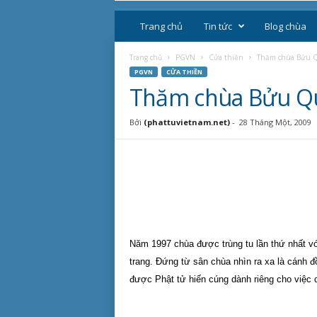
P
h
Trang chủ
Tin tức
Blog chùa
ậ
t
Trang chủ
PGVN
Cửa thiền
Thăm chùa Bửu Q
g
PGVN
CỬA THIỀN
i
Thăm chùa Bửu Qu
á
o
Bởi
(phattuvietnam.net)
-
28 Tháng Một, 2009
V
i
ệ
t
N
a
m
Năm 1997 chùa được trùng tu lần thứ nhất vớ
trang. Đứng từ sân chùa nhìn ra xa là cánh đ
được Phật tử hiến cúng dành riêng cho việc d