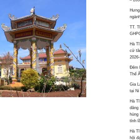
Hưng 
ngành
TT. T
GHPGV
Hà Tĩ
cử tâ
2026-
Đêm l
Thế 
Gia L
tại N
Hà Tĩ
dâng 
hùng 
tỉnh 
Hà Tĩ
hội đ