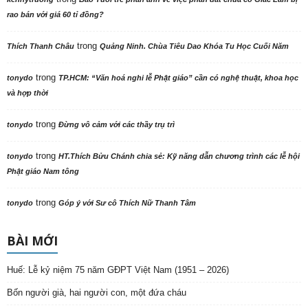
rao bán với giá 60 tỉ đồng?
trong
Thích Thanh Châu
Quảng Ninh. Chùa Tiêu Dao Khóa Tu Học Cuối Năm
trong
tonydo
TP.HCM: “Văn hoá nghi lễ Phật giáo” cần có nghệ thuật, khoa học
và hợp thời
trong
tonydo
Đừng vô cảm với các thầy trụ trì
trong
tonydo
HT.Thích Bửu Chánh chia sẻ: Kỹ năng dẫn chương trình các lễ hội
Phật giáo Nam tông
trong
tonydo
Góp ý với Sư cô Thích Nữ Thanh Tâm
BÀI MỚI
Huế: Lễ kỷ niệm 75 năm GĐPT Việt Nam (1951 – 2026)
Bốn người già, hai người con, một đứa cháu