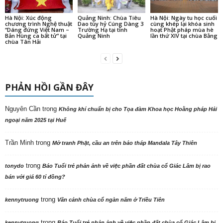
Hà Nội: Xúc động
Quảng Ninh: Chùa Tiêu
Hà Nội: Ngày tu học cuối
chương trình Nghệ thuật
Dao tùy hỷ Cúng Dàng 3
cùng khép lại khóa sinh
“Dáng đứng Việt Nam –
Trường Hạ tại tỉnh
hoạt Phật pháp mùa hè
Bản Hùng ca bất tử” tại
Quảng Ninh
lần thứ XIV tại chùa Bằng
chùa Tân Hải
PHẢN HỒI GẦN ĐÂY
Nguyên Cần
trong
Không khí chuẩn bị cho Tọa đàm Khoa học Hoằng pháp Hải
ngoại năm 2025 tại Huế
Trần Minh
trong
Mở tranh Phật, cầu an trên bảo tháp Mandala Tây Thiên
trong
tonydo
Báo Tuổi trẻ phản ảnh về việc phần đất chùa cổ Giác Lâm bị rao
bán với giá 60 tỉ đồng?
trong
kennytruong
Vãn cảnh chùa cổ ngàn năm ở Triều Tiên
trong
kennytruong
Báo Tuổi trẻ phản ảnh về việc phần đất chùa cổ Giác Lâm bị