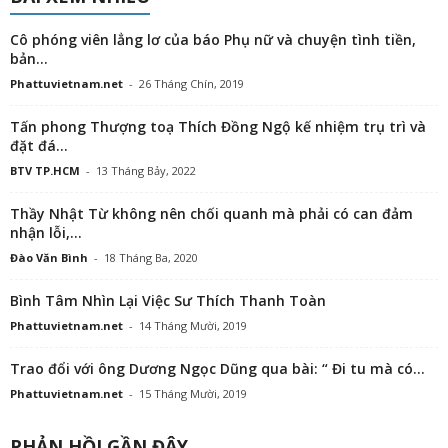
Cô phóng viên lẳng lơ của báo Phụ nữ và chuyện tình tiền,
bản...
Phattuvietnam.net
-
26 Tháng Chín, 2019
Tấn phong Thượng toạ Thích Đồng Ngộ kế nhiệm trụ trì và
đặt đá...
BTV TP.HCM
-
13 Tháng Bảy, 2022
Thầy Nhật Từ không nên chối quanh mà phải có can đảm
nhận lỗi,...
Đào Văn Bình
-
18 Tháng Ba, 2020
Bình Tâm Nhìn Lại Việc Sư Thích Thanh Toàn
Phattuvietnam.net
-
14 Tháng Mười, 2019
Trao đổi với ông Dương Ngọc Dũng qua bài: “ Đi tu mà có...
Phattuvietnam.net
-
15 Tháng Mười, 2019
PHẢN HỒI GẦN ĐÂY