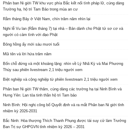
Phân ban Ni giới TW khu vực phía Bắc kết nối tình pháp lữ, cúng dàng
Trường hạ, hộ trì Tam Bảo trong mùa an cư
Rằm tháng Bảy ở Việt Nam, chín trăm năm nhìn lại
Nghi lễ Vu lan (Rằm tháng 7) tại nhà – Bản dành cho Phật tử sơ cơ và
người có cảm tình với đạo Phật
Bông hồng ấy mới sáu mươi tuổi
Mũi tên và lời hứa trăm năm
Bốn chỗ đứng và một khoảng lặng: nhìn về Lý Nhã Kỳ và Mai Phương
Thúy sau phiên livestream 2,1 triệu người xem
Biệt nghiệp và cộng nghiệp từ phiên livestream 2,1 triệu người xem
Phân ban Ni giới TW thăm, cúng dàng các trường hạ tại Ninh Bình và
Hưng Yên: Lan tỏa tinh thần hộ trì Tam bảo
Ninh Bình: Hội nghị công bố Quyết định và ra mắt Phân ban Ni giới tỉnh
nhiệm kỳ 2026-2031
Bắc Ninh: Hòa thượng Thích Thanh Phụng được tái suy cử làm Trưởng
Ban Trị sự GHPGVN tỉnh nhiệm kỳ 2026 – 2031