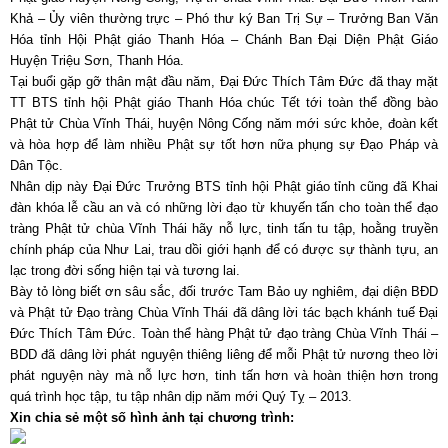
Khả
– Ủy viên thường trực – Phó thư ký Ban Trị Sự – Trưởng Ban Văn
Hóa tỉnh Hội Phật giáo Thanh Hóa – Chánh Ban Đại Diện Phật Giáo
Huyện Triệu Sơn, Thanh Hóa.
Tại buổi gặp gỡ thân mật đầu năm, Đại Đức Thích Tâm Đức đã thay mặt
TT BTS tỉnh hội Phật giáo Thanh Hóa chúc Tết tới toàn thể đồng bào
Phật tử Chùa Vĩnh Thái, huyện Nông Cống năm mới sức khỏe, đoàn kết
và hòa hợp để làm nhiều Phật sự tốt hơn nữa phụng sự Đạo Pháp và
Dân Tộc.
Nhân dịp này Đại Đức Trưởng BTS tỉnh hội Phật giáo tỉnh cũng đã Khai
đàn khóa lễ cầu an và có những lời đạo từ khuyến tấn cho toàn thể đạo
tràng Phật tử chùa Vĩnh Thái hãy nỗ lực, tinh tấn tu tập, hoằng truyền
chính pháp của Như Lai, trau dồi giới hạnh để có được sự thành tựu, an
lạc trong đời sống hiện tại và tương lai.
Bày tỏ lòng biết ơn sâu sắc, đối trước Tam Bảo uy nghiêm, đại diện BĐD
và Phật tử Đạo tràng Chùa Vĩnh Thái đã dâng lời tác bạch khánh tuế Đại
Đức Thích Tâm Đức. Toàn thể hàng Phật tử đạo tràng Chùa Vĩnh Thái –
BDD đã dâng lời phát nguyện thiêng liêng để mỗi Phật tử nương theo lời
phát nguyện này mà nỗ lực hơn, tinh tấn hơn và hoàn thiện hơn trong
quá trình học tập, tu tập nhân dịp năm mới Quý Tỵ – 2013.
Xin chia sẻ một số hình ảnh tại chương trình: