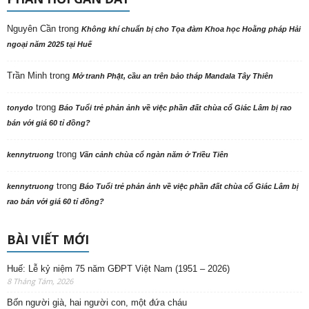
Nguyên Cần
trong
Không khí chuẩn bị cho Tọa đàm Khoa học Hoằng pháp Hải
ngoại năm 2025 tại Huế
Trần Minh
trong
Mở tranh Phật, cầu an trên bảo tháp Mandala Tây Thiên
trong
tonydo
Báo Tuổi trẻ phản ảnh về việc phần đất chùa cổ Giác Lâm bị rao
bán với giá 60 tỉ đồng?
trong
kennytruong
Vãn cảnh chùa cổ ngàn năm ở Triều Tiên
trong
kennytruong
Báo Tuổi trẻ phản ảnh về việc phần đất chùa cổ Giác Lâm bị
rao bán với giá 60 tỉ đồng?
BÀI VIẾT MỚI
Huế: Lễ kỷ niệm 75 năm GĐPT Việt Nam (1951 – 2026)
8 Tháng Tám, 2026
Bốn người già, hai người con, một đứa cháu