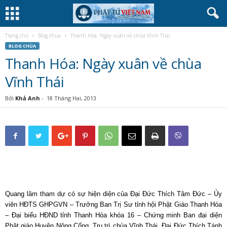
Trang chủ
Blog chùa
Thanh Hóa: Ngày xuân về chùa Vĩnh Thái
BLOG CHÙA
Thanh Hóa: Ngày xuân về chùa
Vĩnh Thái
Bởi
Khả Anh
-
18 Tháng Hai, 2013
Quang lâm tham dự có sự hiện diện của Đại Đức Thích Tâm Đức
– Ủy
viên HĐTS GHPGVN – Trưởng Ban Trị Sư tỉnh hội Phật Giáo Thanh Hóa
– Đại biểu HĐND tỉnh Thanh Hóa khóa 16 – Chứng minh Ban đại diện
Phật giáo Huyện Nông Cống, Trụ trì chùa Vĩnh Thái. Đại Đức Thích Tánh