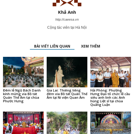
Khả Anh
http://caeesa.vn
Cộng tác viên tại Hà Nội
BÀI VIẾT LIÊN QUAN
XEM THÊM
Đêm lễ Ngũ Bách Danh
Gia Lai: Thiêng liêng
Hải Phòng: Phường
kính mừng vía Bồ tát
đêm vía Bồ tát Quán Thế
Hưng Đạo tổ chức lễ cầu
Quán Thế Âm tại chùa
Âm tại Ni viện Quan Âm
siêu anh linh các Anh
Phước Hưng
hùng Liệt sĩ tại chùa
Quảng Luận