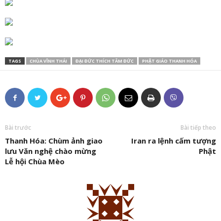
TAGS
CHÙA VĨNH THÁI
ĐẠI ĐỨC THÍCH TÂM ĐỨC
PHẬT GIÁO THANH HÓA
Bài trước
Bài tiếp theo
Thanh Hóa: Chùm ảnh giao
Iran ra lệnh cấm tượng
lưu Văn nghệ chào mừng
Phật
Lễ hội Chùa Mèo