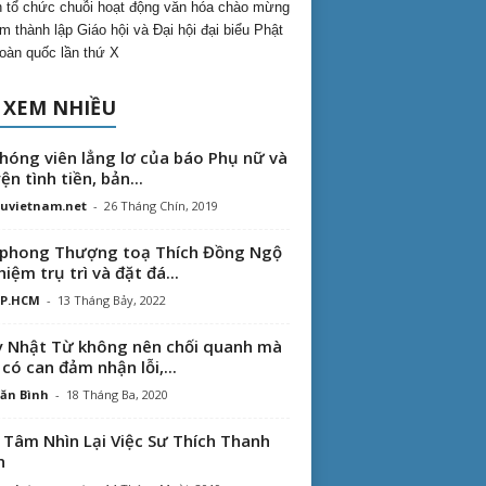
 tổ chức chuỗi hoạt động văn hóa chào mừng
m thành lập Giáo hội và Đại hội đại biểu Phật
toàn quốc lần thứ X
 XEM NHIỀU
hóng viên lẳng lơ của báo Phụ nữ và
ện tình tiền, bản...
uvietnam.net
-
26 Tháng Chín, 2019
phong Thượng toạ Thích Đồng Ngộ
hiệm trụ trì và đặt đá...
TP.HCM
-
13 Tháng Bảy, 2022
 Nhật Từ không nên chối quanh mà
 có can đảm nhận lỗi,...
ăn Bình
-
18 Tháng Ba, 2020
 Tâm Nhìn Lại Việc Sư Thích Thanh
n