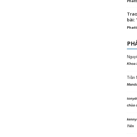
Phatt
Trao
bài: 
Phatt
PHẢ
Nguy
Khoa 
Trần 
Manda
tonyd
chùa c
kenny
Tiên