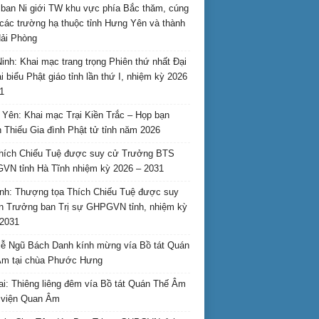
ban Ni giới TW khu vực phía Bắc thăm, cúng
các trường hạ thuộc tỉnh Hưng Yên và thành
ải Phòng
inh: Khai mạc trang trọng Phiên thứ nhất Đại
ại biểu Phật giáo tỉnh lần thứ I, nhiệm kỳ 2026
1
Yên: Khai mạc Trại Kiền Trắc – Họp bạn
 Thiếu Gia đình Phật tử tỉnh năm 2026
hích Chiếu Tuệ được suy cử Trưởng BTS
N tỉnh Hà Tĩnh nhiệm kỳ 2026 – 2031
nh: Thượng tọa Thích Chiếu Tuệ được suy
n Trưởng ban Trị sự GHPGVN tỉnh, nhiệm kỳ
2031
ễ Ngũ Bách Danh kính mừng vía Bồ tát Quán
Âm tại chùa Phước Hưng
ai: Thiêng liêng đêm vía Bồ tát Quán Thế Âm
i viện Quan Âm