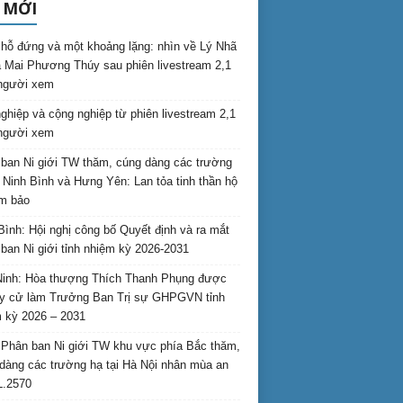
 MỚI
hỗ đứng và một khoảng lặng: nhìn về Lý Nhã
 Mai Phương Thúy sau phiên livestream 2,1
 người xem
nghiệp và cộng nghiệp từ phiên livestream 2,1
 người xem
ban Ni giới TW thăm, cúng dàng các trường
i Ninh Bình và Hưng Yên: Lan tỏa tinh thần hộ
am bảo
Bình: Hội nghị công bố Quyết định và ra mắt
ban Ni giới tỉnh nhiệm kỳ 2026-2031
inh: Hòa thượng Thích Thanh Phụng được
uy cử làm Trưởng Ban Trị sự GHPGVN tỉnh
 kỳ 2026 – 2031
Phân ban Ni giới TW khu vực phía Bắc thăm,
dàng các trường hạ tại Hà Nội nhân mùa an
L.2570