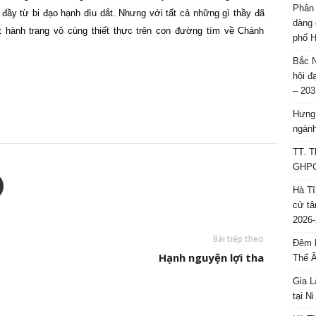
Phân 
 đầy từ bi đạo hạnh dìu dắt. Nhưng với tất cả những gì thầy đã
dàng 
t hành trang vô cùng thiết thực trên con đường tìm về Chánh
phố H
Bắc N
hội đ
– 203
Hưng 
ngành
TT. T
GHPGV
Hà Tĩ
cử tâ
2026-
Bài tiếp theo
Đêm l
Hạnh nguyện lợi tha
Thế 
Gia L
tại N