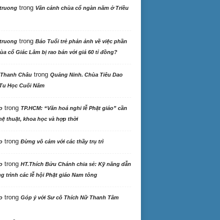
trong
truong
Vãn cảnh chùa cổ ngàn năm ở Triều
trong
truong
Báo Tuổi trẻ phản ảnh về việc phần
ùa cổ Giác Lâm bị rao bán với giá 60 tỉ đồng?
trong
 Thanh Châu
Quảng Ninh. Chùa Tiêu Dao
Tu Học Cuối Năm
trong
o
TP.HCM: “Văn hoá nghi lễ Phật giáo” cần
ệ thuật, khoa học và hợp thời
trong
o
Đừng vô cảm với các thầy trụ trì
trong
o
HT.Thích Bửu Chánh chia sẻ: Kỹ năng dẫn
 trình các lễ hội Phật giáo Nam tông
trong
o
Góp ý với Sư cô Thích Nữ Thanh Tâm