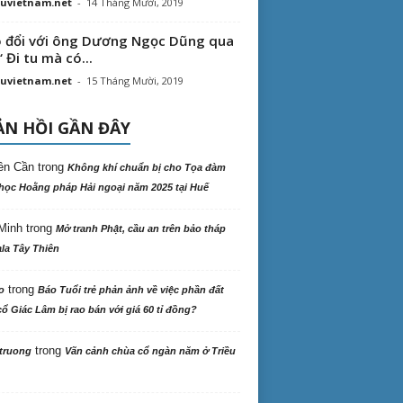
uvietnam.net
-
14 Tháng Mười, 2019
 đổi với ông Dương Ngọc Dũng qua
“ Đi tu mà có...
uvietnam.net
-
15 Tháng Mười, 2019
N HỒI GẦN ĐÂY
ên Cần
trong
Không khí chuẩn bị cho Tọa đàm
học Hoằng pháp Hải ngoại năm 2025 tại Huế
Minh
trong
Mở tranh Phật, cầu an trên bảo tháp
la Tây Thiên
trong
o
Báo Tuổi trẻ phản ảnh về việc phần đất
ổ Giác Lâm bị rao bán với giá 60 tỉ đồng?
trong
truong
Vãn cảnh chùa cổ ngàn năm ở Triều