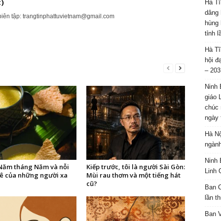
)
Hà Tĩ
dâng 
biên tập:
trangtinphattuvietnam@gmail.com
hùng 
tỉnh 
Hà Tĩ
hội đ
– 203
Ninh 
giáo 
chúc 
ngày 
Hà Nộ
ngành
Ninh 
ăm tháng Năm và nỗi
Kiếp trước, tôi là người Sài Gòn:
Linh 
ê của những người xa
Mùi rau thơm và một tiếng hát
cũ?
Ban C
lần t
Ban 