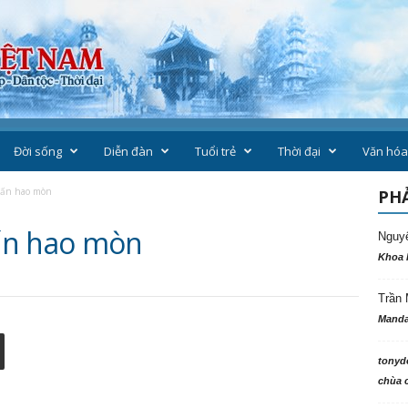
Đời sống
Diễn đàn
Tuổi trẻ
Thời đại
Văn hóa
hấn hao mòn
PHẢ
ấn hao mòn
Nguy
Khoa 
Trần 
Manda
tonyd
chùa c