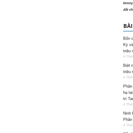
kenny
đất ch
BÀI
Bốn c
Kỳ và
triệu
6 Thá
Biệt 
triệu
6 Thá
Phân 
hạ tạ
trì T
6 Thá
Ninh 
Phân 
6 Thá