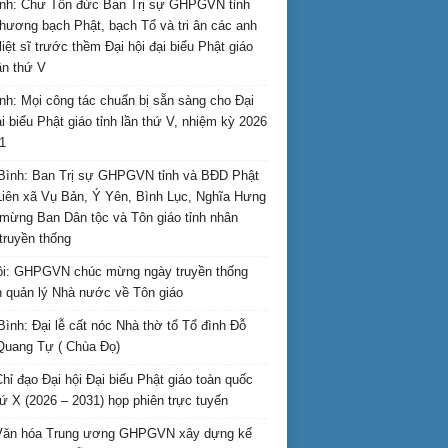
nh: Chư Tôn đức Ban Trị sự GHPGVN tỉnh
hương bạch Phật, bạch Tổ và tri ân các anh
liệt sĩ trước thềm Đại hội đại biểu Phật giáo
lần thứ V
nh: Mọi công tác chuẩn bị sẵn sàng cho Đại
ại biểu Phật giáo tỉnh lần thứ V, nhiệm kỳ 2026
1
Bình: Ban Trị sự GHPGVN tỉnh và BĐD Phật
Liên xã Vụ Bản, Ý Yên, Bình Lục, Nghĩa Hưng
mừng Ban Dân tộc và Tôn giáo tỉnh nhân
truyền thống
i: GHPGVN chúc mừng ngày truyền thống
 quản lý Nhà nước về Tôn giáo
Bình: Đại lễ cất nóc Nhà thờ tổ Tổ đình Đỗ
Quang Tự ( Chùa Đọ)
hỉ đạo Đại hội Đại biểu Phật giáo toàn quốc
hứ X (2026 – 2031) họp phiên trực tuyến
Văn hóa Trung ương GHPGVN xây dựng kế