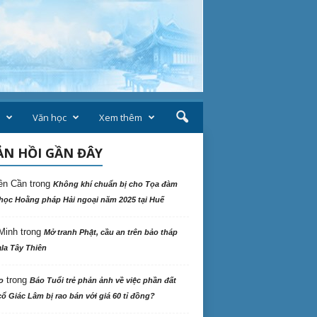
Văn học
Xem thêm
N HỒI GẦN ĐÂY
ên Cần
trong
Không khí chuẩn bị cho Tọa đàm
học Hoằng pháp Hải ngoại năm 2025 tại Huế
Minh
trong
Mở tranh Phật, cầu an trên bảo tháp
la Tây Thiên
trong
o
Báo Tuổi trẻ phản ảnh về việc phần đất
ổ Giác Lâm bị rao bán với giá 60 tỉ đồng?