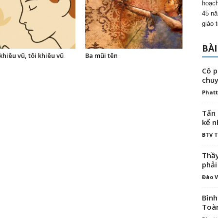
hoạch
45 nă
giáo 
BÀI
 khiêu vũ, tôi khiêu vũ
Ba mũi tên
Cô p
chuy
Phatt
Tấn 
kế n
BTV 
Thầy
phải
Đào V
Bình
Toà