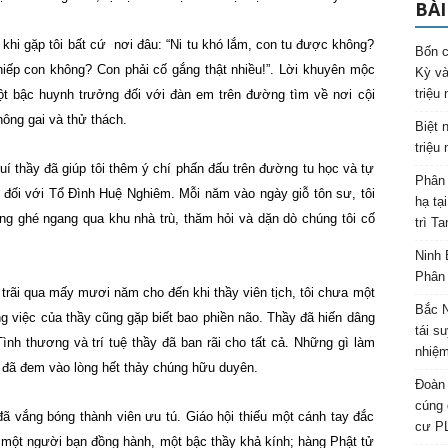
BÀI
ầy khi gặp tôi bất cứ nơi đâu: “Ni tu khó lắm, con tu được không?
Bốn c
iếp con không? Con phải cố gắng thật nhiều!”. Lời khuyên mộc
Kỳ và
triệu
t bậc huynh trưởng đối với đàn em trên đường tìm về nơi cội
ông gai và thử thách.
Biệt 
triệu
uí thầy đã giúp tôi thêm ý chí phấn đấu trên đường tu học và tự
Phân 
 đối với Tổ Ðình Huệ Nghiêm. Mỗi năm vào ngày giỗ tôn sư, tôi
hạ tạ
g ghé ngang qua khu nhà trù, thăm hỏi và dặn dò chúng tôi cố
trì T
Ninh 
Phân 
, trãi qua mấy mươi năm cho đến khi thầy viên tịch, tôi chưa một
Bắc N
ng việc của thầy cũng gặp biết bao phiền não. Thầy đã hiến dâng
tái s
nh thương và trí tuệ thầy đã ban rãi cho tất cả. Những gì làm
nhiệm
 đã đem vào lòng hết thảy chúng hữu duyên.
Đoàn 
cúng 
đã vắng bóng thành viên ưu tú. Giáo hội thiếu một cánh tay đắc
cư P
 một người bạn đồng hành, một bậc thầy khả kính; hàng Phật tử