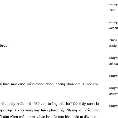
kenny
Tiên
kenny
đất ch
Thích
 được.
Khóa 
tonyd
có ngh
tonyd
thể hiện một cuộc sống thong dong, phóng khoáng của một con
tonyd
chương
 não, thầy nhắc nhở: “Bộ con tưởng thật hả? Cứ thấy cảnh là
tonyd
 gỡ giúp ra khỏi vòng vây triền phược ấy. Những lời nhắc nhở
i tâm vững chãi, tự tại và an lạc của một bậc chân tu đầy bi trí.