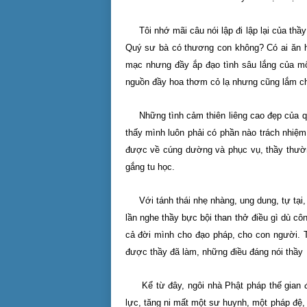
Tôi nhớ mãi câu nói lập đi lập lại của th
Quý sư bà có thương con không? Có ai ăn h
mạc nhưng đầy ắp đạo tình sâu lắng của mộ
nguồn đầy hoa thơm cỏ lạ nhưng cũng lắm ch
Những tình cảm thiên liêng cao đẹp của q
thấy mình luôn phải có phần nào trách nhiệm
được về cúng dường và phục vụ, thầy thườn
gắng tu học.
Với tánh thái nhẹ nhàng, ung dung, tự tại
lần nghe thầy bực bội than thở điều gì dù cô
cả đời mình cho đạo pháp, cho con người. Tì
được thầy đã làm, những điều đáng nói thầy
Kể từ đây, ngôi nhà Phật pháp thế gian 
lực, tăng ni mất một sư huynh, một pháp đệ,