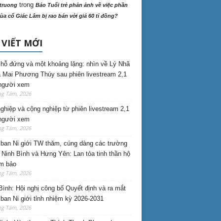
trong
truong
Báo Tuổi trẻ phản ảnh về việc phần
ùa cổ Giác Lâm bị rao bán với giá 60 tỉ đồng?
 VIẾT MỚI
hỗ đứng và một khoảng lặng: nhìn về Lý Nhã
 Mai Phương Thúy sau phiên livestream 2,1
 người xem
ng Tám, 2026
nghiệp và cộng nghiệp từ phiên livestream 2,1
 người xem
ng Tám, 2026
ban Ni giới TW thăm, cúng dàng các trường
i Ninh Bình và Hưng Yên: Lan tỏa tinh thần hộ
am bảo
ng Tám, 2026
Bình: Hội nghị công bố Quyết định và ra mắt
ban Ni giới tỉnh nhiệm kỳ 2026-2031
ng Tám, 2026