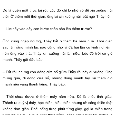
Đó là quên mất thực tại rồi. Lúc đó chỉ lo nhớ vô để xin xuống núi
thôi. Ở thêm một thời gian, ông lại xin xuống núi, bất ngờ Thầy hỏi:
– Lúc nãy vào đây con bước chân nào lên thềm trước?
Ông cũng ngập ngừng, Thầy bắt ở thêm ba năm nữa. Thời gian
sau, tin rằng mình lúc nào cũng nhớ vì đã hai lần có kinh nghiệm,
nên ông vào thất Thầy xin xuống núi lần nữa. Lúc đó trời có gió
mạnh. Thầy gật đầu bảo:
– Tốt rồi, nhưng con đóng cửa sổ giùm Thầy rồi hãy đi xuống. Ông
mừng quá, đi đóng cửa sổ, nhưng đóng mạnh tay, lại thêm gió
mạnh nên vang thành tiếng. Thầy bảo:
– Thôi chưa được, ở thêm mấy năm nữa. Đó là thiếu tỉnh giác.
Thành ra quý vị thấy, học thiền, hiểu thiền nhưng tới sống thiền thật
không đơn giản. Phải sống từng phút từng giây, gọi là thiền trong
từng phút giây. Tức là phải thực sống, sống ngay thực tại, nghĩa là