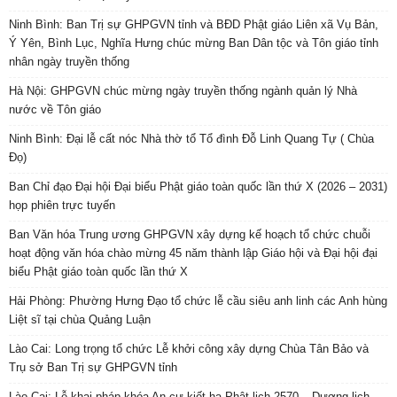
Ninh Bình: Ban Trị sự GHPGVN tỉnh và BĐD Phật giáo Liên xã Vụ Bản,
Ý Yên, Bình Lục, Nghĩa Hưng chúc mừng Ban Dân tộc và Tôn giáo tỉnh
nhân ngày truyền thống
Hà Nội: GHPGVN chúc mừng ngày truyền thống ngành quản lý Nhà
nước về Tôn giáo
Ninh Bình: Đại lễ cất nóc Nhà thờ tổ Tổ đình Đỗ Linh Quang Tự ( Chùa
Đọ)
Ban Chỉ đạo Đại hội Đại biểu Phật giáo toàn quốc lần thứ X (2026 – 2031)
họp phiên trực tuyến
Ban Văn hóa Trung ương GHPGVN xây dựng kế hoạch tổ chức chuỗi
hoạt động văn hóa chào mừng 45 năm thành lập Giáo hội và Đại hội đại
biểu Phật giáo toàn quốc lần thứ X
Hải Phòng: Phường Hưng Đạo tổ chức lễ cầu siêu anh linh các Anh hùng
Liệt sĩ tại chùa Quảng Luận
Lào Cai: Long trọng tổ chức Lễ khởi công xây dựng Chùa Tân Bảo và
Trụ sở Ban Trị sự GHPGVN tỉnh
Lào Cai: Lễ khai pháp khóa An cư kiết hạ Phật lịch 2570 – Dương lịch