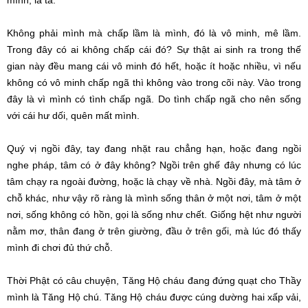
Không phải mình mà chấp lầm là mình, đó là vô minh, mê lầm.
Trong đây có ai không chấp cái đó? Sự thật ai sinh ra trong thế
gian này đều mang cái vô minh đó hết, hoặc ít hoặc nhiều, vì nếu
không có vô minh chấp ngã thì không vào trong cõi này. Vào trong
đây là vì mình có tình chấp ngã. Do tình chấp ngã cho nên sống
với cái hư dối, quên mất mình.
Quý vị ngồi đây, tay đang nhặt rau chẳng hạn, hoặc đang ngồi
nghe pháp, tâm có ở đây không? Ngồi trên ghế đây nhưng có lúc
tâm chạy ra ngoài đường, hoặc là chạy về nhà. Ngồi đây, mà tâm ở
chỗ khác, như vậy rõ ràng là mình sống thân ở một nơi, tâm ở một
nơi, sống không có hồn, gọi là sống như chết. Giống hệt như người
nằm mơ, thân đang ở trên giường, đầu ở trên gối, mà lúc đó thấy
mình đi chơi đủ thứ chỗ.
Thời Phật có câu chuyện, Tăng Hộ cháu đang đứng quạt cho Thầy
mình là Tăng Hộ chú. Tăng Hộ cháu được cúng dường hai xấp vải,