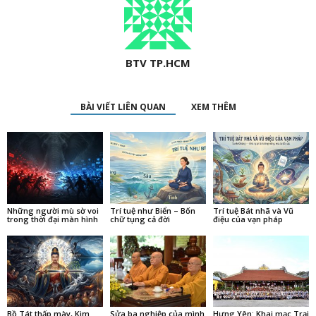
BTV TP.HCM
BÀI VIẾT LIÊN QUAN
XEM THÊM
Những người mù sờ voi
Trí tuệ như Biển – Bốn
Trí tuệ Bát nhã và Vũ
trong thời đại màn hình
chữ tụng cả đời
điệu của vạn pháp
Bồ Tát thấp mày, Kim
Sửa ba nghiệp của mình
Hưng Yên: Khai mạc Trại