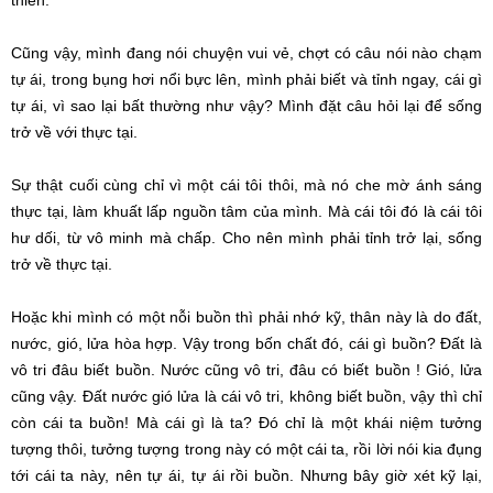
Cũng vậy, mình đang nói chuyện vui vẻ, chợt có câu nói nào chạm
tự ái, trong bụng hơi nổi bực lên, mình phải biết và tỉnh ngay, cái gì
tự ái, vì sao lại bất thường như vậy? Mình đặt câu hỏi lại để sống
trở về với thực tại.
Sự thật cuối cùng chỉ vì một cái tôi thôi, mà nó che mờ ánh sáng
thực tại, làm khuất lấp nguồn tâm của mình. Mà cái tôi đó là cái tôi
hư dối, từ vô minh mà chấp. Cho nên mình phải tỉnh trở lại, sống
trở về thực tại.
Hoặc khi mình có một nỗi buồn thì phải nhớ kỹ, thân này là do đất,
nước, gió, lửa hòa hợp. Vậy trong bốn chất đó, cái gì buồn? Đất là
vô tri đâu biết buồn. Nước cũng vô tri, đâu có biết buồn ! Gió, lửa
cũng vậy. Đất nước gió lửa là cái vô tri, không biết buồn, vậy thì chỉ
còn cái ta buồn! Mà cái gì là ta? Đó chỉ là một khái niệm tưởng
tượng thôi, tưởng tượng trong này có một cái ta, rồi lời nói kia đụng
tới cái ta này, nên tự ái, tự ái rồi buồn. Nhưng bây giờ xét kỹ lại,