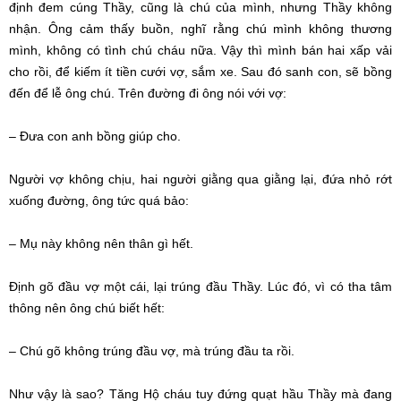
định đem cúng Thầy, cũng là chú của mình, nhưng Thầy không
nhận. Ông cảm thấy buồn, nghĩ rằng chú mình không thương
mình, không có tình chú cháu nữa. Vậy thì mình bán hai xấp vải
cho rồi, để kiếm ít tiền cưới vợ, sắm xe. Sau đó sanh con, sẽ bồng
đến để lễ ông chú. Trên đường đi ông nói với vợ:
– Đưa con anh bồng giúp cho.
Người vợ không chịu, hai người giằng qua giằng lại, đứa nhỏ rớt
xuống đường, ông tức quá bảo:
– Mụ này không nên thân gì hết.
Định gõ đầu vợ một cái, lại trúng đầu Thầy. Lúc đó, vì có tha tâm
thông nên ông chú biết hết:
– Chú gõ không trúng đầu vợ, mà trúng đầu ta rồi.
Như vậy là sao? Tăng Hộ cháu tuy đứng quạt hầu Thầy mà đang