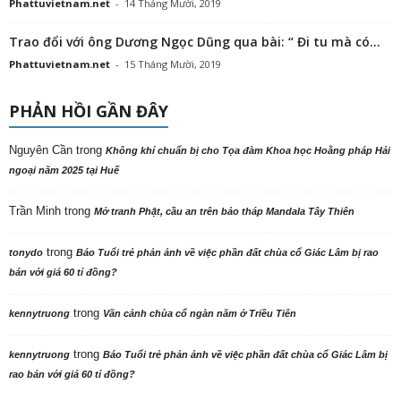
Phattuvietnam.net
-
14 Tháng Mười, 2019
Trao đổi với ông Dương Ngọc Dũng qua bài: “ Đi tu mà có...
Phattuvietnam.net
-
15 Tháng Mười, 2019
PHẢN HỒI GẦN ĐÂY
Nguyên Cần
trong
Không khí chuẩn bị cho Tọa đàm Khoa học Hoằng pháp Hải
ngoại năm 2025 tại Huế
Trần Minh
trong
Mở tranh Phật, cầu an trên bảo tháp Mandala Tây Thiên
trong
tonydo
Báo Tuổi trẻ phản ảnh về việc phần đất chùa cổ Giác Lâm bị rao
bán với giá 60 tỉ đồng?
trong
kennytruong
Vãn cảnh chùa cổ ngàn năm ở Triều Tiên
trong
kennytruong
Báo Tuổi trẻ phản ảnh về việc phần đất chùa cổ Giác Lâm bị
rao bán với giá 60 tỉ đồng?