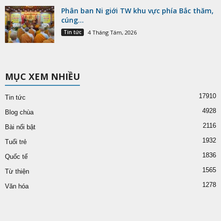
Phân ban Ni giới TW khu vực phía Bắc thăm,
cúng...
Tin tức
4 Tháng Tám, 2026
MỤC XEM NHIỀU
17910
Tin tức
4928
Blog chùa
2116
Bài nổi bật
1932
Tuổi trẻ
1836
Quốc tế
1565
Từ thiện
1278
Văn hóa