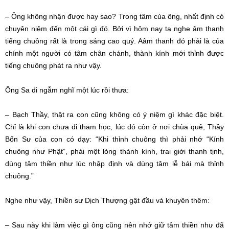
– Ông không nhận được hay sao? Trong tâm của ông, nhất định có
chuyên niệm đến một cái gì đó. Bởi vì hôm nay ta nghe âm thanh
tiếng chuông rất là trong sáng cao quý. Aâm thanh đó phải là của
chính một người có tâm chân chánh, thành kính mới thỉnh được
tiếng chuông phát ra như vậy.
Ông Sa di ngẫm nghĩ một lúc rồi thưa:
– Bạch Thầy, thật ra con cũng không có ý niệm gì khác đặc biệt.
Chỉ là khi con chưa đi tham học, lúc đó còn ở nơi chùa quê, Thầy
Bổn Sư của con có dạy: “Khi thỉnh chuông thì phải nhớ “Kính
chuông như Phật”, phải một lòng thành kính, trai giới thanh tịnh,
dùng tâm thiền như lúc nhập định và dùng tâm lễ bái mà thỉnh
chuông.”
Nghe như vậy, Thiền sư Dịch Thượng gật đầu và khuyên thêm:
– Sau này khi làm việc gì ông cũng nên nhớ giữ tâm thiền như đã