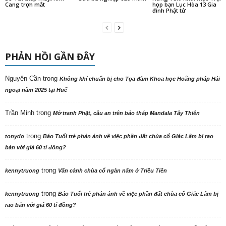
Cang trợn mắt
họp bạn Lục Hòa 13 Gia
đình Phật tử
PHẢN HỒI GẦN ĐÂY
Nguyên Cần
trong
Không khí chuẩn bị cho Tọa đàm Khoa học Hoằng pháp Hải
ngoại năm 2025 tại Huế
Trần Minh
trong
Mở tranh Phật, cầu an trên bảo tháp Mandala Tây Thiên
trong
tonydo
Báo Tuổi trẻ phản ảnh về việc phần đất chùa cổ Giác Lâm bị rao
bán với giá 60 tỉ đồng?
trong
kennytruong
Vãn cảnh chùa cổ ngàn năm ở Triều Tiên
trong
kennytruong
Báo Tuổi trẻ phản ảnh về việc phần đất chùa cổ Giác Lâm bị
rao bán với giá 60 tỉ đồng?