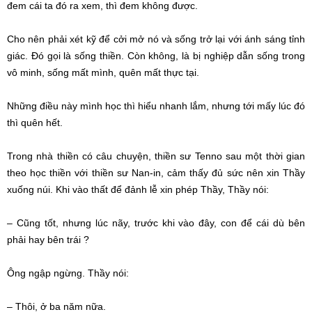
đem cái ta đó ra xem, thì đem không được.
Cho nên phải xét kỹ để cởi mở nó và sống trở lại với ánh sáng tỉnh
giác. Đó gọi là sống thiền. Còn không, là bị nghiệp dẫn sống trong
vô minh, sống mất mình, quên mất thực tại.
Những điều này mình học thì hiểu nhanh lắm, nhưng tới mấy lúc đó
thì quên hết.
Trong nhà thiền có câu chuyện, thiền sư Tenno sau một thời gian
theo học thiền với thiền sư Nan-in, cảm thấy đủ sức nên xin Thầy
xuống núi. Khi vào thất để đảnh lễ xin phép Thầy, Thầy nói:
– Cũng tốt, nhưng lúc nãy, trước khi vào đây, con để cái dù bên
phải hay bên trái ?
Ông ngập ngừng. Thầy nói:
– Thôi, ở ba năm nữa.