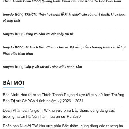
trong
Thích Thanh Châu
Quảng Ninh. Chùa Tiêu Dao Khóa Tu Học Cuối Năm
trong
tonydo
TP.HCM: “Văn hoá nghi lễ Phật giáo” cần có nghệ thuật, khoa học
và hợp thời
trong
tonydo
Đừng vô cảm với các thầy trụ trì
trong
tonydo
HT.Thích Bửu Chánh chia sẻ: Kỹ năng dẫn chương trình các lễ hội
Phật giáo Nam tông
trong
tonydo
Góp ý với Sư cô Thích Nữ Thanh Tâm
BÀI MỚI
Bắc Ninh: Hòa thượng Thích Thanh Phụng được tái suy cử làm Trưởng
Ban Trị sự GHPGVN tỉnh nhiệm kỳ 2026 – 2031
Đoàn Phân ban Ni giới TW khu vực phía Bắc thăm, cúng dàng các
trường hạ tại Hà Nội nhân mùa an cư PL.2570
Phân ban Ni giới TW khu vực phía Bắc thăm, cúng dàng các trường hạ