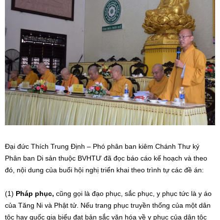
Đại đức Thích Trung Định – Phó phân ban kiêm Chánh Thư ký
Phân ban Di sản thuộc BVHTƯ đã đọc báo cáo kế hoạch và theo
đó, nội dung của buổi hội nghị triển khai theo trình tự các đề án:
(1)
Pháp phục,
cũng gọi là đạo phục, sắc phục, y phục tức là y áo
của Tăng Ni và Phật tử. Nếu trang phục truyền thống của một dân
tộc hay quốc gia biểu đạt bản sắc văn hóa về y phục của dân tộc