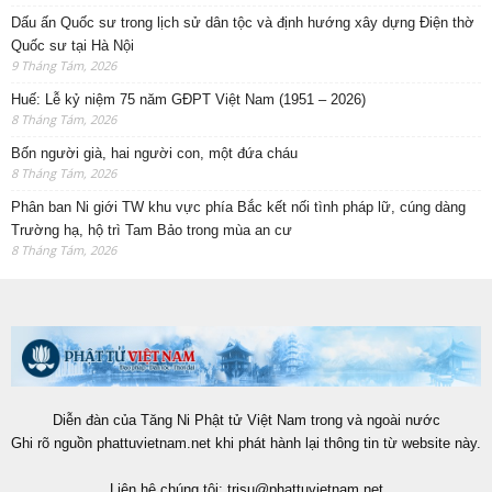
Dấu ấn Quốc sư trong lịch sử dân tộc và định hướng xây dựng Điện thờ
Quốc sư tại Hà Nội
9 Tháng Tám, 2026
Huế: Lễ kỷ niệm 75 năm GĐPT Việt Nam (1951 – 2026)
8 Tháng Tám, 2026
Bốn người già, hai người con, một đứa cháu
8 Tháng Tám, 2026
Phân ban Ni giới TW khu vực phía Bắc kết nối tình pháp lữ, cúng dàng
Trường hạ, hộ trì Tam Bảo trong mùa an cư
8 Tháng Tám, 2026
Diễn đàn của Tăng Ni Phật tử Việt Nam trong và ngoài nước
Ghi rõ nguồn phattuvietnam.net khi phát hành lại thông tin từ website này.
Liên hệ chúng tôi:
trisu@phattuvietnam.net