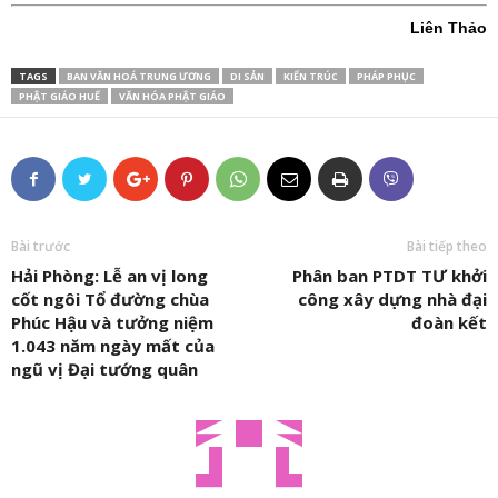
Liên Thảo
TAGS
BAN VĂN HOÁ TRUNG ƯƠNG
DI SẢN
KIẾN TRÚC
PHÁP PHỤC
PHẬT GIÁO HUẾ
VĂN HÓA PHẬT GIÁO
Bài trước
Bài tiếp theo
Hải Phòng: Lễ an vị long
Phân ban PTDT TƯ khởi
cốt ngôi Tổ đường chùa
công xây dựng nhà đại
Phúc Hậu và tưởng niệm
đoàn kết
1.043 năm ngày mất của
ngũ vị Đại tướng quân