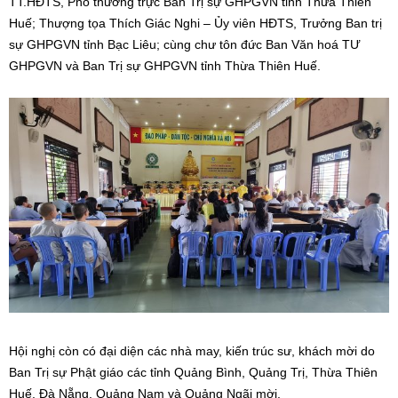
TT.HĐTS, Phó thường trực Ban Trị sự GHPGVN tỉnh Thừa Thiên
Huế; Thượng tọa Thích Giác Nghi – Ủy viên HĐTS, Trưởng Ban trị
sự GHPGVN tỉnh Bạc Liêu; cùng chư tôn đức Ban Văn hoá TƯ
GHPGVN và Ban Trị sự GHPGVN tỉnh Thừa Thiên Huế.
Hội nghị còn có đại diện các nhà may, kiến trúc sư, khách mời do
Ban Trị sự Phật giáo các tỉnh Quảng Bình, Quảng Trị, Thừa Thiên
Huế, Đà Nẵng, Quảng Nam và Quảng Ngãi mời.