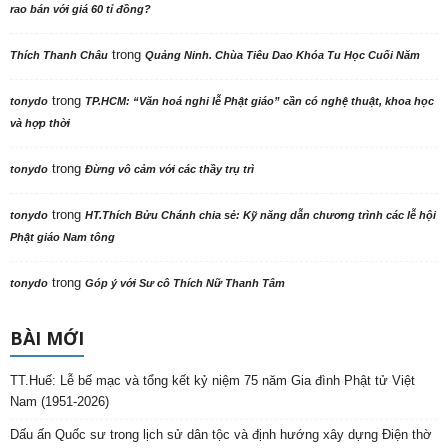
rao bán với giá 60 tỉ đồng?
trong
Thích Thanh Châu
Quảng Ninh. Chùa Tiêu Dao Khóa Tu Học Cuối Năm
trong
tonydo
TP.HCM: “Văn hoá nghi lễ Phật giáo” cần có nghệ thuật, khoa học
và hợp thời
trong
tonydo
Đừng vô cảm với các thầy trụ trì
trong
tonydo
HT.Thích Bửu Chánh chia sẻ: Kỹ năng dẫn chương trình các lễ hội
Phật giáo Nam tông
trong
tonydo
Góp ý với Sư cô Thích Nữ Thanh Tâm
BÀI MỚI
TT.Huế: Lễ bế mạc và tổng kết kỷ niệm 75 năm Gia đình Phật tử Việt
Nam (1951-2026)
Dấu ấn Quốc sư trong lịch sử dân tộc và định hướng xây dựng Điện thờ