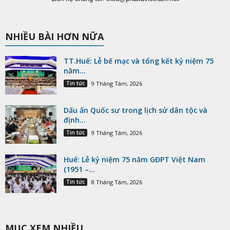
NHIỀU BÀI HƠN NỮA
TT.Huế: Lễ bế mạc và tổng kết kỷ niệm 75
năm...
Tin tức
9 Tháng Tám, 2026
Dấu ấn Quốc sư trong lịch sử dân tộc và
định...
Tin tức
9 Tháng Tám, 2026
Huế: Lễ kỷ niệm 75 năm GĐPT Việt Nam
(1951 –...
Tin tức
8 Tháng Tám, 2026
MỤC XEM NHIỀU