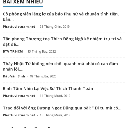
BÀI XEM NHIỀU
Cô phóng viên lẳng lơ của báo Phụ nữ và chuyện tình tiền,
bản...
Phattuvietnam.net
-
26 Tháng Chín, 2019
Tấn phong Thượng toạ Thích Đồng Ngộ kế nhiệm trụ trì và
đặt đá...
BTV TP.HCM
-
13 Tháng Bảy, 2022
Thầy Nhật Từ không nên chối quanh mà phải có can đảm
nhận lỗi,...
Đào Văn Bình
-
18 Tháng Ba, 2020
Bình Tâm Nhìn Lại Việc Sư Thích Thanh Toàn
Phattuvietnam.net
-
14 Tháng Mười, 2019
Trao đổi với ông Dương Ngọc Dũng qua bài: “ Đi tu mà có...
Phattuvietnam.net
-
15 Tháng Mười, 2019