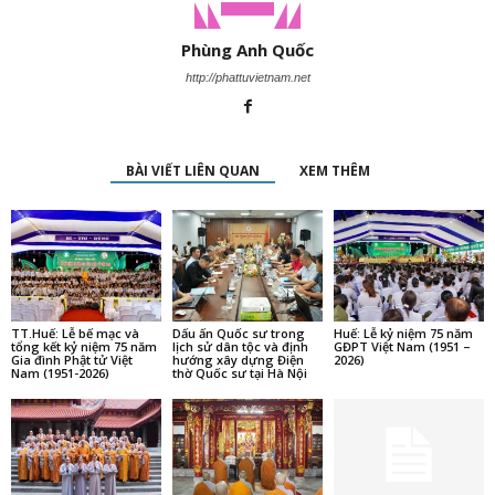
Phùng Anh Quốc
http://phattuvietnam.net
BÀI VIẾT LIÊN QUAN
XEM THÊM
TT.Huế: Lễ bế mạc và
Dấu ấn Quốc sư trong
Huế: Lễ kỷ niệm 75 năm
tổng kết kỷ niệm 75 năm
lịch sử dân tộc và định
GĐPT Việt Nam (1951 –
Gia đình Phật tử Việt
hướng xây dựng Điện
2026)
Nam (1951-2026)
thờ Quốc sư tại Hà Nội