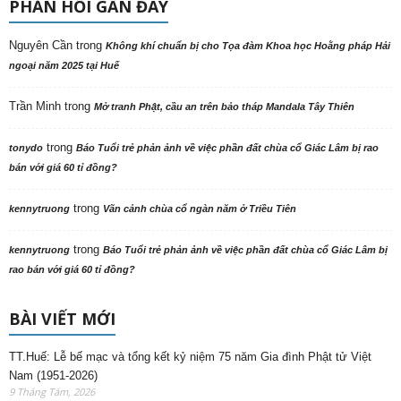
PHẢN HỒI GẦN ĐÂY
Nguyên Cần
trong
Không khí chuẩn bị cho Tọa đàm Khoa học Hoằng pháp Hải
ngoại năm 2025 tại Huế
Trần Minh
trong
Mở tranh Phật, cầu an trên bảo tháp Mandala Tây Thiên
trong
tonydo
Báo Tuổi trẻ phản ảnh về việc phần đất chùa cổ Giác Lâm bị rao
bán với giá 60 tỉ đồng?
trong
kennytruong
Vãn cảnh chùa cổ ngàn năm ở Triều Tiên
trong
kennytruong
Báo Tuổi trẻ phản ảnh về việc phần đất chùa cổ Giác Lâm bị
rao bán với giá 60 tỉ đồng?
BÀI VIẾT MỚI
TT.Huế: Lễ bế mạc và tổng kết kỷ niệm 75 năm Gia đình Phật tử Việt
Nam (1951-2026)
9 Tháng Tám, 2026