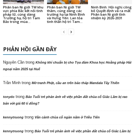
Phân ban Ni giới TW khu
Phân ban Ni giới TW
Ninh Bình: Hội nghị công
vực phía Bắc kết nối tình
thăm, cúng dàng các
bố Quyết định và ra mắt
pháp lữ, cúng dàng
trường hạ tại Ninh Bình
Phân ban Ni giới tỉnh
Trường hạ, hộ trì Tam
và Hưng Yên: Lan tỏa
nhiệm kỳ 2026-2031
Bảo trong mùa...
tinh thần hộ trì Tam...
PHẢN HỒI GẦN ĐÂY
Nguyên Cần
trong
Không khí chuẩn bị cho Tọa đàm Khoa học Hoằng pháp Hải
ngoại năm 2025 tại Huế
Trần Minh
trong
Mở tranh Phật, cầu an trên bảo tháp Mandala Tây Thiên
trong
tonydo
Báo Tuổi trẻ phản ảnh về việc phần đất chùa cổ Giác Lâm bị rao
bán với giá 60 tỉ đồng?
trong
kennytruong
Vãn cảnh chùa cổ ngàn năm ở Triều Tiên
trong
kennytruong
Báo Tuổi trẻ phản ảnh về việc phần đất chùa cổ Giác Lâm bị