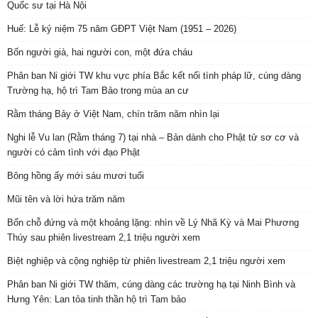
Quốc sư tại Hà Nội
Huế: Lễ kỷ niệm 75 năm GĐPT Việt Nam (1951 – 2026)
Bốn người già, hai người con, một đứa cháu
Phân ban Ni giới TW khu vực phía Bắc kết nối tình pháp lữ, cúng dàng
Trường hạ, hộ trì Tam Bảo trong mùa an cư
Rằm tháng Bảy ở Việt Nam, chín trăm năm nhìn lại
Nghi lễ Vu lan (Rằm tháng 7) tại nhà – Bản dành cho Phật tử sơ cơ và
người có cảm tình với đạo Phật
Bông hồng ấy mới sáu mươi tuổi
Mũi tên và lời hứa trăm năm
Bốn chỗ đứng và một khoảng lặng: nhìn về Lý Nhã Kỳ và Mai Phương
Thúy sau phiên livestream 2,1 triệu người xem
Biệt nghiệp và cộng nghiệp từ phiên livestream 2,1 triệu người xem
Phân ban Ni giới TW thăm, cúng dàng các trường hạ tại Ninh Bình và
Hưng Yên: Lan tỏa tinh thần hộ trì Tam bảo