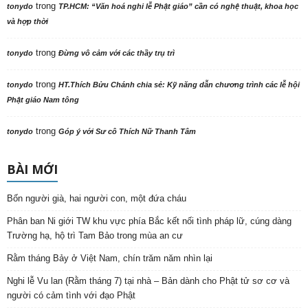
trong
tonydo
TP.HCM: “Văn hoá nghi lễ Phật giáo” cần có nghệ thuật, khoa học
và hợp thời
trong
tonydo
Đừng vô cảm với các thầy trụ trì
trong
tonydo
HT.Thích Bửu Chánh chia sẻ: Kỹ năng dẫn chương trình các lễ hội
Phật giáo Nam tông
trong
tonydo
Góp ý với Sư cô Thích Nữ Thanh Tâm
BÀI MỚI
Bốn người già, hai người con, một đứa cháu
Phân ban Ni giới TW khu vực phía Bắc kết nối tình pháp lữ, cúng dàng
Trường hạ, hộ trì Tam Bảo trong mùa an cư
Rằm tháng Bảy ở Việt Nam, chín trăm năm nhìn lại
Nghi lễ Vu lan (Rằm tháng 7) tại nhà – Bản dành cho Phật tử sơ cơ và
người có cảm tình với đạo Phật