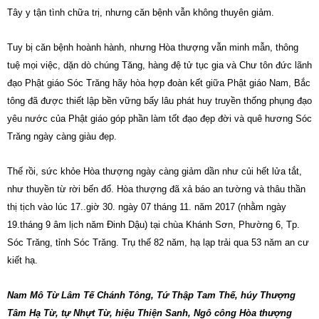
Tây y tận tình chữa trị, nhưng căn bệnh vẫn không thuyên giảm.
Tuy bị căn bệnh hoành hành, nhưng Hòa thượng vẫn minh mẫn, thông
tuệ mọi việc, dặn dò chúng Tăng, hàng đệ tử tục gia và Chư tôn đức lãnh
đạo Phật giáo Sóc Trăng hãy hòa hợp đoàn kết giữa Phật giáo Nam, Bắc
tông đã được thiết lập bền vững bấy lâu phát huy truyền thống phụng đạo
yêu nước của Phật giáo góp phần làm tốt đạo đẹp đời và quê hương Sóc
Trăng ngày càng giàu đẹp.
Thế rồi, sức khỏe Hòa thượng ngày càng giảm dần như củi hết lửa tắt,
như thuyền từ rời bến đổ. Hòa thượng đã xả báo an tường và thâu thần
thị tịch vào lúc 17..giờ 30. ngày 07 tháng 11. năm 2017 (nhằm ngày
19.tháng 9 âm lịch năm Đinh Dậu) tại chùa Khánh Sơn, Phường 6, Tp.
Sóc Trăng, tỉnh Sóc Trăng. Trụ thế 82 năm, hạ lạp trải qua 53 năm an cư
kiết hạ.
Nam Mô Từ Lâm Tế Chánh Tông, Tứ Thập Tam Thế, húy Thượng
Tâm Hạ Từ, tự Nhựt Từ, hiệu Thiện Sanh, Ngô công Hòa thượng