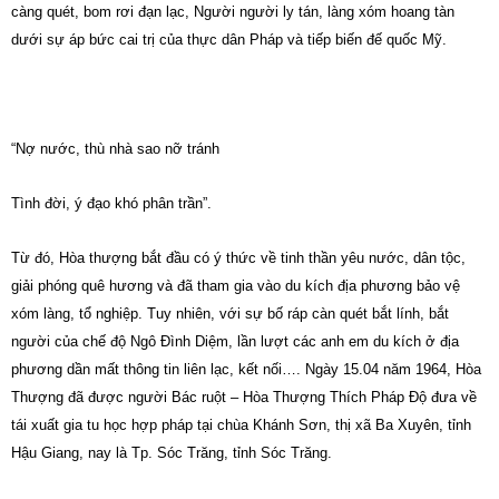
càng quét, bom rơi đạn lạc, Người người ly tán, làng xóm hoang tàn
dưới sự áp bức cai trị của thực dân Pháp và tiếp biến đế quốc Mỹ.
“Nợ nước, thù nhà sao nỡ tránh
Tình đời, ý đạo khó phân trần”.
Từ đó, Hòa thượng bắt đầu có ý thức về tinh thần yêu nước, dân tộc,
giải phóng quê hương và đã tham gia vào du kích địa phương bảo vệ
xóm làng, tổ nghiệp. Tuy nhiên, với sự bố ráp càn quét bắt lính, bắt
người của chế độ Ngô Đình Diệm, lần lượt các anh em du kích ở địa
phương dần mất thông tin liên lạc, kết nối…. Ngày 15.04 năm 1964, Hòa
Thượng đã được người Bác ruột – Hòa Thượng Thích Pháp Độ đưa về
tái xuất gia tu học hợp pháp tại chùa Khánh Sơn, thị xã Ba Xuyên, tỉnh
Hậu Giang, nay là Tp. Sóc Trăng, tỉnh Sóc Trăng.