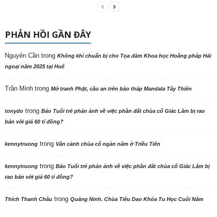
PHẢN HỒI GẦN ĐÂY
Nguyên Cần
trong
Không khí chuẩn bị cho Tọa đàm Khoa học Hoằng pháp Hải
ngoại năm 2025 tại Huế
Trần Minh
trong
Mở tranh Phật, cầu an trên bảo tháp Mandala Tây Thiên
trong
tonydo
Báo Tuổi trẻ phản ảnh về việc phần đất chùa cổ Giác Lâm bị rao
bán với giá 60 tỉ đồng?
trong
kennytruong
Vãn cảnh chùa cổ ngàn năm ở Triều Tiên
trong
kennytruong
Báo Tuổi trẻ phản ảnh về việc phần đất chùa cổ Giác Lâm bị
rao bán với giá 60 tỉ đồng?
trong
Thích Thanh Châu
Quảng Ninh. Chùa Tiêu Dao Khóa Tu Học Cuối Năm