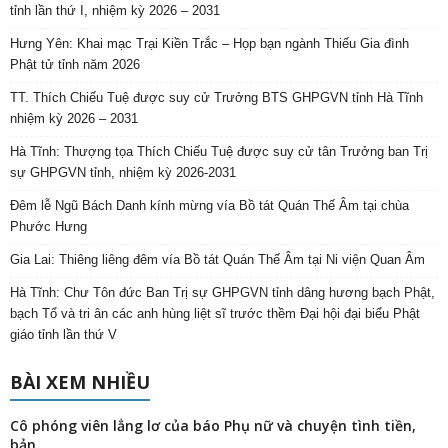
tỉnh lần thứ I, nhiệm kỳ 2026 – 2031
Hưng Yên: Khai mạc Trại Kiền Trắc – Họp bạn ngành Thiếu Gia đình
Phật tử tỉnh năm 2026
TT. Thích Chiếu Tuệ được suy cử Trưởng BTS GHPGVN tỉnh Hà Tĩnh
nhiệm kỳ 2026 – 2031
Hà Tĩnh: Thượng tọa Thích Chiếu Tuệ được suy cử tân Trưởng ban Trị
sự GHPGVN tỉnh, nhiệm kỳ 2026-2031
Đêm lễ Ngũ Bách Danh kính mừng vía Bồ tát Quán Thế Âm tại chùa
Phước Hưng
Gia Lai: Thiêng liêng đêm vía Bồ tát Quán Thế Âm tại Ni viện Quan Âm
Hà Tĩnh: Chư Tôn đức Ban Trị sự GHPGVN tỉnh dâng hương bạch Phật,
bạch Tổ và tri ân các anh hùng liệt sĩ trước thềm Đại hội đại biểu Phật
giáo tỉnh lần thứ V
BÀI XEM NHIỀU
Cô phóng viên lẳng lơ của báo Phụ nữ và chuyện tình tiền,
bản...