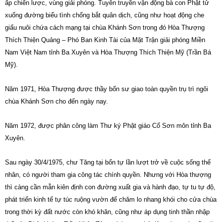
ấp chiến lược, vùng giải phóng. Tuyên truyền vận động bà con Phật tử
xuống đường biểu tình chống bắt quân dịch, cũng như hoạt động che
giấu nuôi chứa cách mạng tại chùa Khánh Sơn trong đó Hòa Thượng
Thích Thiện Quảng – Phó Ban Kinh Tài của Mặt Trận giải phóng Miền
Nam Việt Nam tỉnh Ba Xuyên và Hòa Thượng Thích Thiện Mỹ (Trần Bá
Mỹ).
Năm 1971, Hòa Thượng được thầy bổn sư giao toàn quyền trụ trì ngôi
chùa Khánh Sơn cho đến ngày nay.
Năm 1972, được phân công làm Thư ký Phật giáo Cổ Sơn môn tỉnh Ba
Xuyên.
Sau ngày 30/4/1975, chư Tăng tại bổn tự lần lượt trở về cuộc sống thế
nhân, có người tham gia công tác chính quyền. Nhưng với Hòa thượng
thì càng cần mẫn kiên định con đường xuất gia và hành đạo, tự tu tự độ,
phát triển kinh tế tự túc ruộng vườn để chăm lo nhang khói cho cửa chùa
trong thời kỳ đất nước còn khó khăn, cũng như áp dụng tinh thần nhập