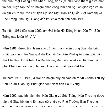
thế của Phật Hoàng Trần Nhân Tông, tích cực chủ động tham gia về mặt
xã hội được tập thể tín nhiệm phân công làm cán bộ Tôn giáo vận và sau
đó giữ chức vụ Phó chủ tịch Ủy Ban Mặt Trận Tổ Quốc Việt Nam thị xã
Sóc Trăng, tỉnh Hậu Giang đến khi chia tách tỉnh năm 1992.
Từ năm 1981 đến năm 1992 làm Đại biểu Hội Đồng Nhân Dân Tx. Sóc
Trăng các khóa IV, V, VI.
Năm 1981, được tín nhiệm suy cử làm thành viên trong đoàn đại biểu
Phật giáo tỉnh Hậu Giang đi dự Đại hội đại Biểu Phật giáo toàn quốc lần
thứ I tại thủ Đô Hà Nội. Tại Đại hội này đã thống nhất các tổ chức hệ
phái Phật giáo và thành lập nên Giáo hội Phật giáo Việt Nam.
Từ năm 1982 – 1992, được tín nhiệm suy cử vào chức vụ Chánh Thư ký
Ban Trị sự Giáo Hội Phật giáo Việt Nam tỉnh Hậu Giang.
Năm 1992, sau khi tách tỉnh Hậu Giang và Sóc Trăng. Hòa Thượng được
tập thể Giáo hội tín nhiệm suy cử chức vụ Phó Trưởng Ban Thường