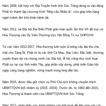
Năm 2009, kết hợp với Đài Truyền hình tỉnh Sóc Trăng đứng ra vận động
Phật tử thành lập chương trình “Nhịp cầu Nhân ái”, cứu giúp trên hàng
ngàn mãnh đời khó khăn bệnh tật.
Năm 2012, tại Đại hội Đại Biểu Phật giáo toàn quốc lần thứ VII đã suy cử
Hòa Thượng vào Ủy Viên Thường trực Hội Đồng Trị sự GHPGVN.
Từ các năm 2012-2017, Hòa thượng luôn luôn là bóng cây đại thụ che
mát cho Tăng Ni, Phật tử là các tỉnh Cà Mau, Bạc Liêu. Đặc biệt, thường
xuyên tham dự và chứng minh các Đại hội, lễ hội cũng như sinh hoạt
Phật sự tại các tỉnh miền Tây, góp phần xây dựng, phát triển Giáo hội
ngày càng trang nghiêm, vững mạnh trong lòng dân tộc.
Năm 2015, được bầu giữ chức vụ Phó Chủ tịch không chuyên trách
UBMTTQVN tỉnh nhiệm kỳ (2015 -2019). Trước đó, từ 1992 đến 2015,
Hòa Thượng là thành viên của UBMTTQVN tỉnh Sóc Trăng.
Năm 2017, nhận thấy sức khỏe không còn linh hoạt để đáp ứng với các