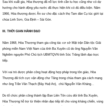
Sau khi xuất gia, Hòa thượng đã nỗ lực tinh cần tu học cũng như có dự
hướng cho hành động yêu nước đã thực hiện khi có đủ điều kiện. Năm
1966, Hòa thượng được Ân sư cho đặc cách thọ Tam đàn Cụ túc giới tại
chùa Linh Sơn, Gia Định – Sài Gòn.
III. THỜI GIAN HÀNH ĐẠO
Năm 1968, Hòa Thượng tham gia công tác cơ sở Mặt trận Dân tộc Giải
phóng miền Nam Việt Nam của tỉnh Ba Xuyên cũ do ông Nguyễn Văn
Nghiêm nguyên Phó Chủ tịch UBMTQVN tỉnh Sóc Trăng lãnh đạo trực
tiếp.
Với vai trò được phân công hoạt động hợp pháp trong tôn giáo, Hòa
Thượng đã tích cực vận động chư Tăng trong chùa tham gia cách mạng
như ông Trần Văn Thạch (Bảy Huệ An), chú Nguyễn Văn Kháng…
Do tổ chức phân công thành lập Ban Liên Tôn cứu đói tỉnh Ba Xuyên,
Hòa Thượng hỗ trợ từ thiện nhân đạo tiếp tế cho vùng kháng chiến, vùng