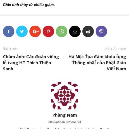
Giác linh thùy từ chiếu giám.
Bài trước
Bài tiếp theo
Chùm ảnh: Các đoàn viếng
Hà Nội: T̉ọa đàm khóa t̉ụng
lễ tang HT Thích Thiện
T̉hống nhất̉ của Phật̉ Giáo
Sanh
Việt̉ Nam
Phùng Nam
http://phattuvietnam.net