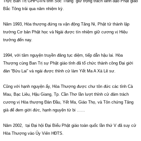
Trực Ban Trị GHPGVN tỉnh Sóc Trăng giữ trọng trách lãnh đạo Phật giáo
Bắc Tông trải qua năm nhiệm kỳ.
Năm 1993, Hòa thượng đứng ra vận động Tăng Ni, Phật tử thành lập
trường Cơ bản Phật học và Ngài được tín nhiệm giữ cương vị Hiệu
trưởng đến nay.
1994, với tâm nguyện truyền đăng tục diệm, tiếp dẫn hậu lai. Hòa
Thượng cùng Ban Trị sự Phật giáo tỉnh đã tổ chức thành công Đại giới
đàn “Bửu Lai” và ngài được thỉnh cử làm Yết Ma A Xà Lê sư.
Cũng với hạnh nguyện ấy, Hòa Thượng được chư tôn đức các tỉnh Cà
Mau, Bạc Liêu, Hậu Giang, Tp. Cần Thơ lần lượt thỉnh cử đảm trách
cương vị Hòa thượng Đàn Đầu, Yết Ma, Giáo Thọ, và Tôn chứng Tăng
già để đem giới đức, hạnh nguyện từ bi ……
Năm 2002, tại Đại hội Đại Biểu Phật giáo toàn quốc lần thứ V đã suy cử
Hòa Thượng vào Ủy Viên HĐTS.