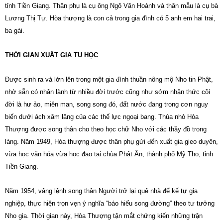
tỉnh Tiền Giang. Thân phụ là cụ ông Ngô Văn Hoành và thân mẫu là cụ bà
Lương Thị Tự. Hòa thượng là con cả trong gia đình có 5 anh em hai trai,
ba gái.
THỜI GIAN XUẤT GIA TU HỌC
Được sinh ra và lớn lên trong một gia đình thuần nông mộ Nho tin Phật,
nhờ sẵn có nhân lành từ nhiều đời trước cũng như sớm nhận thức cõi
đời là hư ảo, miên man, song song đó, đất nước đang trong cơn nguy
biến dưới ách xâm lăng của các thế lực ngoại bang. Thủa nhỏ Hòa
Thượng được song thân cho theo học chữ Nho với các thầy đồ trong
làng. Năm 1949, Hòa thượng được thân phụ gửi đến xuất gia gieo duyên,
vừa học văn hóa vừa học đạo tại chùa Phật Ân, thành phố Mỹ Tho, tỉnh
Tiền Giang.
Năm 1954, vâng lệnh song thân Người trở lại quê nhà để kế tự gia
nghiệp, thực hiện trọn vẹn ý nghĩa “báo hiếu song đường” theo tư tưởng
Nho gia. Thời gian này, Hòa Thượng tận mắt chứng kiến những trận