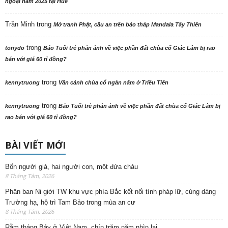
ngoại năm 2025 tại Huế
Trần Minh
trong
Mở tranh Phật, cầu an trên bảo tháp Mandala Tây Thiên
trong
tonydo
Báo Tuổi trẻ phản ảnh về việc phần đất chùa cổ Giác Lâm bị rao
bán với giá 60 tỉ đồng?
trong
kennytruong
Vãn cảnh chùa cổ ngàn năm ở Triều Tiên
trong
kennytruong
Báo Tuổi trẻ phản ảnh về việc phần đất chùa cổ Giác Lâm bị
rao bán với giá 60 tỉ đồng?
BÀI VIẾT MỚI
Bốn người già, hai người con, một đứa cháu
8 Tháng Tám, 2026
Phân ban Ni giới TW khu vực phía Bắc kết nối tình pháp lữ, cúng dàng
Trường hạ, hộ trì Tam Bảo trong mùa an cư
8 Tháng Tám, 2026
Rằm tháng Bảy ở Việt Nam, chín trăm năm nhìn lại