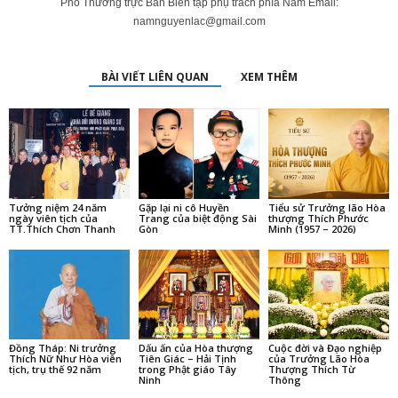
Phó Thường trực Ban Biên tập phụ trách phía Nam Email:
namnguyenlac@gmail.com
BÀI VIẾT LIÊN QUAN
XEM THÊM
Tưởng niệm 24 năm
Gặp lại ni cô Huyền
Tiểu sử Trưởng lão Hòa
ngày viên tịch của
Trang của biệt động Sài
thượng Thích Phước
TT.Thích Chơn Thanh
Gòn
Minh (1957 – 2026)
Đồng Tháp: Ni trưởng
Dấu ấn của Hòa thượng
Cuộc đời và Đạo nghiệp
Thích Nữ Như Hòa viên
Tiên Giác – Hải Tịnh
của Trưởng Lão Hòa
tịch, trụ thế 92 năm
trong Phật giáo Tây
Thượng Thích Từ
Ninh
Thông