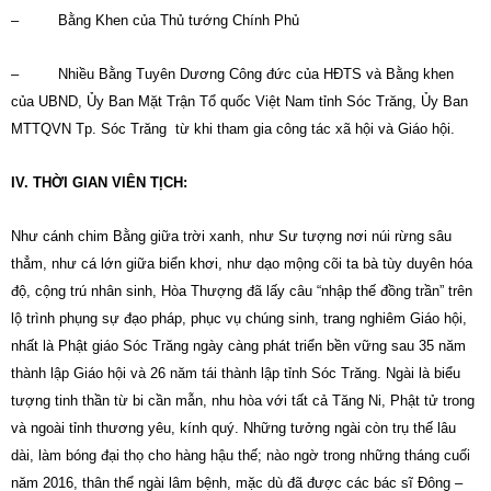
– Bằng Khen của Thủ tướng Chính Phủ
– Nhiều Bằng Tuyên Dương Công đức của HĐTS và Bằng khen
của UBND, Ủy Ban Mặt Trận Tổ quốc Việt Nam tỉnh Sóc Trăng, Ủy Ban
MTTQVN Tp. Sóc Trăng từ khi tham gia công tác xã hội và Giáo hội.
IV. THỜI GIAN VIÊN TỊCH:
Như cánh chim Bằng giữa trời xanh, như Sư tượng nơi núi rừng sâu
thẳm, như cá lớn giữa biển khơi, như dạo mộng cõi ta bà tùy duyên hóa
độ, cộng trú nhân sinh, Hòa Thượng đã lấy câu “nhập thế đồng trần” trên
lộ trình phụng sự đạo pháp, phục vụ chúng sinh, trang nghiêm Giáo hội,
nhất là Phật giáo Sóc Trăng ngày càng phát triển bền vững sau 35 năm
thành lập Giáo hội và 26 năm tái thành lập tỉnh Sóc Trăng. Ngài là biểu
tượng tinh thần từ bi cần mẫn, nhu hòa với tất cả Tăng Ni, Phật tử trong
và ngoài tỉnh thương yêu, kính quý. Những tưởng ngài còn trụ thế lâu
dài, làm bóng đại thọ cho hàng hậu thế; nào ngờ trong những tháng cuối
năm 2016, thân thể ngài lâm bệnh, mặc dù đã được các bác sĩ Đông –