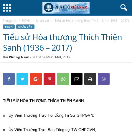
Trang chủ
PGVN
Nhân vật
Tiểu sử Hòa thượng Thích Thiện Sanh (1936 – 2017)
PGVN
NHÂN VẬT
Tiểu sử Hòa thượng Thích Thiện
Sanh (1936 – 2017)
Bởi
Phùng Nam
-
9 Tháng Mười Một, 2017
TIỂU SỬ HÒA THƯỢNG THÍCH THIỆN SANH
o Ủy Viên Thường Trực Hội Đồng Trị Sự GHPGVN;
o Ủy Viên Thường Trực Ban Tăng sự TW GHPGVN;