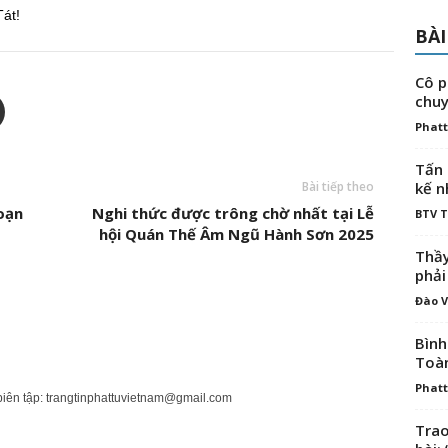
át!
BÀI
Cô p
chuy
Phatt
Tấn 
Bài tiếp theo
kế n
oạn
Nghi thức được trông chờ nhất tại Lễ
BTV 
hội Quán Thế Âm Ngũ Hành Sơn 2025
Thầy
phải
Đào V
Bình
Toà
Phatt
biên tập:
trangtinphattuvietnam@gmail.com
Trao