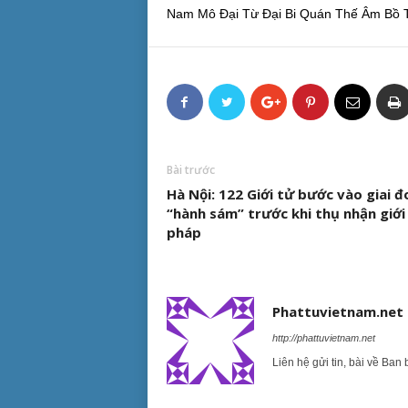
Nam Mô Đại Từ Đại Bi Quán Thế Âm Bồ T
Bài trước
Hà Nội: 122 Giới tử bước vào giai đ
“hành sám” trước khi thụ nhận giới
pháp
Phattuvietnam.net
http://phattuvietnam.net
Liên hệ gửi tin, bài về Ban 