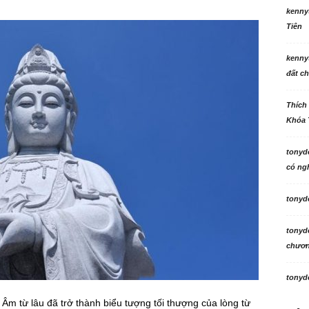
kenny
Tiên
kenny
đất ch
Thích
Khóa 
tonyd
có ngh
tonyd
tonyd
chương
tonyd
Âm từ lâu đã trở thành biểu tượng tối thượng của lòng từ