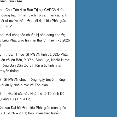
i viện Quan Âm
nh: Chư Tôn đức Ban Trị sự GHPGVN tỉnh
hương bạch Phật, bạch Tổ và tri ân các anh
liệt sĩ trước thềm Đại hội đại biểu Phật giáo
lần thứ V
nh: Mọi công tác chuẩn bị sẵn sàng cho Đại
ại biểu Phật giáo tỉnh lần thứ V, nhiệm kỳ 2026
1
Bình: Ban Trị sự GHPGVN tỉnh và BĐD Phật
Liên xã Vụ Bản, Ý Yên, Bình Lục, Nghĩa Hưng
mừng Ban Dân tộc và Tôn giáo tỉnh nhân
truyền thống
i: GHPGVN chúc mừng ngày truyền thống
 quản lý Nhà nước về Tôn giáo
Bình: Đại lễ cất nóc Nhà thờ tổ Tổ đình Đỗ
Quang Tự ( Chùa Đọ)
hỉ đạo Đại hội Đại biểu Phật giáo toàn quốc
hứ X (2026 – 2031) họp phiên trực tuyến