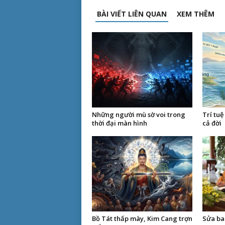
BÀI VIẾT LIÊN QUAN
XEM THÊM
Những người mù sờ voi trong
Trí tuệ
thời đại màn hình
cả đời
Bồ Tát thấp mày, Kim Cang trợn
Sửa ba