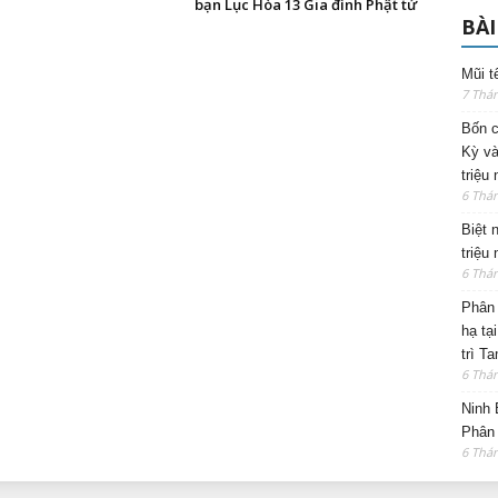
bạn Lục Hòa 13 Gia đình Phật tử
BÀI
Mũi t
7 Thá
Bốn c
Kỳ và
triệu
6 Thá
Biệt 
triệu
6 Thá
Phân 
hạ tạ
trì T
6 Thá
Ninh 
Phân 
6 Thá