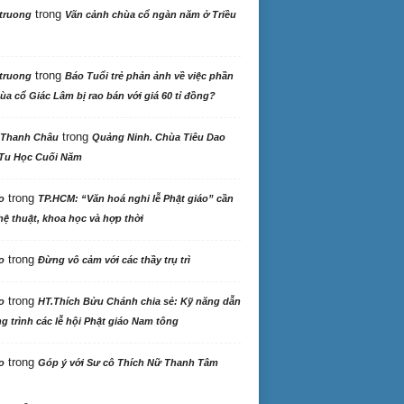
trong
truong
Vãn cảnh chùa cổ ngàn năm ở Triều
trong
truong
Báo Tuổi trẻ phản ảnh về việc phần
ùa cổ Giác Lâm bị rao bán với giá 60 tỉ đồng?
trong
 Thanh Châu
Quảng Ninh. Chùa Tiêu Dao
Tu Học Cuối Năm
trong
o
TP.HCM: “Văn hoá nghi lễ Phật giáo” cần
ệ thuật, khoa học và hợp thời
trong
o
Đừng vô cảm với các thầy trụ trì
trong
o
HT.Thích Bửu Chánh chia sẻ: Kỹ năng dẫn
 trình các lễ hội Phật giáo Nam tông
trong
o
Góp ý với Sư cô Thích Nữ Thanh Tâm