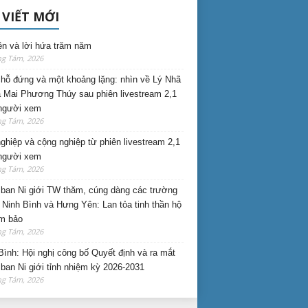
 VIẾT MỚI
ên và lời hứa trăm năm
ng Tám, 2026
hỗ đứng và một khoảng lặng: nhìn về Lý Nhã
 Mai Phương Thúy sau phiên livestream 2,1
 người xem
ng Tám, 2026
nghiệp và cộng nghiệp từ phiên livestream 2,1
 người xem
ng Tám, 2026
ban Ni giới TW thăm, cúng dàng các trường
i Ninh Bình và Hưng Yên: Lan tỏa tinh thần hộ
am bảo
ng Tám, 2026
Bình: Hội nghị công bố Quyết định và ra mắt
ban Ni giới tỉnh nhiệm kỳ 2026-2031
ng Tám, 2026