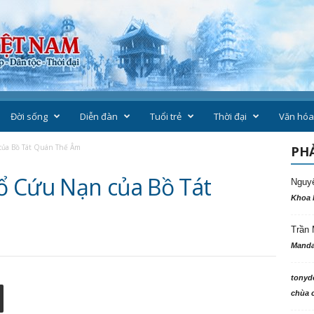
Đời sống
Diễn đàn
Tuổi trẻ
Thời đại
Văn hóa
ủa Bồ Tát Quán Thế Âm
PHẢ
ổ Cứu Nạn của Bồ Tát
Nguy
Khoa 
Trần 
Manda
tonyd
chùa c