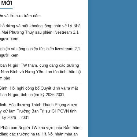
 MỚI
ên và lời hứa trăm năm
hỗ đứng và một khoảng lặng: nhìn về Lý Nhã
 Mai Phương Thúy sau phiên livestream 2,1
 người xem
nghiệp và cộng nghiệp từ phiên livestream 2,1
 người xem
ban Ni giới TW thăm, cúng dàng các trường
i Ninh Bình và Hưng Yên: Lan tỏa tinh thần hộ
am bảo
Bình: Hội nghị công bố Quyết định và ra mắt
ban Ni giới tỉnh nhiệm kỳ 2026-2031
inh: Hòa thượng Thích Thanh Phụng được
uy cử làm Trưởng Ban Trị sự GHPGVN tỉnh
 kỳ 2026 – 2031
Phân ban Ni giới TW khu vực phía Bắc thăm,
dàng các trường hạ tại Hà Nội nhân mùa an