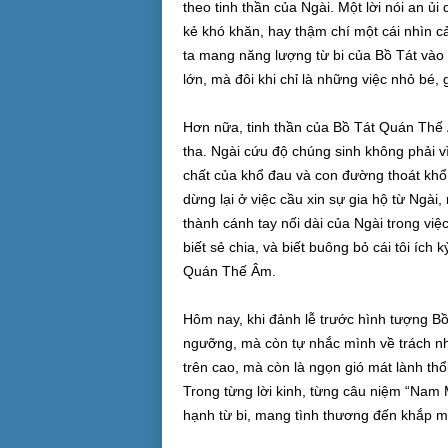
theo tinh thần của Ngài. Một lời nói an 
kẻ khó khăn, hay thậm chí một cái nhìn c
ta mang năng lượng từ bi của Bồ Tát vào đ
lớn, mà đôi khi chỉ là những việc nhỏ bé,
Hơn nữa, tinh thần của Bồ Tát Quán Thế 
tha. Ngài cứu độ chúng sinh không phải 
chất của khổ đau và con đường thoát khổ.
dừng lại ở việc cầu xin sự gia hộ từ Ngài, 
thành cánh tay nối dài của Ngài trong việc
biết sẻ chia, và biết buông bỏ cái tôi ích 
Quán Thế Âm.
Hôm nay, khi đảnh lễ trước hình tượng Bồ
ngưỡng, mà còn tự nhắc mình về trách nhi
trên cao, mà còn là ngọn gió mát lành th
Trong từng lời kinh, từng câu niệm “Na
hạnh từ bi, mang tình thương đến khắp m