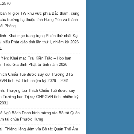
L.2570
ban Ni giới TW khu vực phía Bắc thăm, cúng
các trường hạ thuộc tỉnh Hưng Yên và thành
ải Phòng
inh: Khai mạc trang trọng Phiên thứ nhất Đại
ại biểu Phật giáo tỉnh lần thứ I, nhiệm kỳ 2026
1
Yên: Khai mạc Trại Kiền Trắc – Họp bạn
 Thiếu Gia đình Phật tử tỉnh năm 2026
hích Chiếu Tuệ được suy cử Trưởng BTS
N tỉnh Hà Tĩnh nhiệm kỳ 2026 – 2031
nh: Thượng tọa Thích Chiếu Tuệ được suy
n Trưởng ban Trị sự GHPGVN tỉnh, nhiệm kỳ
2031
ễ Ngũ Bách Danh kính mừng vía Bồ tát Quán
Âm tại chùa Phước Hưng
ai: Thiêng liêng đêm vía Bồ tát Quán Thế Âm