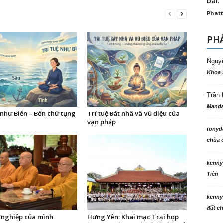
bài: 
Phatt
PHẢ
Nguy
Khoa 
Trần 
Manda
 như Biển – Bốn chữ tụng
Trí tuệ Bát nhã và Vũ điệu của
vạn pháp
tonyd
chùa c
kenny
Tiên
kenny
đất ch
 nghiệp của mình
Hưng Yên: Khai mạc Trại họp