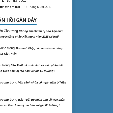
“ Đi tu mà có...
uvietnam.net
-
15 Tháng Mười, 2019
N HỒI GẦN ĐÂY
ên Cần
trong
Không khí chuẩn bị cho Tọa đàm
học Hoằng pháp Hải ngoại năm 2025 tại Huế
Minh
trong
Mở tranh Phật, cầu an trên bảo tháp
la Tây Thiên
trong
o
Báo Tuổi trẻ phản ảnh về việc phần đất
ổ Giác Lâm bị rao bán với giá 60 tỉ đồng?
trong
truong
Vãn cảnh chùa cổ ngàn năm ở Triều
trong
truong
Báo Tuổi trẻ phản ảnh về việc phần
ùa cổ Giác Lâm bị rao bán với giá 60 tỉ đồng?