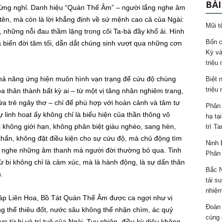
BÀI
gừng nghỉ. Danh hiệu “Quán Thế Âm” – người lắng nghe âm
 tên, mà còn là lời khẳng định về sứ mệnh cao cả của Ngài:
Mũi t
những nỗi đau thầm lặng trong cõi Ta-bà đầy khổ ải. Hình
Bốn c
 biển đời tăm tối, dẫn dắt chúng sinh vượt qua những cơn
Kỳ và
triệu
hả năng ứng hiện muôn hình vạn trạng để cứu độ chúng
Biệt 
triệu
hóa thân thành bất kỳ ai – từ một vị tăng nhân nghiêm trang,
a trẻ ngây thơ – chỉ để phù hợp với hoàn cảnh và tâm tư
Phân 
linh hoạt ấy không chỉ là biểu hiện của thần thông vô
hạ tạ
i không giới hạn, không phân biệt giàu nghèo, sang hèn,
trì T
 khẩn, không đặt điều kiện cho sự cứu độ, mà chủ động tìm
Ninh 
g nghe những âm thanh mà người đời thường bỏ qua. Tinh
Phân 
từ bi không chỉ là cảm xúc, mà là hành động, là sự dấn thân
Bắc N
.
tái s
nhiệm
p Liên Hoa, Bồ Tát Quán Thế Âm được ca ngợi như vị
Đoàn 
g thể thiêu đốt, nước sâu không thể nhận chìm, ác quỷ
cúng 
c từ bi và trí tuệ của Ngài. Tuy nhiên, điều kỳ diệu không