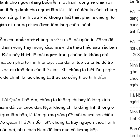
tại N
ủi dành cho người đang buồn苦, một hành động sẻ chia với
ảm thông dành cho người lầm lỗi – tất cả đều là cách chúng
Hà Tĩ
ời sống. Hạnh cứu khổ không nhất thiết phải là điều gì to
dâng 
 giản dị, nhưng chứa đựng tấm lòng chân thành.
hùng 
tỉnh 
Âm còn nhắc nhở chúng ta về sự kết nối giữa tự độ và độ
Hà Tĩ
vì danh vọng hay mong cầu, mà vì đã thấu hiểu sâu sắc bản
hội đ
 Điều này khích lệ mỗi người trong chúng ta không chỉ
– 203
mà còn phải tự mình tu tập, trau dồi trí tuệ và từ bi, để trở
Ninh 
 xoa dịu khổ đau của thế gian. Khi chúng ta biết lắng nghe,
giáo 
kỷ, đó chính là lúc chúng ta thực sự sống theo tinh thần
chúc 
ngày 
Hà Nộ
 Tát Quán Thế Âm, chúng ta không chỉ bày tỏ lòng kính
ngành
ệm đối với cuộc đời. Ngài không chỉ là đấng linh thiêng ở
Ninh 
ổi qua tâm hồn, là tấm gương sáng để mỗi người soi chiếu.
Linh 
m Mô Quán Thế Âm Bồ Tát”, chúng ta hãy nguyện thực hành
Ban C
uôn nơi, như cách Ngài đã làm qua vô lượng kiếp.
lần t