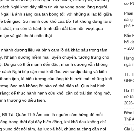
cư P
ách Ngài khơi dậy niềm tin và hy vọng trong lòng người.
Phân 
Ngài là ánh sáng xua tan bóng tối; với những ai lạc lối giữa
dàng 
 về bến giác. Sứ mệnh cứu khổ của Bồ Tát không dừng lại ở
phố H
vật chất, mà còn là hành trình dẫn dắt tâm hồn vượt qua
lạc và giải thoát chân thật.
Bắc N
hội đ
– 203
nhành dương liễu và bình cam lồ đã khắc sâu trong tâm
 kỷ. Nhành dương mềm mại, uyển chuyển, tượng trưng cho
Hưng 
 độ. Dù gió có thổi mạnh đến đâu, nhành dương vẫn không
ngành
cách Ngài tiếp cận mọi khổ đau với sự dịu dàng và kiên
TT. T
anh tịnh, là biểu tượng của lòng từ bi rưới mát những khô
GHPGV
ương lòng mà không lời nào có thể diễn tả. Qua hai hình
Hà Tĩ
 rằng: để thực hành hạnh cứu khổ, cần có trái tim rộng mở,
cử tâ
ình thương vô điều kiện.
2026-
Đêm l
ển, Bồ Tát Quán Thế Âm còn là nguồn cảm hứng để mỗi
Thế 
ống trong thời đại đầy biến động, khi khổ đau không chỉ
g xung đột nội tâm, áp lực xã hội, chúng ta càng cần noi
Gia L