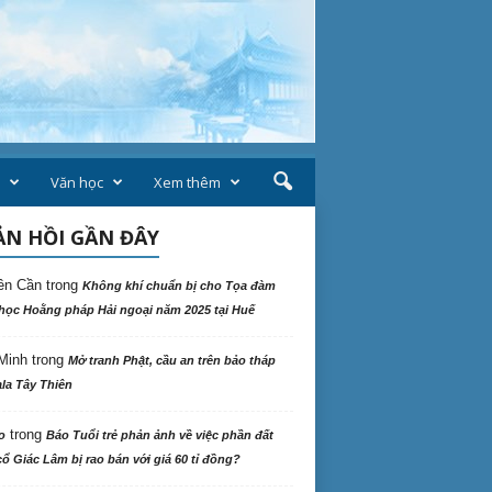
Văn học
Xem thêm
N HỒI GẦN ĐÂY
ên Cần
trong
Không khí chuẩn bị cho Tọa đàm
học Hoằng pháp Hải ngoại năm 2025 tại Huế
Minh
trong
Mở tranh Phật, cầu an trên bảo tháp
la Tây Thiên
trong
o
Báo Tuổi trẻ phản ảnh về việc phần đất
ổ Giác Lâm bị rao bán với giá 60 tỉ đồng?