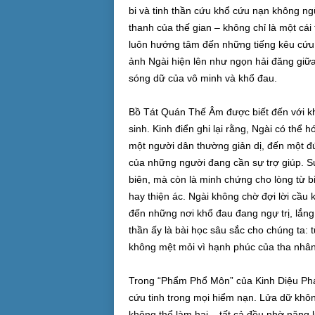
bi và tinh thần cứu khổ cứu nạn không n
thanh của thế gian – không chỉ là một cái
luôn hướng tâm đến những tiếng kêu cứu, 
ảnh Ngài hiện lên như ngọn hải đăng giữa
sóng dữ của vô minh và khổ đau.
Bồ Tát Quán Thế Âm được biết đến với k
sinh. Kinh điển ghi lại rằng, Ngài có thể 
một người dân thường giản dị, đến một đứ
của những người đang cần sự trợ giúp. Sự 
biên, mà còn là minh chứng cho lòng từ b
hay thiện ác. Ngài không chờ đợi lời cầu
đến những nơi khổ đau đang ngự trị, lắn
thần ấy là bài học sâu sắc cho chúng ta: 
không mệt mỏi vì hạnh phúc của tha nhân
Trong “Phẩm Phổ Môn” của Kinh Diệu Phá
cứu tinh trong mọi hiểm nạn. Lửa dữ khôn
không thể làm hại – tất cả đều nhờ năng lự