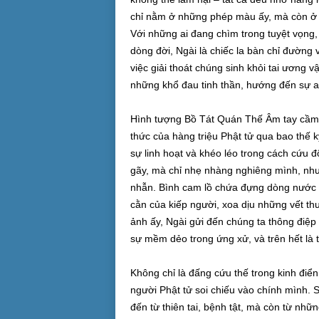
chỉ nằm ở những phép màu ấy, mà còn ở c
Với những ai đang chìm trong tuyệt vọng, 
dòng đời, Ngài là chiếc la bàn chỉ đường
việc giải thoát chúng sinh khỏi tai ương 
những khổ đau tinh thần, hướng đến sự an 
Hình tượng Bồ Tát Quán Thế Âm tay cầm 
thức của hàng triệu Phật tử qua bao thế
sự linh hoạt và khéo léo trong cách cứu
gãy, mà chỉ nhẹ nhàng nghiêng mình, như 
nhẫn. Bình cam lồ chứa đựng dòng nước th
cằn của kiếp người, xoa dịu những vết th
ảnh ấy, Ngài gửi đến chúng ta thông điệp
sự mềm dẻo trong ứng xử, và trên hết là t
Không chỉ là đấng cứu thế trong kinh đi
người Phật tử soi chiếu vào chính mình. S
đến từ thiên tai, bệnh tật, mà còn từ nhữn