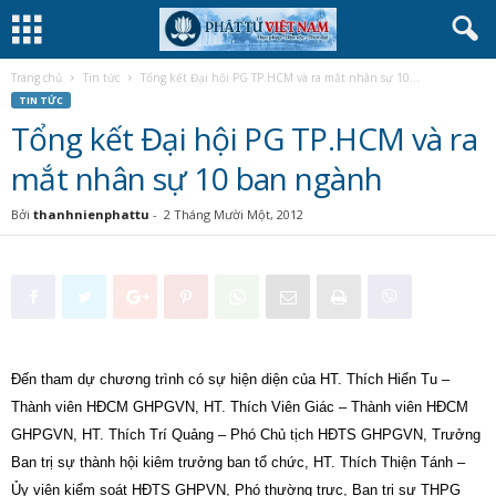
Trang chủ
Tin tức
Tổng kết Đại hội PG TP.HCM và ra mắt nhân sự 10...
TIN TỨC
Tổng kết Đại hội PG TP.HCM và ra
mắt nhân sự 10 ban ngành
Bởi
thanhnienphattu
-
2 Tháng Mười Một, 2012
Đến tham dự chương trình có sự hiện diện của HT. Thích Hiển Tu –
Thành viên HĐCM GHPGVN, HT. Thích Viên Giác – Thành viên HĐCM
GHPGVN, HT. Thích Trí Quảng – Phó Chủ tịch HĐTS GHPGVN, Trưởng
Ban trị sự thành hội kiêm trưởng ban tổ chức, HT. Thích Thiện Tánh –
Ủy viên kiểm soát HĐTS GHPVN, Phó thường trực, Ban trị sự THPG