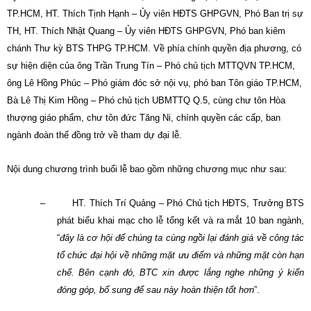
TP.HCM, HT. Thích Tịnh Hạnh – Ủy viên HĐTS GHPGVN, Phó Ban trị sự
TH, HT. Thích Nhật Quang – Ủy viên HĐTS GHPGVN, Phó ban kiêm
chánh Thư kỳ BTS THPG TP.HCM. Về phía chính quyền địa phương, có
sự hiện diện của ông Trần Trung Tín – Phó chủ tịch MTTQVN TP.HCM,
ông Lê Hồng Phúc – Phó giám đóc sở nội vụ, phó ban Tôn giáo TP.HCM,
Bà Lê Thị Kim Hồng – Phó chủ tịch UBMTTQ Q.5, cùng chư tôn Hòa
thượng giáo phẩm, chư tôn đức Tăng Ni, chính quyền các cấp, ban
ngành đoàn thể đồng trở về tham dự đại lễ.
Nội dung chương trình buổi lễ bao gồm những chương mục như sau:
–
HT. Thích Trí Quảng – Phó Chủ tịch HĐTS, Trưởng BTS
phát biểu khai mạc cho lễ tổng kết và ra mắt 10 ban ngành,
“
đây là cơ hội để chúng ta cùng ngồi lại đánh giá về công tác
tổ chức đại hội về những mặt ưu điểm và những mặt còn hạn
chế. Bên cạnh đó, BTC xin được lắng nghe những ý kiến
đóng góp, bổ sung để sau này hoàn thiện tốt hơn
”.