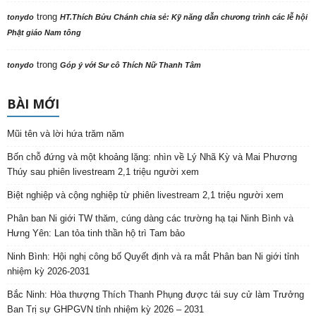
trong
tonydo
HT.Thích Bửu Chánh chia sẻ: Kỹ năng dẫn chương trình các lễ hội
Phật giáo Nam tông
trong
tonydo
Góp ý với Sư cô Thích Nữ Thanh Tâm
BÀI MỚI
Mũi tên và lời hứa trăm năm
Bốn chỗ đứng và một khoảng lặng: nhìn về Lý Nhã Kỳ và Mai Phương
Thúy sau phiên livestream 2,1 triệu người xem
Biệt nghiệp và cộng nghiệp từ phiên livestream 2,1 triệu người xem
Phân ban Ni giới TW thăm, cúng dàng các trường hạ tại Ninh Bình và
Hưng Yên: Lan tỏa tinh thần hộ trì Tam bảo
Ninh Bình: Hội nghị công bố Quyết định và ra mắt Phân ban Ni giới tỉnh
nhiệm kỳ 2026-2031
Bắc Ninh: Hòa thượng Thích Thanh Phụng được tái suy cử làm Trưởng
Ban Trị sự GHPGVN tỉnh nhiệm kỳ 2026 – 2031