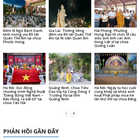
Đêm lễ Ngũ Bách Danh
Gia Lai: Thiêng liêng
Hải Phòng: Phường
kính mừng vía Bồ tát
đêm vía Bồ tát Quán Thế
Hưng Đạo tổ chức lễ cầu
Quán Thế Âm tại chùa
Âm tại Ni viện Quan Âm
siêu anh linh các Anh
Phước Hưng
hùng Liệt sĩ tại chùa
Quảng Luận
Hà Nội: Xúc động
Quảng Ninh: Chùa Tiêu
Hà Nội: Ngày tu học cuối
chương trình Nghệ thuật
Dao tùy hỷ Cúng Dàng 3
cùng khép lại khóa sinh
“Dáng đứng Việt Nam –
Trường Hạ tại tỉnh
hoạt Phật pháp mùa hè
Bản Hùng ca bất tử” tại
Quảng Ninh
lần thứ XIV tại chùa Bằng
chùa Tân Hải
PHẢN HỒI GẦN ĐÂY