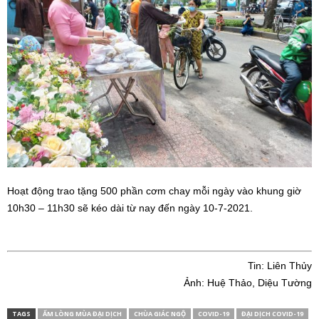
Hoạt động trao tặng 500 phần cơm chay mỗi ngày vào khung giờ
10h30 – 11h30 sẽ kéo dài từ nay đến ngày 10-7-2021.
Tin: Liên Thủy
Ảnh: Huệ Thảo, Diệu Tường
TAGS
ẤM LÒNG MÙA ĐẠI DỊCH
CHÙA GIÁC NGỘ
COVID-19
ĐẠI DỊCH COVID-19