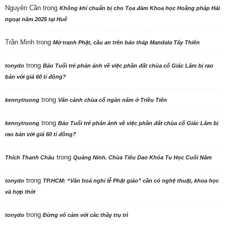
Nguyên Cần
trong
Không khí chuẩn bị cho Tọa đàm Khoa học Hoằng pháp Hải
ngoại năm 2025 tại Huế
Trần Minh
trong
Mở tranh Phật, cầu an trên bảo tháp Mandala Tây Thiên
trong
tonydo
Báo Tuổi trẻ phản ảnh về việc phần đất chùa cổ Giác Lâm bị rao
bán với giá 60 tỉ đồng?
trong
kennytruong
Vãn cảnh chùa cổ ngàn năm ở Triều Tiên
trong
kennytruong
Báo Tuổi trẻ phản ảnh về việc phần đất chùa cổ Giác Lâm bị
rao bán với giá 60 tỉ đồng?
trong
Thích Thanh Châu
Quảng Ninh. Chùa Tiêu Dao Khóa Tu Học Cuối Năm
trong
tonydo
TP.HCM: “Văn hoá nghi lễ Phật giáo” cần có nghệ thuật, khoa học
và hợp thời
trong
tonydo
Đừng vô cảm với các thầy trụ trì