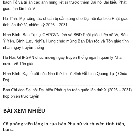
bạch Tổ và tri ân các anh hùng liệt sĩ trước thềm Đại hội đại biểu Phật
giáo tỉnh lần thứ V
Hà Tĩnh: Mọi công tác chuẩn bị sẵn sàng cho Đại hội đại biểu Phật giáo
tỉnh lần thứ V, nhiệm kỳ 2026 – 2031
Ninh Bình: Ban Trị sự GHPGVN tỉnh và BĐD Phật giáo Liên xã Vụ Bản,
Ý Yên, Bình Lục, Nghĩa Hưng chúc mừng Ban Dân tộc và Tôn giáo tỉnh
nhân ngày truyền thống
Hà Nội: GHPGVN chúc mừng ngày truyền thống ngành quản lý Nhà
nước về Tôn giáo
Ninh Bình: Đại lễ cất nóc Nhà thờ tổ Tổ đình Đỗ Linh Quang Tự ( Chùa
Đọ)
Ban Chỉ đạo Đại hội Đại biểu Phật giáo toàn quốc lần thứ X (2026 – 2031)
họp phiên trực tuyến
BÀI XEM NHIỀU
Cô phóng viên lẳng lơ của báo Phụ nữ và chuyện tình tiền,
bản...