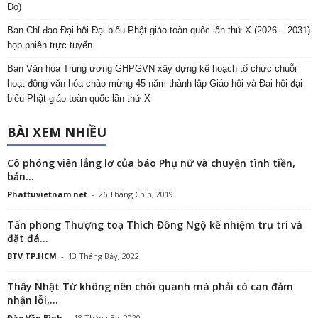
Tấn phong Thượng toạ Thích Đồng Ngộ kế nhiệm trụ trì và
đặt đá...
BTV TP.HCM
-
13 Tháng Bảy, 2022
Thầy Nhật Từ không nên chối quanh mà phải có can đảm
nhận lỗi,...
Đào Văn Bình
-
18 Tháng Ba, 2020
Bình Tâm Nhìn Lại Việc Sư Thích Thanh Toàn
Phattuvietnam.net
-
14 Tháng Mười, 2019
Trao đổi với ông Dương Ngọc Dũng qua bài: “ Đi tu mà có...
Phattuvietnam.net
-
15 Tháng Mười, 2019
PHẢN HỒI GẦN ĐÂY
Nguyên Cần
trong
Không khí chuẩn bị cho Tọa đàm Khoa học Hoằng pháp Hải
ngoại năm 2025 tại Huế
Trần Minh
trong
Mở tranh Phật, cầu an trên bảo tháp Mandala Tây Thiên