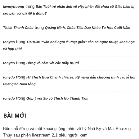
trong
tonydo
Góp ý với Sư cô Thích Nữ Thanh Tâm
BÀI MỚI
Bốn chỗ đứng và một khoảng lặng: nhìn về Lý Nhã Kỳ và Mai Phương
Thúy sau phiên livestream 2,1 triệu người xem
Biệt nghiệp và cộng nghiệp từ phiên livestream 2,1 triệu người xem
Phân ban Ni giới TW thăm, cúng dàng các trường hạ tại Ninh Bình và
Hưng Yên: Lan tỏa tinh thần hộ trì Tam bảo
Ninh Bình: Hội nghị công bố Quyết định và ra mắt Phân ban Ni giới tỉnh
nhiệm kỳ 2026-2031
Bắc Ninh: Hòa thượng Thích Thanh Phụng được tái suy cử làm Trưởng
Ban Trị sự GHPGVN tỉnh nhiệm kỳ 2026 – 2031
Đoàn Phân ban Ni giới TW khu vực phía Bắc thăm, cúng dàng các
trường hạ tại Hà Nội nhân mùa an cư PL.2570
Phân ban Ni giới TW khu vực phía Bắc thăm, cúng dàng các trường hạ
thuộc tỉnh Hưng Yên và thành phố Hải Phòng