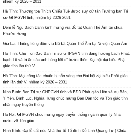
Ninh Bình: Ban Trị sự GHPGVN tỉnh và BĐD Phật giáo Liên xã Vụ Bản,
Ý Yên, Bình Lục, Nghĩa Hưng chúc mừng Ban Dân tộc và Tôn giáo tỉnh
nhân ngày truyền thống
Hà Nội: GHPGVN chúc mừng ngày truyền thống ngành quản lý Nhà
nước về Tôn giáo
Ninh Bình: Đại lễ cất nóc Nhà thờ tổ Tổ đình Đỗ Linh Quang Tự ( Chùa
Đọ)
Ban Chỉ đạo Đại hội Đại biểu Phật giáo toàn quốc lần thứ X (2026 – 2031)
họp phiên trực tuyến
Ban Văn hóa Trung ương GHPGVN xây dựng kế hoạch tổ chức chuỗi
hoạt động văn hóa chào mừng 45 năm thành lập Giáo hội và Đại hội đại
biểu Phật giáo toàn quốc lần thứ X
BÀI XEM NHIỀU
Cô phóng viên lẳng lơ của báo Phụ nữ và chuyện tình tiền,
bản...
Phattuvietnam.net
-
26 Tháng Chín, 2019