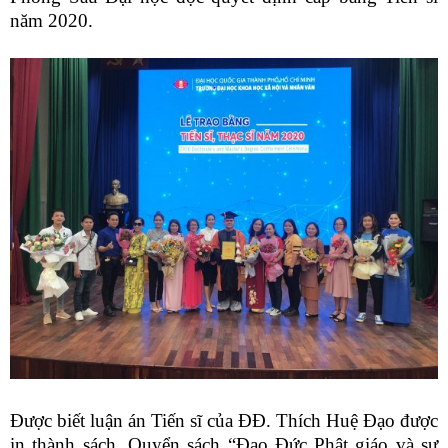
năm 2020.
Được biết luận án Tiến sĩ của ĐĐ. Thích Huệ Đạo được
in thành sách. Quyển sách “Đạo Đức Phật giáo và sự