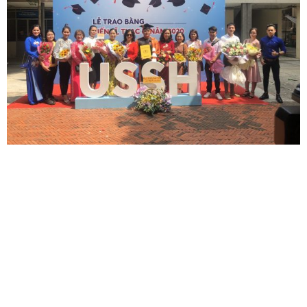
Bài trước
Bài tiếp theo
Diệc cổ tự, nơi lưu giữ “Văn
ĐĐ.Thích Minh Thuận chia
tế thập loại chúng sinh”
sẻ về phương pháp học và