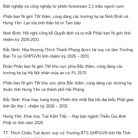
Bắc Ninh: Khai mạc trang trọng Phiên thứ nhất Đại hội đại biểu Phật giáo
tỉnh lần thứ I, nhiệm kỳ 2026 – 2031
Hưng Yên: Khai mạc Trại Kiền Trắc – Họp bạn ngành Thiếu Gia đình
Phật tử tỉnh năm 2026
TT. Thích Chiếu Tuệ được suy cử Trưởng BTS GHPGVN tỉnh Hà Tĩnh
nhiệm kỳ 2026 – 2031
Hà Tĩnh: Thượng tọa Thích Chiếu Tuệ được suy cử tân Trưởng ban Trị
sự GHPGVN tỉnh, nhiệm kỳ 2026-2031
Đêm lễ Ngũ Bách Danh kính mừng vía Bồ tát Quán Thế Âm tại chùa
Phước Hưng
Gia Lai: Thiêng liêng đêm vía Bồ tát Quán Thế Âm tại Ni viện Quan Âm
Hà Tĩnh: Chư Tôn đức Ban Trị sự GHPGVN tỉnh dâng hương bạch Phật,
bạch Tổ và tri ân các anh hùng liệt sĩ trước thềm Đại hội đại biểu Phật
giáo tỉnh lần thứ V
Hà Tĩnh: Mọi công tác chuẩn bị sẵn sàng cho Đại hội đại biểu Phật giáo
tỉnh lần thứ V, nhiệm kỳ 2026 – 2031