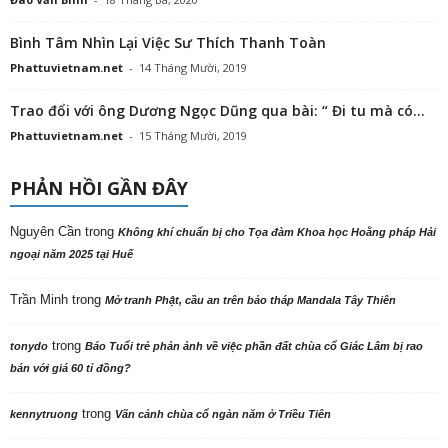
trong
tonydo
Báo Tuổi trẻ phản ảnh về việc phần đất chùa cổ Giác Lâm bị rao
bán với giá 60 tỉ đồng?
trong
kennytruong
Vãn cảnh chùa cổ ngàn năm ở Triều Tiên
trong
kennytruong
Báo Tuổi trẻ phản ảnh về việc phần đất chùa cổ Giác Lâm bị
rao bán với giá 60 tỉ đồng?
BÀI VIẾT MỚI
Bốn chỗ đứng và một khoảng lặng: nhìn về Lý Nhã Kỳ và Mai Phương
Thúy sau phiên livestream 2,1 triệu người xem
6 Tháng Tám, 2026
Biệt nghiệp và cộng nghiệp từ phiên livestream 2,1 triệu người xem
6 Tháng Tám, 2026
Phân ban Ni giới TW thăm, cúng dàng các trường hạ tại Ninh Bình và
Hưng Yên: Lan tỏa tinh thần hộ trì Tam bảo
6 Tháng Tám, 2026