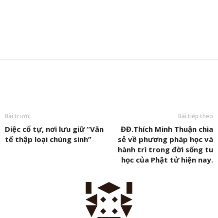
hành trì trong đời sống tu
học của Phật tử hiện nay.
Thích Linh Toàn
http://phattuvietnam.net/author/linhtoan/
Phó Thư ký Ban Biên tập phụ trách Tây Nguyên Email :
thichlinhtoandalat@gmail.com
BÀI VIẾT LIÊN QUAN
XEM THÊM