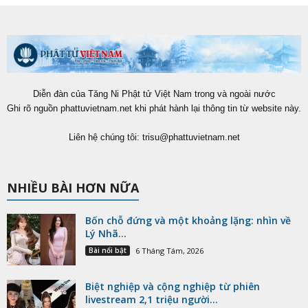
Bốn chỗ đứng và một khoảng lặng: nhìn về
Lý Nhã...
Bài nổi bật
6 Tháng Tám, 2026
Biệt nghiệp và cộng nghiệp từ phiên
livestream 2,1 triệu người...
Bài nổi bật
6 Tháng Tám, 2026
Phân ban Ni giới TW thăm, cúng dàng các
trường hạ...
Tin tức
6 Tháng Tám, 2026
MỤC XEM NHIỀU
17912
Tin tức
4928
Blog chùa
2118
Bài nổi bật