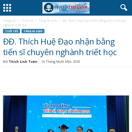
Trang chủ
Tuổi trẻ
Tăng Ni sinh
ĐĐ. Thích Huệ Đạo nhận bằng tiến sĩ chuyên
nghành triết học
TUỔI TRẺ
TĂNG NI SINH
ĐĐ. Thích Huệ Đạo nhận bằng
tiến sĩ chuyên nghành triết học
Bởi
Thích Linh Toàn
-
16 Tháng Mười Một, 2020