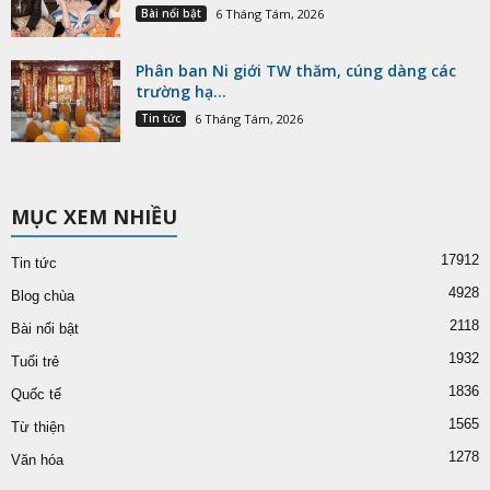
1932
Tuổi trẻ
1836
Quốc tế
1565
Từ thiện
1278
Văn hóa
Chủ trương
Biên tập
Gửi bài viết
Ủng hộ Phattuvietnam.net
Liên kết
© Thiết kế bởi
Sapo