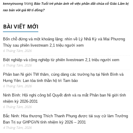
Ninh Bình: Hội nghị công bố Quyết định và ra mắt Phân ban Ni giới tỉnh
nhiệm kỳ 2026-2031
6 Tháng Tám, 2026
Bắc Ninh: Hòa thượng Thích Thanh Phụng được tái suy cử làm Trưởng
Ban Trị sự GHPGVN tỉnh nhiệm kỳ 2026 – 2031
4 Tháng Tám, 2026
Diễn đàn của Tăng Ni Phật tử Việt Nam trong và ngoài nước
Ghi rõ nguồn phattuvietnam.net khi phát hành lại thông tin từ website này.
Liên hệ chúng tôi:
trisu@phattuvietnam.net
NHIỀU BÀI HƠN NỮA