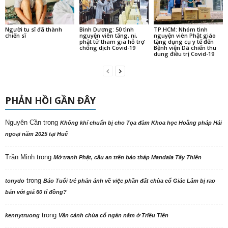
Trần Minh
trong
Mở tranh Phật, cầu an trên bảo tháp Mandala Tây Thiên
trong
tonydo
Báo Tuổi trẻ phản ảnh về việc phần đất chùa cổ Giác Lâm bị rao
bán với giá 60 tỉ đồng?
trong
kennytruong
Vãn cảnh chùa cổ ngàn năm ở Triều Tiên
trong
kennytruong
Báo Tuổi trẻ phản ảnh về việc phần đất chùa cổ Giác Lâm bị
rao bán với giá 60 tỉ đồng?
trong
Thích Thanh Châu
Quảng Ninh. Chùa Tiêu Dao Khóa Tu Học Cuối Năm
trong
tonydo
TP.HCM: “Văn hoá nghi lễ Phật giáo” cần có nghệ thuật, khoa học
và hợp thời
trong
tonydo
Đừng vô cảm với các thầy trụ trì
trong
tonydo
HT.Thích Bửu Chánh chia sẻ: Kỹ năng dẫn chương trình các lễ hội
Phật giáo Nam tông