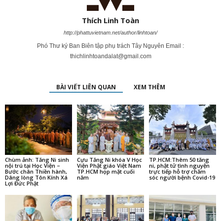
Chùm ảnh: Tăng Ni sinh
Cựu Tăng Ni khóa V Học
TP.HCM:Thêm 50 tăng
nội trú tại Học Viện –
Viện Phật giáo Việt Nam
ni, phật tử tình nguyện
Bước chân Thiền hành,
TP.HCM họp mặt cuối
trực tiếp hỗ trợ chăm
Dâng lòng Tôn Kính Xá
năm
sóc người bệnh Covid-19
Lợi Đức Phật
Người tu sĩ đã thành
Bình Dương: 50 tình
TP.HCM: Nhóm tình
chiến sĩ
nguyện viên tăng, ni,
nguyện viên Phật giáo
phật tử tham gia hỗ trợ
tặng dụng cụ y tế đến
chống dịch Covid-19
Bệnh viện Dã chiến thu
dung điều trị Covid-19
PHẢN HỒI GẦN ĐÂY
Nguyên Cần
trong
Không khí chuẩn bị cho Tọa đàm Khoa học Hoằng pháp Hải
ngoại năm 2025 tại Huế