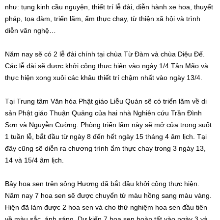
như: tụng kinh cầu nguyện, thiết trí lễ đài, diễn hành xe hoa, thuyết
pháp, tọa đàm, triển lãm, ẩm thực chay, từ thiện xã hội và trình
diễn văn nghệ…
Năm nay sẽ có 2 lễ đài chính tại chùa Từ Đàm và chùa Diệu Đế.
Các lễ đài sẽ được khởi công thực hiện vào ngày 1/4 Tân Mão và
thực hiện xong xuôi các khâu thiết trí chậm nhất vào ngày 13/4.
Tại Trung tâm Văn hóa Phật giáo Liễu Quán sẽ có triển lãm về di
sản Phật giáo Thuận Quảng của hai nhà Nghiên cứu Trần Đình
Sơn và Nguyễn Cường. Phòng triển lãm này sẽ mở cửa trong suốt
1 tuần lễ, bắt đầu từ ngày 8 đến hết ngày 15 tháng 4 âm lịch. Tại
đây cũng sẽ diễn ra chương trình ẩm thực chay trong 3 ngày 13,
14 và 15/4 âm lịch.
Bảy hoa sen trên sông Hương đã bắt đầu khởi công thực hiện.
Năm nay 7 hoa sen sẽ được chuyển từ màu hồng sang màu vàng.
Hiện đã làm được 2 hoa sen và cho thử nghiệm hoa sen đầu tiên
về màu sắc, ánh sáng. Dự kiến 7 hoa sen hoàn tất vào ngày 3 và