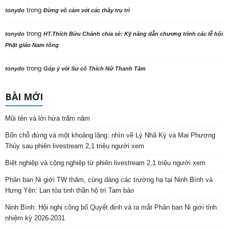
trong
tonydo
Đừng vô cảm với các thầy trụ trì
trong
tonydo
HT.Thích Bửu Chánh chia sẻ: Kỹ năng dẫn chương trình các lễ hội
Phật giáo Nam tông
trong
tonydo
Góp ý với Sư cô Thích Nữ Thanh Tâm
BÀI MỚI
Mũi tên và lời hứa trăm năm
Bốn chỗ đứng và một khoảng lặng: nhìn về Lý Nhã Kỳ và Mai Phương
Thúy sau phiên livestream 2,1 triệu người xem
Biệt nghiệp và cộng nghiệp từ phiên livestream 2,1 triệu người xem
Phân ban Ni giới TW thăm, cúng dàng các trường hạ tại Ninh Bình và
Hưng Yên: Lan tỏa tinh thần hộ trì Tam bảo
Ninh Bình: Hội nghị công bố Quyết định và ra mắt Phân ban Ni giới tỉnh
nhiệm kỳ 2026-2031