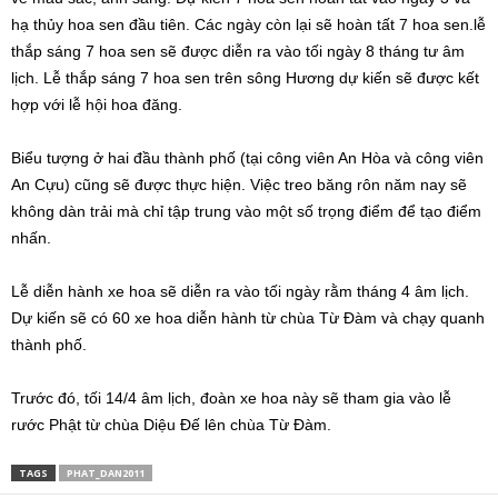
hạ thủy hoa sen đầu tiên. Các ngày còn lại sẽ hoàn tất 7 hoa sen.lễ
thắp sáng 7 hoa sen sẽ được diễn ra vào tối ngày 8 tháng tư âm
lịch. Lễ thắp sáng 7 hoa sen trên sông Hương dự kiến sẽ được kết
hợp với lễ hội hoa đăng.
Biểu tượng ở hai đầu thành phố (tại công viên An Hòa và công viên
An Cựu) cũng sẽ được thực hiện. Việc treo băng rôn năm nay sẽ
không dàn trải mà chỉ tập trung vào một số trọng điểm để tạo điểm
nhấn.
Lễ diễn hành xe hoa sẽ diễn ra vào tối ngày rằm tháng 4 âm lịch.
Dự kiến sẽ có 60 xe hoa diễn hành từ chùa Từ Đàm và chạy quanh
thành phố.
Trước đó, tối 14/4 âm lịch, đoàn xe hoa này sẽ tham gia vào lễ
rước Phật từ chùa Diệu Đế lên chùa Từ Đàm.
TAGS
PHAT_DAN2011