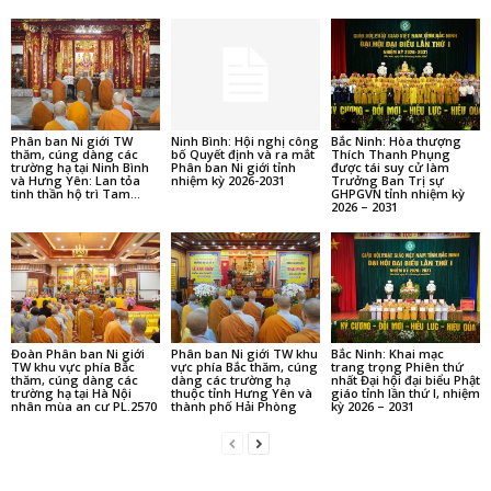
Phân ban Ni giới TW
Ninh Bình: Hội nghị công
Bắc Ninh: Hòa thượng
thăm, cúng dàng các
bố Quyết định và ra mắt
Thích Thanh Phụng
trường hạ tại Ninh Bình
Phân ban Ni giới tỉnh
được tái suy cử làm
và Hưng Yên: Lan tỏa
nhiệm kỳ 2026-2031
Trưởng Ban Trị sự
tinh thần hộ trì Tam...
GHPGVN tỉnh nhiệm kỳ
2026 – 2031
Đoàn Phân ban Ni giới
Phân ban Ni giới TW khu
Bắc Ninh: Khai mạc
TW khu vực phía Bắc
vực phía Bắc thăm, cúng
trang trọng Phiên thứ
thăm, cúng dàng các
dàng các trường hạ
nhất Đại hội đại biểu Phật
trường hạ tại Hà Nội
thuộc tỉnh Hưng Yên và
giáo tỉnh lần thứ I, nhiệm
nhân mùa an cư PL.2570
thành phố Hải Phòng
kỳ 2026 – 2031