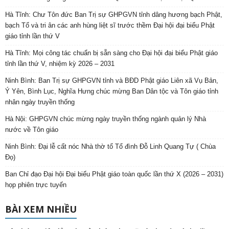
Hà Tĩnh: Chư Tôn đức Ban Trị sự GHPGVN tỉnh dâng hương bạch Phật,
bạch Tổ và tri ân các anh hùng liệt sĩ trước thềm Đại hội đại biểu Phật
giáo tỉnh lần thứ V
Hà Tĩnh: Mọi công tác chuẩn bị sẵn sàng cho Đại hội đại biểu Phật giáo
tỉnh lần thứ V, nhiệm kỳ 2026 – 2031
Ninh Bình: Ban Trị sự GHPGVN tỉnh và BĐD Phật giáo Liên xã Vụ Bản,
Ý Yên, Bình Lục, Nghĩa Hưng chúc mừng Ban Dân tộc và Tôn giáo tỉnh
nhân ngày truyền thống
Hà Nội: GHPGVN chúc mừng ngày truyền thống ngành quản lý Nhà
nước về Tôn giáo
Ninh Bình: Đại lễ cất nóc Nhà thờ tổ Tổ đình Đỗ Linh Quang Tự ( Chùa
Đọ)
Ban Chỉ đạo Đại hội Đại biểu Phật giáo toàn quốc lần thứ X (2026 – 2031)
họp phiên trực tuyến
BÀI XEM NHIỀU