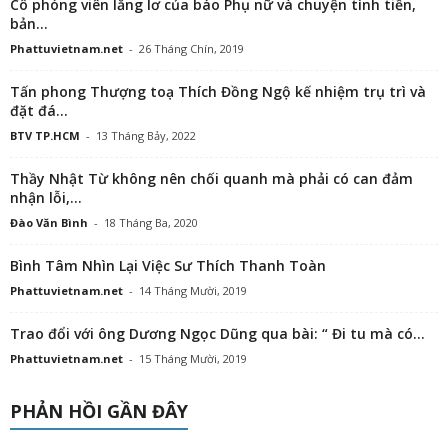
Cô phóng viên lẳng lơ của báo Phụ nữ và chuyện tình tiền,
bản...
Phattuvietnam.net
-
26 Tháng Chín, 2019
Tấn phong Thượng toạ Thích Đồng Ngộ kế nhiệm trụ trì và
đặt đá...
BTV TP.HCM
-
13 Tháng Bảy, 2022
Thầy Nhật Từ không nên chối quanh mà phải có can đảm
nhận lỗi,...
Đào Văn Bình
-
18 Tháng Ba, 2020
Bình Tâm Nhìn Lại Việc Sư Thích Thanh Toàn
Phattuvietnam.net
-
14 Tháng Mười, 2019
Trao đổi với ông Dương Ngọc Dũng qua bài: “ Đi tu mà có...
Phattuvietnam.net
-
15 Tháng Mười, 2019
PHẢN HỒI GẦN ĐÂY