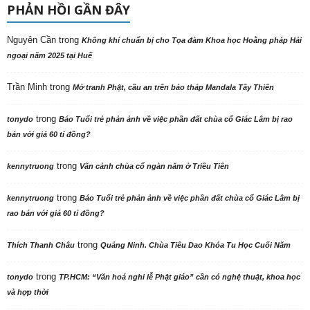
PHẢN HỒI GẦN ĐÂY
Nguyên Cần
trong
Không khí chuẩn bị cho Tọa đàm Khoa học Hoằng pháp Hải
ngoại năm 2025 tại Huế
Trần Minh
trong
Mở tranh Phật, cầu an trên bảo tháp Mandala Tây Thiên
trong
tonydo
Báo Tuổi trẻ phản ảnh về việc phần đất chùa cổ Giác Lâm bị rao
bán với giá 60 tỉ đồng?
trong
kennytruong
Vãn cảnh chùa cổ ngàn năm ở Triều Tiên
trong
kennytruong
Báo Tuổi trẻ phản ảnh về việc phần đất chùa cổ Giác Lâm bị
rao bán với giá 60 tỉ đồng?
trong
Thích Thanh Châu
Quảng Ninh. Chùa Tiêu Dao Khóa Tu Học Cuối Năm
trong
tonydo
TP.HCM: “Văn hoá nghi lễ Phật giáo” cần có nghệ thuật, khoa học
và hợp thời