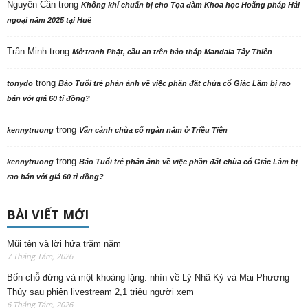
Nguyên Cần
trong
Không khí chuẩn bị cho Tọa đàm Khoa học Hoằng pháp Hải
ngoại năm 2025 tại Huế
Trần Minh
trong
Mở tranh Phật, cầu an trên bảo tháp Mandala Tây Thiên
trong
tonydo
Báo Tuổi trẻ phản ảnh về việc phần đất chùa cổ Giác Lâm bị rao
bán với giá 60 tỉ đồng?
trong
kennytruong
Vãn cảnh chùa cổ ngàn năm ở Triều Tiên
trong
kennytruong
Báo Tuổi trẻ phản ảnh về việc phần đất chùa cổ Giác Lâm bị
rao bán với giá 60 tỉ đồng?
BÀI VIẾT MỚI
Mũi tên và lời hứa trăm năm
7 Tháng Tám, 2026
Bốn chỗ đứng và một khoảng lặng: nhìn về Lý Nhã Kỳ và Mai Phương
Thúy sau phiên livestream 2,1 triệu người xem
6 Tháng Tám, 2026