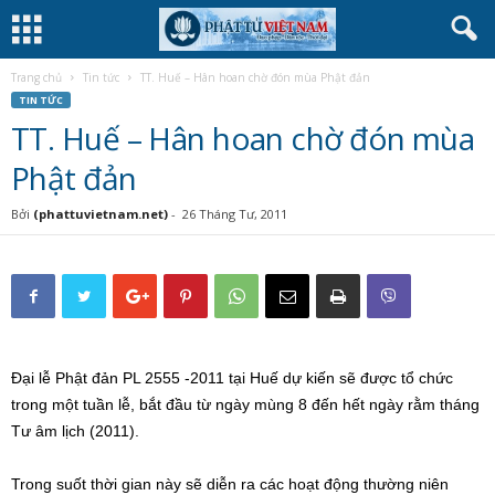
Trang chủ
Tin tức
TT. Huế – Hân hoan chờ đón mùa Phật đản
TIN TỨC
TT. Huế – Hân hoan chờ đón mùa
Phật đản
Bởi
(phattuvietnam.net)
-
26 Tháng Tư, 2011
Đại lễ Phật đản PL 2555 -2011 tại Huế dự kiến sẽ được tổ chức
trong một tuần lễ, bắt đầu từ ngày mùng 8 đến hết ngày rằm tháng
Tư âm lịch (2011).
Trong suốt thời gian này sẽ diễn ra các hoạt động thường niên