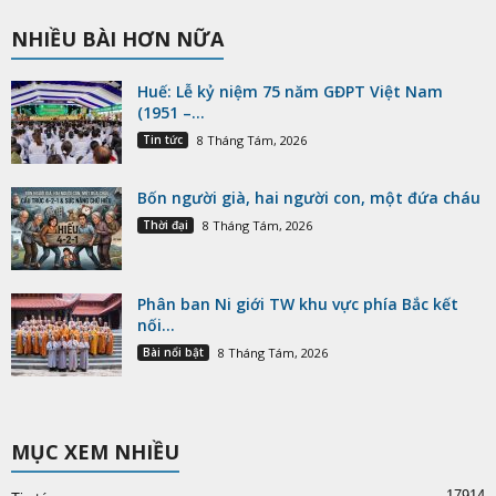
NHIỀU BÀI HƠN NỮA
Huế: Lễ kỷ niệm 75 năm GĐPT Việt Nam
(1951 –...
Tin tức
8 Tháng Tám, 2026
Bốn người già, hai người con, một đứa cháu
Thời đại
8 Tháng Tám, 2026
Phân ban Ni giới TW khu vực phía Bắc kết
nối...
Bài nổi bật
8 Tháng Tám, 2026
MỤC XEM NHIỀU
17914