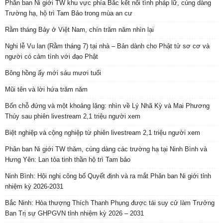
Phân ban Ni giới TW khu vực phía Bắc kết nối tình pháp lữ, cúng dàng
Trường hạ, hộ trì Tam Bảo trong mùa an cư
Rằm tháng Bảy ở Việt Nam, chín trăm năm nhìn lại
Nghi lễ Vu lan (Rằm tháng 7) tại nhà – Bản dành cho Phật tử sơ cơ và
người có cảm tình với đạo Phật
Bông hồng ấy mới sáu mươi tuổi
Mũi tên và lời hứa trăm năm
Bốn chỗ đứng và một khoảng lặng: nhìn về Lý Nhã Kỳ và Mai Phương
Thúy sau phiên livestream 2,1 triệu người xem
Biệt nghiệp và cộng nghiệp từ phiên livestream 2,1 triệu người xem
Phân ban Ni giới TW thăm, cúng dàng các trường hạ tại Ninh Bình và
Hưng Yên: Lan tỏa tinh thần hộ trì Tam bảo
Ninh Bình: Hội nghị công bố Quyết định và ra mắt Phân ban Ni giới tỉnh
nhiệm kỳ 2026-2031
Bắc Ninh: Hòa thượng Thích Thanh Phụng được tái suy cử làm Trưởng
Ban Trị sự GHPGVN tỉnh nhiệm kỳ 2026 – 2031