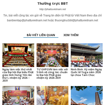
Thường trực BBT
http://phattuvietnam.net
Tin, bài viết cộng tác xin gửi về Trang tin điện tử Phật tử Việt Nam theo địa chỉ
banbientap@phattuvietnam.net
hoặc
thuongtrucbbt@phattuvietnam.net
BÀI VIẾT LIÊN QUAN
XEM THÊM
Ngày làm việc thứ nhất
TƯ GHPGVN làm việc với
Ninh Bình: Kỷ niệm Ngày
của Đại hội Đại biểu Phật
5 tỉnh về công tác chuẩn
Quốc tế Yoga năm 2026
giáo tỉnh Hưng Yên lần
bị Đại hội Phật giáo
tại chùa Tam Chúc
thứ I, nhiệm kỳ 2026 –
nhiệm kỳ 2026-2031
2031