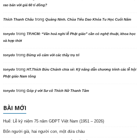
rao bán với giá 60 tỉ đồng?
trong
Thích Thanh Châu
Quảng Ninh. Chùa Tiêu Dao Khóa Tu Học Cuối Năm
trong
tonydo
TP.HCM: “Văn hoá nghi lễ Phật giáo” cần có nghệ thuật, khoa học
và hợp thời
trong
tonydo
Đừng vô cảm với các thầy trụ trì
trong
tonydo
HT.Thích Bửu Chánh chia sẻ: Kỹ năng dẫn chương trình các lễ hội
Phật giáo Nam tông
trong
tonydo
Góp ý với Sư cô Thích Nữ Thanh Tâm
BÀI MỚI
Huế: Lễ kỷ niệm 75 năm GĐPT Việt Nam (1951 – 2026)
Bốn người già, hai người con, một đứa cháu