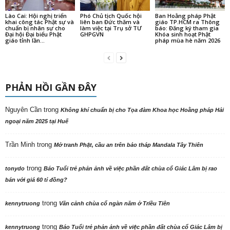
Lào Cai: Hội nghị triển
Phó Chủ tịch Quốc hội
Ban Hoằng pháp Phật
khai công tác Phật sự và
liên ban Đức thăm và
giáo TP.HCM ra Thông
chuẩn bị nhân sự cho
làm việc tại Trụ sở TƯ
báo: Đăng ký tham gia
Đại hội Đại biểu Phật
GHPGVN
Khóa sinh hoạt Phật
giáo tỉnh lần...
pháp mùa hè năm 2026
PHẢN HỒI GẦN ĐÂY
Nguyên Cần
trong
Không khí chuẩn bị cho Tọa đàm Khoa học Hoằng pháp Hải
ngoại năm 2025 tại Huế
Trần Minh
trong
Mở tranh Phật, cầu an trên bảo tháp Mandala Tây Thiên
trong
tonydo
Báo Tuổi trẻ phản ảnh về việc phần đất chùa cổ Giác Lâm bị rao
bán với giá 60 tỉ đồng?
trong
kennytruong
Vãn cảnh chùa cổ ngàn năm ở Triều Tiên
trong
kennytruong
Báo Tuổi trẻ phản ảnh về việc phần đất chùa cổ Giác Lâm bị