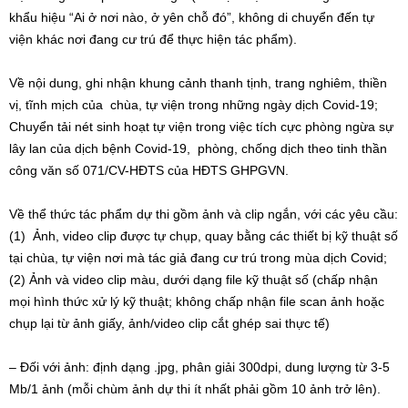
khẩu hiệu “Ai ở nơi nào, ở yên chỗ đó”, không di chuyển đến tự
viện khác nơi đang cư trú để thực hiện tác phẩm).
Về nội dung, ghi nhận khung cảnh thanh tịnh, trang nghiêm, thiền
vị, tĩnh mịch của chùa, tự viện trong những ngày dịch Covid-19;
Chuyển tải nét sinh hoạt tự viện trong việc tích cực phòng ngừa sự
lây lan của dịch bệnh Covid-19, phòng, chống dịch theo tinh thần
công văn số 071/CV-HĐTS của HĐTS GHPGVN.
Về thể thức tác phẩm dự thi gồm ảnh và clip ngắn, với các yêu cầu:
(1) Ảnh, video clip được tự chụp, quay bằng các thiết bị kỹ thuật số
tại chùa, tự viện nơi mà tác giả đang cư trú trong mùa dịch Covid;
(2) Ảnh và video clip màu, dưới dạng file kỹ thuật số (chấp nhận
mọi hình thức xử lý kỹ thuật; không chấp nhận file scan ảnh hoặc
chụp lại từ ảnh giấy, ảnh/video clip cắt ghép sai thực tế)
– Đối với ảnh: định dạng .jpg, phân giải 300dpi, dung lượng từ 3-5
Mb/1 ảnh (mỗi chùm ảnh dự thi ít nhất phải gồm 10 ảnh trở lên).