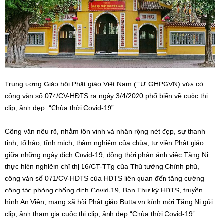
Trung ương Giáo hội Phật giáo Việt Nam (TƯ GHPGVN) vừa có
công văn số 074/CV-HĐTS ra ngày 3/4/2020 phổ biến về cuộc thi
clip, ảnh đẹp “Chùa thời Covid-19”.
Công văn nêu rõ, nhằm tôn vinh và nhân rộng nét đẹp, sự thanh
tịnh, tố hảo, tĩnh mịch, thâm nghiêm của chùa, tự viện Phật giáo
giữa những ngày dịch Covid-19, đồng thời phản ánh việc Tăng Ni
thực hiện nghiêm chỉ thị 16/CT-TTg của Thủ tướng Chính phủ,
công văn số 071/CV-HĐTS của HĐTS liên quan đến tăng cường
công tác phòng chống dịch Covid-19, Ban Thư ký HĐTS, truyền
hình An Viên, mạng xã hội Phật giáo Butta.vn kính mời Tăng Ni gửi
clip, ảnh tham gia cuộc thi clip, ảnh đẹp “Chùa thời Covid-19”.