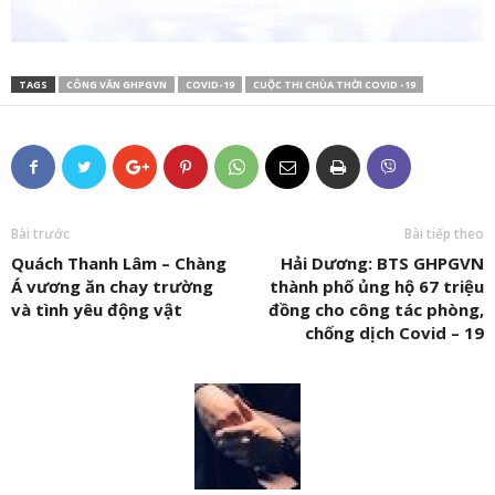
TAGS
CÔNG VĂN GHPGVN
COVID-19
CUỘC THI CHÙA THỜI COVID -19
Bài trước
Bài tiếp theo
Quách Thanh Lâm – Chàng
Hải Dương: BTS GHPGVN
Á vương ăn chay trường
thành phố ủng hộ 67 triệu
và tình yêu động vật
đồng cho công tác phòng,
chống dịch Covid – 19