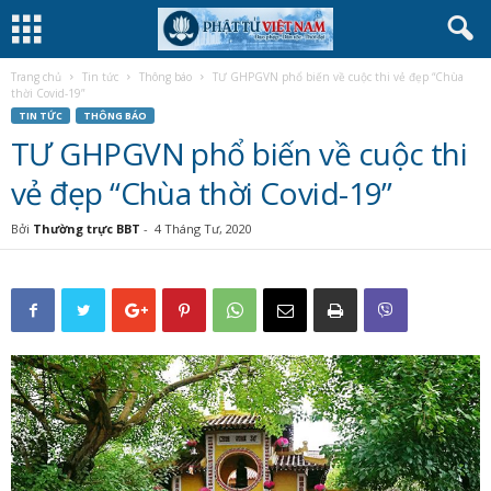
Trang chủ
Tin tức
Thông báo
TƯ GHPGVN phổ biến về cuộc thi vẻ đẹp “Chùa
thời Covid-19”
TIN TỨC
THÔNG BÁO
TƯ GHPGVN phổ biến về cuộc thi
vẻ đẹp “Chùa thời Covid-19”
Bởi
Thường trực BBT
-
4 Tháng Tư, 2020