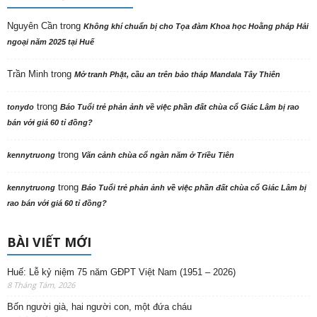
Nguyên Cần
trong
Không khí chuẩn bị cho Tọa đàm Khoa học Hoằng pháp Hải
ngoại năm 2025 tại Huế
Trần Minh
trong
Mở tranh Phật, cầu an trên bảo tháp Mandala Tây Thiên
trong
tonydo
Báo Tuổi trẻ phản ảnh về việc phần đất chùa cổ Giác Lâm bị rao
bán với giá 60 tỉ đồng?
trong
kennytruong
Vãn cảnh chùa cổ ngàn năm ở Triều Tiên
trong
kennytruong
Báo Tuổi trẻ phản ảnh về việc phần đất chùa cổ Giác Lâm bị
rao bán với giá 60 tỉ đồng?
BÀI VIẾT MỚI
Huế: Lễ kỷ niệm 75 năm GĐPT Việt Nam (1951 – 2026)
8 Tháng Tám, 2026
Bốn người già, hai người con, một đứa cháu