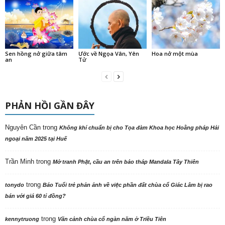
Sen hồng nở giữa tâm
Ước về Ngọa Vân, Yên
Hoa nở một mùa
an
Tử
PHẢN HỒI GẦN ĐÂY
Nguyên Cần
trong
Không khí chuẩn bị cho Tọa đàm Khoa học Hoằng pháp Hải
ngoại năm 2025 tại Huế
Trần Minh
trong
Mở tranh Phật, cầu an trên bảo tháp Mandala Tây Thiên
trong
tonydo
Báo Tuổi trẻ phản ảnh về việc phần đất chùa cổ Giác Lâm bị rao
bán với giá 60 tỉ đồng?
trong
kennytruong
Vãn cảnh chùa cổ ngàn năm ở Triều Tiên