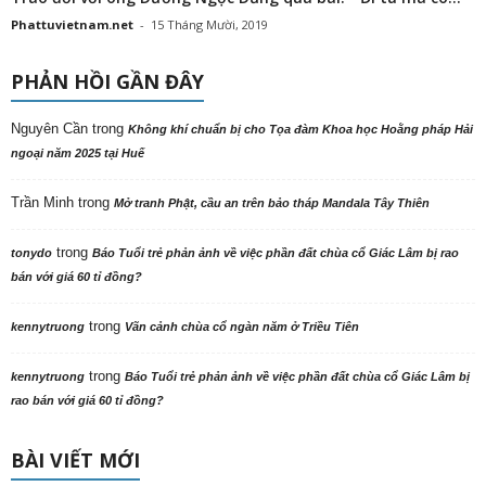
Phattuvietnam.net
-
15 Tháng Mười, 2019
PHẢN HỒI GẦN ĐÂY
Nguyên Cần
trong
Không khí chuẩn bị cho Tọa đàm Khoa học Hoằng pháp Hải
ngoại năm 2025 tại Huế
Trần Minh
trong
Mở tranh Phật, cầu an trên bảo tháp Mandala Tây Thiên
trong
tonydo
Báo Tuổi trẻ phản ảnh về việc phần đất chùa cổ Giác Lâm bị rao
bán với giá 60 tỉ đồng?
trong
kennytruong
Vãn cảnh chùa cổ ngàn năm ở Triều Tiên
trong
kennytruong
Báo Tuổi trẻ phản ảnh về việc phần đất chùa cổ Giác Lâm bị
rao bán với giá 60 tỉ đồng?
BÀI VIẾT MỚI