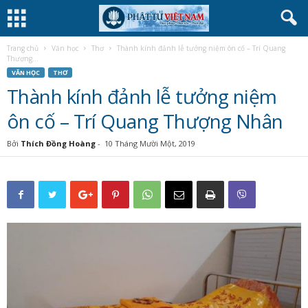
Trang chủ
Văn học
Thơ
Thành kính đảnh lễ tưởng niệm ôn cố – Trí Quang
Thượng...
VĂN HỌC
THƠ
Thành kính đảnh lễ tưởng niệm
ôn cố – Trí Quang Thượng Nhân
Bởi
Thích Đồng Hoàng
-
10 Tháng Mười Một, 2019