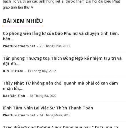
bạch Tổ và tri ân các anh hùng liệt sĩ trước thềm Đại hội đại biểu Phật
giáo tỉnh lần thứ V
BÀI XEM NHIỀU
Cô phóng viên lẳng lơ của báo Phụ nữ và chuyện tình tiền,
bản...
Phattuvietnam.net
-
26 Tháng Chín, 2019
Tấn phong Thượng toạ Thích Đồng Ngộ kế nhiệm trụ trì và
đặt đá...
BTV TP.HCM
-
13 Tháng Bảy, 2022
Thầy Nhật Từ không nên chối quanh mà phải có can đảm
nhận lỗi,...
Đào Văn Bình
-
18 Tháng Ba, 2020
Bình Tâm Nhìn Lại Việc Sư Thích Thanh Toàn
Phattuvietnam.net
-
14 Tháng Mười, 2019
Trao đổi với ông Dương Ngọc Dũng qua bài: “ Đi tu mà có...