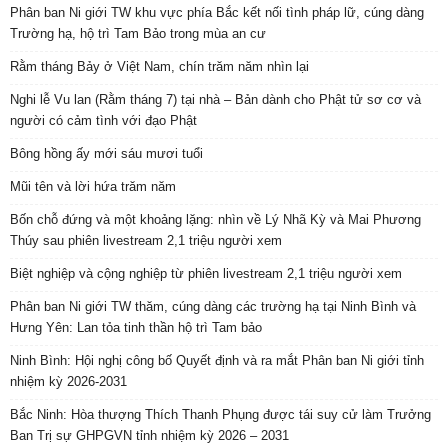
Phân ban Ni giới TW khu vực phía Bắc kết nối tình pháp lữ, cúng dàng
Trường hạ, hộ trì Tam Bảo trong mùa an cư
Rằm tháng Bảy ở Việt Nam, chín trăm năm nhìn lại
Nghi lễ Vu lan (Rằm tháng 7) tại nhà – Bản dành cho Phật tử sơ cơ và
người có cảm tình với đạo Phật
Bông hồng ấy mới sáu mươi tuổi
Mũi tên và lời hứa trăm năm
Bốn chỗ đứng và một khoảng lặng: nhìn về Lý Nhã Kỳ và Mai Phương
Thúy sau phiên livestream 2,1 triệu người xem
Biệt nghiệp và cộng nghiệp từ phiên livestream 2,1 triệu người xem
Phân ban Ni giới TW thăm, cúng dàng các trường hạ tại Ninh Bình và
Hưng Yên: Lan tỏa tinh thần hộ trì Tam bảo
Ninh Bình: Hội nghị công bố Quyết định và ra mắt Phân ban Ni giới tỉnh
nhiệm kỳ 2026-2031
Bắc Ninh: Hòa thượng Thích Thanh Phụng được tái suy cử làm Trưởng
Ban Trị sự GHPGVN tỉnh nhiệm kỳ 2026 – 2031