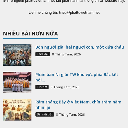
Ghi rõ nguồn phattuvietnam.net khi phát hành lại thông tin từ website này.
Liên hệ chúng tôi:
trisu@phattuvietnam.net
NHIỀU BÀI HƠN NỮA
Bốn người già, hai người con, một đứa cháu
Thời đại
8 Tháng Tám, 2026
Phân ban Ni giới TW khu vực phía Bắc kết
nối...
Tin tức
8 Tháng Tám, 2026
Rằm tháng Bảy ở Việt Nam, chín trăm năm
nhìn lại
Bài nổi bật
8 Tháng Tám, 2026