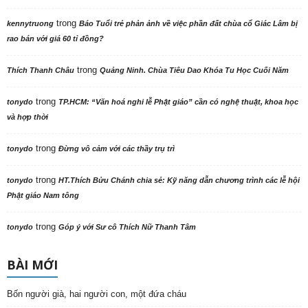
trong
kennytruong
Báo Tuổi trẻ phản ảnh về việc phần đất chùa cổ Giác Lâm bị
rao bán với giá 60 tỉ đồng?
trong
Thích Thanh Châu
Quảng Ninh. Chùa Tiêu Dao Khóa Tu Học Cuối Năm
trong
tonydo
TP.HCM: “Văn hoá nghi lễ Phật giáo” cần có nghệ thuật, khoa học
và hợp thời
trong
tonydo
Đừng vô cảm với các thầy trụ trì
trong
tonydo
HT.Thích Bửu Chánh chia sẻ: Kỹ năng dẫn chương trình các lễ hội
Phật giáo Nam tông
trong
tonydo
Góp ý với Sư cô Thích Nữ Thanh Tâm
BÀI MỚI
Bốn người già, hai người con, một đứa cháu