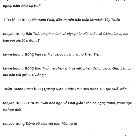
ngoại năm 2025 tại Huế
Trần Minh
trong
Mở tranh Phật, cầu an trên bảo tháp Mandala Tây Thiên
trong
tonydo
Báo Tuổi trẻ phản ảnh về việc phần đất chùa cổ Giác Lâm bị rao
bán với giá 60 tỉ đồng?
trong
kennytruong
Vãn cảnh chùa cổ ngàn năm ở Triều Tiên
trong
kennytruong
Báo Tuổi trẻ phản ảnh về việc phần đất chùa cổ Giác Lâm bị
rao bán với giá 60 tỉ đồng?
trong
Thích Thanh Châu
Quảng Ninh. Chùa Tiêu Dao Khóa Tu Học Cuối Năm
trong
tonydo
TP.HCM: “Văn hoá nghi lễ Phật giáo” cần có nghệ thuật, khoa học
và hợp thời
trong
tonydo
Đừng vô cảm với các thầy trụ trì