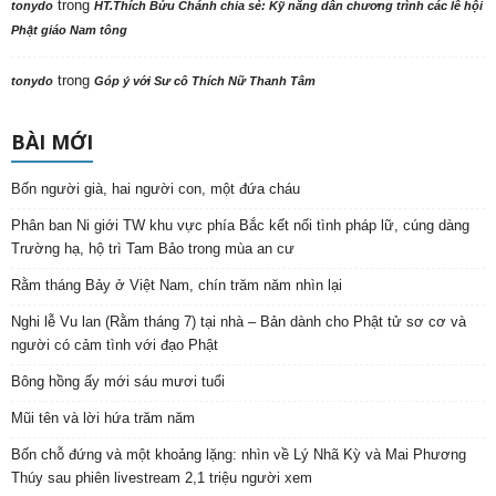
trong
tonydo
HT.Thích Bửu Chánh chia sẻ: Kỹ năng dẫn chương trình các lễ hội
Phật giáo Nam tông
trong
tonydo
Góp ý với Sư cô Thích Nữ Thanh Tâm
BÀI MỚI
Bốn người già, hai người con, một đứa cháu
Phân ban Ni giới TW khu vực phía Bắc kết nối tình pháp lữ, cúng dàng
Trường hạ, hộ trì Tam Bảo trong mùa an cư
Rằm tháng Bảy ở Việt Nam, chín trăm năm nhìn lại
Nghi lễ Vu lan (Rằm tháng 7) tại nhà – Bản dành cho Phật tử sơ cơ và
người có cảm tình với đạo Phật
Bông hồng ấy mới sáu mươi tuổi
Mũi tên và lời hứa trăm năm
Bốn chỗ đứng và một khoảng lặng: nhìn về Lý Nhã Kỳ và Mai Phương
Thúy sau phiên livestream 2,1 triệu người xem