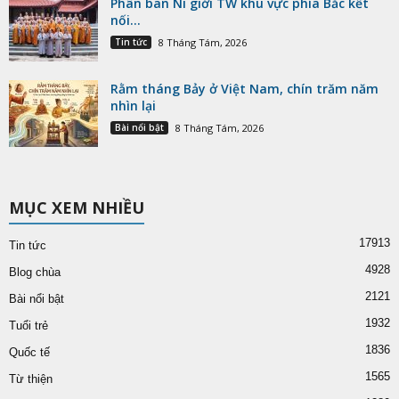
Phân ban Ni giới TW khu vực phía Bắc kết
nối...
Tin tức
8 Tháng Tám, 2026
Rằm tháng Bảy ở Việt Nam, chín trăm năm
nhìn lại
Bài nổi bật
8 Tháng Tám, 2026
MỤC XEM NHIỀU
17913
Tin tức
4928
Blog chùa
2121
Bài nổi bật
1932
Tuổi trẻ
1836
Quốc tế
1565
Từ thiện