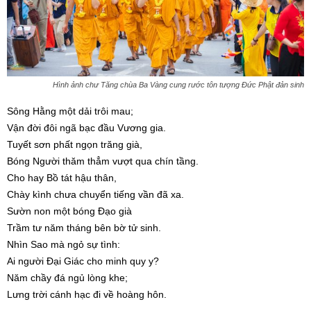
Hình ảnh chư Tăng chùa Ba Vàng cung rước tôn tượng Đức Phật đản sinh
Sông Hằng một dải trôi mau;
Vận đời đôi ngã bạc đầu Vương gia.
Tuyết sơn phất ngọn trăng già,
Bóng Người thăm thẳm vượt qua chín tầng.
Cho hay Bồ tát hậu thân,
Chày kình chưa chuyển tiếng vần đã xa.
Sườn non một bóng Đạo già
Trầm tư năm tháng bên bờ tử sinh.
Nhìn Sao mà ngỏ sự tình:
Ai người Đại Giác cho minh quy y?
Năm chầy đá ngủ lòng khe;
Lưng trời cánh hạc đi về hoàng hôn.