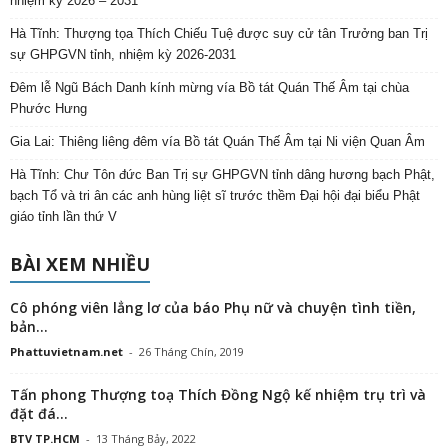
nhiệm kỳ 2026 – 2031
Hà Tĩnh: Thượng tọa Thích Chiếu Tuệ được suy cử tân Trưởng ban Trị
sự GHPGVN tỉnh, nhiệm kỳ 2026-2031
Đêm lễ Ngũ Bách Danh kính mừng vía Bồ tát Quán Thế Âm tại chùa
Phước Hưng
Gia Lai: Thiêng liêng đêm vía Bồ tát Quán Thế Âm tại Ni viện Quan Âm
Hà Tĩnh: Chư Tôn đức Ban Trị sự GHPGVN tỉnh dâng hương bạch Phật,
bạch Tổ và tri ân các anh hùng liệt sĩ trước thềm Đại hội đại biểu Phật
giáo tỉnh lần thứ V
BÀI XEM NHIỀU
Cô phóng viên lẳng lơ của báo Phụ nữ và chuyện tình tiền,
bản...
Phattuvietnam.net
-
26 Tháng Chín, 2019
Tấn phong Thượng toạ Thích Đồng Ngộ kế nhiệm trụ trì và
đặt đá...
BTV TP.HCM
-
13 Tháng Bảy, 2022