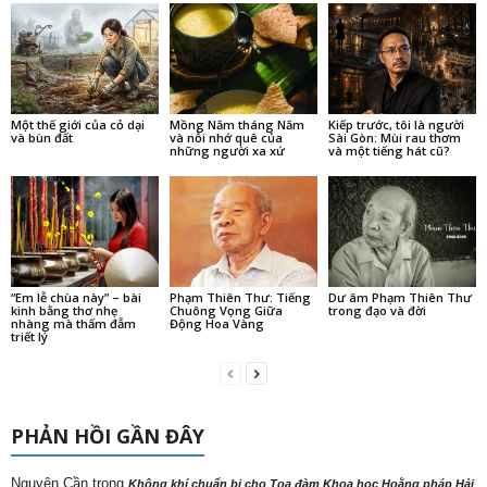
Một thế giới của cỏ dại
Mồng Năm tháng Năm
Kiếp trước, tôi là người
và bùn đất
và nỗi nhớ quê của
Sài Gòn: Mùi rau thơm
những người xa xứ
và một tiếng hát cũ?
“Em lễ chùa này” – bài
Phạm Thiên Thư: Tiếng
Dư âm Phạm Thiên Thư
kinh bằng thơ nhẹ
Chuông Vọng Giữa
trong đạo và đời
nhàng mà thấm đẫm
Động Hoa Vàng
triết lý
PHẢN HỒI GẦN ĐÂY
Nguyên Cần
trong
Không khí chuẩn bị cho Tọa đàm Khoa học Hoằng pháp Hải