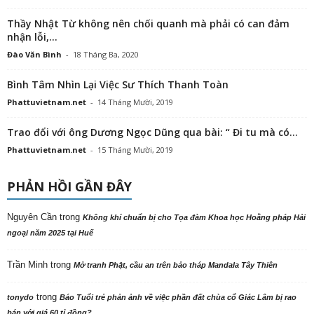
Thầy Nhật Từ không nên chối quanh mà phải có can đảm
nhận lỗi,...
Đào Văn Bình
-
18 Tháng Ba, 2020
Bình Tâm Nhìn Lại Việc Sư Thích Thanh Toàn
Phattuvietnam.net
-
14 Tháng Mười, 2019
Trao đổi với ông Dương Ngọc Dũng qua bài: “ Đi tu mà có...
Phattuvietnam.net
-
15 Tháng Mười, 2019
PHẢN HỒI GẦN ĐÂY
Nguyên Cần
trong
Không khí chuẩn bị cho Tọa đàm Khoa học Hoằng pháp Hải
ngoại năm 2025 tại Huế
Trần Minh
trong
Mở tranh Phật, cầu an trên bảo tháp Mandala Tây Thiên
trong
tonydo
Báo Tuổi trẻ phản ảnh về việc phần đất chùa cổ Giác Lâm bị rao
bán với giá 60 tỉ đồng?