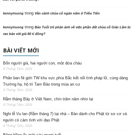
trong
kennytruong
Vãn cảnh chùa cổ ngàn năm ở Triều Tiên
trong
kennytruong
Báo Tuổi trẻ phản ảnh về việc phần đất chùa cổ Giác Lâm bị
rao bán với giá 60 tỉ đồng?
BÀI VIẾT MỚI
Bốn người già, hai người con, một đứa cháu
8 Tháng Tám, 2026
Phân ban Ni giới TW khu vực phía Bắc kết nối tình pháp lữ, cúng dàng
Trường hạ, hộ trì Tam Bảo trong mùa an cư
8 Tháng Tám, 2026
Rằm tháng Bảy ở Việt Nam, chín trăm năm nhìn lại
8 Tháng Tám, 2026
Nghi lễ Vu lan (Rằm tháng 7) tại nhà – Bản dành cho Phật tử sơ cơ và
người có cảm tình với đạo Phật
8 Tháng Tám, 2026
Bông hồng ấy mới sáu mươi tuổi