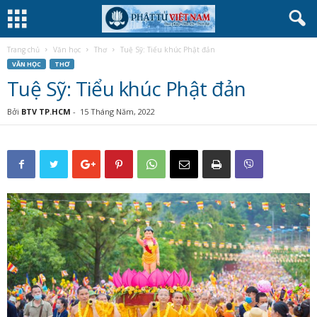
Trang chủ
Văn học
Thơ
Tuệ Sỹ: Tiểu khúc Phật đản
VĂN HỌC
THƠ
Tuệ Sỹ: Tiểu khúc Phật đản
Bởi
BTV TP.HCM
-
15 Tháng Năm, 2022