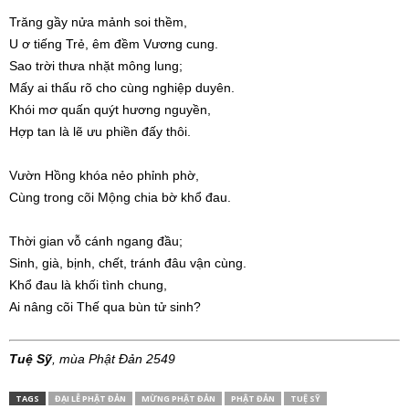
Trăng gầy nửa mảnh soi thềm,
U ơ tiếng Trẻ, êm đềm Vương cung.
Sao trời thưa nhặt mông lung;
Mấy ai thấu rõ cho cùng nghiệp duyên.
Khói mơ quấn quýt hương nguyền,
Hợp tan là lẽ ưu phiền đấy thôi.
Vườn Hồng khóa nẻo phỉnh phờ,
Cùng trong cõi Mộng chia bờ khổ đau.
Thời gian vỗ cánh ngang đầu;
Sinh, già, bịnh, chết, tránh đâu vận cùng.
Khổ đau là khối tình chung,
Ai nâng cõi Thế qua bùn tử sinh?
Tuệ Sỹ
, mùa Phật Đản 2549
TAGS
ĐẠI LỄ PHẬT ĐẢN
MỪNG PHẬT ĐẢN
PHẬT ĐẢN
TUỆ SỸ