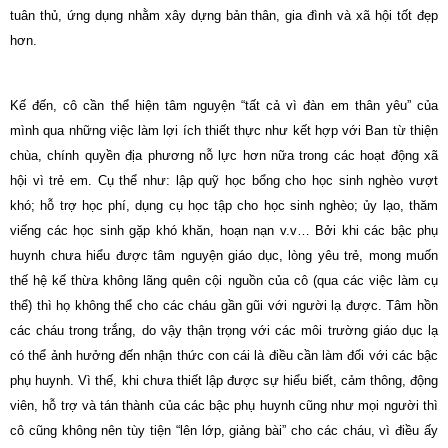
tuân thủ, ứng dụng nhằm xây dựng bản thân, gia đình và xã hội tốt đẹp
hơn.
Kế đến, cô cần thể hiện tâm nguyện “tất cả vì đàn em thân yêu” của
mình qua những việc làm lợi ích thiết thực như kết hợp với Ban từ thiện
chùa, chính quyền địa phương nỗ lực hơn nữa trong các hoạt động xã
hội vì trẻ em. Cụ thể như: lập quỹ học bổng cho học sinh nghèo vượt
khó; hỗ trợ học phí, dụng cụ học tập cho học sinh nghèo; ủy lạo, thăm
viếng các học sinh gặp khó khăn, hoạn nạn v.v… Bởi khi các bậc phụ
huynh chưa hiểu được tâm nguyện giáo dục, lòng yêu trẻ, mong muốn
thế hệ kế thừa không lãng quên cội nguồn của cô (qua các việc làm cụ
thể) thì họ không thể cho các cháu gần
gũi
với người lạ được. Tâm hồn
các cháu trong trắng, do vậy thận trọng với các môi trường giáo dục lạ
có thể ảnh hưởng đến nhận thức con cái là điều cần làm đối với các bậc
phụ huynh. Vì thế, khi chưa thiết lập được sự hiểu biết, cảm thông, động
viên, hỗ trợ và tán thành của các bậc phụ huynh cũng như mọi người thì
cô cũng không nên tùy tiện “lên lớp, giảng bài” cho các cháu, vì điều ấy