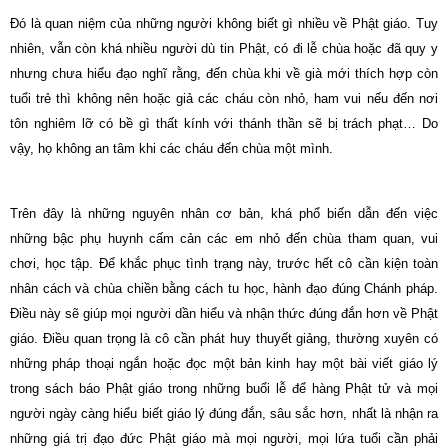
Đó là quan niệm của những người không biết gì nhiều về Phật giáo.
Tuy
nhiên, vẫn còn khá nhiều người dù tin Phật, có đi lễ chùa hoặc đã quy y
nhưng chưa hiểu đạo nghĩ rằng, đến chùa khi về già mới thích hợp còn
tuổi trẻ thì không nên hoặc giả các cháu còn nhỏ, ham vui nếu đến nơi
tôn nghiêm lỡ có bề gì thất kính với thánh thần sẽ bị trách phạt… Do
vậy, họ không
an
tâm khi các cháu đến chùa một mình.
Trên đây là những nguyên nhân cơ bản, khá phổ biến dẫn đến việc
những bậc phụ huynh cấm cản các em nhỏ đến chùa tham quan, vui
chơi, học tập.
Để khắc phục tình trạng này, trước hết cô cần kiện toàn
nhân cách và chùa chiền bằng cách tu học, hành đạo đúng Chánh pháp.
Điều này sẽ giúp mọi người dần hiểu và nhận thức đúng đắn hơn về Phật
giáo.
Điều quan trọng là cô cần phát huy thuyết giảng, thường xuyên có
những pháp thoại ngắn hoặc đọc một bản kinh hay một bài viết giáo lý
trong sách báo Phật giáo trong những buổi lễ để hàng Phật tử và mọi
người ngày càng hiểu biết giáo lý đúng đắn, sâu sắc hơn, nhất là nhận ra
những giá trị đạo đức Phật giáo mà mọi người, mọi lứa tuổi cần phải