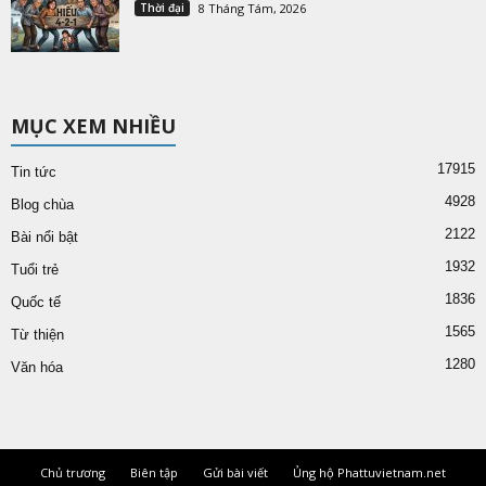
Thời đại
8 Tháng Tám, 2026
MỤC XEM NHIỀU
17915
Tin tức
4928
Blog chùa
2122
Bài nổi bật
1932
Tuổi trẻ
1836
Quốc tế
1565
Từ thiện
1280
Văn hóa
Chủ trương
Biên tập
Gửi bài viết
Ủng hộ Phattuvietnam.net