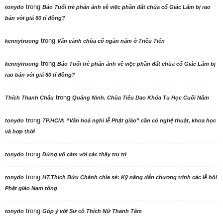
trong
tonydo
Báo Tuổi trẻ phản ảnh về việc phần đất chùa cổ Giác Lâm bị rao
bán với giá 60 tỉ đồng?
trong
kennytruong
Vãn cảnh chùa cổ ngàn năm ở Triều Tiên
trong
kennytruong
Báo Tuổi trẻ phản ảnh về việc phần đất chùa cổ Giác Lâm bị
rao bán với giá 60 tỉ đồng?
trong
Thích Thanh Châu
Quảng Ninh. Chùa Tiêu Dao Khóa Tu Học Cuối Năm
trong
tonydo
TP.HCM: “Văn hoá nghi lễ Phật giáo” cần có nghệ thuật, khoa học
và hợp thời
trong
tonydo
Đừng vô cảm với các thầy trụ trì
trong
tonydo
HT.Thích Bửu Chánh chia sẻ: Kỹ năng dẫn chương trình các lễ hội
Phật giáo Nam tông
trong
tonydo
Góp ý với Sư cô Thích Nữ Thanh Tâm