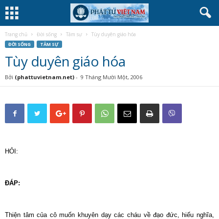
Trang chủ
Đời sống
Tâm sự
Tùy duyên giáo hóa
ĐỜI SỐNG
TÂM SỰ
Tùy duyên giáo hóa
Bởi
(phattuvietnam.net)
-
9 Tháng Mười Một, 2006
HỎI:
ĐÁP:
Thiện tâm của cô muốn khuyên dạy các cháu về đạo đức, hiếu nghĩa,