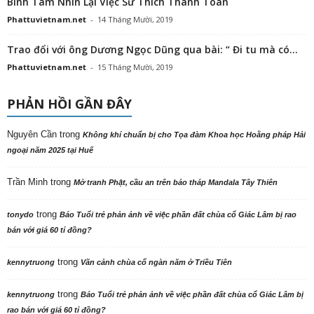
Bình Tâm Nhìn Lại Việc Sư Thích Thanh Toàn
Phattuvietnam.net
-
14 Tháng Mười, 2019
Trao đổi với ông Dương Ngọc Dũng qua bài: “ Đi tu mà có...
Phattuvietnam.net
-
15 Tháng Mười, 2019
PHẢN HỒI GẦN ĐÂY
Nguyên Cần
trong
Không khí chuẩn bị cho Tọa đàm Khoa học Hoằng pháp Hải
ngoại năm 2025 tại Huế
Trần Minh
trong
Mở tranh Phật, cầu an trên bảo tháp Mandala Tây Thiên
trong
tonydo
Báo Tuổi trẻ phản ảnh về việc phần đất chùa cổ Giác Lâm bị rao
bán với giá 60 tỉ đồng?
trong
kennytruong
Vãn cảnh chùa cổ ngàn năm ở Triều Tiên
trong
kennytruong
Báo Tuổi trẻ phản ảnh về việc phần đất chùa cổ Giác Lâm bị
rao bán với giá 60 tỉ đồng?