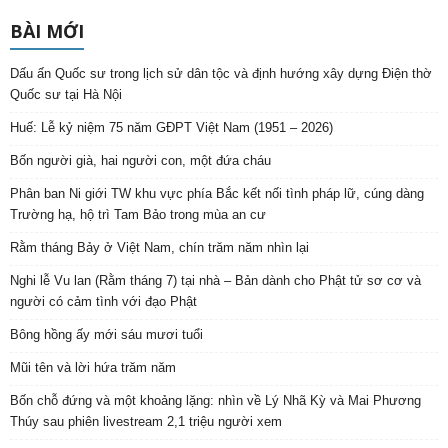
BÀI MỚI
Dấu ấn Quốc sư trong lịch sử dân tộc và định hướng xây dựng Điện thờ
Quốc sư tại Hà Nội
Huế: Lễ kỷ niệm 75 năm GĐPT Việt Nam (1951 – 2026)
Bốn người già, hai người con, một đứa cháu
Phân ban Ni giới TW khu vực phía Bắc kết nối tình pháp lữ, cúng dàng
Trường hạ, hộ trì Tam Bảo trong mùa an cư
Rằm tháng Bảy ở Việt Nam, chín trăm năm nhìn lại
Nghi lễ Vu lan (Rằm tháng 7) tại nhà – Bản dành cho Phật tử sơ cơ và
người có cảm tình với đạo Phật
Bông hồng ấy mới sáu mươi tuổi
Mũi tên và lời hứa trăm năm
Bốn chỗ đứng và một khoảng lặng: nhìn về Lý Nhã Kỳ và Mai Phương
Thúy sau phiên livestream 2,1 triệu người xem