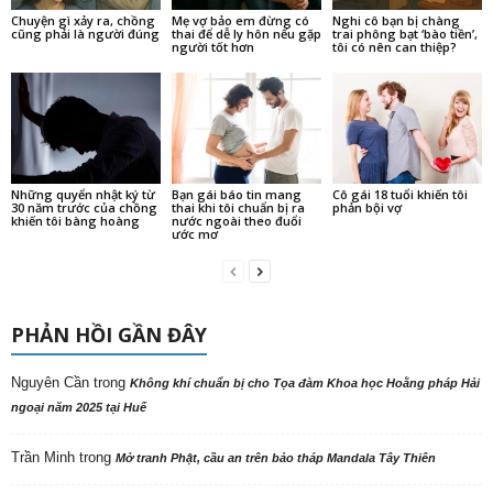
Chuyện gì xảy ra, chồng
Mẹ vợ bảo em đừng có
Nghi cô bạn bị chàng
cũng phải là người đúng
thai để dễ ly hôn nếu gặp
trai phông bạt ‘bào tiền’,
người tốt hơn
tôi có nên can thiệp?
Những quyển nhật ký từ
Bạn gái báo tin mang
Cô gái 18 tuổi khiến tôi
30 năm trước của chồng
thai khi tôi chuẩn bị ra
phản bội vợ
khiến tôi bàng hoàng
nước ngoài theo đuổi
ước mơ
PHẢN HỒI GẦN ĐÂY
Nguyên Cần
trong
Không khí chuẩn bị cho Tọa đàm Khoa học Hoằng pháp Hải
ngoại năm 2025 tại Huế
Trần Minh
trong
Mở tranh Phật, cầu an trên bảo tháp Mandala Tây Thiên