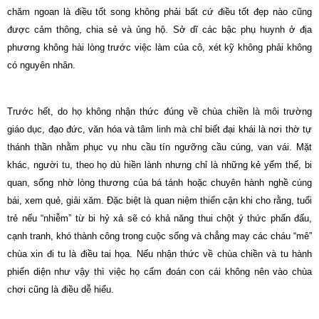
chăm ngoan là điều tốt song không phải bất cứ điều tốt đẹp nào cũng
được cảm thông, chia sẻ và ủng hộ.
Sở dĩ các bậc phụ huynh ở địa
phương không hài lòng trước việc làm của cô, xét kỹ không phải không
có nguyên nhân.
Trước hết, do họ không nhận thức đúng về chùa chiền là môi trường
giáo dục, đạo đức, văn hóa và tâm linh mà chỉ biết đại khái là nơi thờ tự
thánh thần nhằm phục vụ nhu cầu tín ngưỡng cầu cúng, van vái. Mặt
khác, người tu,
theo
họ dù hiền lành nhưng chỉ là những kẻ yếm thế, bi
quan, sống nhờ lòng thương của bá tánh hoặc chuyên hành nghề cúng
bái, xem quẻ, giải xăm. Đặc biệt là quan niệm thiển cận khi cho rằng, tuổi
trẻ nếu “nhiễm” từ bi hỷ xả sẽ có khả năng thui chột ý thức phấn đấu,
cạnh tranh, khó thành công trong cuộc sống và chẳng may các cháu “mê”
chùa xin đi tu là điều tai họa. Nếu nhận thức về chùa chiền và tu hành
phiến diện như vậy thì việc họ cấm đoán con cái không nên vào chùa
chơi cũng là điều dễ hiểu.