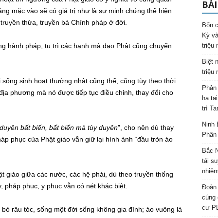
BÀI
ng mặc vào sẽ có giá trị như là sự minh chứng thể hiện
 truyền thừa, truyền bá Chính pháp ở đời.
Bốn c
Kỳ và
ợng hành pháp, tu trì các hạnh mà đạo Phật cũng chuyển
triệu
Biệt 
triệu
i sống sinh hoạt thường nhật cũng thế, cũng tùy theo thời
Phân 
địa phương mà nó được tiếp tục điều chỉnh, thay đổi cho
hạ tạ
trì T
Ninh 
 duyên bất biến, bất biến mà tùy duyên
”, cho nên dù thay
Phân 
háp phục của Phật giáo vẫn giữ lại hình ảnh “đầu tròn áo
Bắc N
tái s
nhiệm
t giáo giữa các nước, các hệ phái, dù theo truyền thống
, pháp phục, y phục vẫn có nét khác biệt.
Đoàn 
cúng 
cư P
o bỏ râu tóc, sống một đời sống không gia đình; áo vuông là