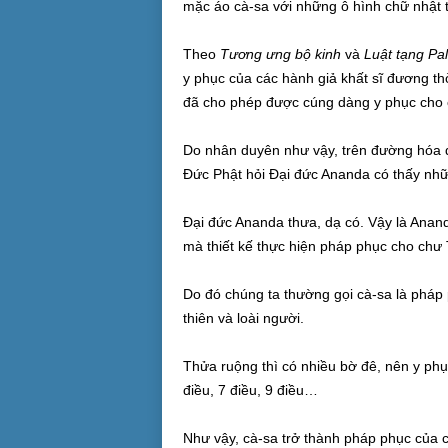
mặc áo cà-sa với những ô hình chữ nhật 
Theo
Tương ưng bộ kinh
và
Luật tạng Pal
y phục của các hành giả khất sĩ đương th
đã cho phép được cúng dàng y phục cho c
Do nhân duyên như vậy, trên đường hóa đ
Đức Phật hỏi Đại đức Ananda có thấy nh
Đại đức Ananda thưa, dạ có. Vậy là Anand
mà thiết kế thực hiện pháp phục cho chư
Do đó chúng ta thường gọi cà-sa là pháp
thiên và loài người.
Thửa ruộng thì có nhiều bờ đê, nên y phụ
điều, 7 điều, 9 điều…
Như vậy, cà-sa trở thành pháp phục của ch