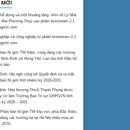
 MỚI
hỗ đứng và một khoảng lặng: nhìn về Lý Nhã
 Mai Phương Thúy sau phiên livestream 2,1
 người xem
nghiệp và cộng nghiệp từ phiên livestream 2,1
 người xem
ban Ni giới TW thăm, cúng dàng các trường
i Ninh Bình và Hưng Yên: Lan tỏa tinh thần hộ
am bảo
Bình: Hội nghị công bố Quyết định và ra mắt
ban Ni giới tỉnh nhiệm kỳ 2026-2031
inh: Hòa thượng Thích Thanh Phụng được
uy cử làm Trưởng Ban Trị sự GHPGVN tỉnh
 kỳ 2026 – 2031
Phân ban Ni giới TW khu vực phía Bắc thăm,
dàng các trường hạ tại Hà Nội nhân mùa an
L.2570