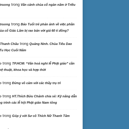
trong
truong
Vãn cảnh chùa cổ ngàn năm ở Triều
trong
truong
Báo Tuổi trẻ phản ảnh về việc phần
ùa cổ Giác Lâm bị rao bán với giá 60 tỉ đồng?
trong
 Thanh Châu
Quảng Ninh. Chùa Tiêu Dao
Tu Học Cuối Năm
trong
o
TP.HCM: “Văn hoá nghi lễ Phật giáo” cần
ệ thuật, khoa học và hợp thời
trong
o
Đừng vô cảm với các thầy trụ trì
trong
o
HT.Thích Bửu Chánh chia sẻ: Kỹ năng dẫn
 trình các lễ hội Phật giáo Nam tông
trong
o
Góp ý với Sư cô Thích Nữ Thanh Tâm