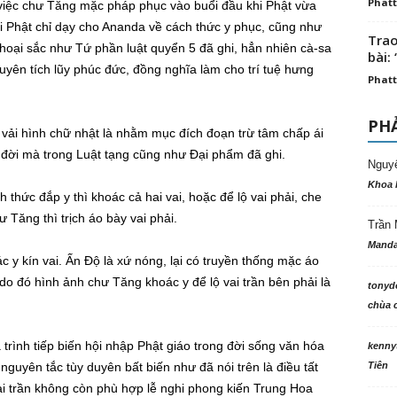
Phatt
, việc chư Tăng mặc pháp phục vào buổi đầu khi Phật vừa
hi Phật chỉ dạy cho Ananda về cách thức y phục, cũng như
Trao
 hoại sắc như Tứ phần luật quyển 5 đã ghi, hẳn nhiên cà-sa
bài: 
duyên tích lũy phúc đức, đồng nghĩa làm cho trí tuệ hưng
Phatt
PHẢ
vải hình chữ nhật là nhằm mục đích đoạn trừ tâm chấp ái
 đời mà trong Luật tạng cũng như Đại phẩm đã ghi.
Nguy
Khoa 
 thức đắp y thì khoác cả hai vai, hoặc để lộ vai phải, che
 Tăng thì trịch áo bày vai phải.
Trần 
Manda
c y kín vai. Ấn Độ là xứ nóng, lại có truyền thống mặc áo
 do đó hình ảnh chư Tăng khoác y để lộ vai trần bên phải là
tonyd
chùa c
trình tiếp biến hội nhập Phật giáo trong đời sống văn hóa
kenny
nguyên tắc tùy duyên bất biến như đã nói trên là điều tất
Tiên
ai trần không còn phù hợp lễ nghi phong kiến Trung Hoa