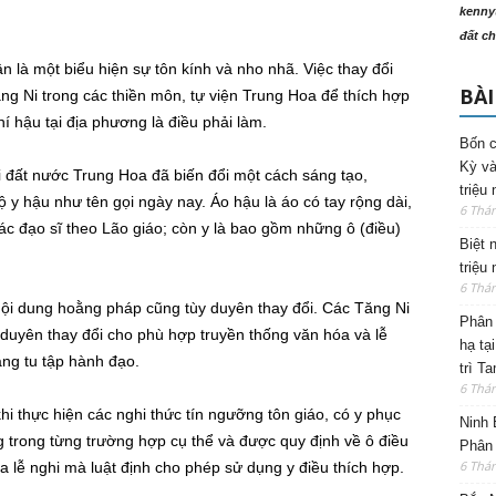
kenny
đất ch
 là một biểu hiện sự tôn kính và nho nhã. Việc thay đổi
BÀI
ng Ni trong các thiền môn, tự viện Trung Hoa để thích hợp
í hậu tại địa phương là điều phải làm.
Bốn c
Kỳ và
 đất nước Trung Hoa đã biến đổi một cách sáng tạo,
triệu
 y hậu như tên gọi ngày nay. Áo hậu là áo có tay rộng dài,
6 Thá
c đạo sĩ theo Lão giáo; còn y là bao gồm những ô (điều)
Biệt 
triệu
6 Thá
 nội dung hoằng pháp cũng tùy duyên thay đổi. Các Tăng Ni
Phân 
duyên thay đổi cho phù hợp truyền thống văn hóa và lễ
hạ tạ
ang tu tập hành đạo.
trì T
6 Thá
i thực hiện các nghi thức tín ngưỡng tôn giáo, có y phục
Ninh 
 trong từng trường hợp cụ thể và được quy định về ô điều
Phân 
6 Thá
a lễ nghi mà luật định cho phép sử dụng y điều thích hợp.