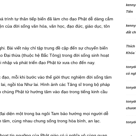
kenny
Tiên
uá trình tự thân tiếp biến đã làm cho đạo Phật dễ dàng cắm
ện của đời sống văn hóa, văn học, đạo đức, giáo dục, tôn
kenny
đất ch
Thích
nghi. Bài viết này chỉ tập trung đề cập đến sự chuyển biến
Khóa 
áo Đại thừa (thuộc hệ Bắc Tông) trong đời sống sinh hoạt
ội nhập và phát triển đạo Phật từ xưa cho đến nay.
tonyd
có ngh
ọc đạo, mỗi khi bước vào thế giới thực nghiệm đời sống tâm
lai, ngồi tòa Như lai. Hình ảnh các Tăng sĩ trong bộ pháp
tonyd
 chúng Phật tử hướng tâm vào đạo trong tiếng kinh cầu
tonyd
chương
 đại diện một trong ba ngôi Tam bảo hướng mọi người dễ
 tâm, cùng nhau chung sống trong hòa bình, an lạc.
tonyd
 hoạt tín ngưỡng của Phật giáo có ý nghĩa vô cùng quan