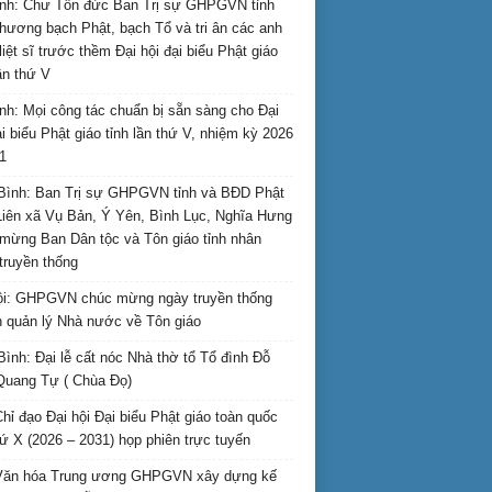
nh: Chư Tôn đức Ban Trị sự GHPGVN tỉnh
hương bạch Phật, bạch Tổ và tri ân các anh
liệt sĩ trước thềm Đại hội đại biểu Phật giáo
lần thứ V
nh: Mọi công tác chuẩn bị sẵn sàng cho Đại
ại biểu Phật giáo tỉnh lần thứ V, nhiệm kỳ 2026
1
Bình: Ban Trị sự GHPGVN tỉnh và BĐD Phật
Liên xã Vụ Bản, Ý Yên, Bình Lục, Nghĩa Hưng
mừng Ban Dân tộc và Tôn giáo tỉnh nhân
truyền thống
i: GHPGVN chúc mừng ngày truyền thống
 quản lý Nhà nước về Tôn giáo
Bình: Đại lễ cất nóc Nhà thờ tổ Tổ đình Đỗ
Quang Tự ( Chùa Đọ)
hỉ đạo Đại hội Đại biểu Phật giáo toàn quốc
hứ X (2026 – 2031) họp phiên trực tuyến
Văn hóa Trung ương GHPGVN xây dựng kế