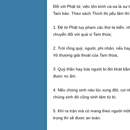
Đối với Phật tử, việc tôn kính cà-sa là sự
Tam bảo. Theo sách
Thích thị yếu lâm
thì
1. Đệ tử Phật tuy phạm các thứ tà kiến, n
chuyển đối với quả vị Tam thừa;
2. Trời rồng quỷ, người, phi nhân, nếu ha
Vô thượng giải thoát của Tam thừa;
3. Quỷ thần hay loài người bị đói khát b
được no ấm.
4. Nếu chúng sinh nào lúc xung đột, coi n
chúng sinh đó cũng sinh tâm từ bi;
5. Khi ra trận mà có mang theo người một
trọng thì sẽ được an toàn.