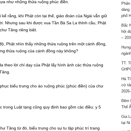
tựa như những thửa ruộng phúc điền.
Phân 
dàng 
i
kể rằng, khi Phật còn tại thế, giáo đoàn của Ngài vẫn giữ
phố H
ời. Nhưng sau khi được vua Tần Bà Sa La thỉnh cầu, Phật
Bắc N
hư Tăng riêng biệt.
hội đ
– 203
ộ, Phật nhìn thấy những thửa ruộng trên một cánh đồng,
Hưng 
ững thửa ruộng của cánh đồng này không?
ngành
TT. T
a theo lời chỉ dạy của Phật lấy hình ảnh các thửa ruộng
GHPGV
 Tăng.
Hà Tĩ
cử tâ
 phục biểu trưng cho áo ruộng phúc (phúc điền) của chư
2026-
Đêm l
c trong Luật tạng cũng quy định bao gồm các điều: y 5
Thế 
Gia L
tại N
ư Tăng từ đó, biểu trưng cho sự tu tập phúc trí trang