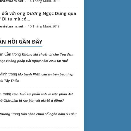
uvietnam.net
-
14 Tháng Mười, 2019
 đổi với ông Dương Ngọc Dũng qua
“ Đi tu mà có...
uvietnam.net
-
15 Tháng Mười, 2019
N HỒI GẦN ĐÂY
ên Cần
trong
Không khí chuẩn bị cho Tọa đàm
học Hoằng pháp Hải ngoại năm 2025 tại Huế
Minh
trong
Mở tranh Phật, cầu an trên bảo tháp
la Tây Thiên
trong
o
Báo Tuổi trẻ phản ảnh về việc phần đất
ổ Giác Lâm bị rao bán với giá 60 tỉ đồng?
trong
truong
Vãn cảnh chùa cổ ngàn năm ở Triều