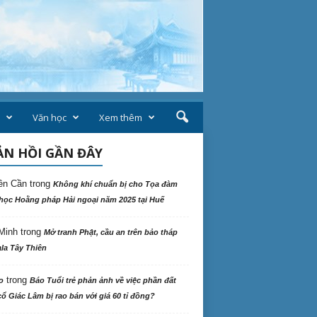
Văn học
Xem thêm
N HỒI GẦN ĐÂY
ên Cần
trong
Không khí chuẩn bị cho Tọa đàm
học Hoằng pháp Hải ngoại năm 2025 tại Huế
Minh
trong
Mở tranh Phật, cầu an trên bảo tháp
la Tây Thiên
trong
o
Báo Tuổi trẻ phản ảnh về việc phần đất
ổ Giác Lâm bị rao bán với giá 60 tỉ đồng?