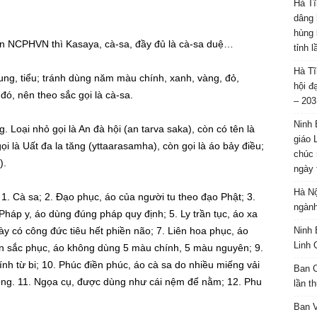
Hà Tĩ
dâng 
hùng 
n NCPHVN thì Kasaya, cà-sa, đầy đủ là cà-sa duệ…
tỉnh 
Hà Tĩ
rung, tiểu; tránh dùng năm màu chính, xanh, vàng, đỏ,
hội đ
đó, nên theo sắc gọi là cà-sa.
– 203
Ninh 
ng. Loại nhỏ gọi là An đà hội (an tarva saka), còn có tên là
giáo 
i là Uất đa la tăng (yttaarasamha), còn gọi là áo bảy điều;
chúc 
).
ngày 
Hà Nộ
 1. Cà sa; 2. Đạo phục, áo của người tu theo đạo Phật; 3.
ngành
 Pháp y, áo dùng đúng pháp quy định; 5. Ly trần tục, áo xa
này có công đức tiêu hết phiền não; 7. Liên hoa phục, áo
Ninh 
Linh 
n sắc phục, áo không dùng 5 màu chính, 5 màu nguyên; 9.
nh từ bi; 10. Phúc điền phúc, áo cà sa do nhiều miếng vải
Ban C
đồng. 11. Ngọa cụ, được dùng như cái nệm để nằm; 12. Phu
lần t
Ban 