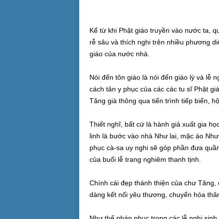
Kể từ khi Phật giáo truyền vào nước ta, q
rễ sâu và thích nghi trên nhiều phương di
giáo của nước nhà.
Nói đến tôn giáo là nói đến giáo lý và lễ 
cách tân y phục của các các tu sĩ Phật gi
Tăng già thông qua tiến trình tiếp biến, h
Thiết nghĩ, bất cứ là hành giả xuất gia h
linh là bước vào nhà Như lai, mặc áo Như 
phục cà-sa uy nghi sẽ góp phần đưa quần
của buổi lễ trang nghiêm thanh tịnh.
Chính cái đẹp thánh thiện của chư Tăng,
dàng kết nối yêu thương, chuyển hóa thân
Như thế pháp phục trong các lễ nghi sinh