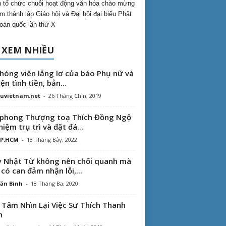
 tổ chức chuỗi hoạt động văn hóa chào mừng
m thành lập Giáo hội và Đại hội đại biểu Phật
toàn quốc lần thứ X
 XEM NHIỀU
hóng viên lẳng lơ của báo Phụ nữ và
ện tình tiền, bản...
uvietnam.net
-
26 Tháng Chín, 2019
phong Thượng toạ Thích Đồng Ngộ
hiệm trụ trì và đặt đá...
TP.HCM
-
13 Tháng Bảy, 2022
 Nhật Từ không nên chối quanh mà
 có can đảm nhận lỗi,...
ăn Bình
-
18 Tháng Ba, 2020
 Tâm Nhìn Lại Việc Sư Thích Thanh
n