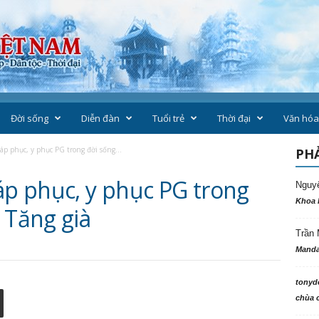
Đời sống
Diễn đàn
Tuổi trẻ
Thời đại
Văn hóa
áp phục, y phục PG trong đời sống...
PHẢ
áp phục, y phục PG trong
Nguy
Khoa 
 Tăng già
Trần 
Manda
tonyd
chùa c