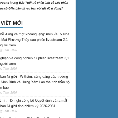
trong
truong
Báo Tuổi trẻ phản ảnh về việc phần
ùa cổ Giác Lâm bị rao bán với giá 60 tỉ đồng?
 VIẾT MỚI
hỗ đứng và một khoảng lặng: nhìn về Lý Nhã
 Mai Phương Thúy sau phiên livestream 2,1
 người xem
ng Tám, 2026
nghiệp và cộng nghiệp từ phiên livestream 2,1
 người xem
ng Tám, 2026
ban Ni giới TW thăm, cúng dàng các trường
i Ninh Bình và Hưng Yên: Lan tỏa tinh thần hộ
am bảo
ng Tám, 2026
Bình: Hội nghị công bố Quyết định và ra mắt
ban Ni giới tỉnh nhiệm kỳ 2026-2031
ng Tám, 2026