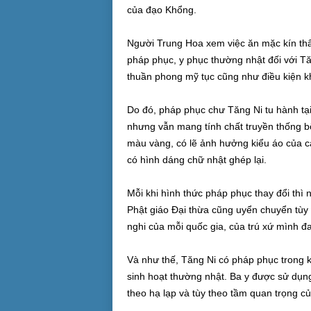
của đạo Khổng.
Người Trung Hoa xem việc ăn mặc kín thân
pháp phục, y phục thường nhật đối với Tă
thuần phong mỹ tục cũng như điều kiện kh
Do đó, pháp phục chư Tăng Ni tu hành tại
nhưng vẫn mang tính chất truyền thống bộ
màu vàng, có lẽ ảnh hưởng kiểu áo của cá
có hình dáng chữ nhật ghép lại.
Mỗi khi hình thức pháp phục thay đổi thì
Phật giáo Đại thừa cũng uyển chuyển tùy 
nghi của mỗi quốc gia, của trú xứ mình đ
Và như thế, Tăng Ni có pháp phục trong kh
sinh hoạt thường nhật. Ba y được sử dụng
theo hạ lạp và tùy theo tầm quan trọng củ