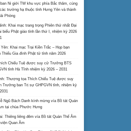
ban Ni giới TW khu vực phía Bắc thăm, cúng
các trường hạ thuộc tỉnh Hưng Yên và thành
ải Phòng
inh: Khai mạc trang trọng Phiên thứ nhất Đại
ại biểu Phật giáo tỉnh lần thứ I, nhiệm kỳ 2026
1
Yên: Khai mạc Trại Kiền Trắc – Họp bạn
 Thiếu Gia đình Phật tử tỉnh năm 2026
hích Chiếu Tuệ được suy cử Trưởng BTS
N tỉnh Hà Tĩnh nhiệm kỳ 2026 – 2031
nh: Thượng tọa Thích Chiếu Tuệ được suy
n Trưởng ban Trị sự GHPGVN tỉnh, nhiệm kỳ
2031
ễ Ngũ Bách Danh kính mừng vía Bồ tát Quán
Âm tại chùa Phước Hưng
ai: Thiêng liêng đêm vía Bồ tát Quán Thế Âm
i viện Quan Âm