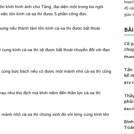
hoạch
 tôn kính hình ảnh chư Tăng, đại diện một trong ba ngôi
45 nă
 việc tôn kính cà-sa thì được 5 phần công đức.
giáo 
hưng nếu thành tâm tôn kính cà-sa thì được bất thoái
BÀI
Cô p
chuy
y cung kính cà-sa thì sẽ được bất thoái chuyển đối với đạo
Phatt
Tấn 
ần cùng bức bách nếu có được một mảnh nhỏ cà-sa thì cũng
kế n
BTV 
hau như thù địch mà khởi niệm đến thần lực cà-sa thì
Thầy
phải
Đào V
 mảnh nhỏ cà-sa thì chúng sinh đó với lòng cung kính tôn
Bình
Toà