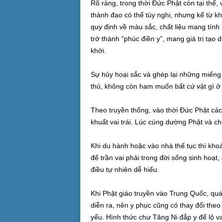
Rõ ràng, trong thời Đức Phật còn tại thế
thành đạo có thể tùy nghi, nhưng kể từ k
quy định về màu sắc, chất liệu mang tính
trở thành “phúc điền y”, mang giá trị tạo 
khởi.
Sự hủy hoại sắc và ghép lại những miếng 
thủ, không còn ham muốn bất cứ vật gì ở
Theo truyền thống, vào thời Đức Phật cách
khuất vai trái. Lúc cúng dường Phật và chư
Khi du hành hoặc vào nhà thế tục thì khoá
để trần vai phải trong đời sống sinh hoạt,
điều tự nhiên dễ hiểu.
Khi Phật giáo truyền vào Trung Quốc, quá 
diễn ra, nên y phục cũng có thay đổi theo 
yếu. Hình thức chư Tăng Ni đắp y để lộ v