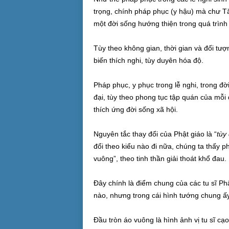
trọng, chính pháp phục (y hậu) mà chư Tă
một đời sống hướng thiện trong quá trình
Tùy theo không gian, thời gian và đối tư
biến thích nghi, tùy duyên hóa độ.
Pháp phục, y phục trong lễ nghi, trong đờ
đại, tùy theo phong tục tập quán của mỗi 
thích ứng đời sống xã hội.
Nguyên tắc thay đổi của Phật giáo là “
tùy
đổi theo kiểu nào đi nữa, chúng ta thấy p
vuông”, theo tinh thần giải thoát khổ đau.
Đây chính là điểm chung của các tu sĩ Phậ
nào, nhưng trong cái hình tướng chung ấy
Đầu tròn áo vuông là hình ảnh vị tu sĩ cạ