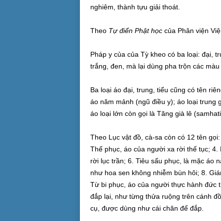
nghiêm, thành tựu giải thoát.
Theo
Tự điển Phật học
của Phân viện Việ
Pháp y của của Tỳ kheo có ba loại: đại, t
trắng, đen, mà lại dùng pha trộn các màu 
Ba loại áo đại, trung, tiểu cũng có tên riê
áo năm mảnh (ngũ điều y); áo loại trung gọ
áo loại lớn còn gọi là Tăng già lê (samhati
Theo Lục vật đồ, cà-sa còn có 12 tên gọi:
Thế phục, áo của người xa rời thế tục; 4.
rời lục trần; 6. Tiêu sấu phục, là mặc áo 
như hoa sen không nhiễm bùn hôi; 8. Giá
Từ bi phục, áo của người thực hành đức tí
đắp lại, như từng thửa ruộng trên cánh 
cụ, được dùng như cái chăn để đắp.