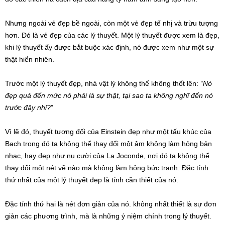
Nhưng ngoài vẻ đẹp bề ngoài, còn một vẻ đẹp tế nhị và trừu tượng
hơn. Đó là vẻ đẹp của các lý thuyết. Một lý thuyết được xem là đẹp,
khi lý thuyết ấy được bắt buộc xác định, nó được xem như một sự
thật hiển nhiên.
Trước một lý thuyết đẹp, nhà vật lý không thể không thốt lên:
“Nó
đẹp quá đến mức nó phải là sự thật, tại sao ta không nghĩ đến nó
trước đây nhỉ?
”
Vì lẽ đó, thuyết tương đối của Einstein đẹp như một tấu khúc của
Bach trong đó ta không thể thay đổi một âm không làm hỏng bản
nhạc, hay đẹp như nụ cười của La Joconde, nơi đó ta không thể
thay đổi một nét vẽ nào mà không làm hỏng bức tranh. Đặc tính
thứ nhất của một lý thuyết đẹp là tính cần thiết của nó.
Đặc tính thứ hai là nét đơn giản của nó. không nhất thiết là sự đơn
giản các phương trình, mà là những ý niệm chính trong lý thuyết.