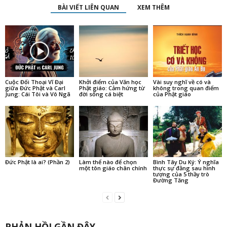
BÀI VIẾT LIÊN QUAN
XEM THÊM
Cuộc Đối Thoại Vĩ Đại
Khởi điểm của Văn học
Vài suy nghĩ về có và
giữa Đức Phật và Carl
Phật giáo: Cảm hứng từ
không trong quan điểm
Jung: Cái Tôi và Vô Ngã
đời sống cá biệt
của Phật giáo
Đức Phật là ai? (Phần 2)
Làm thể nào để chọn
Bình Tây Du Ký: Ý nghĩa
một tôn giáo chân chính
thực sự đằng sau hình
tượng của 5 thầy trò
Đường Tăng
PHẢN HỒI GẦN ĐÂY