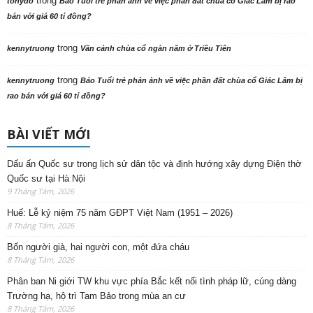
trong
tonydo
Báo Tuổi trẻ phản ảnh về việc phần đất chùa cổ Giác Lâm bị rao
bán với giá 60 tỉ đồng?
trong
kennytruong
Vãn cảnh chùa cổ ngàn năm ở Triều Tiên
trong
kennytruong
Báo Tuổi trẻ phản ảnh về việc phần đất chùa cổ Giác Lâm bị
rao bán với giá 60 tỉ đồng?
BÀI VIẾT MỚI
Dấu ấn Quốc sư trong lịch sử dân tộc và định hướng xây dựng Điện thờ
Quốc sư tại Hà Nội
9 Tháng Tám, 2026
Huế: Lễ kỷ niệm 75 năm GĐPT Việt Nam (1951 – 2026)
8 Tháng Tám, 2026
Bốn người già, hai người con, một đứa cháu
8 Tháng Tám, 2026
Phân ban Ni giới TW khu vực phía Bắc kết nối tình pháp lữ, cúng dàng
Trường hạ, hộ trì Tam Bảo trong mùa an cư
8 Tháng Tám, 2026