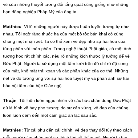
vẻ của những thuyết tương đối tổng quát cũng giống như những
bạn đồng nghiệp Pháp Mỹ của ông ta.
Matthieu
: Vì lẽ những người này được huấn luyện tương tự như
nhau. Tôi ngờ rằng thuộc hạ của một bộ tộc bán khai có cùng
chung một nhận xét: Ta có thể xem vẻ đẹp như sự hài hòa của
từng phần với toàn phần. Trong nghệ thuật Phật giáo, có một ảnh
tượng học rất chính xác, nêu rõ những kích thước lý tưởng để vẽ
Đức Phật. Người ta sử dụng một tấm lưới trên đó chỉ rõ độ cong
của mắt, khổ mặt trái xoan và các phần khác của cơ thể. Những
nét vẽ đó tương ứng với sự hài hòa tuyệt mỹ và phản ảnh sự hài
hòa nội tâm của bậc Giác ngộ.
Thuận
: Tôi luôn luôn ngạc nhiên về các bức chân dung Đức Phật
dù là hình vẽ hay pho tượng; do sự cân xứng, vẻ đẹp của chúng
luôn luôn đem đến một cảm giác an lạc sâu sắc.
Matthieu
: Từ cái phụ đến cái chính, vẻ đẹp thay đổi tùy theo cách
mỗi người cảm nhận một sự thích thú về thẩm mỹ. Người ta tìm