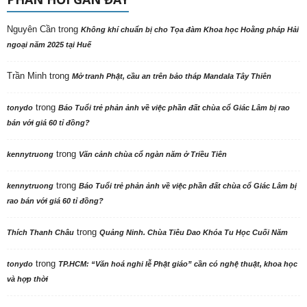
Nguyên Cần
trong
Không khí chuẩn bị cho Tọa đàm Khoa học Hoằng pháp Hải
ngoại năm 2025 tại Huế
Trần Minh
trong
Mở tranh Phật, cầu an trên bảo tháp Mandala Tây Thiên
trong
tonydo
Báo Tuổi trẻ phản ảnh về việc phần đất chùa cổ Giác Lâm bị rao
bán với giá 60 tỉ đồng?
trong
kennytruong
Vãn cảnh chùa cổ ngàn năm ở Triều Tiên
trong
kennytruong
Báo Tuổi trẻ phản ảnh về việc phần đất chùa cổ Giác Lâm bị
rao bán với giá 60 tỉ đồng?
trong
Thích Thanh Châu
Quảng Ninh. Chùa Tiêu Dao Khóa Tu Học Cuối Năm
trong
tonydo
TP.HCM: “Văn hoá nghi lễ Phật giáo” cần có nghệ thuật, khoa học
và hợp thời