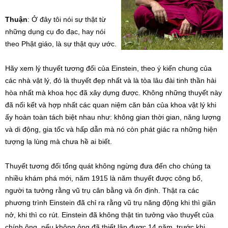
Thuận
: Ở đây tôi nói sự thật từ
những dụng cụ đo đạc, hay nói
theo Phật giáo, là sự thật quy ước.
Hãy xem lý thuyết tương đối của Einstein, theo ý kiến chung của
các nhà vật lý, đó là thuyết đẹp nhất và là tòa lâu đài tinh thần hài
hòa nhất mà khoa học đã xây dựng được. Không những thuyết này
đã nối kết và hợp nhất các quan niệm căn bản của khoa vật lý khi
ấy hoàn toàn tách biệt nhau như: không gian thời gian, năng lượng
và di động, gia tốc và hấp dẫn mà nó còn phát giác ra những hiện
tượng lạ lùng mà chưa hề ai biết.
Thuyết tương đối tổng quát không ngừng đưa đến cho chúng ta
nhiều khám phá mới, năm 1915 là năm thuyết được công bố,
người ta tưởng rằng vũ trụ cân bằng và ổn định. Thật ra các
phương trình Einstein đã chỉ ra rằng vũ trụ năng động khi thì giãn
nở, khi thì co rút. Einstein đã không thật tin tưởng vào thuyết của
chính ông, nếu không ông đã thiết lập được 14 năm, trước khi