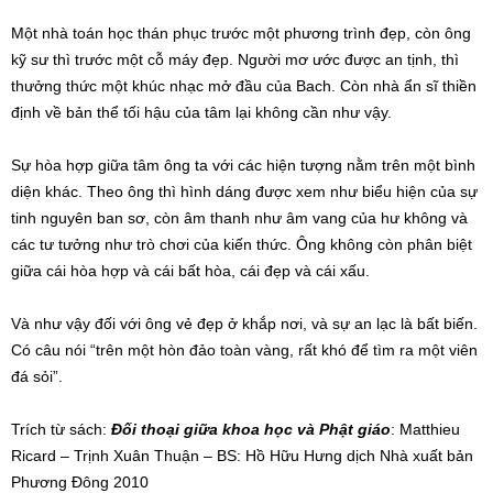
Một nhà toán học thán phục trước một phương trình đẹp, còn ông
kỹ sư thì trước một cỗ máy đẹp. Người mơ ước được an tịnh, thì
thưởng thức một khúc nhạc mở đầu của Bach. Còn nhà ẩn sĩ thiền
định về bản thể tối hậu của tâm lại không cần như vậy.
Sự hòa hợp giữa tâm ông ta với các hiện tượng nằm trên một bình
diện khác. Theo ông thì hình dáng được xem như biểu hiện của sự
tinh nguyên ban sơ, còn âm thanh như âm vang của hư không và
các tư tưởng như trò chơi của kiến thức. Ông không còn phân biệt
giữa cái hòa hợp và cái bất hòa, cái đẹp và cái xấu.
Và như vậy đối với ông vẻ đẹp ở khắp nơi, và sự an lạc là bất biến.
Có câu nói “trên một hòn đảo toàn vàng, rất khó để tìm ra một viên
đá sỏi”.
Trích từ sách:
Đối thoại giữa khoa học và Phật giáo
: Matthieu
Ricard – Trịnh Xuân Thuận – BS: Hồ Hữu Hưng dịch Nhà xuất bản
Phương Đông 2010