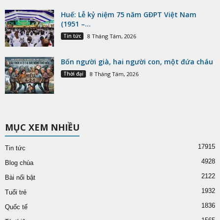
Huế: Lễ kỷ niệm 75 năm GĐPT Việt Nam
(1951 –...
Tin tức
8 Tháng Tám, 2026
Bốn người già, hai người con, một đứa cháu
Thời đại
8 Tháng Tám, 2026
MỤC XEM NHIỀU
17915
Tin tức
4928
Blog chùa
2122
Bài nổi bật
1932
Tuổi trẻ
1836
Quốc tế