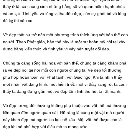
thấy ở tất cả chúng sinh những hằng số về quan niệm hạnh phúc
và an lạc. Tình yêu và lòng vị tha đều đẹp, còn sự ghét bỏ và lòng
đố kỵ thì xấu xa.
Vẻ đẹp thật sự trở nên một phương trình thích ứng với bản thể con
người. Theo Phật giáo, bản thể này là một sự hoàn mỹ nội tại xây
dựng bằng kiến thức và tình yêu vì vậy nên tuyệt đối đẹp.
Chúng ta càng sống hài hòa với bản thể, chúng ta càng khám phá
ra vẻ đẹp nội tại nơi mỗi con người chúng ta. Vẻ đẹp tối thượng
phù hợp hoàn toàn với Phật tánh, với Giác ngộ. Khi ta nhìn thấy
một nhân vật đáng kính, một hiền triết, một vị thầy rạng rỡ, ta cảm
thấy ta đang đứng gần một vẻ đẹp tâm linh thu hút ta rất mạnh.
Vẻ đẹp tương đối thường không phụ thuộc vào vật thể mà thường
liên quan đến người quan sát. Rõ ràng là cùng một vật mà người
này khen đẹp mà người kia lại chê xấu. Một vật thể được cho là
đẹp khi nó phù hợp với điều mà ta mong ước.