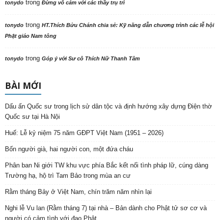
trong
tonydo
Đừng vô cảm với các thầy trụ trì
trong
tonydo
HT.Thích Bửu Chánh chia sẻ: Kỹ năng dẫn chương trình các lễ hội
Phật giáo Nam tông
trong
tonydo
Góp ý với Sư cô Thích Nữ Thanh Tâm
BÀI MỚI
Dấu ấn Quốc sư trong lịch sử dân tộc và định hướng xây dựng Điện thờ
Quốc sư tại Hà Nội
Huế: Lễ kỷ niệm 75 năm GĐPT Việt Nam (1951 – 2026)
Bốn người già, hai người con, một đứa cháu
Phân ban Ni giới TW khu vực phía Bắc kết nối tình pháp lữ, cúng dàng
Trường hạ, hộ trì Tam Bảo trong mùa an cư
Rằm tháng Bảy ở Việt Nam, chín trăm năm nhìn lại
Nghi lễ Vu lan (Rằm tháng 7) tại nhà – Bản dành cho Phật tử sơ cơ và
người có cảm tình với đạo Phật