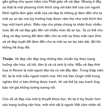
gần giống như quan niệm của Phật giáo về cái đẹp. Nhưng ở đây
sự thật là một phương trình thích ứng với bản thể của con người.
Định nghĩa đơn giản nhất của cái đẹp là những gì đem đến cho ta
một sự an lạc mà tùy trường hợp được cảm thọ như một thích thú
hay một hạnh phúc. Điều này cho phép chúng ta nhận thức nhiều
mức độ về cái đẹp gắn liền với nhiều mức độ an lạc. Ta có thể cho
rằng vẻ đẹp tương đối đem đến cho ta một sự thỏa mãn tạm thời,
và vẻ đẹp tuyệt đối đem đến cho ta một sự an lạc kéo dài, đôi khi
không hề thay đổi.
Thuận
: Vẻ đẹp cần đáp ứng những tiêu chuẩn tùy theo trạng
huống văn hóa, xã hội, tâm lý và cả sinh lý nữa. Mẫu vẻ đẹp thời
họa sĩ Renoir là một người đàn bà có nét đầy đặn. Trong thập niên
60, lại là một mẫu người mảnh mai. Khi mà Van Gogh chết trong
nghèo khó vì bán không được tranh, thì vài thế kỷ sau tranh ông
báo với giá không tưởng tượng nổi.
Còn về vẻ đẹp của một lý thuyết khoa học, thì lại ít tùy thuộc hơn
vào trạng huống văn hóa: một nhà vật lý người Việt cảm nhận về