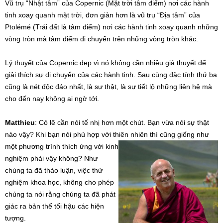
Vũ trụ “Nhật tâm” của Copernic (Mặt trời tâm điểm) nơi các hành
tinh xoay quanh mặt trời, đơn giản hơn là vũ trụ “Địa tâm” của
Ptolémé (Trái đất là tâm điểm) nơi các hành tinh xoay quanh những
vòng tròn mà tâm điểm di chuyển trên những vòng tròn khác.
Lý thuyết của Copernic đẹp vì nó không cần nhiều giả thuyết để
giải thích sự di chuyển của các hành tinh. Sau cùng đặc tính thứ ba
cũng là nét độc đáo nhất, là sự thật, là sự tiết lộ những liên hệ mà
cho đến nay không ai ngờ tới.
Matthieu
: Có lẽ cần nói tế nhị hơn một chút. Bạn vừa nói sự thật
nào vậy? Khi bạn nói phù hợp với thiên nhiên thì cũng giống như
một
phương trình thích ứng với kinh
nghiệm phải vậy không? Như
chúng ta đã thảo luận, việc thử
nghiệm khoa học, không cho phép
chúng ta nói rằng chúng ta đã phát
giác ra bản thể tối hậu các hiện
tượng.