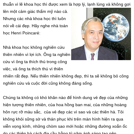
thuẫn vì lẽ khoa học thì được xem là hợp lý, lạnh lùng và không gợi
lên
một cảm giác thẩm mỹ nào cả.
Nhưng các nhà khoa học thì luôn
nói về cái đẹp. Hãy nghe nhà toán
học Henri Poincaré:
Nhà khoa học không nghiên cứu
thiên nhiên vì lợi ích. Ông ta nghiên
cứu vì ông ta thích thú trong công
việc, và ông ta thích thú vì thiên
nhiên rất đẹp. Nếu thiên nhiên không đẹp, thì ta sẽ không bỏ công
nghiên cứu và cuộc đời cũng không đáng sống.
Chúng ta không có khó khăn nào để hình dung vẻ đẹp của những
hiện tượng thiên nhiên, của hoa hồng ban mai, của những hoàng
hôn rực rỡ màu sắc, của vẻ đẹp các vì sao và các thiên hà. Tôi
không khỏi sững sờ và thán phục khi trên màn hình hiện ra qua
viễn vọng kính, những chòm sao mới hoặc những đường xoắn ốc
do các thiên hà cách địa cầu hằng tỷ năm ánh sáng tạo nên.