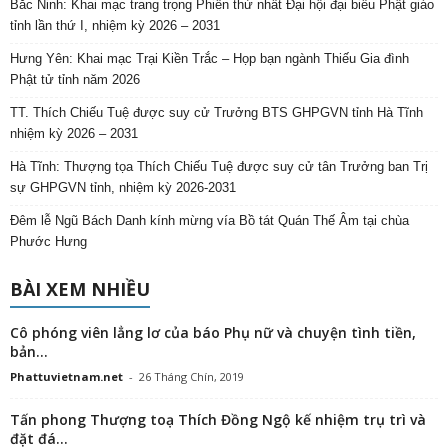
Bắc Ninh: Khai mạc trang trọng Phiên thứ nhất Đại hội đại biểu Phật giáo
tỉnh lần thứ I, nhiệm kỳ 2026 – 2031
Hưng Yên: Khai mạc Trại Kiền Trắc – Họp bạn ngành Thiếu Gia đình
Phật tử tỉnh năm 2026
TT. Thích Chiếu Tuệ được suy cử Trưởng BTS GHPGVN tỉnh Hà Tĩnh
nhiệm kỳ 2026 – 2031
Hà Tĩnh: Thượng tọa Thích Chiếu Tuệ được suy cử tân Trưởng ban Trị
sự GHPGVN tỉnh, nhiệm kỳ 2026-2031
Đêm lễ Ngũ Bách Danh kính mừng vía Bồ tát Quán Thế Âm tại chùa
Phước Hưng
BÀI XEM NHIỀU
Cô phóng viên lẳng lơ của báo Phụ nữ và chuyện tình tiền,
bản...
Phattuvietnam.net
-
26 Tháng Chín, 2019
Tấn phong Thượng toạ Thích Đồng Ngộ kế nhiệm trụ trì và
đặt đá...