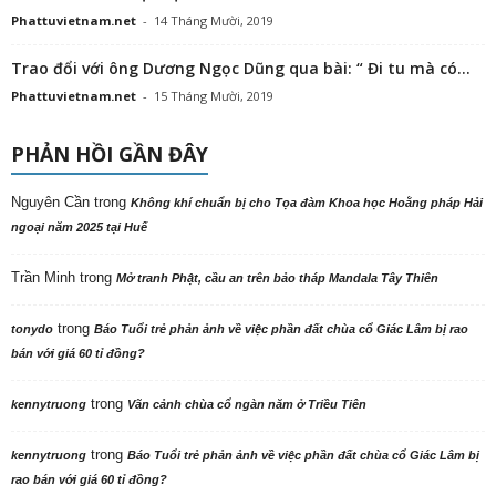
Phattuvietnam.net
-
14 Tháng Mười, 2019
Trao đổi với ông Dương Ngọc Dũng qua bài: “ Đi tu mà có...
Phattuvietnam.net
-
15 Tháng Mười, 2019
PHẢN HỒI GẦN ĐÂY
Nguyên Cần
trong
Không khí chuẩn bị cho Tọa đàm Khoa học Hoằng pháp Hải
ngoại năm 2025 tại Huế
Trần Minh
trong
Mở tranh Phật, cầu an trên bảo tháp Mandala Tây Thiên
trong
tonydo
Báo Tuổi trẻ phản ảnh về việc phần đất chùa cổ Giác Lâm bị rao
bán với giá 60 tỉ đồng?
trong
kennytruong
Vãn cảnh chùa cổ ngàn năm ở Triều Tiên
trong
kennytruong
Báo Tuổi trẻ phản ảnh về việc phần đất chùa cổ Giác Lâm bị
rao bán với giá 60 tỉ đồng?