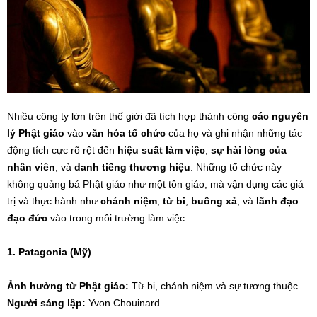
Nhiều công ty lớn trên thế giới đã tích hợp thành công
các nguyên
lý Phật giáo
vào
văn hóa tổ chức
của họ và ghi nhận những tác
động tích cực rõ rệt đến
hiệu suất làm việc
,
sự hài lòng của
nhân viên
, và
danh tiếng thương hiệu
. Những tổ chức này
không quảng bá Phật giáo như một tôn giáo, mà vận dụng các giá
trị và thực hành như
chánh niệm
,
từ bi
,
buông xả
, và
lãnh đạo
đạo đức
vào trong môi trường làm việc.
1. Patagonia (Mỹ)
Ảnh hưởng từ Phật giáo:
Từ bi, chánh niệm và sự tương thuộc
Người sáng lập:
Yvon Chouinard