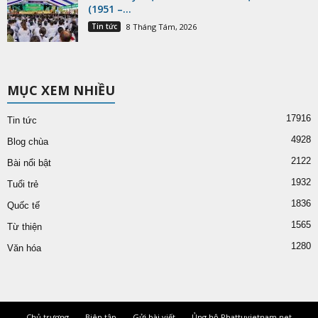
(1951 –...
Tin tức
8 Tháng Tám, 2026
MỤC XEM NHIỀU
17916
Tin tức
4928
Blog chùa
2122
Bài nổi bật
1932
Tuổi trẻ
1836
Quốc tế
1565
Từ thiện
1280
Văn hóa
Chủ trương
Biên tập
Gửi bài viết
Ủng hộ Phattuvietnam.net