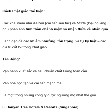
Cách Phật giáo thể hiện:
Các khái niệm như
Kaizen
(cải tiến liên tục) và
Muda
(loại bỏ lãng
phí) phản ánh
tinh thần chánh niệm
và
nhận thức về nhân quả
.
Lãnh đạo đề cao
khiêm nhường
,
tôn trọng
, và
tự kỷ luật
– các
giá trị cốt lõi trong Phật giáo.
Tác động:
Vận hành xuất sắc và tiêu chuẩn chất lượng toàn cầu.
Văn hóa học tập và cải tiến mạnh mẽ.
Là một trong những công ty được ngưỡng mộ nhất thế giới.
6. Banyan Tree Hotels & Resorts (Singapore)