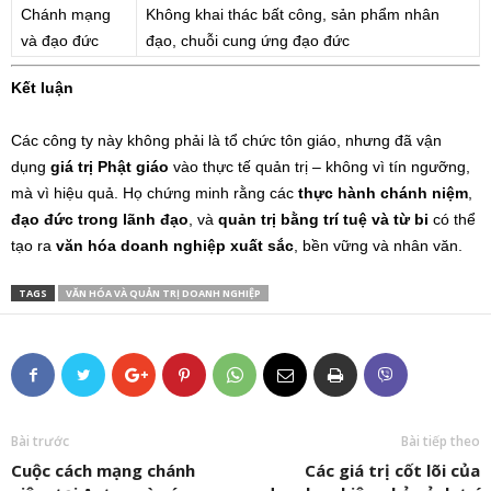
Chánh mạng
Không khai thác bất công, sản phẩm nhân
và đạo đức
đạo, chuỗi cung ứng đạo đức
Kết luận
Các công ty này không phải là tổ chức tôn giáo, nhưng đã vận
dụng
giá trị Phật giáo
vào thực tế quản trị – không vì tín ngưỡng,
mà vì hiệu quả. Họ chứng minh rằng các
thực hành chánh niệm
,
đạo đức trong lãnh đạo
, và
quản trị bằng trí tuệ và từ bi
có thể
tạo ra
văn hóa doanh nghiệp xuất sắc
, bền vững và nhân văn.
TAGS
VĂN HÓA VÀ QUẢN TRỊ DOANH NGHIỆP
Bài trước
Bài tiếp theo
Cuộc cách mạng chánh
Các giá trị cốt lõi của