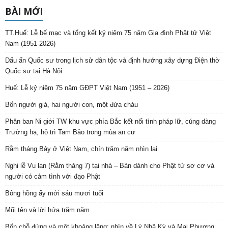
BÀI MỚI
TT.Huế: Lễ bế mạc và tổng kết kỷ niệm 75 năm Gia đình Phật tử Việt
Nam (1951-2026)
Dấu ấn Quốc sư trong lịch sử dân tộc và định hướng xây dựng Điện thờ
Quốc sư tại Hà Nội
Huế: Lễ kỷ niệm 75 năm GĐPT Việt Nam (1951 – 2026)
Bốn người già, hai người con, một đứa cháu
Phân ban Ni giới TW khu vực phía Bắc kết nối tình pháp lữ, cúng dàng
Trường hạ, hộ trì Tam Bảo trong mùa an cư
Rằm tháng Bảy ở Việt Nam, chín trăm năm nhìn lại
Nghi lễ Vu lan (Rằm tháng 7) tại nhà – Bản dành cho Phật tử sơ cơ và
người có cảm tình với đạo Phật
Bông hồng ấy mới sáu mươi tuổi
Mũi tên và lời hứa trăm năm
Bốn chỗ đứng và một khoảng lặng: nhìn về Lý Nhã Kỳ và Mai Phương