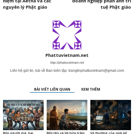
niệm tại Aetna và các
doanh nghiệp phản ảnh trí
nguyên lý Phật giáo
tuệ Phật giáo
Phattuvietnam.net
http://phattuvietnam.net
Liên hệ gửi tin, bài về Ban biên tập:
trangtinphattuvietnam@gmail.com
BÀI VIẾT LIÊN QUAN
XEM THÊM
Bốn người già, hai
Mũi tên và lời hứa trăm
Vô thường của sinh kế