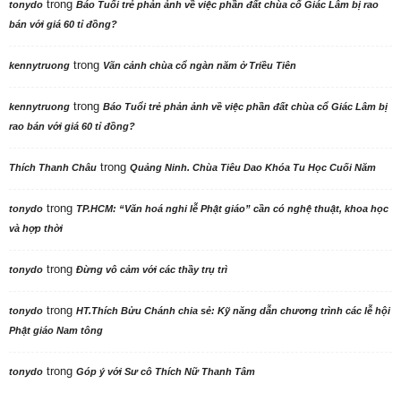
trong
tonydo
Báo Tuổi trẻ phản ảnh về việc phần đất chùa cổ Giác Lâm bị rao
bán với giá 60 tỉ đồng?
trong
kennytruong
Vãn cảnh chùa cổ ngàn năm ở Triều Tiên
trong
kennytruong
Báo Tuổi trẻ phản ảnh về việc phần đất chùa cổ Giác Lâm bị
rao bán với giá 60 tỉ đồng?
trong
Thích Thanh Châu
Quảng Ninh. Chùa Tiêu Dao Khóa Tu Học Cuối Năm
trong
tonydo
TP.HCM: “Văn hoá nghi lễ Phật giáo” cần có nghệ thuật, khoa học
và hợp thời
trong
tonydo
Đừng vô cảm với các thầy trụ trì
trong
tonydo
HT.Thích Bửu Chánh chia sẻ: Kỹ năng dẫn chương trình các lễ hội
Phật giáo Nam tông
trong
tonydo
Góp ý với Sư cô Thích Nữ Thanh Tâm