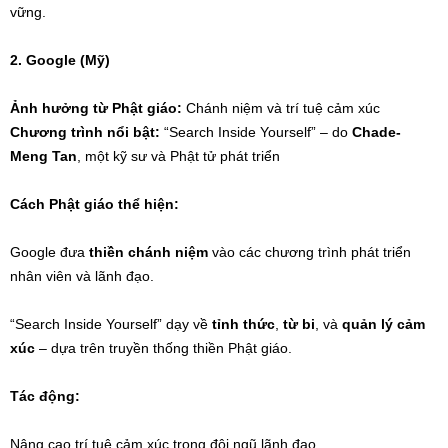
vững.
2. Google (Mỹ)
Ảnh hưởng từ Phật giáo:
Chánh niệm và trí tuệ cảm xúc
Chương trình nổi bật:
“Search Inside Yourself” – do
Chade-
Meng Tan
, một kỹ sư và Phật tử phát triển
Cách Phật giáo thể hiện:
Google đưa
thiền chánh niệm
vào các chương trình phát triển
nhân viên và lãnh đạo.
“Search Inside Yourself” dạy về
tỉnh thức
,
từ bi
, và
quản lý cảm
xúc
– dựa trên truyền thống thiền Phật giáo.
Tác động:
Nâng cao trí tuệ cảm xúc trong đội ngũ lãnh đạo.