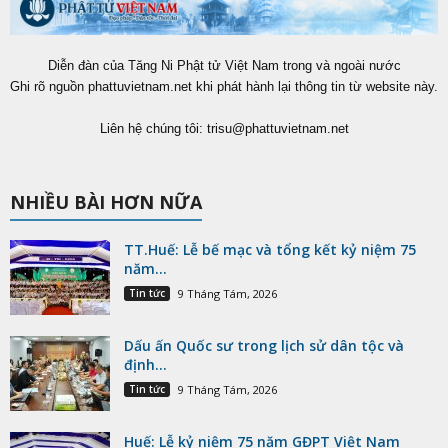
Diễn đàn của Tăng Ni Phật tử Việt Nam trong và ngoài nước
Ghi rõ nguồn phattuvietnam.net khi phát hành lại thông tin từ website này.
Liên hệ chúng tôi:
trisu@phattuvietnam.net
NHIỀU BÀI HƠN NỮA
TT.Huế: Lễ bế mạc và tổng kết kỷ niệm 75
năm...
Tin tức
9 Tháng Tám, 2026
Dấu ấn Quốc sư trong lịch sử dân tộc và
định...
Tin tức
9 Tháng Tám, 2026
Huế: Lễ kỷ niệm 75 năm GĐPT Việt Nam