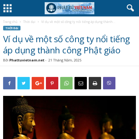
Trang chủ
Thời đại
Ví dụ về một số công ty nổi tiếng áp dụng thành...
THỜI ĐẠI
Ví dụ về một số công ty nổi tiếng
áp dụng thành công Phật giáo
Bởi
Phattuvietnam.net
-
21 Tháng Năm, 2025