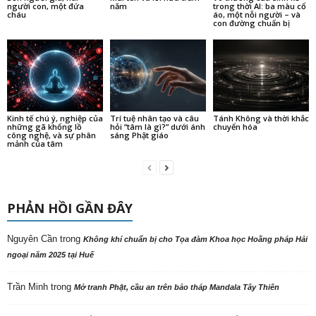
người con, một đứa
năm
trong thời AI: ba màu cổ
cháu
áo, một nỗi người – và
con đường chuẩn bị
Kinh tế chú ý, nghiệp của
Trí tuệ nhân tạo và câu
Tánh Không và thời khắc
những gã khổng lồ
hỏi “tâm là gì?” dưới ánh
chuyển hóa
công nghệ, và sự phân
sáng Phật giáo
mảnh của tâm
PHẢN HỒI GẦN ĐÂY
Nguyên Cần
trong
Không khí chuẩn bị cho Tọa đàm Khoa học Hoằng pháp Hải
ngoại năm 2025 tại Huế
Trần Minh
trong
Mở tranh Phật, cầu an trên bảo tháp Mandala Tây Thiên