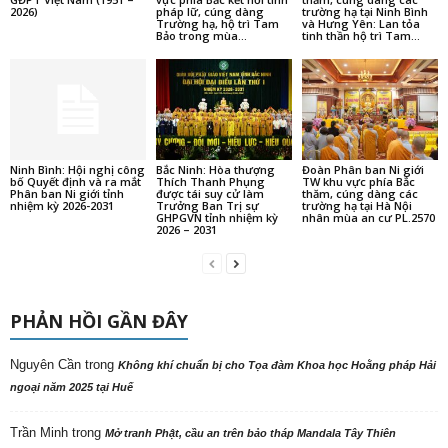
2026)
pháp lữ, cúng dàng
trường hạ tại Ninh Bình
Trường hạ, hộ trì Tam
và Hưng Yên: Lan tỏa
Bảo trong mùa...
tinh thần hộ trì Tam...
Ninh Bình: Hội nghị công
Bắc Ninh: Hòa thượng
Đoàn Phân ban Ni giới
bố Quyết định và ra mắt
Thích Thanh Phụng
TW khu vực phía Bắc
Phân ban Ni giới tỉnh
được tái suy cử làm
thăm, cúng dàng các
nhiệm kỳ 2026-2031
Trưởng Ban Trị sự
trường hạ tại Hà Nội
GHPGVN tỉnh nhiệm kỳ
nhân mùa an cư PL.2570
2026 – 2031
PHẢN HỒI GẦN ĐÂY
Nguyên Cần
trong
Không khí chuẩn bị cho Tọa đàm Khoa học Hoằng pháp Hải
ngoại năm 2025 tại Huế
Trần Minh
trong
Mở tranh Phật, cầu an trên bảo tháp Mandala Tây Thiên