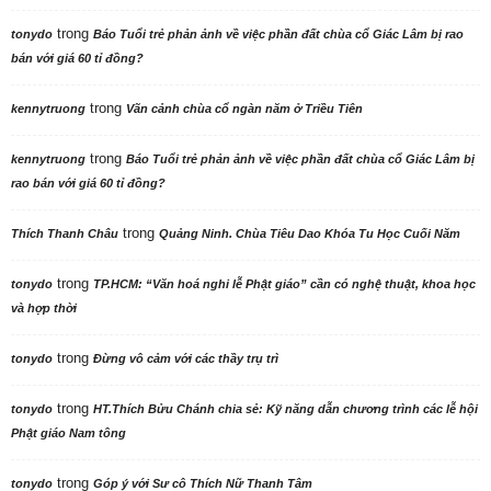
trong
tonydo
Báo Tuổi trẻ phản ảnh về việc phần đất chùa cổ Giác Lâm bị rao
bán với giá 60 tỉ đồng?
trong
kennytruong
Vãn cảnh chùa cổ ngàn năm ở Triều Tiên
trong
kennytruong
Báo Tuổi trẻ phản ảnh về việc phần đất chùa cổ Giác Lâm bị
rao bán với giá 60 tỉ đồng?
trong
Thích Thanh Châu
Quảng Ninh. Chùa Tiêu Dao Khóa Tu Học Cuối Năm
trong
tonydo
TP.HCM: “Văn hoá nghi lễ Phật giáo” cần có nghệ thuật, khoa học
và hợp thời
trong
tonydo
Đừng vô cảm với các thầy trụ trì
trong
tonydo
HT.Thích Bửu Chánh chia sẻ: Kỹ năng dẫn chương trình các lễ hội
Phật giáo Nam tông
trong
tonydo
Góp ý với Sư cô Thích Nữ Thanh Tâm