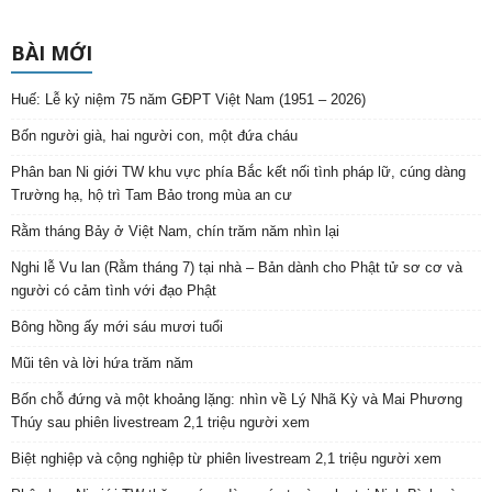
BÀI MỚI
Huế: Lễ kỷ niệm 75 năm GĐPT Việt Nam (1951 – 2026)
Bốn người già, hai người con, một đứa cháu
Phân ban Ni giới TW khu vực phía Bắc kết nối tình pháp lữ, cúng dàng
Trường hạ, hộ trì Tam Bảo trong mùa an cư
Rằm tháng Bảy ở Việt Nam, chín trăm năm nhìn lại
Nghi lễ Vu lan (Rằm tháng 7) tại nhà – Bản dành cho Phật tử sơ cơ và
người có cảm tình với đạo Phật
Bông hồng ấy mới sáu mươi tuổi
Mũi tên và lời hứa trăm năm
Bốn chỗ đứng và một khoảng lặng: nhìn về Lý Nhã Kỳ và Mai Phương
Thúy sau phiên livestream 2,1 triệu người xem
Biệt nghiệp và cộng nghiệp từ phiên livestream 2,1 triệu người xem