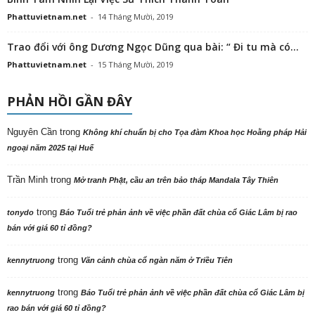
Phattuvietnam.net
-
14 Tháng Mười, 2019
Trao đổi với ông Dương Ngọc Dũng qua bài: “ Đi tu mà có...
Phattuvietnam.net
-
15 Tháng Mười, 2019
PHẢN HỒI GẦN ĐÂY
Nguyên Cần
trong
Không khí chuẩn bị cho Tọa đàm Khoa học Hoằng pháp Hải
ngoại năm 2025 tại Huế
Trần Minh
trong
Mở tranh Phật, cầu an trên bảo tháp Mandala Tây Thiên
trong
tonydo
Báo Tuổi trẻ phản ảnh về việc phần đất chùa cổ Giác Lâm bị rao
bán với giá 60 tỉ đồng?
trong
kennytruong
Vãn cảnh chùa cổ ngàn năm ở Triều Tiên
trong
kennytruong
Báo Tuổi trẻ phản ảnh về việc phần đất chùa cổ Giác Lâm bị
rao bán với giá 60 tỉ đồng?