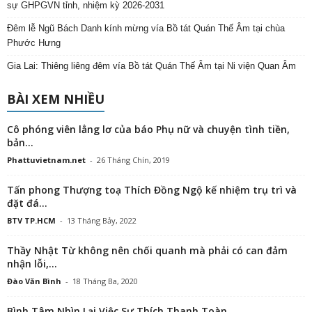
sự GHPGVN tỉnh, nhiệm kỳ 2026-2031
Đêm lễ Ngũ Bách Danh kính mừng vía Bồ tát Quán Thế Âm tại chùa
Phước Hưng
Gia Lai: Thiêng liêng đêm vía Bồ tát Quán Thế Âm tại Ni viện Quan Âm
BÀI XEM NHIỀU
Cô phóng viên lẳng lơ của báo Phụ nữ và chuyện tình tiền,
bản...
Phattuvietnam.net
-
26 Tháng Chín, 2019
Tấn phong Thượng toạ Thích Đồng Ngộ kế nhiệm trụ trì và
đặt đá...
BTV TP.HCM
-
13 Tháng Bảy, 2022
Thầy Nhật Từ không nên chối quanh mà phải có can đảm
nhận lỗi,...
Đào Văn Bình
-
18 Tháng Ba, 2020
Bình Tâm Nhìn Lại Việc Sư Thích Thanh Toàn