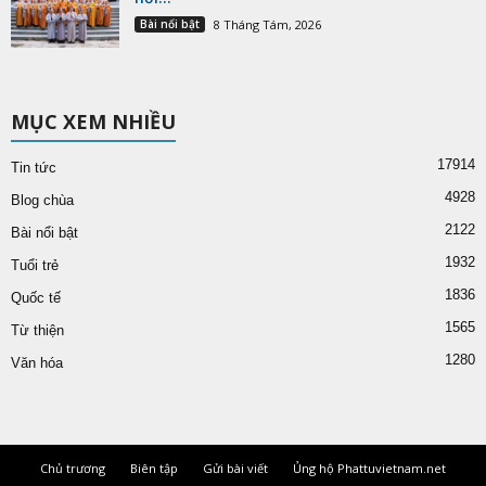
Bài nổi bật
8 Tháng Tám, 2026
MỤC XEM NHIỀU
17914
Tin tức
4928
Blog chùa
2122
Bài nổi bật
1932
Tuổi trẻ
1836
Quốc tế
1565
Từ thiện
1280
Văn hóa
Chủ trương
Biên tập
Gửi bài viết
Ủng hộ Phattuvietnam.net