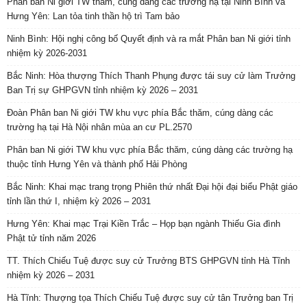
Phân ban Ni giới TW thăm, cúng dàng các trường hạ tại Ninh Bình và
Hưng Yên: Lan tỏa tinh thần hộ trì Tam bảo
Ninh Bình: Hội nghị công bố Quyết định và ra mắt Phân ban Ni giới tỉnh
nhiệm kỳ 2026-2031
Bắc Ninh: Hòa thượng Thích Thanh Phụng được tái suy cử làm Trưởng
Ban Trị sự GHPGVN tỉnh nhiệm kỳ 2026 – 2031
Đoàn Phân ban Ni giới TW khu vực phía Bắc thăm, cúng dàng các
trường hạ tại Hà Nội nhân mùa an cư PL.2570
Phân ban Ni giới TW khu vực phía Bắc thăm, cúng dàng các trường hạ
thuộc tỉnh Hưng Yên và thành phố Hải Phòng
Bắc Ninh: Khai mạc trang trọng Phiên thứ nhất Đại hội đại biểu Phật giáo
tỉnh lần thứ I, nhiệm kỳ 2026 – 2031
Hưng Yên: Khai mạc Trại Kiền Trắc – Họp bạn ngành Thiếu Gia đình
Phật tử tỉnh năm 2026
TT. Thích Chiếu Tuệ được suy cử Trưởng BTS GHPGVN tỉnh Hà Tĩnh
nhiệm kỳ 2026 – 2031
Hà Tĩnh: Thượng tọa Thích Chiếu Tuệ được suy cử tân Trưởng ban Trị