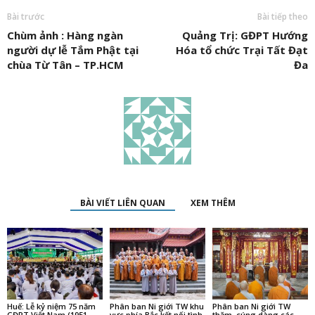
Bài trước
Bài tiếp theo
Chùm ảnh : Hàng ngàn
Quảng Trị: GĐPT Hướng
người dự lễ Tắm Phật tại
Hóa tổ chức Trại Tất Đạt
chùa Từ Tân – TP.HCM
Đa
BÀI VIẾT LIÊN QUAN
XEM THÊM
Huế: Lễ kỷ niệm 75 năm
Phân ban Ni giới TW khu
Phân ban Ni giới TW
GĐPT Việt Nam (1951 –
vực phía Bắc kết nối tình
thăm, cúng dàng các