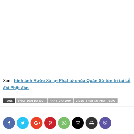
Xem:
hình ảnh Rước Xá lợi Phật từ chùa Quán Sứ tôn trí tại Lễ
đài Phật đản
TAGS
PHAT_DAN_HA_NOI
PHAT_DAN2010
VIDEO_THOI_SU_PHAT_GIAO