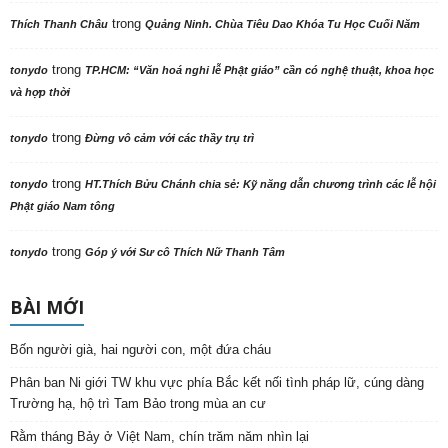
trong
Thích Thanh Châu
Quảng Ninh. Chùa Tiêu Dao Khóa Tu Học Cuối Năm
trong
tonydo
TP.HCM: “Văn hoá nghi lễ Phật giáo” cần có nghệ thuật, khoa học
và hợp thời
trong
tonydo
Đừng vô cảm với các thầy trụ trì
trong
tonydo
HT.Thích Bửu Chánh chia sẻ: Kỹ năng dẫn chương trình các lễ hội
Phật giáo Nam tông
trong
tonydo
Góp ý với Sư cô Thích Nữ Thanh Tâm
BÀI MỚI
Bốn người già, hai người con, một đứa cháu
Phân ban Ni giới TW khu vực phía Bắc kết nối tình pháp lữ, cúng dàng
Trường hạ, hộ trì Tam Bảo trong mùa an cư
Rằm tháng Bảy ở Việt Nam, chín trăm năm nhìn lại