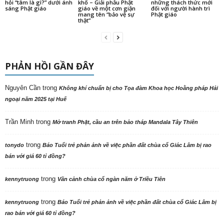
hỏi “tâm là gì?” dưới ánh
khổ – Giải phẫu Phật
những thách thức mới
sáng Phật giáo
giáo về một cơn giận
đối với người hành trì
mang tên “bảo vệ sự
Phật giáo
thật”
PHẢN HỒI GẦN ĐÂY
Nguyên Cần
trong
Không khí chuẩn bị cho Tọa đàm Khoa học Hoằng pháp Hải
ngoại năm 2025 tại Huế
Trần Minh
trong
Mở tranh Phật, cầu an trên bảo tháp Mandala Tây Thiên
trong
tonydo
Báo Tuổi trẻ phản ảnh về việc phần đất chùa cổ Giác Lâm bị rao
bán với giá 60 tỉ đồng?
trong
kennytruong
Vãn cảnh chùa cổ ngàn năm ở Triều Tiên
trong
kennytruong
Báo Tuổi trẻ phản ảnh về việc phần đất chùa cổ Giác Lâm bị
rao bán với giá 60 tỉ đồng?