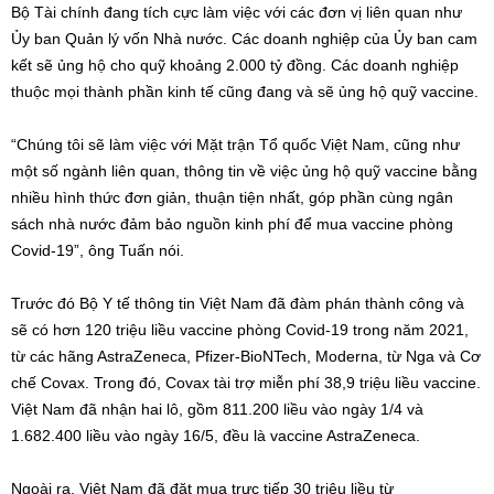
Bộ Tài chính đang tích cực làm việc với các đơn vị liên quan như
Ủy ban Quản lý vốn Nhà nước. Các doanh nghiệp của Ủy ban cam
kết sẽ ủng hộ cho quỹ khoảng 2.000 tỷ đồng. Các doanh nghiệp
thuộc mọi thành phần kinh tế cũng đang và sẽ ủng hộ quỹ vaccine.
“Chúng tôi sẽ làm việc với Mặt trận Tổ quốc Việt Nam, cũng như
một số ngành liên quan, thông tin về việc ủng hộ quỹ vaccine bằng
nhiều hình thức đơn giản, thuận tiện nhất, góp phần cùng ngân
sách nhà nước đảm bảo nguồn kinh phí để mua vaccine phòng
Covid-19”, ông Tuấn nói.
Trước đó Bộ Y tế thông tin Việt Nam đã đàm phán thành công và
sẽ có hơn 120 triệu liều vaccine phòng Covid-19 trong năm 2021,
từ các hãng AstraZeneca, Pfizer-BioNTech, Moderna, từ Nga và Cơ
chế Covax. Trong đó, Covax tài trợ miễn phí 38,9 triệu liều vaccine.
Việt Nam đã nhận hai lô, gồm 811.200 liều vào ngày 1/4 và
1.682.400 liều vào ngày 16/5, đều là vaccine AstraZeneca.
Ngoài ra, Việt Nam đã đặt mua trực tiếp 30 triệu liều từ