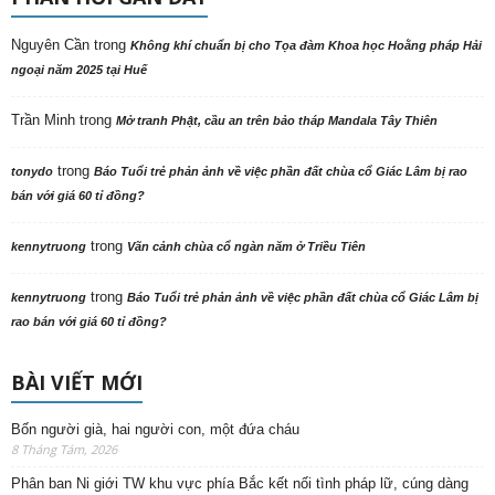
Nguyên Cần
trong
Không khí chuẩn bị cho Tọa đàm Khoa học Hoằng pháp Hải
ngoại năm 2025 tại Huế
Trần Minh
trong
Mở tranh Phật, cầu an trên bảo tháp Mandala Tây Thiên
trong
tonydo
Báo Tuổi trẻ phản ảnh về việc phần đất chùa cổ Giác Lâm bị rao
bán với giá 60 tỉ đồng?
trong
kennytruong
Vãn cảnh chùa cổ ngàn năm ở Triều Tiên
trong
kennytruong
Báo Tuổi trẻ phản ảnh về việc phần đất chùa cổ Giác Lâm bị
rao bán với giá 60 tỉ đồng?
BÀI VIẾT MỚI
Bốn người già, hai người con, một đứa cháu
8 Tháng Tám, 2026
Phân ban Ni giới TW khu vực phía Bắc kết nối tình pháp lữ, cúng dàng