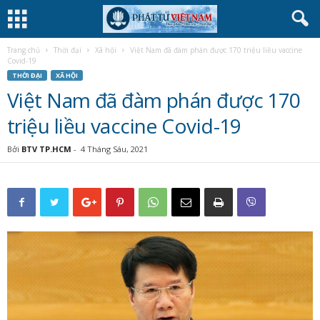
Trang chủ
Thời đại
Xã hội
Việt Nam đã đàm phán được 170 triệu liều vaccine
Covid-19
THỜI ĐẠI
XÃ HỘI
Việt Nam đã đàm phán được 170
triệu liều vaccine Covid-19
Bởi
BTV TP.HCM
-
4 Tháng Sáu, 2021