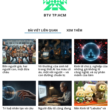
BTV TP.HCM
BÀI VIẾT LIÊN QUAN
XEM THÊM
Bốn người già, hai
Vô thường của sinh kế
Kinh tế chú ý, nghiệp của
người con, một đứa
trong thời AI: ba màu cổ
những gã khổng lồ
cháu
áo, một nỗi người – và
công nghệ, và sự phân
con đường chuẩn bị
mảnh của tâm
Trí tuệ nhân tạo và câu
Người đấu tố cũng đang
Nền Kinh tế “Labubu” và