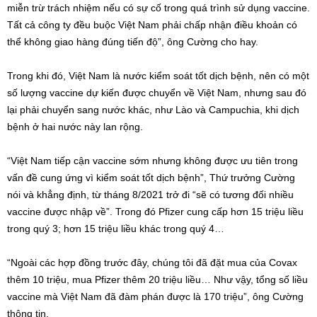
miễn trừ trách nhiệm nếu có sự cố trong quá trình sử dụng vaccine.
Tất cả công ty đều buộc Việt Nam phải chấp nhận điều khoản có
thể không giao hàng đúng tiến độ”, ông Cường cho hay.
Trong khi đó, Việt Nam là nước kiểm soát tốt dịch bệnh, nên có một
số lượng vaccine dự kiến được chuyển về Việt Nam, nhưng sau đó
lại phải chuyển sang nước khác, như Lào và Campuchia, khi dịch
bệnh ở hai nước này lan rộng.
“Việt Nam tiếp cận vaccine sớm nhưng không được ưu tiên trong
vấn đề cung ứng vì kiểm soát tốt dịch bệnh”, Thứ trưởng Cường
nói và khẳng định, từ tháng 8/2021 trở đi “sẽ có tương đối nhiều
vaccine được nhập về”. Trong đó Pfizer cung cấp hơn 15 triệu liều
trong quý 3; hơn 15 triệu liều khác trong quý 4…
“Ngoài các hợp đồng trước đây, chúng tôi đã đặt mua của Covax
thêm 10 triệu, mua Pfizer thêm 20 triệu liều… Như vậy, tổng số liều
vaccine mà Việt Nam đã đàm phán được là 170 triệu”, ông Cường
thông tin.