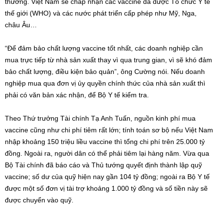
thường. Việt Nam sẽ chấp nhận các vaccine đã được Tổ chức Y tế
thế giới (WHO) và các nước phát triển cấp phép như Mỹ, Nga,
châu Âu…
“Để đảm bảo chất lượng vaccine tốt nhất, các doanh nghiệp cần
mua trực tiếp từ nhà sản xuất thay vì qua trung gian, vì sẽ khó đảm
bảo chất lượng, điều kiện bảo quản”, ông Cường nói. Nếu doanh
nghiệp mua qua đơn vị ủy quyền chính thức của nhà sản xuất thì
phải có văn bản xác nhận, để Bộ Y tế kiểm tra.
Theo Thứ trưởng Tài chính Tạ Anh Tuấn, nguồn kinh phí mua
vaccine cũng như chi phí tiêm rất lớn; tính toán sơ bộ nếu Việt Nam
nhập khoảng 150 triệu liều vaccine thì tổng chi phí trên 25.000 tỷ
đồng. Ngoài ra, người dân có thể phải tiêm lại hàng năm. Vừa qua
Bộ Tài chính đã báo cáo và Thủ tướng quyết định thành lập quỹ
vaccine; số dư của quỹ hiện nay gần 104 tỷ đồng; ngoài ra Bộ Y tế
được một số đơn vị tài trợ khoảng 1.000 tỷ đồng và số tiền này sẽ
được chuyển vào quỹ.