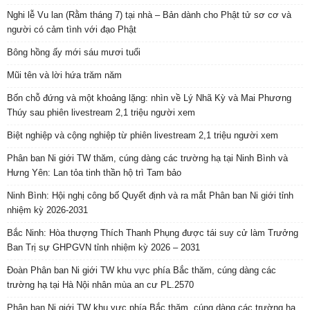
Nghi lễ Vu lan (Rằm tháng 7) tại nhà – Bản dành cho Phật tử sơ cơ và
người có cảm tình với đạo Phật
Bông hồng ấy mới sáu mươi tuổi
Mũi tên và lời hứa trăm năm
Bốn chỗ đứng và một khoảng lặng: nhìn về Lý Nhã Kỳ và Mai Phương
Thúy sau phiên livestream 2,1 triệu người xem
Biệt nghiệp và cộng nghiệp từ phiên livestream 2,1 triệu người xem
Phân ban Ni giới TW thăm, cúng dàng các trường hạ tại Ninh Bình và
Hưng Yên: Lan tỏa tinh thần hộ trì Tam bảo
Ninh Bình: Hội nghị công bố Quyết định và ra mắt Phân ban Ni giới tỉnh
nhiệm kỳ 2026-2031
Bắc Ninh: Hòa thượng Thích Thanh Phụng được tái suy cử làm Trưởng
Ban Trị sự GHPGVN tỉnh nhiệm kỳ 2026 – 2031
Đoàn Phân ban Ni giới TW khu vực phía Bắc thăm, cúng dàng các
trường hạ tại Hà Nội nhân mùa an cư PL.2570
Phân ban Ni giới TW khu vực phía Bắc thăm, cúng dàng các trường hạ