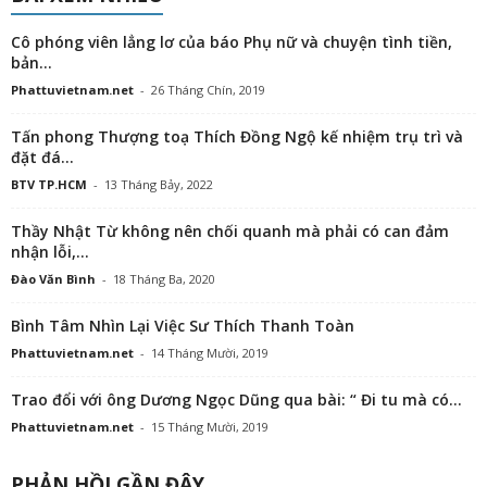
Cô phóng viên lẳng lơ của báo Phụ nữ và chuyện tình tiền,
bản...
Phattuvietnam.net
-
26 Tháng Chín, 2019
Tấn phong Thượng toạ Thích Đồng Ngộ kế nhiệm trụ trì và
đặt đá...
BTV TP.HCM
-
13 Tháng Bảy, 2022
Thầy Nhật Từ không nên chối quanh mà phải có can đảm
nhận lỗi,...
Đào Văn Bình
-
18 Tháng Ba, 2020
Bình Tâm Nhìn Lại Việc Sư Thích Thanh Toàn
Phattuvietnam.net
-
14 Tháng Mười, 2019
Trao đổi với ông Dương Ngọc Dũng qua bài: “ Đi tu mà có...
Phattuvietnam.net
-
15 Tháng Mười, 2019
PHẢN HỒI GẦN ĐÂY