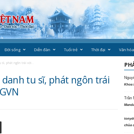
Đời sống
Diễn đàn
Tuổi trẻ
Thời đại
Văn hóa
sĩ, phát ngôn trái với...
PHẢ
 danh tu sĩ, phát ngôn trái
Nguy
Khoa 
PGVN
Trần 
Manda
tonyd
chùa c