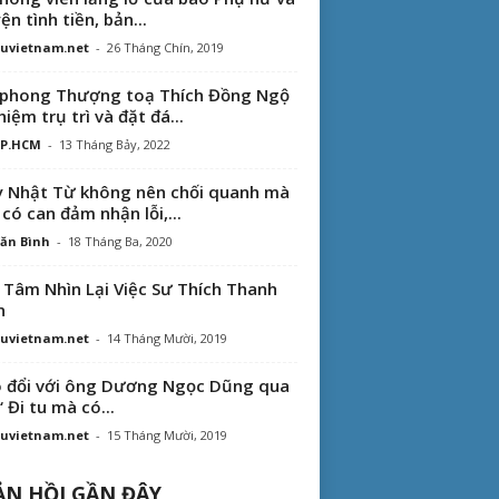
ện tình tiền, bản...
uvietnam.net
-
26 Tháng Chín, 2019
phong Thượng toạ Thích Đồng Ngộ
hiệm trụ trì và đặt đá...
TP.HCM
-
13 Tháng Bảy, 2022
 Nhật Từ không nên chối quanh mà
 có can đảm nhận lỗi,...
ăn Bình
-
18 Tháng Ba, 2020
 Tâm Nhìn Lại Việc Sư Thích Thanh
n
uvietnam.net
-
14 Tháng Mười, 2019
 đổi với ông Dương Ngọc Dũng qua
“ Đi tu mà có...
uvietnam.net
-
15 Tháng Mười, 2019
N HỒI GẦN ĐÂY