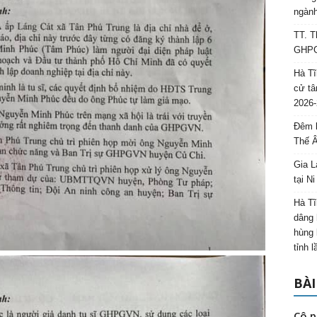
ngành
TT. T
GHPGV
Hà Tĩ
cử tâ
2026-
Đêm l
Thế 
Gia L
tại N
Hà Tĩ
dâng 
hùng 
tỉnh 
BÀI
Cô p