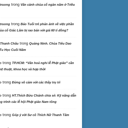
trong
truong
Vãn cảnh chùa cổ ngàn năm ở Triều
trong
truong
Báo Tuổi trẻ phản ảnh về việc phần
ùa cổ Giác Lâm bị rao bán với giá 60 tỉ đồng?
trong
 Thanh Châu
Quảng Ninh. Chùa Tiêu Dao
Tu Học Cuối Năm
trong
o
TP.HCM: “Văn hoá nghi lễ Phật giáo” cần
ệ thuật, khoa học và hợp thời
trong
o
Đừng vô cảm với các thầy trụ trì
trong
o
HT.Thích Bửu Chánh chia sẻ: Kỹ năng dẫn
 trình các lễ hội Phật giáo Nam tông
trong
o
Góp ý với Sư cô Thích Nữ Thanh Tâm