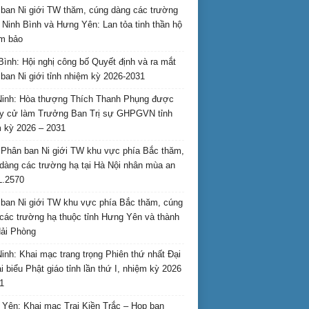
ban Ni giới TW thăm, cúng dàng các trường
i Ninh Bình và Hưng Yên: Lan tỏa tinh thần hộ
am bảo
Bình: Hội nghị công bố Quyết định và ra mắt
ban Ni giới tỉnh nhiệm kỳ 2026-2031
inh: Hòa thượng Thích Thanh Phụng được
uy cử làm Trưởng Ban Trị sự GHPGVN tỉnh
 kỳ 2026 – 2031
Phân ban Ni giới TW khu vực phía Bắc thăm,
dàng các trường hạ tại Hà Nội nhân mùa an
L.2570
ban Ni giới TW khu vực phía Bắc thăm, cúng
các trường hạ thuộc tỉnh Hưng Yên và thành
ải Phòng
inh: Khai mạc trang trọng Phiên thứ nhất Đại
ại biểu Phật giáo tỉnh lần thứ I, nhiệm kỳ 2026
1
Yên: Khai mạc Trại Kiền Trắc – Họp bạn