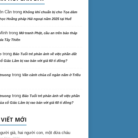
ên Cần
trong
Không khí chuẩn bị cho Tọa đàm
học Hoằng pháp Hải ngoại năm 2025 tại Huế
Minh
trong
Mở tranh Phật, cầu an trên bảo tháp
la Tây Thiên
trong
o
Báo Tuổi trẻ phản ảnh về việc phần đất
ổ Giác Lâm bị rao bán với giá 60 tỉ đồng?
trong
truong
Vãn cảnh chùa cổ ngàn năm ở Triều
trong
truong
Báo Tuổi trẻ phản ảnh về việc phần
ùa cổ Giác Lâm bị rao bán với giá 60 tỉ đồng?
 VIẾT MỚI
gười già, hai người con, một đứa cháu