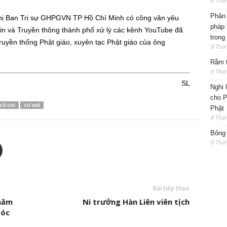
8 Thá
Phân 
ị Ban Trị sự GHPGVN TP Hồ Chí Minh có công văn yêu
pháp 
n và Truyền thông thành phố xử lý các kênh YouTube đã
trong
 truyền thống Phật giáo, xuyên tạc Phật giáo của ông
8 Thá
Rằm t
8 Thá
SL
Nghi 
cho P
CỦ CHI
SƯ GIẢ
Phật
8 Thá
Bông 
8 Thá
Bài tiếp theo
hăm
Ni trưởng Hàn Liên viên tịch
Sóc