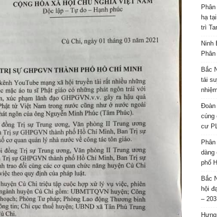
Phân 
hạ tạ
trì T
Ninh 
Phân 
Bắc N
tái s
nhiệm
Đoàn 
cúng 
cư P
Phân 
dàng 
phố H
Bắc N
hội đ
– 203
Hưng 