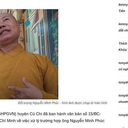
kenny
Tiên
kenny
đất ch
Thích
Khóa 
tonyd
có ngh
tonyd
tonyd
chương
Đối tượng Nguyễn Minh Phúc - hình ảnh được chụp từ màn hình
 (GHPGVN) huyện Củ Chi đã ban hành văn bản số 15/BC-
tonyd
hí Minh về việc xử lý trường hợp ông Nguyễn Minh Phúc