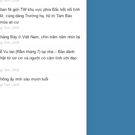
ng Tám, 2026
ban Ni giới TW khu vực phía Bắc kết nối tình
lữ, cúng dàng Trường hạ, hộ trì Tam Bảo
 mùa an cư
ng Tám, 2026
háng Bảy ở Việt Nam, chín trăm năm nhìn lại
ng Tám, 2026
lễ Vu lan (Rằm tháng 7) tại nhà – Bản dành
hật tử sơ cơ và người có cảm tình với đạo
ng Tám, 2026
hồng ấy mới sáu mươi tuổi
ng Tám, 2026