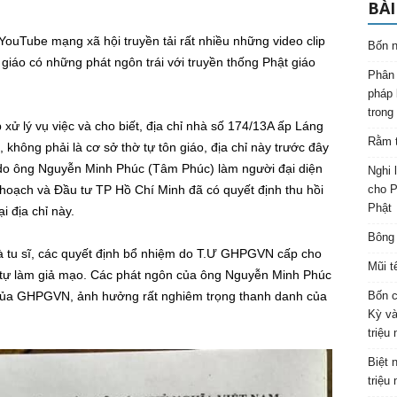
BÀI
YouTube mạng xã hội truyền tải rất nhiều những video clip
Bốn n
iáo có những phát ngôn trái với truyền thống Phật giáo
Phân 
pháp 
trong
xử lý vụ việc và cho biết, địa chỉ nhà số 174/13A ấp Láng
Rằm t
 không phải là cơ sở thờ tự tôn giáo, địa chỉ này trước đây
 do ông Nguyễn Minh Phúc (Tâm Phúc) làm người đại diện
Nghi 
hoạch và Đầu tư TP Hồ Chí Minh đã có quyết định thu hồi
cho P
Phật
i địa chỉ này.
Bông 
là tu sĩ, các quyết định bổ nhiệm do T.Ư GHPGVN cấp cho
Mũi t
tự làm giả mạo. Các phát ngôn của ông Nguyễn Minh Phúc
ng của GHPGVN, ảnh hưởng rất nghiêm trọng thanh danh của
Bốn c
Kỳ và
triệu
Biệt 
triệu