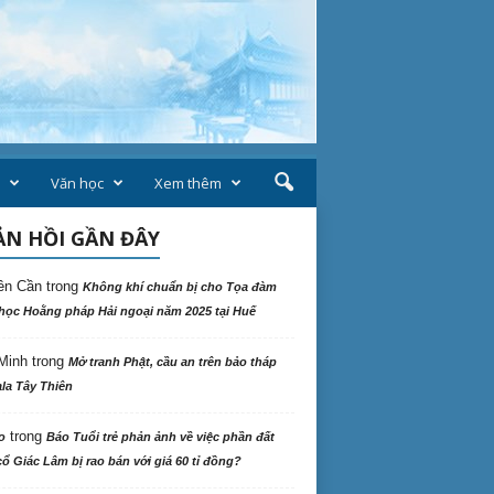
Văn học
Xem thêm
N HỒI GẦN ĐÂY
ên Cần
trong
Không khí chuẩn bị cho Tọa đàm
học Hoằng pháp Hải ngoại năm 2025 tại Huế
Minh
trong
Mở tranh Phật, cầu an trên bảo tháp
la Tây Thiên
trong
o
Báo Tuổi trẻ phản ảnh về việc phần đất
ổ Giác Lâm bị rao bán với giá 60 tỉ đồng?