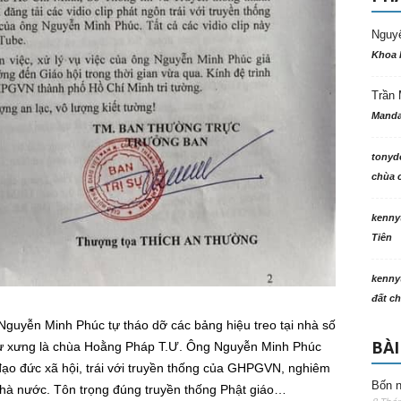
Nguy
Khoa 
Trần 
Manda
tonyd
chùa c
kenny
Tiên
kenny
đất ch
guyễn Minh Phúc tự tháo dỡ các bảng hiệu treo tại nhà số
BÀI
tự xưng là chùa Hoằng Pháp T.Ư. Ông Nguyễn Minh Phúc
đạo đức xã hội, trái với truyền thống của GHPGVN, nghiêm
Bốn n
nhà nước. Tôn trọng đúng truyền thống Phật giáo…