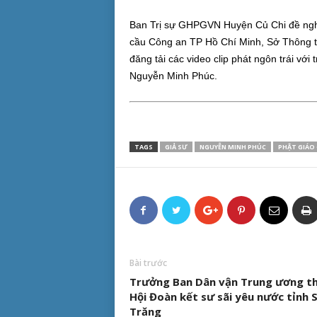
Ban Trị sự GHPGVN Huyện Củ Chi đề ngh
cầu Công an TP Hồ Chí Minh, Sở Thông ti
đăng tải các video clip phát ngôn trái với
Nguyễn Minh Phúc.
TAGS
GIẢ SƯ
NGUYỄN MINH PHÚC
PHẬT GIÁO 
Bài trước
Trưởng Ban Dân vận Trung ương t
Hội Đoàn kết sư sãi yêu nước tỉnh 
Trăng