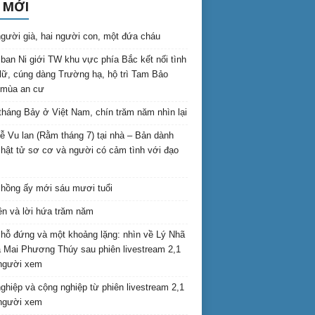
 MỚI
gười già, hai người con, một đứa cháu
ban Ni giới TW khu vực phía Bắc kết nối tình
lữ, cúng dàng Trường hạ, hộ trì Tam Bảo
 mùa an cư
háng Bảy ở Việt Nam, chín trăm năm nhìn lại
lễ Vu lan (Rằm tháng 7) tại nhà – Bản dành
hật tử sơ cơ và người có cảm tình với đạo
hồng ấy mới sáu mươi tuổi
ên và lời hứa trăm năm
hỗ đứng và một khoảng lặng: nhìn về Lý Nhã
 Mai Phương Thúy sau phiên livestream 2,1
 người xem
nghiệp và cộng nghiệp từ phiên livestream 2,1
 người xem