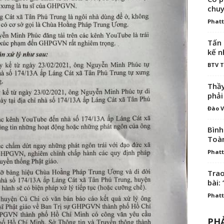
chuy
Phatt
Tấn 
kế n
BTV 
Thầy
phải
Đào V
Bình
Toà
Phatt
Trao
bài: 
Phatt
PHẢ