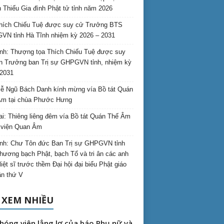
 Thiếu Gia đình Phật tử tỉnh năm 2026
hích Chiếu Tuệ được suy cử Trưởng BTS
N tỉnh Hà Tĩnh nhiệm kỳ 2026 – 2031
nh: Thượng tọa Thích Chiếu Tuệ được suy
n Trưởng ban Trị sự GHPGVN tỉnh, nhiệm kỳ
2031
ễ Ngũ Bách Danh kính mừng vía Bồ tát Quán
Âm tại chùa Phước Hưng
ai: Thiêng liêng đêm vía Bồ tát Quán Thế Âm
i viện Quan Âm
nh: Chư Tôn đức Ban Trị sự GHPGVN tỉnh
hương bạch Phật, bạch Tổ và tri ân các anh
liệt sĩ trước thềm Đại hội đại biểu Phật giáo
lần thứ V
 XEM NHIỀU
hóng viên lẳng lơ của báo Phụ nữ và