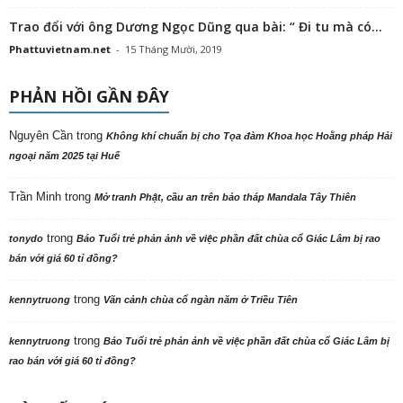
Trao đổi với ông Dương Ngọc Dũng qua bài: “ Đi tu mà có...
Phattuvietnam.net
-
15 Tháng Mười, 2019
PHẢN HỒI GẦN ĐÂY
Nguyên Cần
trong
Không khí chuẩn bị cho Tọa đàm Khoa học Hoằng pháp Hải
ngoại năm 2025 tại Huế
Trần Minh
trong
Mở tranh Phật, cầu an trên bảo tháp Mandala Tây Thiên
trong
tonydo
Báo Tuổi trẻ phản ảnh về việc phần đất chùa cổ Giác Lâm bị rao
bán với giá 60 tỉ đồng?
trong
kennytruong
Vãn cảnh chùa cổ ngàn năm ở Triều Tiên
trong
kennytruong
Báo Tuổi trẻ phản ảnh về việc phần đất chùa cổ Giác Lâm bị
rao bán với giá 60 tỉ đồng?