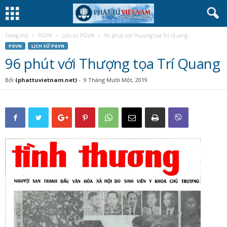
Trang chủ
PGVN
Lịch sử PGVN
96 phút với Thượng tọa Trí Quang
PGVN
LỊCH SỬ PGVN
96 phút với Thượng tọa Trí Quang
Bởi
(phattuvietnam.net)
-
9 Tháng Mười Một, 2019