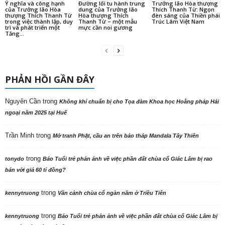
Ý nghĩa và công hạnh
Đường lối tu hành trung
Trưởng lão Hòa thượng
của Trưởng lão Hòa
dung của Trưởng lão
Thích Thanh Từ: Ngọn
thượng Thích Thanh Từ
Hòa thượng Thích
đèn sáng của Thiền phái
trong việc thành lập, duy
Thanh Từ – một mẫu
Trúc Lâm Việt Nam
trì và phát triển một
mực cần noi gương
Tăng...
PHẢN HỒI GẦN ĐÂY
Nguyên Cần
trong
Không khí chuẩn bị cho Tọa đàm Khoa học Hoằng pháp Hải
ngoại năm 2025 tại Huế
Trần Minh
trong
Mở tranh Phật, cầu an trên bảo tháp Mandala Tây Thiên
trong
tonydo
Báo Tuổi trẻ phản ảnh về việc phần đất chùa cổ Giác Lâm bị rao
bán với giá 60 tỉ đồng?
trong
kennytruong
Vãn cảnh chùa cổ ngàn năm ở Triều Tiên
trong
kennytruong
Báo Tuổi trẻ phản ảnh về việc phần đất chùa cổ Giác Lâm bị