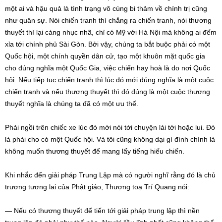
một ai và hậu quả là tình trạng vô cùng bi thảm về chính trị cũng
như quân sự. Nói chiến tranh thì chẳng ra chiến tranh, nói thương
thuyết thì lại càng nhục nhã, chỉ có Mỹ với Hà Nội mà không ai đếm
xỉa tới chính phủ Sài Gòn. Bởi vậy, chúng ta bắt buộc phải có một
Quốc hội, một chính quyền dân cử, tạo một khuôn mặt quốc gia
cho đúng nghĩa một Quốc Gia, việc chiến hay hoà là do nơi Quốc
hội. Nếu tiếp tục chiến tranh thì lúc đó mới đúng nghĩa là một cuộc
chiến tranh và nếu thương thuyết thì đó đúng là một cuộc thương
thuyết nghĩa là chúng ta đã có một ưu thế.
Phải ngồi trên chiếc xe lúc đó mới nói tới chuyện lái tới hoặc lui. Đó
là phải cho có một Quốc hội. Và tôi cũng không dại gì đính chính là
không muốn thương thuyết để mang lấy tiếng hiếu chiến.
Khi nhắc đến giải pháp Trung Lập mà có người nghĩ rằng đó là chủ
trương tương lai của Phật giáo, Thượng toạ Trí Quang nói:
— Nếu có thương thuyết để tiến tới giải pháp trung lập thì nền