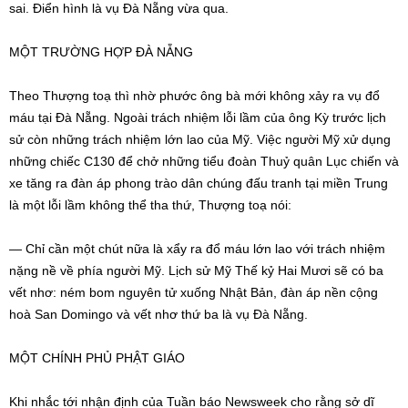
sai. Điển hình là vụ Đà Nẵng vừa qua.
MỘT TRƯỜNG HỢP ĐÀ NẴNG
Theo Thượng toạ thì nhờ phước ông bà mới không xảy ra vụ đổ
máu tại Đà Nẵng. Ngoài trách nhiệm lỗi lầm của ông Kỳ trước lịch
sử còn những trách nhiệm lớn lao của Mỹ. Việc người Mỹ xử dụng
những chiếc C130 để chở những tiểu đoàn Thuỷ quân Lục chiến và
xe tăng ra đàn áp phong trào dân chúng đấu tranh tại miền Trung
là một lỗi lầm không thể tha thứ, Thượng toạ nói:
— Chỉ cần một chút nữa là xẩy ra đổ máu lớn lao với trách nhiệm
nặng nề về phía người Mỹ. Lịch sử Mỹ Thế kỷ Hai Mươi sẽ có ba
vết nhơ: ném bom nguyên tử xuống Nhật Bản, đàn áp nền cộng
hoà San Domingo và vết nhơ thứ ba là vụ Đà Nẵng.
MỘT CHÍNH PHỦ PHẬT GIÁO
Khi nhắc tới nhận định của Tuần báo Newsweek cho rằng sở dĩ