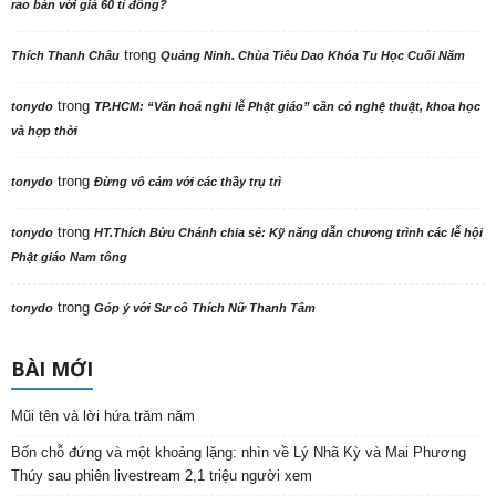
rao bán với giá 60 tỉ đồng?
trong
Thích Thanh Châu
Quảng Ninh. Chùa Tiêu Dao Khóa Tu Học Cuối Năm
trong
tonydo
TP.HCM: “Văn hoá nghi lễ Phật giáo” cần có nghệ thuật, khoa học
và hợp thời
trong
tonydo
Đừng vô cảm với các thầy trụ trì
trong
tonydo
HT.Thích Bửu Chánh chia sẻ: Kỹ năng dẫn chương trình các lễ hội
Phật giáo Nam tông
trong
tonydo
Góp ý với Sư cô Thích Nữ Thanh Tâm
BÀI MỚI
Mũi tên và lời hứa trăm năm
Bốn chỗ đứng và một khoảng lặng: nhìn về Lý Nhã Kỳ và Mai Phương
Thúy sau phiên livestream 2,1 triệu người xem