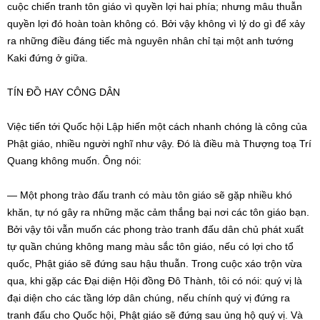
cuộc chiến tranh tôn giáo vì quyền lợi hai phía; nhưng mâu thuẫn
quyền lợi đó hoàn toàn không có. Bởi vậy không vì lý do gì để xảy
ra những điều đáng tiếc mà nguyên nhân chỉ tại một anh tướng
Kaki đứng ở giữa.
TÍN ĐỒ HAY CÔNG DÂN
Việc tiến tới Quốc hội Lập hiến một cách nhanh chóng là công của
Phật giáo, nhiều người nghĩ như vậy. Đó là điều mà Thượng toạ Trí
Quang không muốn. Ông nói:
— Một phong trào đấu tranh có màu tôn giáo sẽ gặp nhiều khó
khăn, tự nó gây ra những mặc cảm thắng bại nơi các tôn giáo bạn.
Bởi vậy tôi vẫn muốn các phong trào tranh đấu dân chủ phát xuất
tự quần chúng không mang màu sắc tôn giáo, nếu có lợi cho tổ
quốc, Phật giáo sẽ đứng sau hậu thuẫn. Trong cuộc xáo trộn vừa
qua, khi gặp các Đại diện Hội đồng Đô Thành, tôi có nói: quý vị là
đại diện cho các tầng lớp dân chúng, nếu chính quý vị đứng ra
tranh đấu cho Quốc hội, Phật giáo sẽ đứng sau ủng hộ quý vị. Và