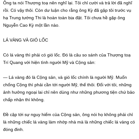
Ông ta nói Thượng toạ nên nghĩ lại. Tôi chỉ cười và trả lời đã nghĩ
rồi. Có vậy thôi. Còn dư luận cho rằng ông Kỳ đã gặp tôi trước vụ
hạ Trung tướng Thi là hoàn toàn bịa đặt. Tôi chưa hề gặp ông
Nguyễn Cao Kỳ một lần nào.
LÁ VÀNG VÀ GIÓ LỐC
Có lá vàng thì phải có gió lốc. Đó là câu so sánh của Thượng toạ
Trí Quang với hiện tình người Mỹ và Cộng sản:
— Lá vàng đó là Cộng sản, và gió lốc chính là người Mỹ. Muốn
chống Cộng thì phải cần tới người Mỹ, thế thôi. Đối với tôi, những
ảnh hưởng ngoại lai chỉ nên dùng như những phương tiện chứ bảo
chấp nhận thì không.
Đề cập tới sự nguy hiểm của Cộng sản, ông nói họ không phải chỉ
là những chiếc lá vàng làm nhớp nhà mà là những chiếc lá vàng có
đóng đinh.