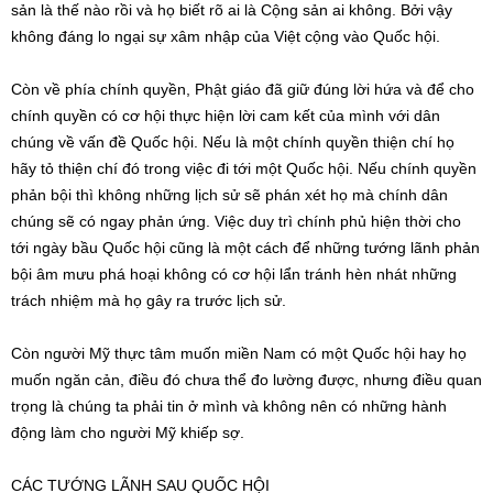
sản là thế nào rồi và họ biết rõ ai là Cộng sản ai không. Bởi vậy
không đáng lo ngại sự xâm nhập của Việt cộng vào Quốc hội.
Còn về phía chính quyền, Phật giáo đã giữ đúng lời hứa và để cho
chính quyền có cơ hội thực hiện lời cam kết của mình với dân
chúng về vấn đề Quốc hội. Nếu là một chính quyền thiện chí họ
hãy tỏ thiện chí đó trong việc đi tới một Quốc hội. Nếu chính quyền
phản bội thì không những lịch sử sẽ phán xét họ mà chính dân
chúng sẽ có ngay phản ứng. Việc duy trì chính phủ hiện thời cho
tới ngày bầu Quốc hội cũng là một cách để những tướng lãnh phản
bội âm mưu phá hoại không có cơ hội lẩn tránh hèn nhát những
trách nhiệm mà họ gây ra trước lịch sử.
Còn người Mỹ thực tâm muốn miền Nam có một Quốc hội hay họ
muốn ngăn cản, điều đó chưa thể đo lường được, nhưng điều quan
trọng là chúng ta phải tin ở mình và không nên có những hành
động làm cho người Mỹ khiếp sợ.
CÁC TƯỚNG LÃNH SAU QUỐC HỘI