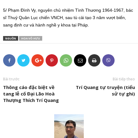
5/ Phạm Đình Vy, nguyên chủ nhiệm Tình Thương 1964-1967, bác
sĩ Thuỷ Quân Lục chiến VNCH, sau tù cải tạo 3 năm vượt biển,
sang định cư và hành nghề y khoa tại Pháp.
NGUỒN
HOA VÔ HƯU
Bài trước
Bài tiếp theo
Thông cáo đặc biệt về
Trí Quang tự truyện (tiểu
tang lễ cố Đại Lão Hoà
sử tự ghi)
Thượng Thích Trí Quang