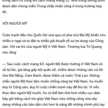
trong sạch có công với cách mạng tháng 11. Như trung tướng Đính
được dân chúng miền Trung chấp nhận cũng ở trong trường hợp
đó.
VỚI NGƯỜI MỸ
Cuộc tranh đấu cho Quốc hội vừa qua có pha mùi Bài Mỹ khiến cho
nhiều e ngại và tự đặt ra nhiều giả thuyết về sự lợi dụng của Cộng
sản. Với vai trò của người Mỹ ở Việt Nam, Thượng toạ Trí Quang
cho rằng:
— Sau cuộc cách mạng 63, người Mỹ được hưởng ở Việt Nam vô
số lợi lộc: gia tăng gấp bội quân số, chiếm được những căn cứ tốt
như Đà Nẵng, Cam Ranh; được thêm cả nước Thái Lan. Không
chắc người Mỹ thực tâm muốn chống cộng tại Việt Nam, họ muốn
duy trì Cộng sản, duy trì cuộc chiến tranh này để thủ lợi. Vì nếu
thực tâm người Mỹ muốn, họ có thể làm khá hơn nhiều cục diện
bây giờ bằng cách trợ giúp Việt Nam vừa chống cộng vừa xây
dựng những căn bản dân chủ hơn là nâng đỡ những chính phủ tay