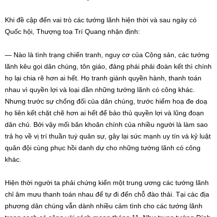
Khi đề cập đến vai trò các tướng lãnh hiện thời và sau ngày có
Quốc hội, Thượng toạ Trí Quang nhận định:
— Nào là tình trạng chiến tranh, nguy cơ của Cộng sản, các tướng
lãnh kêu gọi dân chúng, tôn giáo, đảng phái phải đoàn kết thì chính
họ lại chia rẽ hơn ai hết. Họ tranh giành quyền hành, thanh toán
nhau vì quyền lợi và loại dần những tướng lãnh có công khác.
Nhưng trước sự chống đối của dân chúng, trước hiểm hoạ đe doạ
họ liên kết chặt chẽ hơn ai hết để bảo thủ quyền lợi và lũng đoạn
dân chủ. Bởi vậy mối băn khoăn chính của nhiều người là làm sao
trả họ về vị trí thuần tuý quân sự, gây lại sức mạnh uy tín và kỷ luật
quân đội cùng phục hồi danh dự cho những tướng lãnh có công
khác.
Hiện thời người ta phải chứng kiến một trung ương các tướng lãnh
chỉ âm mưu thanh toán nhau để tự đi đến chỗ đào thải. Tại các địa
phương dân chúng vẫn dành nhiều cảm tình cho các tướng lãnh