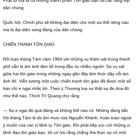
Phật tử mà là cả những thành phân Tôn giáo bạn và các tầng lớp
dân chúng.
Quốc hội, Chính phủ sẽ không đại diện cho một ưu thế riêng nào
mà là đại diện xứng đáng của dân chúng.
CHIẾN TRANH TÔN GIÁO
Rối loạn tháng Tám năm 1964 với những vụ thảm sát trong thành
phố vẫn lá ám ảnh đen tối trong đầu óc nhiều người. Sự cọ sát
giữa hai tôn giáo trong những ngày gần đây làm thức dậy nỗi ám
ảnh đó. Viễn tượng một cuộc chiến tranh tôn giáo đã được một số
báo chí e ngại nhắc tới. Theo ý Thượng toạ sự thật sự đe doạ đó
như thế nào. Thích Trí Quang cho rằng:
— Sự e ngại đó quá đáng và không thể nào có. Những đáng tiếc
hồi tháng Tám là do âm mưu của Nguyễn Khánh, hoàn toàn ngoài
ý muốn của các vị lãnh tụ Tôn giáo. Khi phải tiếp xúc cới những vị
lãnh đạo tôn giáo bạn, tôi có nói rằng chẳng thà thực sự có một