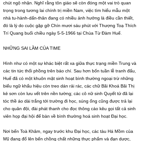
chút ngộ nhận. Nghĩ rằng tôn giáo sẽ còn đóng một vai trò quan
trọng trong tương lai chính trị miền Nam, việc tìm hiểu mẫu một
nhà tu-hành-dấn-thân đang có nhiều ảnh hưởng là điều cần thiết,
đó là lý do cuộc gặp gỡ Chín mươi sáu phút với Thượng Toạ Thích
Trí Quang buổi chiều ngày 5-5-1966 tại Chùa Từ Đàm Huế.
NHỮNG SAI LẦM CỦA TIME
Hình như có một sự khác biệt rất xa giữa thực trạng miền Trung và
các tin tức thổi phồng trên báo chí. Sau hơn bốn tuần lễ tranh đấu,
Huế đã có một khuôn mặt sinh hoạt bình thường ngoại trừ những
biểu ngữ khẩu hiệu còn treo dán rải rác, các chữ Bãi Khoá Bãi Thị
kẻ sơn còn lưu vết trên nền tường; các cô nữ sinh Quyết tử đã lại
tóc thề áo dài trắng tới trường đi học, súng ống cũng được trả lại
cho quân đội, đài phát thanh cho đọc thông cáo kêu gọi tất cả sinh
viên họp đại hội để bàn về bình thường hoá sinh hoạt Đại học.
Nơi bến Toà Khâm, ngay trước khu Đại học, các tàu Há Mồm của
Mỹ đang đổ lên bến chồng chất những thực phẩm và đạn dược,