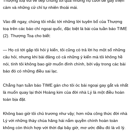
Thượng toạ vui vẻ tiếp chúng tôi qua những nụ cười dễ gây thiện
cảm và những cử chỉ tự nhiên thoải mái.
Vào đề ngay, chúng tôi nhắc tới những lời tuyên bố của Thượng
toạ trên các báo chí ngoại quốc, đặc biệt là bài của tuần báo TIME
(2). Thượng Toạ cho biết:
— Họ có tới gặp tôi hỏi ý kiến, tôi cũng có trả lời họ một số những
câu hỏi, nhưng khi bài đăng có cả những ý kiến mà tôi không hề
nói, tính tôi không bao giờ muốn đính chính, bởi vậy trong các bài
báo đó có những điều sai lạc.
Chẳng hạn tuần báo TIME gán cho tôi óc bài ngoại gay gắt và nhất
là muốn quay lại thời Hoàng kim của đời nhà Lý là một điều hoàn
toàn bịa đặt.
Không bao giờ tôi chủ trương như vậy; hơn nữa công thức đời nhà
Lý với những thày chùa hăng hái nắm quyền chính hoàn toàn
không còn thích hợp với thời đại bây giờ, mơ ước điều đó là vô lý.