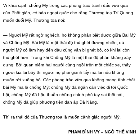
Vì khía cạnh chống Mỹ trong các phong trào tranh đấu vừa qua
của Phật giáo, có báo ngoại quốc cho rằng Thượng toạ Trí Quang
muốn đuổi Mỹ. Thượng toạ nói:
— Người Mỹ rất ngờ nghệch, họ không phân biệt được giữa Bài Mỹ
và Chống Mỹ. Bài Mỹ là một thái độ thù ghét đương nhiên, dù
người Mỹ có làm hay đến đâu cũng vẫn bị ghét bỏ, có khi lại còn
thù ghét hơn. Trong khi Chống Mỹ là một thái độ phản kháng xây
dựng. Bởi quan niệm hai người cùng ngồi trên một chiếc xe, thấy
người kia lái bậy thì người nọ phải giành lấy mà lái nếu không
muốn rớt xuống hố. Các phong trào vừa qua không mang tính chất
bài Mỹ mà là chống Mỹ; chống Mỹ đã ngăn cản việc đi tới Quốc
hội, chống Mỹ đã hậu thuẫn những chính phủ tay sai thối nát,
chống Mỹ đã giúp phương tiện đàn áp Đà Nẵng.
Thì ra thái độ của Thượng toạ là muốn cảnh giác người Mỹ.
PHẠM ĐÌNH VY – NGÔ THẾ VINH