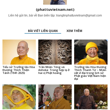
(phattuvietnam.net)
Liên hệ gửi tin, bài về Ban biên tập:
trangtinphattuvietnam@gmail.com
BÀI VIẾT LIÊN QUAN
XEM THÊM
Tiểu sử Trưởng lão Hòa
Trần Nhân Tông và
Trưởng lão Hòa thượng
thượng Thích Thiện
Ashoka: Trùng hợp lạ ở
Thích Thanh Từ – Nhân
Tánh (1941-2025)
hai vị Phật hoàng
vật vĩ đại trong lịch sử
Phật giáo Việt Nam hiện
đại