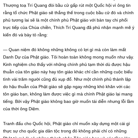
Thượng toạ Trí Quang đòi bầu cử gấp rút một Quốc hội vì ông tin
rằng tổ chức Phật giáo sẽ thắng thế trong cuộc bầu cử đó và chính
phủ tương lai sẽ là một chính phù Phật giáo với bàn tay chi phối
trực tiếp của Chùa chiền, Thích Trí Quang đã phủ nhận mạnh mẽ ý
kiến đó và bày tỏ rằng:
— Quan niệm đó không những không có lợi gì mà còn làm mất
Danh Dự của Phật giáo. Tôi hoàn toàn không mong muốn như vậy.
Kinh nghiệm cho thấy với những chính phủ tạm thời dù được hậu
thuẫn của tôn giáo này hay tôn giáo khác chỉ cần những cuộc biểu
tình vài trăm người cũng đủ xụp đổ. Như một chính phủ thành lập
do hậu thuẫn của Phật giáo sẽ gặp ngay những khó khăn với các
tôn giáo bạn, không làm được việc gì mà chính Phật giáo lại mang
tiếng. Bởi vậy Phật giáo không bao giờ muốn tái diễn nhưng lỗi lầm
của thời ông Diệm.
Tranh đấu cho Quốc hội, Phật giáo chỉ muốn xây dựng một cái gì
thực sự cho quốc gia dân tộc trong đó không phải chỉ có những