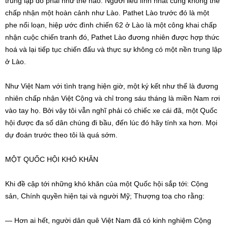
trung lập đó phải như thế nào. Người liều lĩnh nhất cũng không thể
chấp nhận một hoàn cảnh như Lào. Pathet Lào trước đó là một
phe nổi loạn, hiệp ước đình chiến 62 ở Lào là một công khai chấp
nhận cuộc chiến tranh đó, Pathet Lào đương nhiên được hợp thức
hoá và lại tiếp tục chiến đấu và thực sự không có một nền trung lập
ở Lào.
Như Việt Nam với tình trạng hiện giờ, một ký kết như thế là đương
nhiên chấp nhận Việt Cộng và chỉ trong sáu tháng là miền Nam rơi
vào tay họ. Bởi vậy tôi vẫn nghĩ phải có chiếc xe cái đã, một Quốc
hội được đa số dân chúng đi bầu, đến lúc đó hãy tính xa hơn. Mọi
dự đoán trước theo tôi là quá sớm.
MỘT QUỐC HỘI KHÓ KHĂN
Khi đề cập tới những khó khăn của một Quốc hội sắp tới: Cộng
sản, Chính quyền hiện tại và người Mỹ; Thượng toạ cho rằng:
— Hơn ai hết, người dân quê Việt Nam đã có kinh nghiệm Cộng