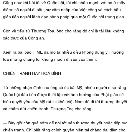
Cũng như khi hỏi tôi về Quốc hội, tôi chỉ nhấn mạnh với họ ở mấy
điểm: số người đi bầu, sự xâm nhập của Việt cộng và cách bầu
gián tiếp người lãnh đạo hành pháp qua một Quốc hội trung gian.
Còn về tiểu sử Thượng Toạ, ông cho rằng đó chỉ là tài liệu không
xác thực của Công an.
Xem ra bài báo TIME đã mô tả nhiều điều không đúng ý Thượng
toạ nhưng chúng tôi không muốn đi sâu vào thêm.
CHIẾN TRANH HAY HOÀ BÌNH
Từ những nhận định cho ông có óc bài Mỹ, nhiều người e sợ rằng
Quốc hội đầu tiên được thiết lập với ảnh hưởng của Phật giáo sẽ
biểu quyết yêu cầu Mỹ rút lui khỏi Việt Nam để đi tới thương thuyết
và chấm dứt chiến tranh. Thượng Toạ cho rằng:
— Bây giờ còn quá sớm để nói tới nên thương thuyết hoặc tiếp tục
chiến tranh. Chỉ biết rằng chính quyền hiện tại chẳng đại diện cho