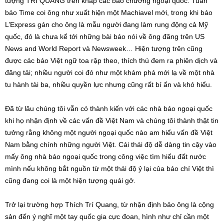
tượng TRÍ QUANG trên khắp các báo chương ngoại quốc. Tuần
báo Time coi ông như xuất hiện một Machiavel mới, trong khi báo
L’Express gán cho ông là mẫu người đang làm rung động cả Mỹ
quốc, đó là chưa kể tới những bài báo nói về ông đăng trên US
News and World Report và Newsweek… Hiện tượng trên cũng
được các báo Việt ngữ toa rập theo, thích thú đem ra phiên dịch và
đăng tải; nhiều người coi đó như một khám phá mới lạ về một nhà
tu hành tài ba, nhiều quyền lực nhưng cũng rất bí ẩn và khó hiểu.
Đã từ lâu chúng tôi vẫn có thành kiến với các nhà báo ngoại quốc
khi họ nhận định về các vấn đề Việt Nam và chúng tôi thành thật tin
tưởng rằng không một người ngoại quốc nào am hiểu vấn đề Việt
Nam bằng chính những người Việt. Cái thái độ dễ dàng tin cậy vào
mấy ông nhà báo ngoại quốc trong công việc tìm hiểu đất nước
mình nếu không bắt nguồn từ một thái độ ỷ lại của báo chí Việt thì
cũng đang coi là một hiện tượng quái gở.
Trở lại trường hợp Thích Trí Quang, từ nhận định bảo ông là cộng
sản đến ý nghĩ một tay quốc gia cực đoan, hình như chỉ cần một