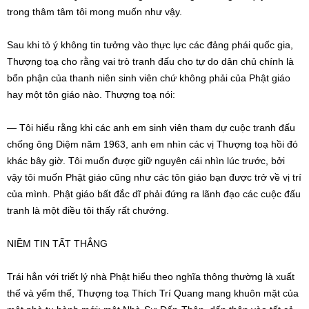
trong thâm tâm tôi mong muốn như vậy.
Sau khi tỏ ý không tin tưởng vào thực lực các đảng phái quốc gia,
Thượng toạ cho rằng vai trò tranh đấu cho tự do dân chủ chính là
bổn phận của thanh niên sinh viên chứ không phải của Phật giáo
hay một tôn giáo nào. Thượng toạ nói:
— Tôi hiểu rằng khi các anh em sinh viên tham dự cuộc tranh đấu
chống ông Diệm năm 1963, anh em nhìn các vị Thượng toạ hồi đó
khác bây giờ. Tôi muốn được giữ nguyên cái nhìn lúc trước, bởi
vậy tôi muốn Phật giáo cũng như các tôn giáo bạn được trở về vị trí
của mình. Phật giáo bất đắc dĩ phải đứng ra lãnh đạo các cuộc đấu
tranh là một điều tôi thấy rất chướng.
NIỀM TIN TẤT THẮNG
Trái hẳn với triết lý nhà Phật hiểu theo nghĩa thông thường là xuất
thế và yếm thế, Thượng toạ Thích Trí Quang mang khuôn mặt của