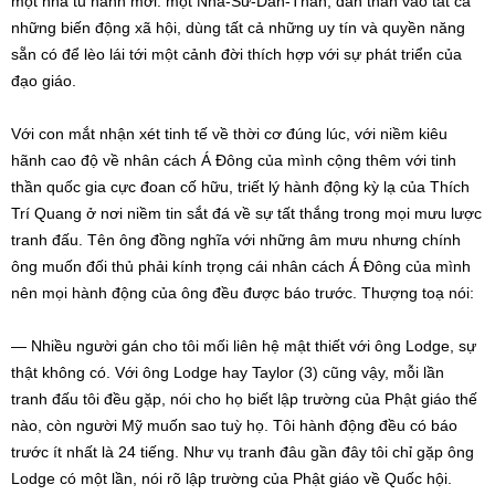
một nhà tu hành mới: một Nhà-Sư-Dấn-Thân, dấn thân vào tất cả
những biến động xã hội, dùng tất cả những uy tín và quyền năng
sẵn có để lèo lái tới một cảnh đời thích hợp với sự phát triển của
đạo giáo.
Với con mắt nhận xét tinh tế về thời cơ đúng lúc, với niềm kiêu
hãnh cao độ về nhân cách Á Đông của mình cộng thêm với tinh
thần quốc gia cực đoan cố hữu, triết lý hành động kỳ lạ của Thích
Trí Quang ở nơi niềm tin sắt đá về sự tất thắng trong mọi mưu lược
tranh đấu. Tên ông đồng nghĩa với những âm mưu nhưng chính
ông muốn đối thủ phải kính trọng cái nhân cách Á Đông của mình
nên mọi hành động của ông đều được báo trước. Thượng toạ nói:
— Nhiều người gán cho tôi mối liên hệ mật thiết với ông Lodge, sự
thật không có. Với ông Lodge hay Taylor (3) cũng vậy, mỗi lần
tranh đấu tôi đều gặp, nói cho họ biết lập trường của Phật giáo thế
nào, còn người Mỹ muốn sao tuỳ họ. Tôi hành động đều có báo
trước ít nhất là 24 tiếng. Như vụ tranh đâu gần đây tôi chỉ gặp ông
Lodge có một lần, nói rõ lập trường của Phật giáo về Quốc hội.