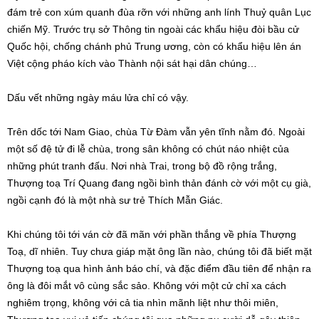
đám trẻ con xúm quanh đùa rỡn với những anh lính Thuỷ quân Lục
chiến Mỹ. Trước trụ sở Thông tin ngoài các khẩu hiệu đòi bầu cử
Quốc hội, chống chánh phủ Trung ương, còn có khẩu hiệu lên án
Việt cộng pháo kích vào Thành nội sát hại dân chúng…
Dấu vết những ngày máu lửa chỉ có vậy.
Trên dốc tới Nam Giao, chùa Từ Đàm vẫn yên tĩnh nằm đó. Ngoài
một số đệ tử đi lễ chùa, trong sân không có chút náo nhiệt của
những phút tranh đấu. Nơi nhà Trai, trong bộ đồ rộng trắng,
Thượng toạ Trí Quang đang ngồi bình thản đánh cờ với một cụ già,
ngồi cạnh đó là một nhà sư trẻ Thích Mẫn Giác.
Khi chúng tôi tới ván cờ đã mãn với phần thắng về phía Thượng
Toạ, dĩ nhiên. Tuy chưa giáp mặt ông lần nào, chúng tôi đã biết mặt
Thượng toạ qua hình ảnh báo chí, và đặc điểm đầu tiên để nhận ra
ông là đôi mắt vô cùng sắc sảo. Không với một cử chỉ xa cách
nghiêm trọng, không với cả tia nhìn mãnh liệt như thôi miên,