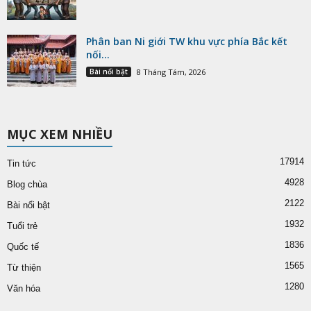
Phân ban Ni giới TW khu vực phía Bắc kết
nối...
Bài nổi bật
8 Tháng Tám, 2026
MỤC XEM NHIỀU
17914
Tin tức
4928
Blog chùa
2122
Bài nổi bật
1932
Tuổi trẻ
1836
Quốc tế
1565
Từ thiện
1280
Văn hóa