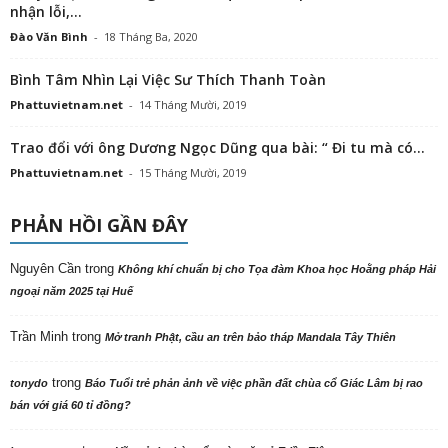
nhận lỗi,...
Đào Văn Bình
-
18 Tháng Ba, 2020
Bình Tâm Nhìn Lại Việc Sư Thích Thanh Toàn
Phattuvietnam.net
-
14 Tháng Mười, 2019
Trao đổi với ông Dương Ngọc Dũng qua bài: “ Đi tu mà có...
Phattuvietnam.net
-
15 Tháng Mười, 2019
PHẢN HỒI GẦN ĐÂY
Nguyên Cần
trong
Không khí chuẩn bị cho Tọa đàm Khoa học Hoằng pháp Hải
ngoại năm 2025 tại Huế
Trần Minh
trong
Mở tranh Phật, cầu an trên bảo tháp Mandala Tây Thiên
trong
tonydo
Báo Tuổi trẻ phản ảnh về việc phần đất chùa cổ Giác Lâm bị rao
bán với giá 60 tỉ đồng?