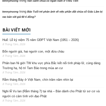
trong
kennytruong
Vãn cảnh chùa cổ ngàn năm ở Triều Tiên
trong
kennytruong
Báo Tuổi trẻ phản ảnh về việc phần đất chùa cổ Giác Lâm bị
rao bán với giá 60 tỉ đồng?
BÀI VIẾT MỚI
Huế: Lễ kỷ niệm 75 năm GĐPT Việt Nam (1951 – 2026)
8 Tháng Tám, 2026
Bốn người già, hai người con, một đứa cháu
8 Tháng Tám, 2026
Phân ban Ni giới TW khu vực phía Bắc kết nối tình pháp lữ, cúng dàng
Trường hạ, hộ trì Tam Bảo trong mùa an cư
8 Tháng Tám, 2026
Rằm tháng Bảy ở Việt Nam, chín trăm năm nhìn lại
8 Tháng Tám, 2026
Nghi lễ Vu lan (Rằm tháng 7) tại nhà – Bản dành cho Phật tử sơ cơ và
người có cảm tình với đạo Phật
8 Tháng Tám, 2026