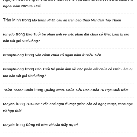
ngoại năm 2025 tại Huế
Trần Minh
trong
Mở tranh Phật, cầu an trên bảo tháp Mandala Tây Thiên
trong
tonydo
Báo Tuổi trẻ phản ảnh về việc phần đất chùa cổ Giác Lâm bị rao
bán với giá 60 tỉ đồng?
trong
kennytruong
Vãn cảnh chùa cổ ngàn năm ở Triều Tiên
trong
kennytruong
Báo Tuổi trẻ phản ảnh về việc phần đất chùa cổ Giác Lâm bị
rao bán với giá 60 tỉ đồng?
trong
Thích Thanh Châu
Quảng Ninh. Chùa Tiêu Dao Khóa Tu Học Cuối Năm
trong
tonydo
TP.HCM: “Văn hoá nghi lễ Phật giáo” cần có nghệ thuật, khoa học
và hợp thời
trong
tonydo
Đừng vô cảm với các thầy trụ trì