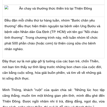
Đều đặn mỗi chiều thứ tư hàng tuần, nhóm "Bước chân yêu
thương" đều thực hiện thiện nguyện tại bệnh viện Ung Bướu và
bệnh viện Nhân dân Gia Định (TP. HCM) với tên gọi "Nồi cháo
tình thương". Trong chương trình này, mỗi tuần nhóm tổ chức
phát 500 phần cháo (hoặc cơm) từ thiện cùng sữa cho bệnh
nhân nghèo.
Đây thực sự là nơi gặp gỡ lý tưởng của các bạn trẻ, chốn Thiền,
nơi bạn tìm thấy sự tĩnh lặng trước những bon chen của cuộc đời,
cân bằng cuộc sống, hóa giải buồn phiền, và tìm về về những giá
trị sống đích thực.
Minh Thông, khách "ruột" của quán chia sẻ: "Những lúc học tập
căng thẳng, muốn tìm một không gian yên tĩnh, mình đều ghé đến
Thiện Đông. Được ngồi nhâm nhi tí trà, đăng đắng, ngọt dịu, vừa