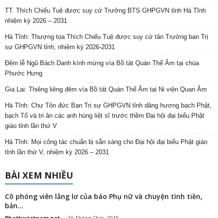
TT. Thích Chiếu Tuệ được suy cử Trưởng BTS GHPGVN tỉnh Hà Tĩnh
nhiệm kỳ 2026 – 2031
Hà Tĩnh: Thượng tọa Thích Chiếu Tuệ được suy cử tân Trưởng ban Trị
sự GHPGVN tỉnh, nhiệm kỳ 2026-2031
Đêm lễ Ngũ Bách Danh kính mừng vía Bồ tát Quán Thế Âm tại chùa
Phước Hưng
Gia Lai: Thiêng liêng đêm vía Bồ tát Quán Thế Âm tại Ni viện Quan Âm
Hà Tĩnh: Chư Tôn đức Ban Trị sự GHPGVN tỉnh dâng hương bạch Phật,
bạch Tổ và tri ân các anh hùng liệt sĩ trước thềm Đại hội đại biểu Phật
giáo tỉnh lần thứ V
Hà Tĩnh: Mọi công tác chuẩn bị sẵn sàng cho Đại hội đại biểu Phật giáo
tỉnh lần thứ V, nhiệm kỳ 2026 – 2031
BÀI XEM NHIỀU
Cô phóng viên lẳng lơ của báo Phụ nữ và chuyện tình tiền,
bản...
Phattuvietnam.net
-
26 Tháng Chín, 2019