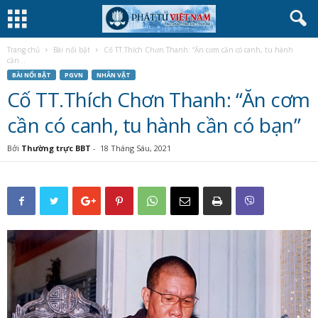
Trang chủ
Bài nổi bật
Cố TT.Thích Chơn Thanh: “Ăn cơm cần có canh, tu hành
cần...
BÀI NỔI BẬT
PGVN
NHÂN VẬT
Cố TT.Thích Chơn Thanh: “Ăn cơm
cần có canh, tu hành cần có bạn”
Bởi
Thường trực BBT
-
18 Tháng Sáu, 2021