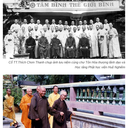
Cố TT.Thích Chơn Thanh chụp ảnh lưu niệm cùng chư Tôn Hòa thượng lãnh đạo và
Học tăng Phật học viện Huệ Nghiêm