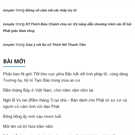
trong
tonydo
Đừng vô cảm với các thầy trụ trì
trong
tonydo
HT.Thích Bửu Chánh chia sẻ: Kỹ năng dẫn chương trình các lễ hội
Phật giáo Nam tông
trong
tonydo
Góp ý với Sư cô Thích Nữ Thanh Tâm
BÀI MỚI
Phân ban Ni giới TW khu vực phía Bắc kết nối tình pháp lữ, cúng dàng
Trường hạ, hộ trì Tam Bảo trong mùa an cư
Rằm tháng Bảy ở Việt Nam, chín trăm năm nhìn lại
Nghi lễ Vu lan (Rằm tháng 7) tại nhà – Bản dành cho Phật tử sơ cơ và
người có cảm tình với đạo Phật
Bông hồng ấy mới sáu mươi tuổi
Mũi tên và lời hứa trăm năm