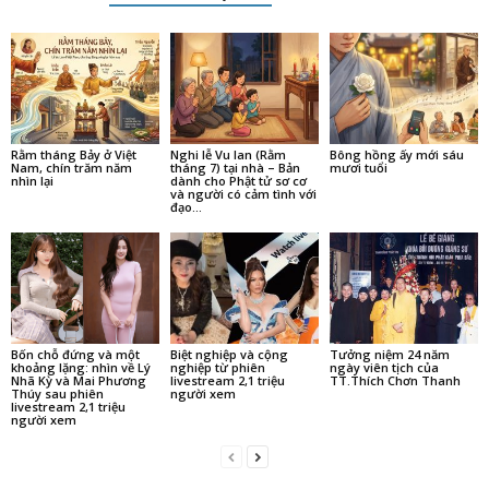
Rằm tháng Bảy ở Việt
Nghi lễ Vu lan (Rằm
Bông hồng ấy mới sáu
Nam, chín trăm năm
tháng 7) tại nhà – Bản
mươi tuổi
nhìn lại
dành cho Phật tử sơ cơ
và người có cảm tình với
đạo...
Bốn chỗ đứng và một
Biệt nghiệp và cộng
Tưởng niệm 24 năm
khoảng lặng: nhìn về Lý
nghiệp từ phiên
ngày viên tịch của
Nhã Kỳ và Mai Phương
livestream 2,1 triệu
TT.Thích Chơn Thanh
Thúy sau phiên
người xem
livestream 2,1 triệu
người xem