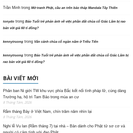
Trần Minh
trong
Mở tranh Phật, cầu an trên bảo tháp Mandala Tây Thiên
trong
tonydo
Báo Tuổi trẻ phản ảnh về việc phần đất chùa cổ Giác Lâm bị rao
bán với giá 60 tỉ đồng?
trong
kennytruong
Vãn cảnh chùa cổ ngàn năm ở Triều Tiên
trong
kennytruong
Báo Tuổi trẻ phản ảnh về việc phần đất chùa cổ Giác Lâm bị
rao bán với giá 60 tỉ đồng?
BÀI VIẾT MỚI
Phân ban Ni giới TW khu vực phía Bắc kết nối tình pháp lữ, cúng dàng
Trường hạ, hộ trì Tam Bảo trong mùa an cư
8 Tháng Tám, 2026
Rằm tháng Bảy ở Việt Nam, chín trăm năm nhìn lại
8 Tháng Tám, 2026
Nghi lễ Vu lan (Rằm tháng 7) tại nhà – Bản dành cho Phật tử sơ cơ và
người có cảm tình với đạo Phật