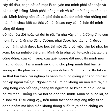
cây để đậu, chọn đất để mọc là chuyện mà mình phải cẩn thận và
đắn đo kỹ lưỡng. Mình phải thông minh và biết mở lòng ra để quan
sát. Mình không nên dễ dãi phó thác cuộc đời mình vào những nơi
mà mình chưa biết sự thật về nó rồi sau này có hối hận thì mình
cũng đã dang
dở hết nửa đời hoặc cả đời tu rồi. Tu như vậy thì thà đừng đi tu còn
hơn. Tu phải đi cho đúng đường, phải được học tập, phải được
thực hành, phải được bảo bọc thì mới đáng với việc làm bỏ nhà, bỏ
xóm, bỏ sự nghiệp thế gian. Mình đi tu phải với tư cách của tập thể,
cộng đồng, của xóm làng, của quê hương đất nước thì mình mới
mau tới được. Tại vì mình sẽ không cho phép mình thất bại, té
xuống rồi thì phải biết đứng dậy mà đi tiếp. Mình thất bại thì tất cả
sẽ thất bại theo. Sự nghiệp tu hành thì cũng giống y chang như sự
nghiệp ngoài thế tục. Ngoài đời nếu mình không ăn nên làm ra, cứ
long bong cho hết ngày tháng thì người ta sẽ khinh mình dù đó là
người thân. Huống chi xã hội sẽ đào thải mình. Mình sẽ bị bỏ lại, sẽ
bị loại trừ. Đi tu cũng vậy, nếu mình trở thành một ông thầy tu có
danh phẩm mà kinh điển không thông suốt, thực hành chẳng có