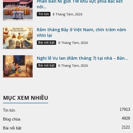
Phân ban Ni giới TW khu vực phía Bắc kết
nối...
Tin tức
8 Tháng Tám, 2026
Rằm tháng Bảy ở Việt Nam, chín trăm năm
nhìn lại
Bài nổi bật
8 Tháng Tám, 2026
Nghi lễ Vu lan (Rằm tháng 7) tại nhà – Bản...
Bài nổi bật
8 Tháng Tám, 2026
MỤC XEM NHIỀU
17913
Tin tức
4928
Blog chùa
2121
Bài nổi bật