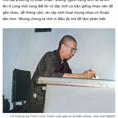
lên ở cùng một vùng đất thì có đặc tính cơ bản giống nhau nên dễ
gần nhau, dễ thông cảm, do vậy sinh hoạt chung nhau có thuận
tiện hơn. Nhưng chúng ta chớ vì điều ấy mà để tâm phân biệt.
Cố Thượng tọa Thích Chơn Thanh soạn giáo án tại thiền phòng, chùa Huệ Nghiêm