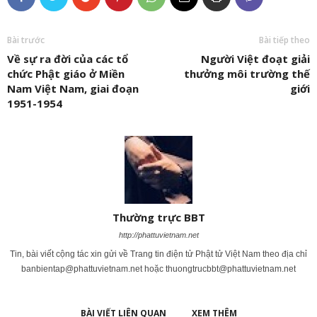
Bài trước
Bài tiếp theo
Về sự ra đời của các tổ
Người Việt đoạt giải
chức Phật giáo ở Miền
thưởng môi trường thế
Nam Việt Nam, giai đoạn
giới
1951-1954
Thường trực BBT
http://phattuvietnam.net
Tin, bài viết cộng tác xin gửi về Trang tin điện tử Phật tử Việt Nam theo địa chỉ
banbientap@phattuvietnam.net
hoặc
thuongtrucbbt@phattuvietnam.net
BÀI VIẾT LIÊN QUAN
XEM THÊM