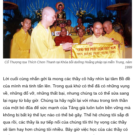
Cố Thượng tọa Thích Chơn Thanh tại Khóa bồi dưỡng Hoằng pháp tại miền Trung, năm
1999
Lời cuối cùng nhắn gởi là mong các thầy cô hãy nhìn lại tâm Bồ đề
của mình mà tinh tấn lên. Trong quá khứ có thể đã có những vụng
về, những đổ vỡ, những thất bại, nhưng chúng ta có thể sửa sang
lại ngay từ bây giờ. Chúng ta hãy ngồi lại với nhau trong tinh thần
của một bó đũa để sức mạnh của Tăng già luôn luôn bền vững mà
không bị bất kỳ thế lực nào có thể bẻ gãy. Thế hệ chúng tôi sắp đi
qua rồi, các thầy là sự tiếp nối của chúng tôi thì hy vọng các thầy
sẽ làm hay hơn chúng tôi nhiều. Bây giờ việc học của các thầy có