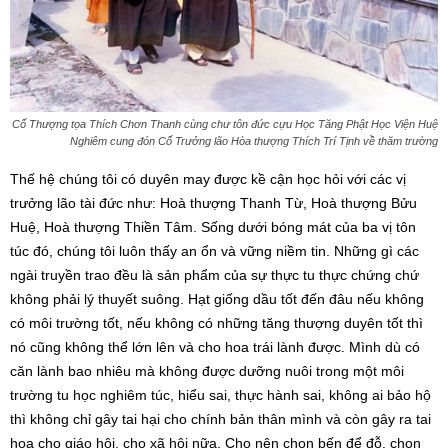
Cố Thượng tọa Thích Chơn Thanh cùng chư tôn đức cựu Học Tăng Phật Học Viện Huệ
Nghiêm cung đón Cố Trưởng lão Hòa thượng Thích Trí Tịnh về thăm trường
Thế hệ chúng tôi có duyên may được kề cận học hỏi với các vị
trưởng lão tài đức như: Hoà thượng Thanh Từ, Hoà thượng Bửu
Huệ, Hoà thượng Thiền Tâm. Sống dưới bóng mát của ba vị tôn
túc đó, chúng tôi luôn thấy an ổn và vững niềm tin. Những gì các
ngài truyền trao đều là sản phẩm của sự thực tu thực chứng chứ
không phải lý thuyết suông. Hạt giống dầu tốt đến đâu nếu không
có môi trường tốt, nếu không có những tăng thượng duyên tốt thì
nó cũng không thể lớn lên và cho hoa trái lành được. Mình dù có
căn lành bao nhiêu mà không được dưỡng nuôi trong một môi
trường tu học nghiêm túc, hiểu sai, thực hành sai, không ai bảo hộ
thì không chỉ gây tai hại cho chính bản thân mình và còn gây ra tai
hoạ cho giáo hội, cho xã hội nữa. Cho nên chọn bến để đỗ, chọn