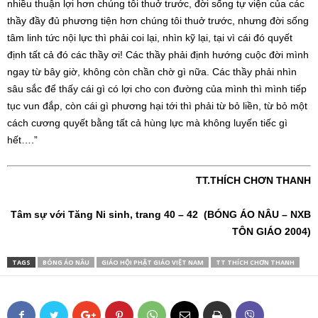
nhiều thuận lợi hơn chúng tôi thuở trước, đời sống tự viện của các
thầy đầy đủ phương tiện hơn chúng tôi thuở trước, nhưng đời sống
tâm linh tức nội lực thì phải coi lại, nhìn kỹ lại, tại vì cái đó quyết
định tất cả đó các thầy ơi! Các thầy phải định hướng cuộc đời mình
ngay từ bây giờ, không còn chần chờ gì nữa. Các thầy phải nhìn
sâu sắc để thấy cái gì có lợi cho con đường của mình thì mình tiếp
tục vun đắp, còn cái gì phương hại tới thì phải từ bỏ liền, từ bỏ một
cách cương quyết bằng tất cả hùng lực mà không luyến tiếc gì
hết….”
TT.THÍCH CHƠN THANH
Tâm sự với Tăng Ni sinh, trang 40 – 42 (BÓNG ÁO NÂU – NXB
TÔN GIÁO 2004)
TAGS
BÓNG ÁO NÂU
GIÁO HỘI PHẬT GIÁO VIỆT NAM
TT THÍCH CHƠN THANH