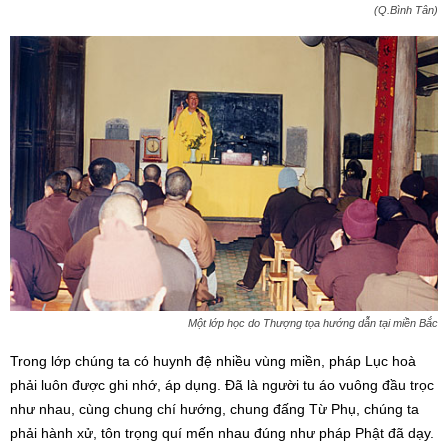
(Q.Bình Tân)
Một lớp học do Thượng tọa hướng dẫn tại miền Bắc
Trong lớp chúng ta có huynh đệ nhiều vùng miền, pháp Lục hoà
phải luôn được ghi nhớ, áp dụng. Đã là người tu áo vuông đầu trọc
như nhau, cùng chung chí hướng, chung đấng Từ Phụ, chúng ta
phải hành xử, tôn trọng quí mến nhau đúng như pháp Phật đã dạy.