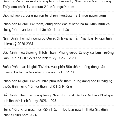
Bốn chỗ đứng và một khoảng lặng: nhìn về Lý Nhã Kỳ và Mai Phương
Thúy sau phiên livestream 2,1 triệu người xem
Biệt nghiệp và cộng nghiệp từ phiên livestream 2,1 triệu người xem
Phân ban Ni giới TW thăm, cúng dàng các trường hạ tại Ninh Bình và
Hưng Yên: Lan tỏa tinh thần hộ trì Tam bảo
Ninh Bình: Hội nghị công bố Quyết định và ra mắt Phân ban Ni giới tỉnh
nhiệm kỳ 2026-2031
Bắc Ninh: Hòa thượng Thích Thanh Phụng được tái suy cử làm Trưởng
Ban Trị sự GHPGVN tỉnh nhiệm kỳ 2026 – 2031
Đoàn Phân ban Ni giới TW khu vực phía Bắc thăm, cúng dàng các
trường hạ tại Hà Nội nhân mùa an cư PL.2570
Phân ban Ni giới TW khu vực phía Bắc thăm, cúng dàng các trường hạ
thuộc tỉnh Hưng Yên và thành phố Hải Phòng
Bắc Ninh: Khai mạc trang trọng Phiên thứ nhất Đại hội đại biểu Phật giáo
tỉnh lần thứ I, nhiệm kỳ 2026 – 2031
Hưng Yên: Khai mạc Trại Kiền Trắc – Họp bạn ngành Thiếu Gia đình
Phật tử tỉnh năm 2026