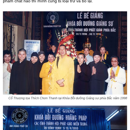
phẩm chất nào thì mình cũng bị loại trừ và bỏ lại.
Cố Thượng tọa Thích Chơn Thanh tại Khóa Bồi dưỡng Giảng sư phía Bắc năm 1998