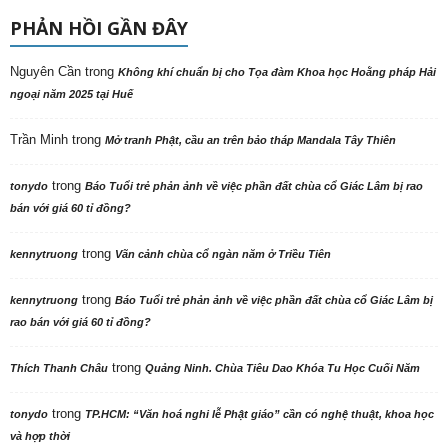
PHẢN HỒI GẦN ĐÂY
Nguyên Cần
trong
Không khí chuẩn bị cho Tọa đàm Khoa học Hoằng pháp Hải
ngoại năm 2025 tại Huế
Trần Minh
trong
Mở tranh Phật, cầu an trên bảo tháp Mandala Tây Thiên
trong
tonydo
Báo Tuổi trẻ phản ảnh về việc phần đất chùa cổ Giác Lâm bị rao
bán với giá 60 tỉ đồng?
trong
kennytruong
Vãn cảnh chùa cổ ngàn năm ở Triều Tiên
trong
kennytruong
Báo Tuổi trẻ phản ảnh về việc phần đất chùa cổ Giác Lâm bị
rao bán với giá 60 tỉ đồng?
trong
Thích Thanh Châu
Quảng Ninh. Chùa Tiêu Dao Khóa Tu Học Cuối Năm
trong
tonydo
TP.HCM: “Văn hoá nghi lễ Phật giáo” cần có nghệ thuật, khoa học
và hợp thời