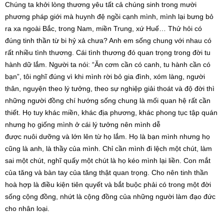
Chúng ta khởi lòng thương yêu tất cả chúng sinh trong mười
phương pháp giới mà huynh đệ ngồi cạnh mình, mình lại bưng bỏ
ra xa ngoài Bắc, trong Nam, miền Trung, xứ Huế… Thử hỏi có
đúng tinh thần từ bi hỷ xả chưa? Anh em sống chung với nhau có
rất nhiều tình thương. Cái tình thương đó quan trọng trong đời tu
hành dữ lắm. Người ta nói: “Ăn cơm cần có canh, tu hành cần có
bạn”, tôi nghĩ đúng vì khi mình rời bỏ gia đình, xóm làng, người
thân, nguyện theo lý tưởng, theo sự nghiệp giải thoát và độ đời thì
những người đồng chí hướng sống chung là mối quan hệ rất cần
thiết. Họ tuy khác miền, khác địa phương, khác phong tục tập quán
nhưng họ giống mình ở cái lý tưởng nên mình dễ
được nuôi dưỡng và lớn lên từ họ lắm. Họ là bạn mình nhưng họ
cũng là anh, là thầy của mình. Chỉ cần mình đi lệch một chút, làm
sai một chút, nghĩ quấy một chút là họ kéo mình lại liền. Con mắt
của tăng và bàn tay của tăng thật quan trọng. Cho nên tinh thần
hoà hợp là điều kiện tiên quyết và bắt buộc phải có trong một đời
sống cộng đồng, nhứt là cộng đồng của những người làm đạo đức
cho nhân loại.