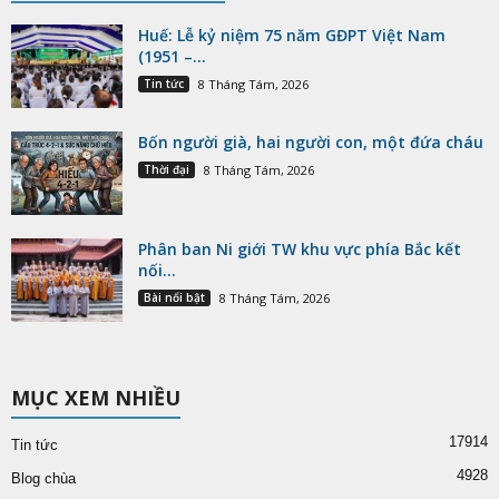
Huế: Lễ kỷ niệm 75 năm GĐPT Việt Nam
(1951 –...
Tin tức
8 Tháng Tám, 2026
Bốn người già, hai người con, một đứa cháu
Thời đại
8 Tháng Tám, 2026
Phân ban Ni giới TW khu vực phía Bắc kết
nối...
Bài nổi bật
8 Tháng Tám, 2026
MỤC XEM NHIỀU
17914
Tin tức
4928
Blog chùa