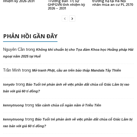
nhiệm kỳ 2026-2031
Trưởng Ban Trị sự
trường hạ tại Hà Nội
GHPGVN tỉnh nhiệm kỳ
nhân mùa an cư PL.2570
2026 – 2031
PHẢN HỒI GẦN ĐÂY
Nguyên Cần
trong
Không khí chuẩn bị cho Tọa đàm Khoa học Hoằng pháp Hải
ngoại năm 2025 tại Huế
Trần Minh
trong
Mở tranh Phật, cầu an trên bảo tháp Mandala Tây Thiên
trong
tonydo
Báo Tuổi trẻ phản ảnh về việc phần đất chùa cổ Giác Lâm bị rao
bán với giá 60 tỉ đồng?
trong
kennytruong
Vãn cảnh chùa cổ ngàn năm ở Triều Tiên
trong
kennytruong
Báo Tuổi trẻ phản ảnh về việc phần đất chùa cổ Giác Lâm bị
rao bán với giá 60 tỉ đồng?