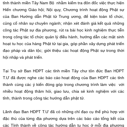
tỉnh thành miền Tây Nam Bộ nhằm kiểm tra đôn đốc việc thực hiện
Hiến chương Giáo hội; Nội quy, Chương trình hoạt động Phật sự
của Ban Hướng dẫn Phật tử Trung ương, để kiện toàn tổ chức,
củng cố nhân sự chuyên ngành; nhận xét đánh giá kết quả những
công tác Phật sự địa phương, rút ra bài học kinh nghiệm thực tiễn
trong công tác tổ chức quản lý điều hành, hướng dẫn các mặt sinh
hoạt tu học của hàng Phật tử tại gia, góp phần xây dựng phát triển
đạo pháp và dân tộc; giới thiệu các hoạt động Phật sự trong thời
hội nhập và phát triển.
Tại Trụ sở Ban HDPT các tỉnh miền Tây chư tôn đức Ban HDPT
T.Ư đã được nghe các báo cáo hoạt động của Ban HDPT các tỉnh
thành cùng các ý kiến đóng góp trong chương trình làm việc với
nhiều hoạt động thăm hỏi, giao lưu, chia sẻ kinh nghiệm với các
tỉnh, thành trong công tác hướng dẫn phật tử.
Lãnh đạo Ban HDPT T.Ư đã có những chỉ đạo cụ thể phù hợp với
đặc thù của từng địa phương dựa trên các báo cáo tổng kết của
các Tỉnh thành về công tác hướng dẫn tu học ở mỗi địa phương