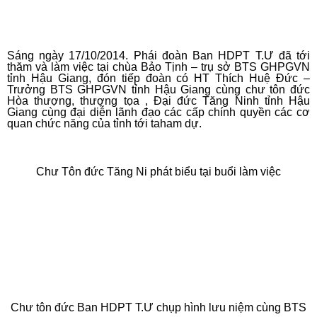
Sáng ngày 17/10/2014. Phái đoàn Ban HDPT T.Ư đã tới
thăm và làm việc tại chùa Bảo Tịnh – trụ sở BTS GHPGVN
tỉnh Hậu Giang, đón tiếp đoàn có HT Thích Huệ Đức –
Trưởng BTS GHPGVN tỉnh Hậu Giang cùng chư tôn đức
Hòa thượng, thượng tọa , Đại đức Tăng Ninh tỉnh Hậu
Giang cùng đại diễn lãnh đạo các cấp chính quyền các cơ
quan chức năng của tỉnh tới taham dự.
Chư Tôn đức Tăng Ni phát biểu tại buổi làm việc
Chư tôn đức Ban HDPT T.Ư chụp hình lưu niệm cùng BTS