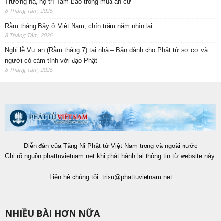
Trường hạ, hộ trì Tam Bảo trong mùa an cư
8 Tháng Tám, 2026
Rằm tháng Bảy ở Việt Nam, chín trăm năm nhìn lại
8 Tháng Tám, 2026
Nghi lễ Vu lan (Rằm tháng 7) tại nhà – Bản dành cho Phật tử sơ cơ và
người có cảm tình với đạo Phật
8 Tháng Tám, 2026
Diễn đàn của Tăng Ni Phật tử Việt Nam trong và ngoài nước
Ghi rõ nguồn phattuvietnam.net khi phát hành lại thông tin từ website này.
Liên hệ chúng tôi:
trisu@phattuvietnam.net
NHIỀU BÀI HƠN NỮA