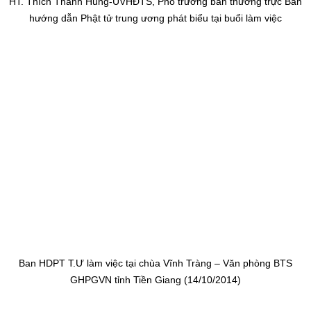
HT. Thích Thanh Hùng-UVHĐTS, Phó trưởng ban thường trực Ban
hướng dẫn Phật tử trung ương phát biểu tại buổi làm việc
Ban HDPT T.Ư làm việc tại
chùa Vĩnh Tràng – Văn phòng BTS
GHPGVN tỉnh Tiền Giang (14/10/2014)