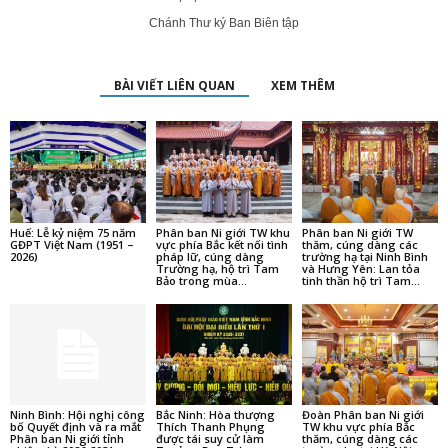
Chánh Thư ký Ban Biên tập
BÀI VIẾT LIÊN QUAN
XEM THÊM
Huế: Lễ kỷ niệm 75 năm
Phân ban Ni giới TW khu
Phân ban Ni giới TW
GĐPT Việt Nam (1951 –
vực phía Bắc kết nối tình
thăm, cúng dàng các
2026)
pháp lữ, cúng dàng
trường hạ tại Ninh Bình
Trường hạ, hộ trì Tam
và Hưng Yên: Lan tỏa
Bảo trong mùa...
tinh thần hộ trì Tam...
Ninh Bình: Hội nghị công
Bắc Ninh: Hòa thượng
Đoàn Phân ban Ni giới
bố Quyết định và ra mắt
Thích Thanh Phụng
TW khu vực phía Bắc
Phân ban Ni giới tỉnh
được tái suy cử làm
thăm, cúng dàng các