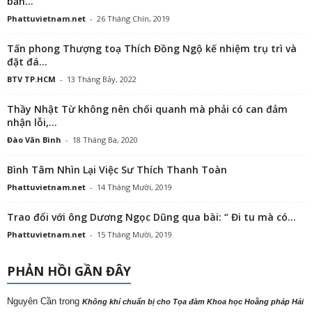
bản...
Phattuvietnam.net
-
26 Tháng Chín, 2019
Tấn phong Thượng toạ Thích Đồng Ngộ kế nhiệm trụ trì và
đặt đá...
BTV TP.HCM
-
13 Tháng Bảy, 2022
Thầy Nhật Từ không nên chối quanh mà phải có can đảm
nhận lỗi,...
Đào Văn Bình
-
18 Tháng Ba, 2020
Bình Tâm Nhìn Lại Việc Sư Thích Thanh Toàn
Phattuvietnam.net
-
14 Tháng Mười, 2019
Trao đổi với ông Dương Ngọc Dũng qua bài: “ Đi tu mà có...
Phattuvietnam.net
-
15 Tháng Mười, 2019
PHẢN HỒI GẦN ĐÂY
Nguyên Cần
trong
Không khí chuẩn bị cho Tọa đàm Khoa học Hoằng pháp Hải