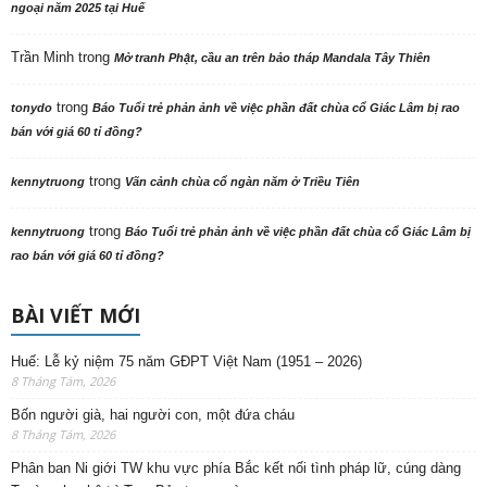
ngoại năm 2025 tại Huế
Trần Minh
trong
Mở tranh Phật, cầu an trên bảo tháp Mandala Tây Thiên
trong
tonydo
Báo Tuổi trẻ phản ảnh về việc phần đất chùa cổ Giác Lâm bị rao
bán với giá 60 tỉ đồng?
trong
kennytruong
Vãn cảnh chùa cổ ngàn năm ở Triều Tiên
trong
kennytruong
Báo Tuổi trẻ phản ảnh về việc phần đất chùa cổ Giác Lâm bị
rao bán với giá 60 tỉ đồng?
BÀI VIẾT MỚI
Huế: Lễ kỷ niệm 75 năm GĐPT Việt Nam (1951 – 2026)
8 Tháng Tám, 2026
Bốn người già, hai người con, một đứa cháu
8 Tháng Tám, 2026
Phân ban Ni giới TW khu vực phía Bắc kết nối tình pháp lữ, cúng dàng