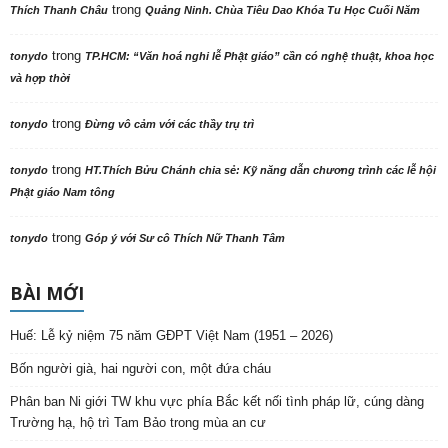
trong
Thích Thanh Châu
Quảng Ninh. Chùa Tiêu Dao Khóa Tu Học Cuối Năm
trong
tonydo
TP.HCM: “Văn hoá nghi lễ Phật giáo” cần có nghệ thuật, khoa học
và hợp thời
trong
tonydo
Đừng vô cảm với các thầy trụ trì
trong
tonydo
HT.Thích Bửu Chánh chia sẻ: Kỹ năng dẫn chương trình các lễ hội
Phật giáo Nam tông
trong
tonydo
Góp ý với Sư cô Thích Nữ Thanh Tâm
BÀI MỚI
Huế: Lễ kỷ niệm 75 năm GĐPT Việt Nam (1951 – 2026)
Bốn người già, hai người con, một đứa cháu
Phân ban Ni giới TW khu vực phía Bắc kết nối tình pháp lữ, cúng dàng
Trường hạ, hộ trì Tam Bảo trong mùa an cư