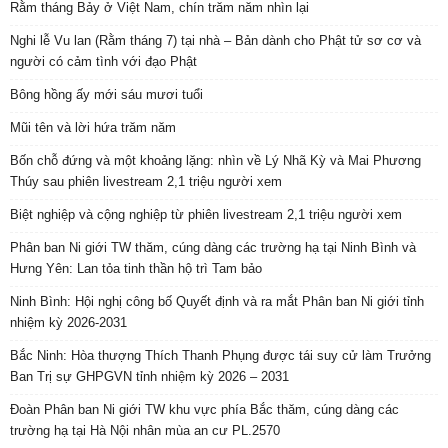
Rằm tháng Bảy ở Việt Nam, chín trăm năm nhìn lại
Nghi lễ Vu lan (Rằm tháng 7) tại nhà – Bản dành cho Phật tử sơ cơ và
người có cảm tình với đạo Phật
Bông hồng ấy mới sáu mươi tuổi
Mũi tên và lời hứa trăm năm
Bốn chỗ đứng và một khoảng lặng: nhìn về Lý Nhã Kỳ và Mai Phương
Thúy sau phiên livestream 2,1 triệu người xem
Biệt nghiệp và cộng nghiệp từ phiên livestream 2,1 triệu người xem
Phân ban Ni giới TW thăm, cúng dàng các trường hạ tại Ninh Bình và
Hưng Yên: Lan tỏa tinh thần hộ trì Tam bảo
Ninh Bình: Hội nghị công bố Quyết định và ra mắt Phân ban Ni giới tỉnh
nhiệm kỳ 2026-2031
Bắc Ninh: Hòa thượng Thích Thanh Phụng được tái suy cử làm Trưởng
Ban Trị sự GHPGVN tỉnh nhiệm kỳ 2026 – 2031
Đoàn Phân ban Ni giới TW khu vực phía Bắc thăm, cúng dàng các
trường hạ tại Hà Nội nhân mùa an cư PL.2570