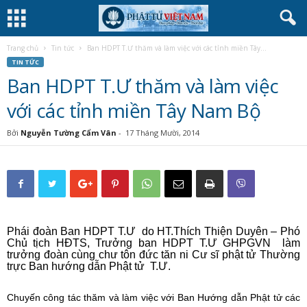
Trang chủ
Tin tức
Ban HDPT T.Ư thăm và làm việc với các tỉnh miền Tây...
TIN TỨC
Ban HDPT T.Ư thăm và làm việc
với các tỉnh miền Tây Nam Bộ
Bởi
Nguyễn Tường Cẩm Vân
-
17 Tháng Mười, 2014
Phái đoàn Ban HDPT T.Ư do HT.Thích Thiện Duyên – Phó
Chủ tịch HĐTS, Trưởng ban HDPT T.Ư GHPGVN làm
trưởng đoàn cùng chư tôn đức tăn ni Cư sĩ phật tử Thường
trực Ban hướng dẫn Phật tử T.Ư.
Chuyến công tác thăm và làm việc với Ban Hướng dẫn Phật tử các