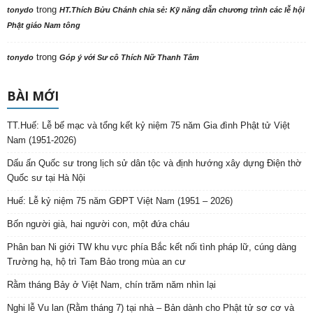
trong
tonydo
HT.Thích Bửu Chánh chia sẻ: Kỹ năng dẫn chương trình các lễ hội
Phật giáo Nam tông
trong
tonydo
Góp ý với Sư cô Thích Nữ Thanh Tâm
BÀI MỚI
TT.Huế: Lễ bế mạc và tổng kết kỷ niệm 75 năm Gia đình Phật tử Việt
Nam (1951-2026)
Dấu ấn Quốc sư trong lịch sử dân tộc và định hướng xây dựng Điện thờ
Quốc sư tại Hà Nội
Huế: Lễ kỷ niệm 75 năm GĐPT Việt Nam (1951 – 2026)
Bốn người già, hai người con, một đứa cháu
Phân ban Ni giới TW khu vực phía Bắc kết nối tình pháp lữ, cúng dàng
Trường hạ, hộ trì Tam Bảo trong mùa an cư
Rằm tháng Bảy ở Việt Nam, chín trăm năm nhìn lại
Nghi lễ Vu lan (Rằm tháng 7) tại nhà – Bản dành cho Phật tử sơ cơ và