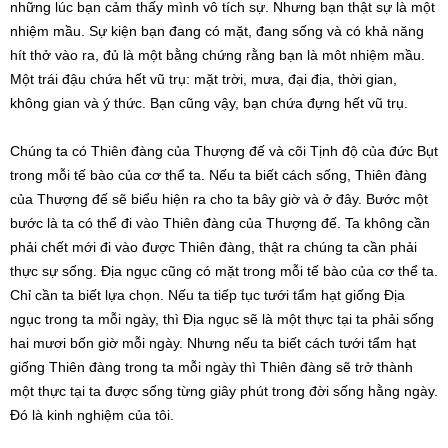
những lúc bạn cảm thấy mình vô tích sự. Nhưng bạn thật sự là một
nhiệm mầu. Sự kiện bạn đang có mặt, đang sống và có khả năng
hít thở vào ra, đủ là một bằng chứng rằng bạn là môt nhiệm mầu.
Một trái đậu chứa hết vũ trụ: mặt trời, mưa, đại địa, thời gian,
không gian và ý thức. Bạn cũng vậy, bạn chứa đựng hết vũ trụ.
Chúng ta có Thiên đàng của Thượng đế và cõi Tịnh độ của đức Bụt
trong mỗi tế bào của cơ thể ta. Nếu ta biết cách sống, Thiên đàng
của Thượng đế sẽ biểu hiện ra cho ta bây giờ và ở đây. Bước một
bước là ta có thể đi vào Thiên đàng của Thượng đế. Ta không cần
phải chết mới đi vào được Thiên đàng, thật ra chúng ta cần phải
thực sự sống. Ðịa ngục cũng có mặt trong mỗi tế bào của cơ thể ta.
Chỉ cần ta biết lựa chọn. Nếu ta tiếp tục tưới tẩm hạt giống Ðịa
ngục trong ta mỗi ngày, thì Ðịa ngục sẽ là một thực tại ta phải sống
hai mươi bốn giờ mỗi ngày. Nhưng nếu ta biết cách tưới tẩm hạt
giống Thiên đàng trong ta mỗi ngày thì Thiên đàng sẽ trở thành
một thực tại ta được sống từng giây phút trong đời sống hằng ngày.
Ðó là kinh nghiệm của tôi.