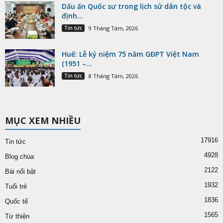
Dấu ấn Quốc sư trong lịch sử dân tộc và
định...
Tin tức
9 Tháng Tám, 2026
Huế: Lễ kỷ niệm 75 năm GĐPT Việt Nam
(1951 –...
Tin tức
8 Tháng Tám, 2026
MỤC XEM NHIỀU
17916
Tin tức
4928
Blog chùa
2122
Bài nổi bật
1932
Tuổi trẻ
1836
Quốc tế
1565
Từ thiện