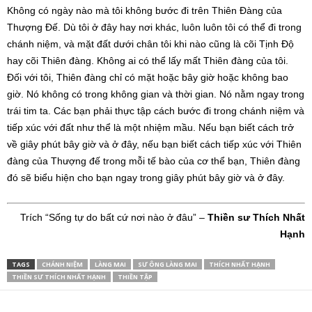
Không có ngày nào mà tôi không bước đi trên Thiên Ðàng của
Thượng Ðế. Dù tôi ở đây hay nơi khác, luôn luôn tôi có thể đi trong
chánh niệm, và mặt đất dưới chân tôi khi nào cũng là cõi Tịnh Ðộ
hay cõi Thiên đàng. Không ai có thể lấy mất Thiên đàng của tôi.
Ðối với tôi, Thiên đàng chỉ có mặt hoặc bây giờ hoặc không bao
giờ. Nó không có trong không gian và thời gian. Nó nằm ngay trong
trái tim ta. Các bạn phải thực tập cách bước đi trong chánh niệm và
tiếp xúc với đất như thể là một nhiệm mầu. Nếu bạn biết cách trở
về giây phút bây giờ và ở đây, nếu bạn biết cách tiếp xúc với Thiên
đàng của Thượng đế trong mỗi tế bào của cơ thể bạn, Thiên đàng
đó sẽ biểu hiện cho bạn ngay trong giây phút bây giờ và ở đây.
Trích “Sống tự do bất cứ nơi nào ở đâu” –
Thiền sư Thích Nhất
Hạnh
TAGS
CHÁNH NIỆM
LÀNG MAI
SƯ ÔNG LÀNG MAI
THÍCH NHẤT HẠNH
THIỀN SƯ THÍCH NHẤT HẠNH
THIỀN TẬP