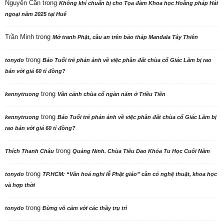
Nguyên Cần
trong
Không khí chuẩn bị cho Tọa đàm Khoa học Hoằng pháp Hải
ngoại năm 2025 tại Huế
Trần Minh
trong
Mở tranh Phật, cầu an trên bảo tháp Mandala Tây Thiên
trong
tonydo
Báo Tuổi trẻ phản ảnh về việc phần đất chùa cổ Giác Lâm bị rao
bán với giá 60 tỉ đồng?
trong
kennytruong
Vãn cảnh chùa cổ ngàn năm ở Triều Tiên
trong
kennytruong
Báo Tuổi trẻ phản ảnh về việc phần đất chùa cổ Giác Lâm bị
rao bán với giá 60 tỉ đồng?
trong
Thích Thanh Châu
Quảng Ninh. Chùa Tiêu Dao Khóa Tu Học Cuối Năm
trong
tonydo
TP.HCM: “Văn hoá nghi lễ Phật giáo” cần có nghệ thuật, khoa học
và hợp thời
trong
tonydo
Đừng vô cảm với các thầy trụ trì