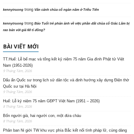
trong
kennytruong
Vãn cảnh chùa cổ ngàn năm ở Triều Tiên
trong
kennytruong
Báo Tuổi trẻ phản ảnh về việc phần đất chùa cổ Giác Lâm bị
rao bán với giá 60 tỉ đồng?
BÀI VIẾT MỚI
TT.Huế: Lễ bế mạc và tổng kết kỷ niệm 75 năm Gia đình Phật tử Việt
Nam (1951-2026)
9 Tháng Tám, 2026
Dấu ấn Quốc sư trong lịch sử dân tộc và định hướng xây dựng Điện thờ
Quốc sư tại Hà Nội
9 Tháng Tám, 2026
Huế: Lễ kỷ niệm 75 năm GĐPT Việt Nam (1951 – 2026)
8 Tháng Tám, 2026
Bốn người già, hai người con, một đứa cháu
8 Tháng Tám, 2026
Phân ban Ni giới TW khu vực phía Bắc kết nối tình pháp lữ, cúng dàng