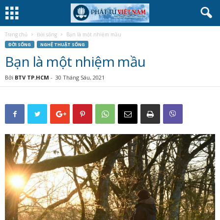
Trang chủ
Đời sống
Bạn là một nhiệm mầu
ĐỜI SỐNG
NGHỆ THUẬT SỐNG
Bạn là một nhiệm mầu
Bởi
BTV TP.HCM
-
30 Tháng Sáu, 2021