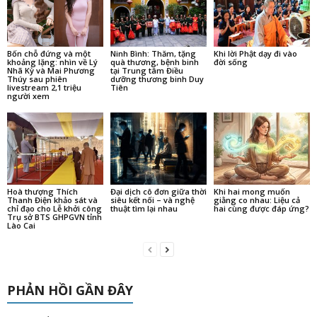
Bốn chỗ đứng và một
Ninh Bình: Thăm, tặng
Khi lời Phật dạy đi vào
khoảng lặng: nhìn về Lý
quà thương, bệnh binh
đời sống
Nhã Kỳ và Mai Phương
tại Trung tâm Điều
Thúy sau phiên
dưỡng thương binh Duy
livestream 2,1 triệu
Tiên
người xem
Hoà thượng Thích
Đại dịch cô đơn giữa thời
Khi hai mong muốn
Thanh Điện khảo sát và
siêu kết nối – và nghệ
giằng co nhau: Liệu cả
chỉ đạo cho Lễ khởi công
thuật tìm lại nhau
hai cùng được đáp ứng?
Trụ sở BTS GHPGVN tỉnh
Lào Cai
PHẢN HỒI GẦN ĐÂY