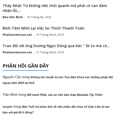
Thầy Nhật Từ không nên chối quanh mà phải có can đảm
nhận lỗi,...
Đào Văn Bình
-
18 Tháng Ba, 2020
Bình Tâm Nhìn Lại Việc Sư Thích Thanh Toàn
Phattuvietnam.net
-
14 Tháng Mười, 2019
Trao đổi với ông Dương Ngọc Dũng qua bài: “ Đi tu mà có...
Phattuvietnam.net
-
15 Tháng Mười, 2019
PHẢN HỒI GẦN ĐÂY
Nguyên Cần
trong
Không khí chuẩn bị cho Tọa đàm Khoa học Hoằng pháp Hải
ngoại năm 2025 tại Huế
Trần Minh
trong
Mở tranh Phật, cầu an trên bảo tháp Mandala Tây Thiên
trong
tonydo
Báo Tuổi trẻ phản ảnh về việc phần đất chùa cổ Giác Lâm bị rao
bán với giá 60 tỉ đồng?