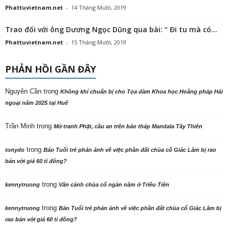
Phattuvietnam.net
-
14 Tháng Mười, 2019
Trao đổi với ông Dương Ngọc Dũng qua bài: “ Đi tu mà có...
Phattuvietnam.net
-
15 Tháng Mười, 2019
PHẢN HỒI GẦN ĐÂY
Nguyên Cần
trong
Không khí chuẩn bị cho Tọa đàm Khoa học Hoằng pháp Hải
ngoại năm 2025 tại Huế
Trần Minh
trong
Mở tranh Phật, cầu an trên bảo tháp Mandala Tây Thiên
trong
tonydo
Báo Tuổi trẻ phản ảnh về việc phần đất chùa cổ Giác Lâm bị rao
bán với giá 60 tỉ đồng?
trong
kennytruong
Vãn cảnh chùa cổ ngàn năm ở Triều Tiên
trong
kennytruong
Báo Tuổi trẻ phản ảnh về việc phần đất chùa cổ Giác Lâm bị
rao bán với giá 60 tỉ đồng?