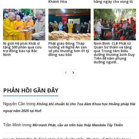
Khánh Hòa
hằng ngày cho vùng lũ
Ni giới Hệ phái Khất sĩ
Phật giáo Đồng Tháp
Ninh Bình: CLB Phật tử
tặng 500 phần quà cứu
hướng về Nghệ An san
Quán Sứ thăm và tặng
trợ đồng bào tại Bắc
sẻ yêu thương hơn 01 tỷ
quà Trung tâm Điều
Ninh
đồng sau bão
dưỡng thương binh Duy
Tiên 68 năm phụng
dưỡng người...
PHẢN HỒI GẦN ĐÂY
Nguyên Cần
trong
Không khí chuẩn bị cho Tọa đàm Khoa học Hoằng pháp Hải
ngoại năm 2025 tại Huế
Trần Minh
trong
Mở tranh Phật, cầu an trên bảo tháp Mandala Tây Thiên