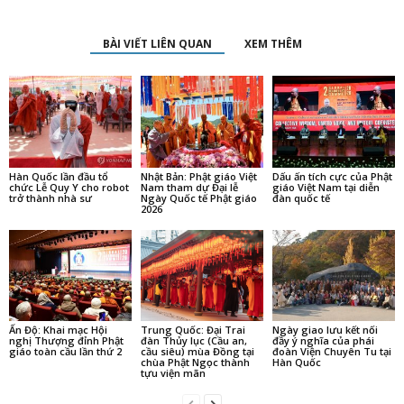
BÀI VIẾT LIÊN QUAN
XEM THÊM
Hàn Quốc lần đầu tổ
Nhật Bản: Phật giáo Việt
Dấu ấn tích cực của Phật
chức Lễ Quy Y cho robot
Nam tham dự Đại lễ
giáo Việt Nam tại diễn
trở thành nhà sư
Ngày Quốc tế Phật giáo
đàn quốc tế
2026
Ấn Độ: Khai mạc Hội
Trung Quốc: Đại Trai
Ngày giao lưu kết nối
nghị Thượng đỉnh Phật
đàn Thủy lục (Cầu an,
đầy ý nghĩa của phái
giáo toàn cầu lần thứ 2
cầu siêu) mùa Đồng tại
đoàn Viện Chuyên Tu tại
chùa Phật Ngọc thành
Hàn Quốc
tựu viện mãn