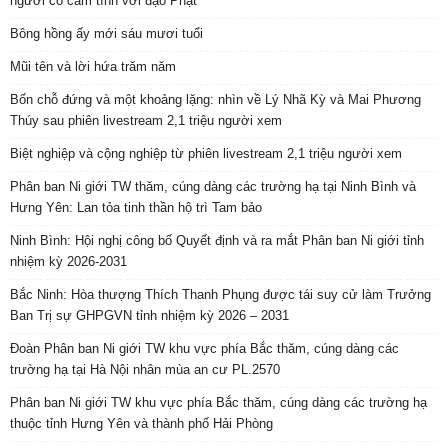
người có cảm tình với đạo Phật
Bông hồng ấy mới sáu mươi tuổi
Mũi tên và lời hứa trăm năm
Bốn chỗ đứng và một khoảng lặng: nhìn về Lý Nhã Kỳ và Mai Phương
Thúy sau phiên livestream 2,1 triệu người xem
Biệt nghiệp và cộng nghiệp từ phiên livestream 2,1 triệu người xem
Phân ban Ni giới TW thăm, cúng dàng các trường hạ tại Ninh Bình và
Hưng Yên: Lan tỏa tinh thần hộ trì Tam bảo
Ninh Bình: Hội nghị công bố Quyết định và ra mắt Phân ban Ni giới tỉnh
nhiệm kỳ 2026-2031
Bắc Ninh: Hòa thượng Thích Thanh Phụng được tái suy cử làm Trưởng
Ban Trị sự GHPGVN tỉnh nhiệm kỳ 2026 – 2031
Đoàn Phân ban Ni giới TW khu vực phía Bắc thăm, cúng dàng các
trường hạ tại Hà Nội nhân mùa an cư PL.2570
Phân ban Ni giới TW khu vực phía Bắc thăm, cúng dàng các trường hạ
thuộc tỉnh Hưng Yên và thành phố Hải Phòng