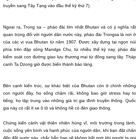
truyền sang Tây Tạng vào đầu thế kỷ thứ 7).
Ngoai ra, Trong sa – pháo đài lớn nhất Bhutan và có ý nghĩa rất
quan trọng đối với người dân nước này, pháo đài Trongsa là nơi ở
của các vị vua Bhutan từ năm 1907. Được xây dựng tại ngọn núi
phía trên đập sông Mandge Chu, từ nhiều thế kỷ nay, pháo đài
kiểm soát con đường giao lưu thương mại từ đông sang tây. Tháp
canh Ta Dzong giờ được biến thành bảo tàng.
Bên cạnh kiến trúc, sự khác biệt của Bhutan còn ở chính những
con người đây, họ sống chậm rãi, không bao giờ stress hay to
tiếng, họ tập trung vào những giá trị gia đình truyền thống. Quốc
gia này có rất ít xe ô tô và không hề có đèn giao thông.
Chứng kiến cảnh vật thiên nhiên hùng vĩ, môi trường trong lành,
cuộc sống yên bình và hạnh phúc của người dân, khi bạn đặt chân
đến đất nước này, chắc hẵn bạn sẽ không bất ngờ khi người ta gọi