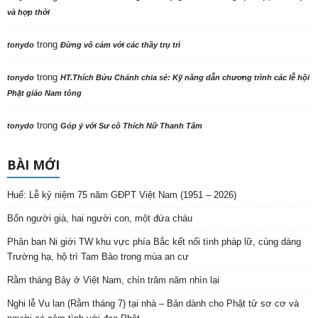
và hợp thời
trong
tonydo
Đừng vô cảm với các thầy trụ trì
trong
tonydo
HT.Thích Bửu Chánh chia sẻ: Kỹ năng dẫn chương trình các lễ hội
Phật giáo Nam tông
trong
tonydo
Góp ý với Sư cô Thích Nữ Thanh Tâm
BÀI MỚI
Huế: Lễ kỷ niệm 75 năm GĐPT Việt Nam (1951 – 2026)
Bốn người già, hai người con, một đứa cháu
Phân ban Ni giới TW khu vực phía Bắc kết nối tình pháp lữ, cúng dàng
Trường hạ, hộ trì Tam Bảo trong mùa an cư
Rằm tháng Bảy ở Việt Nam, chín trăm năm nhìn lại
Nghi lễ Vu lan (Rằm tháng 7) tại nhà – Bản dành cho Phật tử sơ cơ và