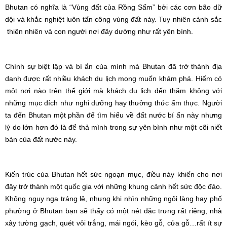
Bhutan có nghĩa là “Vùng đất của Rồng Sấm” bởi các cơn bão dữ
dội và khắc nghiệt luôn tấn công vùng đất này. Tuy nhiên cảnh sắc
thiên nhiên và con người nơi đây dường như rất yên bình.
Chính sự biệt lập và bí ẩn của mình mà Bhutan đã trở thành địa
danh được rất nhiều khách du lịch mong muốn khám phá. Hiếm có
một nơi nào trên thế giới mà khách du lịch đến thăm không với
những mục đích như nghỉ dưỡng hay thưởng thức ẩm thực. Người
ta đến Bhutan một phần để tìm hiểu về đất nước bí ẩn này nhưng
lý do lớn hơn đó là để thả mình trong sự yên bình như một cõi niết
bàn của đất nước này.
Kiến trúc của Bhutan hết sức ngoạn mục, điều này khiến cho nơi
đây trở thành một quốc gia với những khung cảnh hết sức độc đáo.
Không nguy nga tráng lệ, nhưng khi nhìn những ngôi làng hay phố
phường ở Bhutan bạn sẽ thấy có một nét đặc trưng rất riêng, nhà
xây tường gạch, quét vôi trắng, mái ngói, kèo gỗ, cửa gỗ…rất ít sự