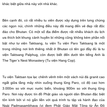
khác biệt giữa nhà này với nhà khác.
Bên cạnh đó, có rất nhiều tu viên được xây dựng trên lưng chừng
các ngọn núi, chính những điều này đã mang đến vẻ đẹp rất độc
đáo cho Bhutan. Có một số địa điểm được rất nhiều khách du lịch
ưa thích bởi khung cảnh huyền bí những cũng không kém phần nổi
bật như tư viện Taktsang, tu viện Tu viện Paro Taktsang là một
trong những nơi linh thiêng nhất ở Bhutan có tên gọi đầy đủ là tu
viện Taktsang Palphug, còn được biết đến dưới tên tiếng Anh là
The Tiger’s Nest Monastery (Tu viện Hang Cọp).
Tu viện Taktsan tọa lạc chênh vênh trên một vách núi đá granit cao
ngất giữa tầng mây nhìn xuống thung lũng Paro, có độ cao hơn
3.000m so với mực nước biển, khoảng 900m so với thung lũng
Paro. Nơi này được tín đồ Phật giáo và người dân Bhutan đặc biệt
tôn kính bởi vì nó gắn liền với quá trình tu tập và hành đạo của
Ngài Padmasambhava (vị đem Phật Giáo Mật Tông từ Ấn Độ