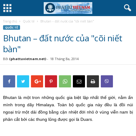
Trang chủ
Quốc tế
Bhutan – đất nước của "cõi niết bàn"
QUỐC TẾ
Bhutan – đất nước của "cõi niết
bàn"
Bởi
(phattuvietnam.net)
-
18 Tháng Ba, 2014
Bhutan là một tron những quốc gia biệt lập nhất thế giới, nằm ẩn
mình trong dãy Himalaya. Toàn bộ quốc gia này đều là đồi núi
ngoại trừ một dải đồng bằng cận nhiệt đới nhỏ ở vùng viễn nam bị
phân cắt bởi các thung lũng được gọi là Duars.