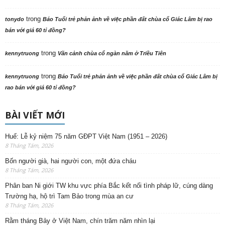
trong
tonydo
Báo Tuổi trẻ phản ảnh về việc phần đất chùa cổ Giác Lâm bị rao
bán với giá 60 tỉ đồng?
trong
kennytruong
Vãn cảnh chùa cổ ngàn năm ở Triều Tiên
trong
kennytruong
Báo Tuổi trẻ phản ảnh về việc phần đất chùa cổ Giác Lâm bị
rao bán với giá 60 tỉ đồng?
BÀI VIẾT MỚI
Huế: Lễ kỷ niệm 75 năm GĐPT Việt Nam (1951 – 2026)
8 Tháng Tám, 2026
Bốn người già, hai người con, một đứa cháu
8 Tháng Tám, 2026
Phân ban Ni giới TW khu vực phía Bắc kết nối tình pháp lữ, cúng dàng
Trường hạ, hộ trì Tam Bảo trong mùa an cư
8 Tháng Tám, 2026
Rằm tháng Bảy ở Việt Nam, chín trăm năm nhìn lại