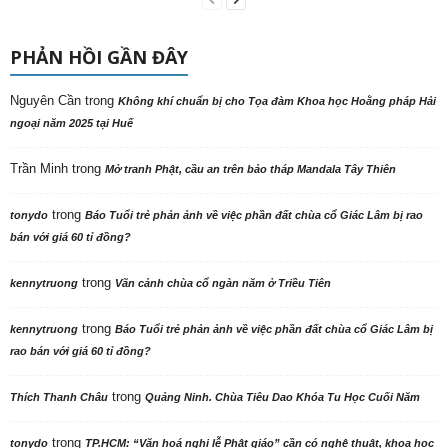
PHẢN HỒI GẦN ĐÂY
Nguyên Cần
trong
Không khí chuẩn bị cho Tọa đàm Khoa học Hoằng pháp Hải
ngoại năm 2025 tại Huế
Trần Minh
trong
Mở tranh Phật, cầu an trên bảo tháp Mandala Tây Thiên
trong
tonydo
Báo Tuổi trẻ phản ảnh về việc phần đất chùa cổ Giác Lâm bị rao
bán với giá 60 tỉ đồng?
trong
kennytruong
Vãn cảnh chùa cổ ngàn năm ở Triều Tiên
trong
kennytruong
Báo Tuổi trẻ phản ảnh về việc phần đất chùa cổ Giác Lâm bị
rao bán với giá 60 tỉ đồng?
trong
Thích Thanh Châu
Quảng Ninh. Chùa Tiêu Dao Khóa Tu Học Cuối Năm
trong
tonydo
TP.HCM: “Văn hoá nghi lễ Phật giáo” cần có nghệ thuật, khoa học