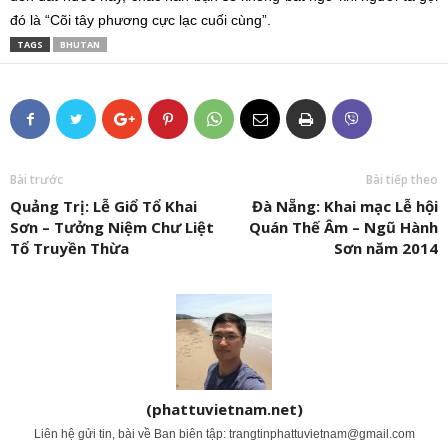
đó là “Cõi tây phương cực lạc cuối cùng”.
TAGS
BHUTAN
Bài trước
Bài tiếp theo
Quảng Trị: Lễ Giổ Tổ Khai
Đà Nẵng: Khai mạc Lễ hội
Sơn – Tưởng Niệm Chư Liệt
Quán Thế Âm – Ngũ Hành
Tổ Truyền Thừa
Sơn năm 2014
(phattuvietnam.net)
Liên hệ gửi tin, bài về Ban biên tập:
trangtinphattuvietnam@gmail.com