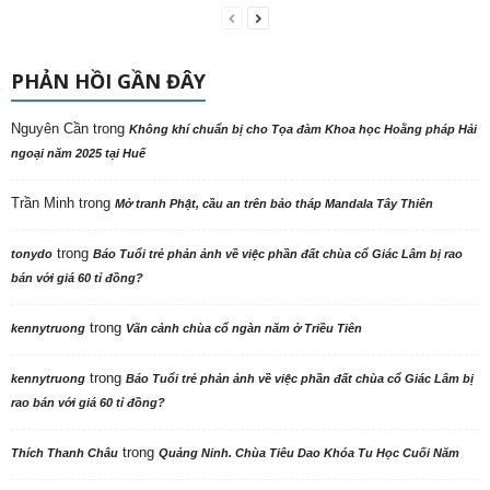
PHẢN HỒI GẦN ĐÂY
Nguyên Cần
trong
Không khí chuẩn bị cho Tọa đàm Khoa học Hoằng pháp Hải
ngoại năm 2025 tại Huế
Trần Minh
trong
Mở tranh Phật, cầu an trên bảo tháp Mandala Tây Thiên
trong
tonydo
Báo Tuổi trẻ phản ảnh về việc phần đất chùa cổ Giác Lâm bị rao
bán với giá 60 tỉ đồng?
trong
kennytruong
Vãn cảnh chùa cổ ngàn năm ở Triều Tiên
trong
kennytruong
Báo Tuổi trẻ phản ảnh về việc phần đất chùa cổ Giác Lâm bị
rao bán với giá 60 tỉ đồng?
trong
Thích Thanh Châu
Quảng Ninh. Chùa Tiêu Dao Khóa Tu Học Cuối Năm