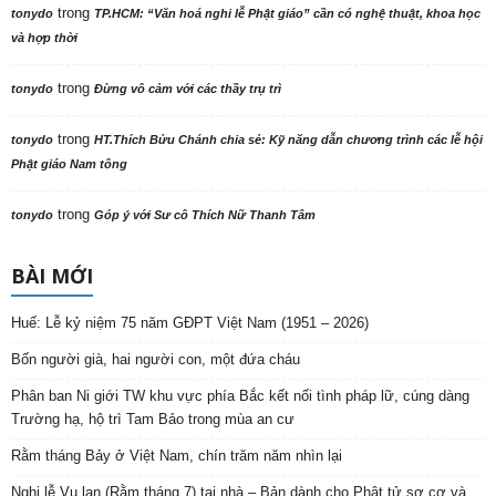
trong
tonydo
TP.HCM: “Văn hoá nghi lễ Phật giáo” cần có nghệ thuật, khoa học
và hợp thời
trong
tonydo
Đừng vô cảm với các thầy trụ trì
trong
tonydo
HT.Thích Bửu Chánh chia sẻ: Kỹ năng dẫn chương trình các lễ hội
Phật giáo Nam tông
trong
tonydo
Góp ý với Sư cô Thích Nữ Thanh Tâm
BÀI MỚI
Huế: Lễ kỷ niệm 75 năm GĐPT Việt Nam (1951 – 2026)
Bốn người già, hai người con, một đứa cháu
Phân ban Ni giới TW khu vực phía Bắc kết nối tình pháp lữ, cúng dàng
Trường hạ, hộ trì Tam Bảo trong mùa an cư
Rằm tháng Bảy ở Việt Nam, chín trăm năm nhìn lại
Nghi lễ Vu lan (Rằm tháng 7) tại nhà – Bản dành cho Phật tử sơ cơ và