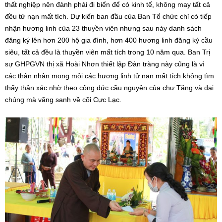
thất nghiệp nên đành phải đi biển để có kinh tế, không may tất cả
đều tử nạn mất tích. Dự kiến ban đầu của Ban Tổ chức chỉ có tiếp
nhận hương linh của 23 thuyền viên nhưng sau này danh sách
đăng ký lên hơn 200 hộ gia đình, hơn 400 hương linh đăng ký cầu
siêu, tất cả đều là thuyền viên mất tích trong 10 năm qua. Ban Trị
sự GHPGVN thị xã Hoài Nhơn thiết lập Đàn tràng này cũng là vì
các thân nhân mong mỏi các hương linh tử nạn mất tích không tìm
thấy thân xác nhờ theo công đức cầu nguyện của chư Tăng và đại
chúng mà vãng sanh về cõi Cực Lạc.