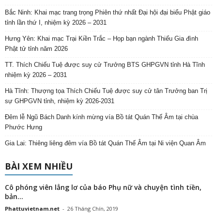
Bắc Ninh: Khai mạc trang trọng Phiên thứ nhất Đại hội đại biểu Phật giáo
tỉnh lần thứ I, nhiệm kỳ 2026 – 2031
Hưng Yên: Khai mạc Trại Kiền Trắc – Họp bạn ngành Thiếu Gia đình
Phật tử tỉnh năm 2026
TT. Thích Chiếu Tuệ được suy cử Trưởng BTS GHPGVN tỉnh Hà Tĩnh
nhiệm kỳ 2026 – 2031
Hà Tĩnh: Thượng tọa Thích Chiếu Tuệ được suy cử tân Trưởng ban Trị
sự GHPGVN tỉnh, nhiệm kỳ 2026-2031
Đêm lễ Ngũ Bách Danh kính mừng vía Bồ tát Quán Thế Âm tại chùa
Phước Hưng
Gia Lai: Thiêng liêng đêm vía Bồ tát Quán Thế Âm tại Ni viện Quan Âm
BÀI XEM NHIỀU
Cô phóng viên lẳng lơ của báo Phụ nữ và chuyện tình tiền,
bản...
Phattuvietnam.net
-
26 Tháng Chín, 2019