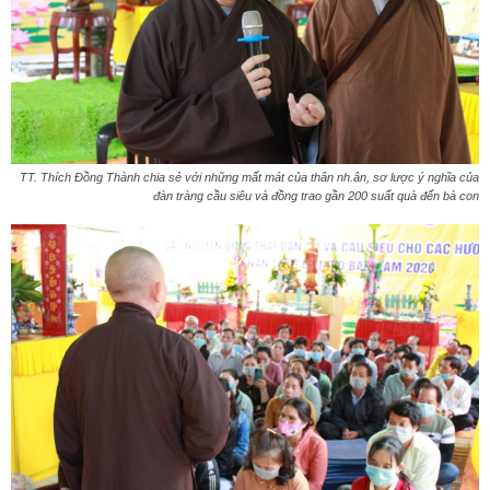
TT. Thích Đồng Thành chia sẻ với những mất mát của thân nh.ân, sơ lược ý nghĩa của
đàn tràng cầu siêu và đồng trao gần 200 suất quà đến bà con