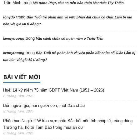
Trần Minh
trong
Mở tranh Phật, cầu an trên bảo tháp Mandala Tây Thiên
trong
tonydo
Báo Tuổi trẻ phản ảnh về việc phần đất chùa cổ Giác Lâm bị rao
bán với giá 60 tỉ đồng?
trong
kennytruong
Vãn cảnh chùa cổ ngàn năm ở Triều Tiên
trong
kennytruong
Báo Tuổi trẻ phản ảnh về việc phần đất chùa cổ Giác Lâm bị
rao bán với giá 60 tỉ đồng?
BÀI VIẾT MỚI
Huế: Lễ kỷ niệm 75 năm GĐPT Việt Nam (1951 – 2026)
8 Tháng Tám, 2026
Bốn người già, hai người con, một đứa cháu
8 Tháng Tám, 2026
Phân ban Ni giới TW khu vực phía Bắc kết nối tình pháp lữ, cúng dàng
Trường hạ, hộ trì Tam Bảo trong mùa an cư
8 Tháng Tám, 2026