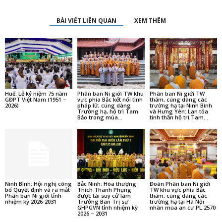
BÀI VIẾT LIÊN QUAN
XEM THÊM
Huế: Lễ kỷ niệm 75 năm
Phân ban Ni giới TW khu
Phân ban Ni giới TW
GĐPT Việt Nam (1951 –
vực phía Bắc kết nối tình
thăm, cúng dàng các
2026)
pháp lữ, cúng dàng
trường hạ tại Ninh Bình
Trường hạ, hộ trì Tam
và Hưng Yên: Lan tỏa
Bảo trong mùa...
tinh thần hộ trì Tam...
Ninh Bình: Hội nghị công
Bắc Ninh: Hòa thượng
Đoàn Phân ban Ni giới
bố Quyết định và ra mắt
Thích Thanh Phụng
TW khu vực phía Bắc
Phân ban Ni giới tỉnh
được tái suy cử làm
thăm, cúng dàng các
nhiệm kỳ 2026-2031
Trưởng Ban Trị sự
trường hạ tại Hà Nội
GHPGVN tỉnh nhiệm kỳ
nhân mùa an cư PL.2570
2026 – 2031