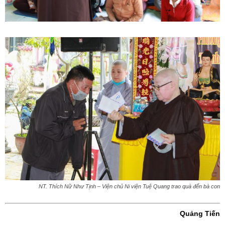
NT. Thích Nữ Như Tịnh – Viện chủ Ni viện Tuệ Quang trao quà đến bà con
Quảng Tiến