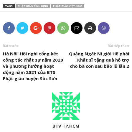
TAGS
PHẬT GIÁO BÌNH ĐỊNH
PHẬT GIÁO VIỆT NAM
Bài trước
Bài tiếp theo
Hà Nội: Hội nghị tổng kết
Quảng Ngãi: Ni giới Hệ phái
công tác Phật sự năm 2020
Khất sĩ tặng quà hỗ trợ
và phương hướng hoạt
cho bà con sau bão lũ lần 2
động năm 2021 của BTS
Phật giáo huyện Sóc Sơn
BTV TP.HCM