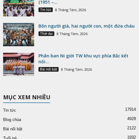
(1951 –...
Tin tức
8 Tháng Tám, 2026
Bốn người già, hai người con, một đứa cháu
Thời đại
8 Tháng Tám, 2026
Phân ban Ni giới TW khu vực phía Bắc kết
nối...
Bài nổi bật
8 Tháng Tám, 2026
MỤC XEM NHIỀU
17914
Tin tức
4928
Blog chùa
2122
Bài nổi bật
1932
Tuổi trẻ