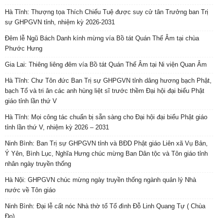
Hà Tĩnh: Thượng tọa Thích Chiếu Tuệ được suy cử tân Trưởng ban Trị
sự GHPGVN tỉnh, nhiệm kỳ 2026-2031
Đêm lễ Ngũ Bách Danh kính mừng vía Bồ tát Quán Thế Âm tại chùa
Phước Hưng
Gia Lai: Thiêng liêng đêm vía Bồ tát Quán Thế Âm tại Ni viện Quan Âm
Hà Tĩnh: Chư Tôn đức Ban Trị sự GHPGVN tỉnh dâng hương bạch Phật,
bạch Tổ và tri ân các anh hùng liệt sĩ trước thềm Đại hội đại biểu Phật
giáo tỉnh lần thứ V
Hà Tĩnh: Mọi công tác chuẩn bị sẵn sàng cho Đại hội đại biểu Phật giáo
tỉnh lần thứ V, nhiệm kỳ 2026 – 2031
Ninh Bình: Ban Trị sự GHPGVN tỉnh và BĐD Phật giáo Liên xã Vụ Bản,
Ý Yên, Bình Lục, Nghĩa Hưng chúc mừng Ban Dân tộc và Tôn giáo tỉnh
nhân ngày truyền thống
Hà Nội: GHPGVN chúc mừng ngày truyền thống ngành quản lý Nhà
nước về Tôn giáo
Ninh Bình: Đại lễ cất nóc Nhà thờ tổ Tổ đình Đỗ Linh Quang Tự ( Chùa
Đọ)