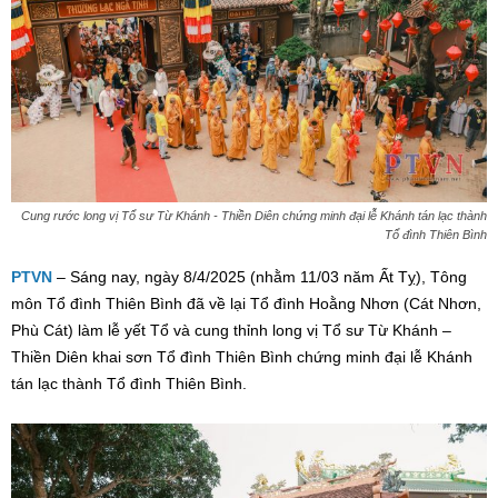
Cung rước long vị Tổ sư Từ Khánh - Thiền Diên chứng minh đại lễ Khánh tán lạc thành
Tổ đình Thiên Bình
PTVN
– Sáng nay, ngày 8/4/2025 (nhằm 11/03 năm Ất Tỵ), Tông
môn Tổ đình Thiên Bình đã về lại Tổ đình Hoằng Nhơn (Cát Nhơn,
Phù Cát) làm lễ yết Tổ và cung thỉnh long vị Tổ sư Từ Khánh –
Thiền Diên khai sơn Tổ đình Thiên Bình chứng minh đại lễ Khánh
tán lạc thành Tổ đình Thiên Bình.