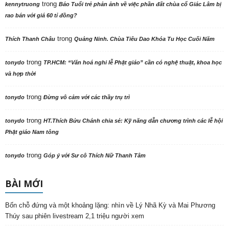
trong
kennytruong
Báo Tuổi trẻ phản ảnh về việc phần đất chùa cổ Giác Lâm bị
rao bán với giá 60 tỉ đồng?
trong
Thích Thanh Châu
Quảng Ninh. Chùa Tiêu Dao Khóa Tu Học Cuối Năm
trong
tonydo
TP.HCM: “Văn hoá nghi lễ Phật giáo” cần có nghệ thuật, khoa học
và hợp thời
trong
tonydo
Đừng vô cảm với các thầy trụ trì
trong
tonydo
HT.Thích Bửu Chánh chia sẻ: Kỹ năng dẫn chương trình các lễ hội
Phật giáo Nam tông
trong
tonydo
Góp ý với Sư cô Thích Nữ Thanh Tâm
BÀI MỚI
Bốn chỗ đứng và một khoảng lặng: nhìn về Lý Nhã Kỳ và Mai Phương
Thúy sau phiên livestream 2,1 triệu người xem