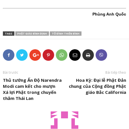
Phùng Anh Quốc
TAGS
PHẬT GIÁO BÌNH ĐỊNH
TỔ ĐÌNH THIÊN BÌNH
Bài trước
Bài tiếp theo
Thủ tướng Ấn Độ Narendra
Hoa Kỳ: Đại lễ Phật Đản
Modi cam kết cho mượn
chung của Cộng đồng Phật
Xá lợi Phật trong chuyến
giáo Bắc California
thăm Thái Lan