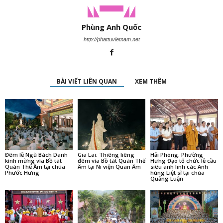
Phùng Anh Quốc
http://phattuvietnam.net
BÀI VIẾT LIÊN QUAN
XEM THÊM
Đêm lễ Ngũ Bách Danh
Gia Lai: Thiêng liêng
Hải Phòng: Phường
kính mừng vía Bồ tát
đêm vía Bồ tát Quán Thế
Hưng Đạo tổ chức lễ cầu
Quán Thế Âm tại chùa
Âm tại Ni viện Quan Âm
siêu anh linh các Anh
Phước Hưng
hùng Liệt sĩ tại chùa
Quảng Luận