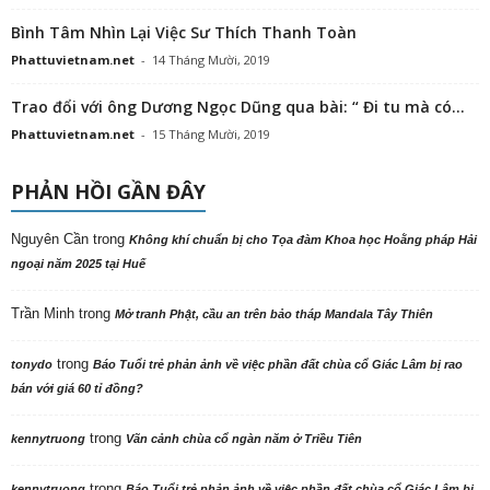
Bình Tâm Nhìn Lại Việc Sư Thích Thanh Toàn
Phattuvietnam.net
-
14 Tháng Mười, 2019
Trao đổi với ông Dương Ngọc Dũng qua bài: “ Đi tu mà có...
Phattuvietnam.net
-
15 Tháng Mười, 2019
PHẢN HỒI GẦN ĐÂY
Nguyên Cần
trong
Không khí chuẩn bị cho Tọa đàm Khoa học Hoằng pháp Hải
ngoại năm 2025 tại Huế
Trần Minh
trong
Mở tranh Phật, cầu an trên bảo tháp Mandala Tây Thiên
trong
tonydo
Báo Tuổi trẻ phản ảnh về việc phần đất chùa cổ Giác Lâm bị rao
bán với giá 60 tỉ đồng?
trong
kennytruong
Vãn cảnh chùa cổ ngàn năm ở Triều Tiên
trong
kennytruong
Báo Tuổi trẻ phản ảnh về việc phần đất chùa cổ Giác Lâm bị