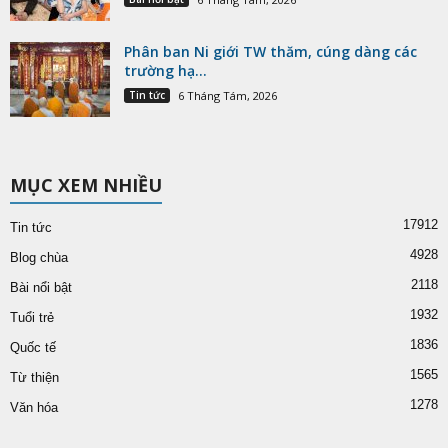
Phân ban Ni giới TW thăm, cúng dàng các
trường hạ...
Tin tức
6 Tháng Tám, 2026
MỤC XEM NHIỀU
17912
Tin tức
4928
Blog chùa
2118
Bài nổi bật
1932
Tuổi trẻ
1836
Quốc tế
1565
Từ thiện
1278
Văn hóa