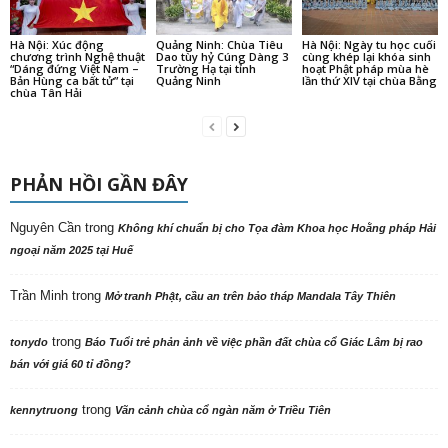
Hà Nội: Xúc động
Quảng Ninh: Chùa Tiêu
Hà Nội: Ngày tu học cuối
chương trình Nghệ thuật
Dao tùy hỷ Cúng Dàng 3
cùng khép lại khóa sinh
“Dáng đứng Việt Nam –
Trường Hạ tại tỉnh
hoạt Phật pháp mùa hè
Bản Hùng ca bất tử” tại
Quảng Ninh
lần thứ XIV tại chùa Bằng
chùa Tân Hải
PHẢN HỒI GẦN ĐÂY
Nguyên Cần
trong
Không khí chuẩn bị cho Tọa đàm Khoa học Hoằng pháp Hải
ngoại năm 2025 tại Huế
Trần Minh
trong
Mở tranh Phật, cầu an trên bảo tháp Mandala Tây Thiên
trong
tonydo
Báo Tuổi trẻ phản ảnh về việc phần đất chùa cổ Giác Lâm bị rao
bán với giá 60 tỉ đồng?
trong
kennytruong
Vãn cảnh chùa cổ ngàn năm ở Triều Tiên