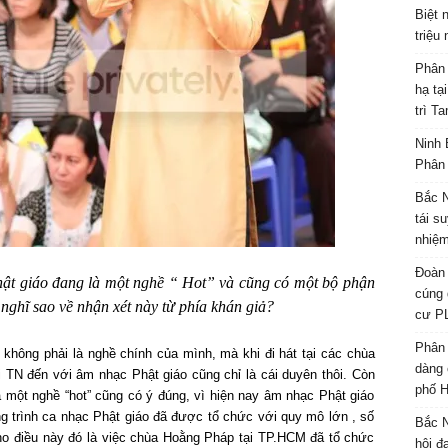
Biệt 
triệu
Phân 
hạ tạ
trì T
Ninh 
Phân 
Bắc N
tái s
nhiệm
Đoàn 
Phật giáo đang là một nghề “ Hot” và cũng có một bộ phận
cúng 
nghĩ sao về nhận xét này từ phía khán giả?
cư P
Phân 
không phải là nghề chính của mình, mà khi đi hát tại các chùa
dàng 
 TN đến với âm nhạc Phật giáo cũng chỉ là cái duyên thôi. Còn
phố H
à một nghề “hot” cũng có ý đúng, vì hiện nay âm nhạc Phật giáo
ơng trình ca nhạc Phật giáo đã được tổ chức với quy mô lớn , số
Bắc N
ho điều này đó là việc chùa Hoằng Pháp tại TP.HCM đã tổ chức
hội đ