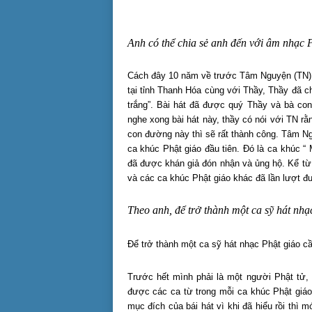
Anh có thể chia sẻ anh đến với âm nhạc 
Cách đây 10 năm về trước Tâm Nguyện (TN) 
tại tỉnh Thanh Hóa cùng với Thầy, Thầy đã ch
trắng”. Bài hát đã được quý Thầy và bà con 
nghe xong bài hát này, thầy có nói với TN r
con đường này thì sẽ rất thành công. Tâm Ng
ca khúc Phật giáo đầu tiên. Đó là ca khúc “
đã được khán giả đón nhận và ủng hộ. Kể từ
và các ca khúc Phật giáo khác đã lần lượt 
Theo anh, để trở thành một ca sỹ hát nhạ
Để trở thành một ca sỹ hát nhạc Phật giáo cầ
Trước hết mình phải là một người Phật tử, 
được các ca từ trong mỗi ca khúc Phật giáo.
mục đích của bái hát vì khi đã hiểu rồi thì m