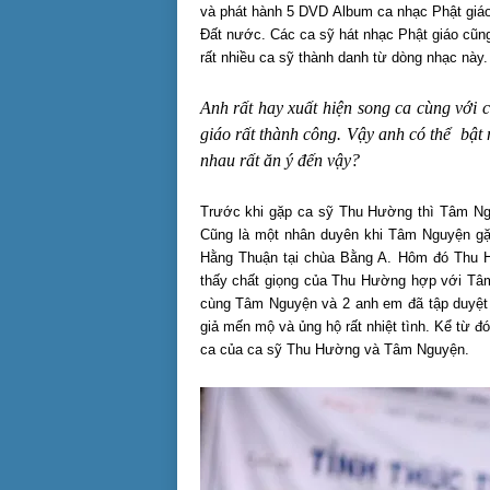
và phát hành 5 DVD Album ca nhạc Phật giá
Đất nước. Các ca sỹ hát nhạc Phật giáo cũng
rất nhiều ca sỹ thành danh từ dòng nhạc này.
Anh rất hay xuất hiện song ca cùng với
giáo rất thành công. Vậy anh có thể bật 
nhau rất ăn ý đến vậy?
Trước khi gặp ca sỹ Thu Hường thì Tâm Ngu
Cũng là một nhân duyên khi Tâm Nguyện gặp
Hằng Thuận tại chùa Bằng A. Hôm đó Thu 
thấy chất giọng của Thu Hường hợp với Tâ
cùng Tâm Nguyện và 2 anh em đã tập duyệt 
giả mến mộ và ủng hộ rất nhiệt tình. Kể từ đ
ca của ca sỹ Thu Hường và Tâm Nguyện.