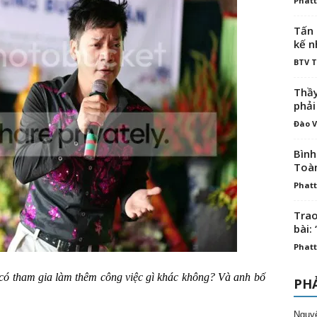
Phatt
Tấn 
kế n
BTV 
Thầy
phải
Đào V
Bình
Toà
Phatt
Trao
bài: 
Phatt
h có tham gia làm thêm công việc gì khác không? Và anh bố
PHẢ
Nguy