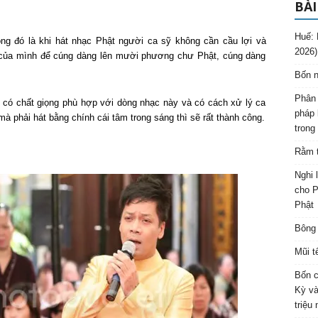
BÀI
Huế: 
ng đó là khi hát nhạc Phật người ca sỹ không cần cầu lợi và
2026)
át của mình để cúng dàng lên mười phương chư Phật, cúng dàng
Bốn n
Phân 
i có chất giọng phù hợp với dòng nhạc này và có cách xử lý ca
pháp 
à phải hát bằng chính cái tâm trong sáng thì sẽ rất thành công.
trong
Rằm t
Nghi 
cho P
Phật
Bông 
Mũi t
Bốn c
Kỳ và
triệu