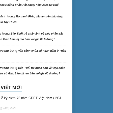
học Hoằng pháp Hải ngoại năm 2025 tại Huế
Minh
trong
Mở tranh Phật, cầu an trên bảo tháp
la Tây Thiên
trong
o
Báo Tuổi trẻ phản ảnh về việc phần đất
ổ Giác Lâm bị rao bán với giá 60 tỉ đồng?
trong
truong
Vãn cảnh chùa cổ ngàn năm ở Triều
trong
truong
Báo Tuổi trẻ phản ảnh về việc phần
ùa cổ Giác Lâm bị rao bán với giá 60 tỉ đồng?
 VIẾT MỚI
Lễ kỷ niệm 75 năm GĐPT Việt Nam (1951 –
ng Tám, 2026