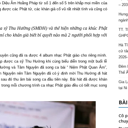
o Diệu Âm Hoằng Pháp từ số 1 đến số 5 trên khắp mọi miền của
– 203
 được các Phật tử, các khán giả cổ vũ rất nhiệt tình và cũng có
Hưng 
ngành
 ca sỹ Thu Hường (SMĐH) và thể hiện những ca khúc Phật
TT. T
mí cho khán giả biết bí quyết nào mà 2 người phối hợp với
GHPGV
Hà Tĩ
cử tâ
yện cũng đã ra được 4 album nhạc Phật giáo cho riêng mình.
2026-
 được ca sỹ Thu Hường khi cùng biểu diễn trong một buổi lễ
Đêm l
Hường và Tâm Nguyện đã song ca bài “ Niệm Phật Quan Âm”,
Thế 
m Nguyện nên Tâm Nguyện đã có ý định mời Thu Hường đi hát
sau đó thu âm bài song ca đầu tiên này. Bài hát đã được khán
Gia L
ó trong mỗi chương trình ca nhạc Phật giáo đều có tiết mục song
tại N
BÀI
Cô p
chuy