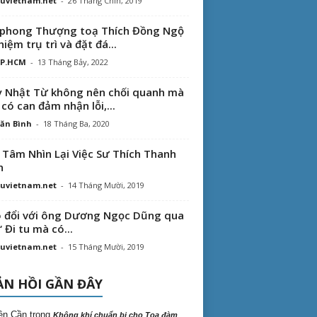
uvietnam.net
-
26 Tháng Chín, 2019
phong Thượng toạ Thích Đồng Ngộ
hiệm trụ trì và đặt đá...
TP.HCM
-
13 Tháng Bảy, 2022
 Nhật Từ không nên chối quanh mà
 có can đảm nhận lỗi,...
ăn Bình
-
18 Tháng Ba, 2020
 Tâm Nhìn Lại Việc Sư Thích Thanh
n
uvietnam.net
-
14 Tháng Mười, 2019
 đổi với ông Dương Ngọc Dũng qua
“ Đi tu mà có...
uvietnam.net
-
15 Tháng Mười, 2019
N HỒI GẦN ĐÂY
ên Cần
trong
Không khí chuẩn bị cho Tọa đàm