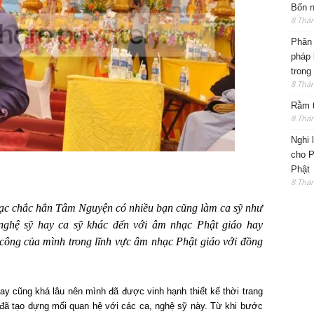
Bốn n
8 Thá
Phân 
pháp 
trong
8 Thá
Rằm t
8 Thá
Nghi 
cho P
Phật
8 Thá
hạc chắc hẳn Tâm Nguyện có nhiều bạn cũng làm ca sỹ như
nghệ sỹ hay ca sỹ khác đến với âm nhạc Phật giáo hay
 công của mình trong lĩnh vực âm nhạc Phật giáo với đồng
may cũng khá lâu nên mình đã được vinh hạnh thiết kế thời trang
đã tạo dựng mối quan hệ với các ca, nghệ sỹ này. Từ khi bước