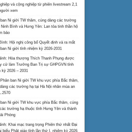
nghiệp và cộng nghiệp từ phiên livestream 2,1
 người xem
ban Ni giới TW thăm, cúng dàng các trường
i Ninh Bình và Hưng Yên: Lan tỏa tinh thần hộ
am bảo
Bình: Hội nghị công bố Quyết định và ra mắt
ban Ni giới tỉnh nhiệm kỳ 2026-2031
inh: Hòa thượng Thích Thanh Phụng được
uy cử làm Trưởng Ban Trị sự GHPGVN tỉnh
 kỳ 2026 – 2031
Phân ban Ni giới TW khu vực phía Bắc thăm,
dàng các trường hạ tại Hà Nội nhân mùa an
L.2570
ban Ni giới TW khu vực phía Bắc thăm, cúng
các trường hạ thuộc tỉnh Hưng Yên và thành
ải Phòng
inh: Khai mạc trang trọng Phiên thứ nhất Đại
ại biểu Phật giáo tỉnh lần thứ I, nhiệm kỳ 2026