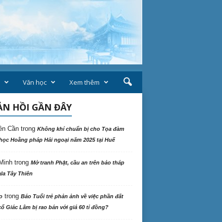
Văn học
Xem thêm
N HỒI GẦN ĐÂY
ên Cần
trong
Không khí chuẩn bị cho Tọa đàm
học Hoằng pháp Hải ngoại năm 2025 tại Huế
Minh
trong
Mở tranh Phật, cầu an trên bảo tháp
la Tây Thiên
trong
o
Báo Tuổi trẻ phản ảnh về việc phần đất
ổ Giác Lâm bị rao bán với giá 60 tỉ đồng?