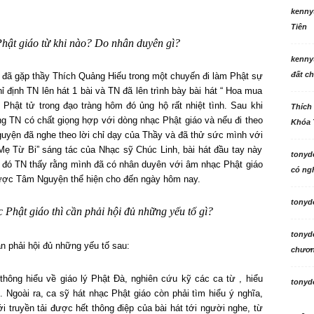
kenny
Tiên
Phật giáo từ khi nào? Do nhân duyên gì?
kenny
đất ch
đã gặp thầy Thích Quảng Hiếu trong một chuyến đi làm Phật sự
ỉ định TN lên hát 1 bài và TN đã lên trình bày bài hát “ Hoa mua
Phật tử trong đạo tràng hôm đó ủng hộ rất nhiệt tình. Sau khi
Thích
ằng TN có chất giọng hợp với dòng nhạc Phật giáo và nếu đi theo
Khóa 
uyện đã nghe theo lời chỉ dạy của Thầy và đã thử sức mình với
 Mẹ Từ Bi” sáng tác của Nhạc sỹ Chúc Linh, bài hát đầu tay này
tonyd
 đó TN thấy rằng mình đã có nhân duyên với âm nhạc Phật giáo
có ngh
được Tâm Nguyện thể hiện cho đến ngày hôm nay.
tonyd
c Phật giáo thì cần phải hội đủ những yếu tố gì?
tonyd
n phải hội đủ những yếu tố sau:
chương
thông hiểu về giáo lý Phật Đà, nghiên cứu kỹ các ca từ , hiểu
tonyd
 Ngoài ra, ca sỹ hát nhạc Phật giáo còn phải tìm hiểu ý nghĩa,
ới truyền tải được hết thông điệp của bài hát tới người nghe, từ