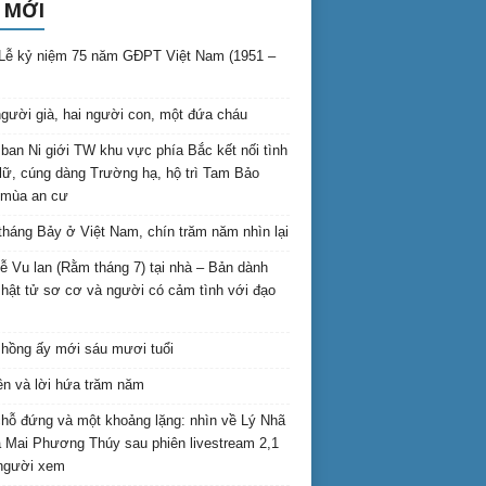
 MỚI
Lễ kỷ niệm 75 năm GĐPT Việt Nam (1951 –
gười già, hai người con, một đứa cháu
ban Ni giới TW khu vực phía Bắc kết nối tình
lữ, cúng dàng Trường hạ, hộ trì Tam Bảo
 mùa an cư
háng Bảy ở Việt Nam, chín trăm năm nhìn lại
lễ Vu lan (Rằm tháng 7) tại nhà – Bản dành
hật tử sơ cơ và người có cảm tình với đạo
hồng ấy mới sáu mươi tuổi
ên và lời hứa trăm năm
hỗ đứng và một khoảng lặng: nhìn về Lý Nhã
 Mai Phương Thúy sau phiên livestream 2,1
 người xem