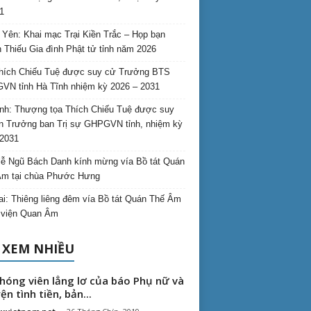
1
Yên: Khai mạc Trại Kiền Trắc – Họp bạn
 Thiếu Gia đình Phật tử tỉnh năm 2026
hích Chiếu Tuệ được suy cử Trưởng BTS
N tỉnh Hà Tĩnh nhiệm kỳ 2026 – 2031
nh: Thượng tọa Thích Chiếu Tuệ được suy
n Trưởng ban Trị sự GHPGVN tỉnh, nhiệm kỳ
2031
ễ Ngũ Bách Danh kính mừng vía Bồ tát Quán
Âm tại chùa Phước Hưng
ai: Thiêng liêng đêm vía Bồ tát Quán Thế Âm
i viện Quan Âm
 XEM NHIỀU
hóng viên lẳng lơ của báo Phụ nữ và
ện tình tiền, bản...