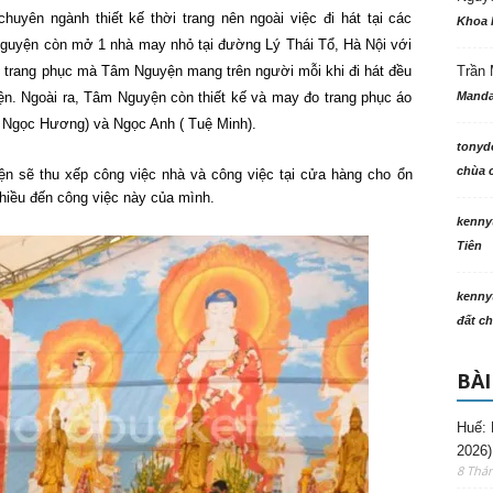
yên ngành thiết kế thời trang nên ngoài việc đi hát tại các
Khoa 
 Nguyện còn mở 1 nhà may nhỏ tại đường Lý Thái Tổ, Hà Nội với
g trang phục mà Tâm Nguyện mang trên người mỗi khi đi hát đều
Trần 
hiện. Ngoài ra, Tâm Nguyện còn thiết kế và may đo trang phục áo
Manda
 Ngọc Hương) và Ngọc Anh ( Tuệ Minh).
tonyd
chùa c
ện sẽ thu xếp công việc nhà và công việc tại cửa hàng cho ổn
hiều đến công việc này của mình.
kenny
Tiên
kenny
đất ch
BÀI
Huế: 
2026)
8 Thá