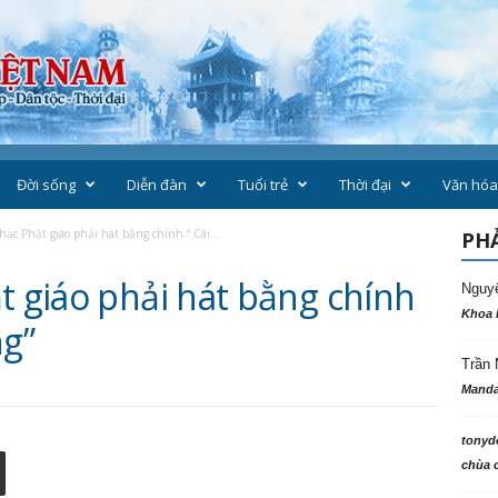
Đời sống
Diễn đàn
Tuổi trẻ
Thời đại
Văn hóa
hạc Phật giáo phải hát bằng chính “ Cái...
PHẢ
t giáo phải hát bằng chính
Nguy
Khoa 
ng”
Trần 
Manda
tonyd
chùa c