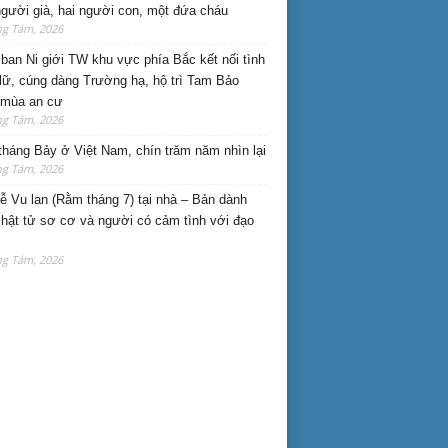
gười già, hai người con, một đứa cháu
ng Tám, 2026
ban Ni giới TW khu vực phía Bắc kết nối tình
lữ, cúng dàng Trường hạ, hộ trì Tam Bảo
 mùa an cư
ng Tám, 2026
háng Bảy ở Việt Nam, chín trăm năm nhìn lại
ng Tám, 2026
lễ Vu lan (Rằm tháng 7) tại nhà – Bản dành
hật tử sơ cơ và người có cảm tình với đạo
ng Tám, 2026