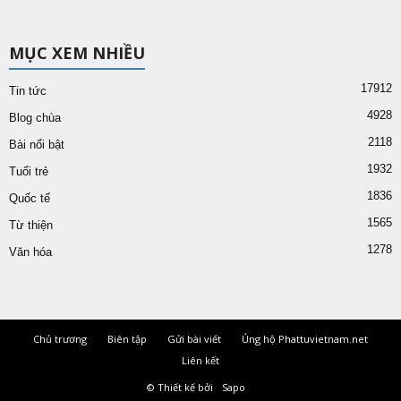
MỤC XEM NHIỀU
17912
Tin tức
4928
Blog chùa
2118
Bài nổi bật
1932
Tuổi trẻ
1836
Quốc tế
1565
Từ thiện
1278
Văn hóa
Chủ trương
Biên tập
Gửi bài viết
Ủng hộ Phattuvietnam.net
Liên kết
© Thiết kế bởi
Sapo