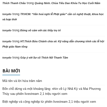
trong
Thích Thanh Châu
Quảng Ninh. Chùa Tiêu Dao Khóa Tu Học Cuối Năm
trong
tonydo
TP.HCM: “Văn hoá nghi lễ Phật giáo” cần có nghệ thuật, khoa học
và hợp thời
trong
tonydo
Đừng vô cảm với các thầy trụ trì
trong
tonydo
HT.Thích Bửu Chánh chia sẻ: Kỹ năng dẫn chương trình các lễ hội
Phật giáo Nam tông
trong
tonydo
Góp ý với Sư cô Thích Nữ Thanh Tâm
BÀI MỚI
Mũi tên và lời hứa trăm năm
Bốn chỗ đứng và một khoảng lặng: nhìn về Lý Nhã Kỳ và Mai Phương
Thúy sau phiên livestream 2,1 triệu người xem
Biệt nghiệp và cộng nghiệp từ phiên livestream 2,1 triệu người xem