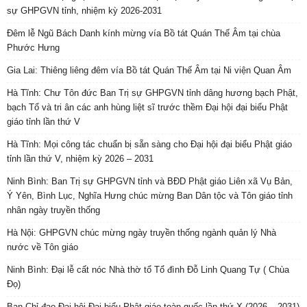
sự GHPGVN tỉnh, nhiệm kỳ 2026-2031
Đêm lễ Ngũ Bách Danh kính mừng vía Bồ tát Quán Thế Âm tại chùa
Phước Hưng
Gia Lai: Thiêng liêng đêm vía Bồ tát Quán Thế Âm tại Ni viện Quan Âm
Hà Tĩnh: Chư Tôn đức Ban Trị sự GHPGVN tỉnh dâng hương bạch Phật,
bạch Tổ và tri ân các anh hùng liệt sĩ trước thềm Đại hội đại biểu Phật
giáo tỉnh lần thứ V
Hà Tĩnh: Mọi công tác chuẩn bị sẵn sàng cho Đại hội đại biểu Phật giáo
tỉnh lần thứ V, nhiệm kỳ 2026 – 2031
Ninh Bình: Ban Trị sự GHPGVN tỉnh và BĐD Phật giáo Liên xã Vụ Bản,
Ý Yên, Bình Lục, Nghĩa Hưng chúc mừng Ban Dân tộc và Tôn giáo tỉnh
nhân ngày truyền thống
Hà Nội: GHPGVN chúc mừng ngày truyền thống ngành quản lý Nhà
nước về Tôn giáo
Ninh Bình: Đại lễ cất nóc Nhà thờ tổ Tổ đình Đỗ Linh Quang Tự ( Chùa
Đọ)
Ban Chỉ đạo Đại hội Đại biểu Phật giáo toàn quốc lần thứ X (2026 – 2031)