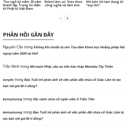
Thư ngỏ kỷ niệm 20 năm
Robot làm sư: Giao thoa
Khi báo chí lạm dụng từ
thành lập Trang tin điện
công nghệ và tâm linh
“suy tôn”
tử Phật tử Việt Nam
PHẢN HỒI GẦN ĐÂY
Nguyên Cần
trong
Không khí chuẩn bị cho Tọa đàm Khoa học Hoằng pháp Hải
ngoại năm 2025 tại Huế
Trần Minh
trong
Mở tranh Phật, cầu an trên bảo tháp Mandala Tây Thiên
trong
tonydo
Báo Tuổi trẻ phản ảnh về việc phần đất chùa cổ Giác Lâm bị rao
bán với giá 60 tỉ đồng?
trong
kennytruong
Vãn cảnh chùa cổ ngàn năm ở Triều Tiên
trong
kennytruong
Báo Tuổi trẻ phản ảnh về việc phần đất chùa cổ Giác Lâm bị
rao bán với giá 60 tỉ đồng?