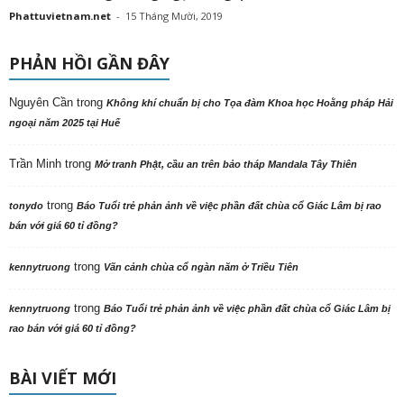
Phattuvietnam.net
-
15 Tháng Mười, 2019
PHẢN HỒI GẦN ĐÂY
Nguyên Cần
trong
Không khí chuẩn bị cho Tọa đàm Khoa học Hoằng pháp Hải
ngoại năm 2025 tại Huế
Trần Minh
trong
Mở tranh Phật, cầu an trên bảo tháp Mandala Tây Thiên
trong
tonydo
Báo Tuổi trẻ phản ảnh về việc phần đất chùa cổ Giác Lâm bị rao
bán với giá 60 tỉ đồng?
trong
kennytruong
Vãn cảnh chùa cổ ngàn năm ở Triều Tiên
trong
kennytruong
Báo Tuổi trẻ phản ảnh về việc phần đất chùa cổ Giác Lâm bị
rao bán với giá 60 tỉ đồng?
BÀI VIẾT MỚI