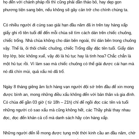
họ đến với chánh pháp rồi thì cũng phải dần tháo bỏ, hay dẹp gọn
phương tiện sang bên, nếu không sẽ gây cản trở cho chính chúng ta.
Có nhiều người đi cúng sao giải hạn đầu năm đã in trên tay hàng xấp
giấy ghi rõ tên tuổi để đến mỗi chùa sẽ tìm cách dán trên chiếc chuông,
chiếc trống. Nhà chùa không cho dán bên ngoài, thì dán bên trong chuông
vậy. Thế là, ôi thôi chiếc chuông, chiếc Trống dầy đặc tên tuổi. Giấy dán
lớp lớp, bóc không xuể, vậy đó là hủ tục hay là tinh hoa? Chắc chắn là
một hủ tục rồi. Vì làm sao mà chiếc chuông có thể giải được cái hạn mà
nó đã chín mùi, quả xấu nó đã trổ.
Ngày 8 tháng giêng âm lịch hàng vạn người đội sớ trên đầu để xin mong
được bình an, mong những điều xấu không đến với bản thân và gia đình.
Có chùa để gần 03 giờ ( từ 18h – 21h) chỉ để ngồi đọc các tên và tuổi
những người có sao xấu mà cũng không hết, các Thầy phải thay nhau
đọc, đọc đến khản cả cổ mà danh sách hãy còn hàng xấp.
Những người đến lễ mong được tụng một thời kinh cầu an đầu năm, chờ