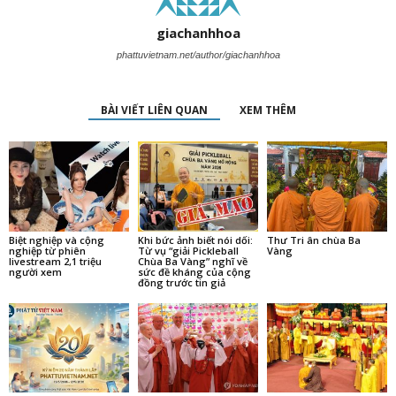
giachanhhoa
phattuvietnam.net/author/giachanhhoa
BÀI VIẾT LIÊN QUAN
XEM THÊM
Biệt nghiệp và cộng
Khi bức ảnh biết nói dối:
Thư Tri ân chùa Ba
nghiệp từ phiên
Từ vụ “giải Pickleball
Vàng
livestream 2,1 triệu
Chùa Ba Vàng” nghĩ về
người xem
sức đề kháng của cộng
đồng trước tin giả