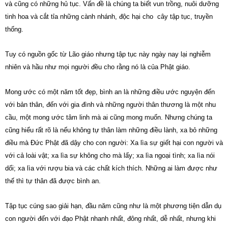
và cũng có những hủ tục. Vấn đề là chúng ta biết vun trồng, nuôi dưỡng
tinh hoa và cắt tỉa những cành nhánh, độc hại cho cây tập tục, truyền
thống.
Tuy có nguồn gốc từ Lão giáo nhưng tập tục này ngày nay lại nghiễm
nhiên và hầu như mọi người đều cho rằng nó là của Phật giáo.
Mong ước có một năm tốt đẹp, bình an là những điều ước nguyện đến
với bản thân, đến với gia đình và những người thân thương là một nhu
cầu, một mong ước tâm linh mà ai cũng mong muốn. Nhưng chúng ta
cũng hiểu rất rõ là nếu không tự thân làm những điều lành, xa bỏ những
điều mà Đức Phật đã dậy cho con người: Xa lìa sự giết hại con người và
với cả loài vật; xa lìa sự không cho mà lấy; xa lìa ngoại tình; xa lìa nói
dối; xa lìa với rượu bia và các chất kích thích. Những ai làm được như
thế thì tự thân đã được bình an.
Tập tục cúng sao giải hạn, đầu năm cũng như là một phương tiện dẫn dụ
con người đến với đạo Phật nhanh nhất, đông nhất, dễ nhất, nhưng khi