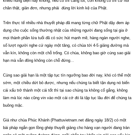
khiếu hùng biện hay không, nếu có thì càng tốt, còn không có thì cứ nói
chân thật, giản đơn, nhưng phải đúng lời kinh kệ của Phật.
Trên thực tế nhiều nhà thuyết pháp đã mang từng chữ Phật dậy đem áp
dụng cho cuộc sống thường nhật của những người đang sống tại gia ở
mọi thành phần lứa tuổi đã có sức hút mạnh mẽ, hàng ngàn người nghe,
số lượt người nghe cứ ngày một tăng, có chùa tới 4-5 giảng đường mà
vẫn kín, không còn một chỗ trống. Có chùa, không bao giờ cúng sao giải
hạn mà vẫn đông không còn chỗ đứng…
Cúng sao giải hạn là một tập tục tín ngưỡng bao đời nay, khó có thể một
sớm, một chiều dứt bỏ được, nhưng nếu chúng ta biết tận dụng nó biến
cái xấu trở thành một cái tốt thì tại sao chúng ta không cố gắng, không
làm mà lúc nào cũng vin vào một cái cớ đó là tập tục lâu đời để chúng ta
buông mặc.
Giá như chùa Phúc Khánh (Phattuvietnam.net đăng ngày 18/2) có một
bài pháp ngắn gọn lồng ghép thuyết giảng cho hàng vạn người đang tràn