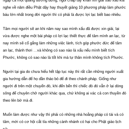
ngập cả một quãng đường đứng, ngồi chắp tay khấn xin giải sao xấu kia
nghe về năm điều Phật dậy hay thuyết giảng 10 phương pháp làm phước
báu lớn nhất trong đời người thì có phải là được lợi lạc biết bao nhiêu.
Tâm mọi người sẽ an khi năm nay sao mình xấu đã được xin giải, lại
vừa được nghe một bài pháp có lợi lạc thiết thực để tâm mình an lạc, từ
nay mình sẽ cố gắng làm những việc lành, tích góp phước đức để tâm
an lạc, thảnh thơi …và không có sao nào là xấu nếu mình biết tích
Phước, không có sao nào là tốt khi mà tự thân mình không tích Phước.
Người tại gia do chưa hiểu hết tập tục này thì rất cần những người xuất
gia hướng dẫn để họ dần tháo bỏ để đi theo chánh pháp. Giống như
người đi trên một chuyến đò, khi đến bến thì chiếc đò đó vẫn ở lại dòng
sông để chuyên chở người khác qua, chứ không ai vác cả con thuyền đó
theo lên bờ mà đi.
Muốn làm được như vậy thì phải có những nhà hoằng pháp có tài và có
tâm, mới có cơ hội cắt tỉa những cành nhánh có hại cho Phật giáo lịch
sử.