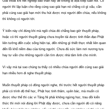
Giải thoát khi hết nghiệp báo thân này để không bị đọa kiếp luân hồi. Có
người thì lập luận cho rằng cúng sao giải hạn nó chẳng có gì xấu, cần
phải cúng sao giải hạn mới thu hút được mọi người đến chùa, nếu không
thì không có người tới.
Ý kiến này chỉ đúng khi mà ngôi chùa đó chẳng bao giờ thuyết pháp,
hoặc có thì người thuyết giảng chưa truyền tải được tinh thần đạo Phật
liên tưởng đến cuộc sống hiện tại, đến những gì thiết thực nhất liên quan
đến lỗi khổ niềm đau của từng người. Chưa đủ sức làm nơi nương tựa
hay tư vấn cho những người cần tìm được nhà tâm linh cho mình.
Vì vậy mà tại sao chúng ta thấy có nhiều chùa người đến cúng sao giải
hạn nhiều hơn đi nghe thuyết pháp.
Muốn thuyết pháp có đông người nghe, thì trước hết người thuyết pháp
phải có trình độ thế học, Phật học tinh thâm, uyên bác, mà muốn có
được như thế thì các vi Tăng Ni phải không ngừng học, trau dồi kiến
thức thì mới nói đúng lời Phật dậy được, chưa cần người đó có năng