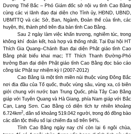
Dương Thế Bắc – Phó Giám đốc sở nội vụ tỉnh Cao Bằng
cùng các vị lãnh đạo đại diện cho Tỉnh ủy, HĐND, UBND,
UBMTTQ và các Sở, Ban, Ngành, Đoàn thể của tỉnh, các
huyện, thị, thành phố trên địa bàn tỉnh Cao Bằng.
Sau 2 ngày làm việc khẩn trương, nghiêm túc, trong
không khí
đoàn kết, hoà hợp và thống nhất. Tại Đại hội HT
Thích Gia Quang–Chánh Ban đại diện Phật giáo tỉnh Cao
Bằng phát biểu khai mạc; TT Thích Thanh Đường-Phó
trưởng Ban đại diện Phật giáo tỉnh Cao Bằng đọc báo cáo
công tác Phật sự nhiệm kỳ I (2007-2012)
Cao Bằng là một tỉnh miền núi thuộc vùng Đông Bắc
nơi địa đầu của Tổ quốc, thuộc vùng sâu, vùng xa, có biên
giới chung với nước bạn Trung Quốc, phía Tây Cao Bằng
giáp với Tuyên Quang và Hà Giang, phía Nam giáp với Bắc
Cạn, Lạng Sơn. Cao Bằng có diện tích tự nhiên khoảng
2
6.724km
, dân số khoảng 519.042 người, trong đó đồng bào
các dân tộc thiểu số lại chiếm đa số trên 94%.
Tỉnh Cao Bằng ngày nay chỉ còn lại 6 ngôi chùa,