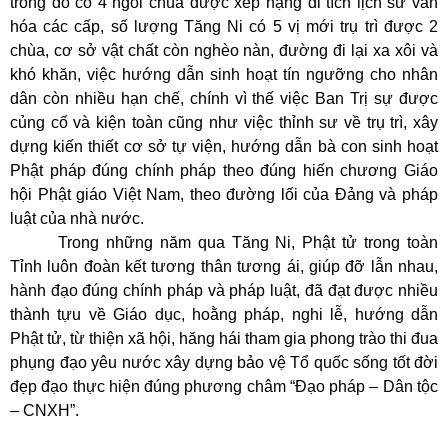
trong đó có 4 ngôi chùa được xếp hạng di tích lịch sử văn
hóa các cấp, số lượng Tăng Ni có 5 vị mới trụ trì được 2
chùa, cơ sở vật chất còn nghèo nàn, đường đi lại xa xôi và
khó khăn, việc hướng dẫn sinh hoạt tín ngưỡng cho nhân
dân còn nhiều hạn chế, chính vì thế việc Ban Trị sự được
củng cố và kiện toàn cũng như việc thỉnh sư về trụ trì, xây
dựng kiến thiết cơ sở tự viện, hướng dẫn bà con sinh hoạt
Phật pháp đúng chính pháp theo đúng hiến chương Giáo
hội Phật giáo Việt Nam, theo đường lối của Đảng và pháp
luật của nhà nước.
Trong những năm qua Tăng Ni, Phật tử trong toàn
Tỉnh luôn đoàn kết tương thân tương ái, giúp đỡ lẫn nhau,
hành đạo đúng chính pháp và pháp luật, đã đạt được nhiều
thành tựu về Giáo dục, hoằng pháp, nghi lễ, hướng dẫn
Phật tử, từ thiện xã hội, hăng hái tham gia phong trào thi đua
phụng đạo yêu nước xây dựng bảo vệ Tổ quốc sống tốt đời
đẹp đạo thực hiện đúng phương châm “Đạo pháp – Dân tộc
– CNXH”.