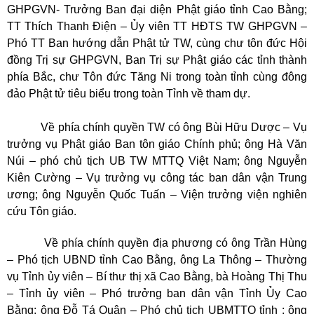
GHPGVN- Trưởng Ban đại diện Phật giáo tỉnh Cao Bằng;
TT Thích Thanh Điện – Ủy viên TT HĐTS TW GHPGVN –
Phó TT Ban hướng dẫn Phật tử TW, cùng chư tôn đức Hội
đồng Trị sự GHPGVN, Ban Trị sự Phật giáo các tỉnh thành
phía Bắc, chư Tôn đức Tăng Ni trong toàn tỉnh cùng đông
đảo Phật tử tiêu biểu trong toàn Tỉnh về tham dự.
Về phía chính quyền TW có ông Bùi Hữu Dược – Vụ
trưởng vụ Phật giáo Ban tôn giáo Chính phủ; ông Hà Văn
Núi – phó chủ tịch UB TW MTTQ Việt Nam; ông Nguyễn
Kiên Cường – Vụ trưởng vụ công tác ban dân vận Trung
ương; ông Nguyễn Quốc Tuấn – Viện trưởng viện nghiên
cứu Tôn giáo.
Về phía chính quyền địa phương có ông Trần Hùng
– Phó tịch UBND tỉnh Cao Bằng, ông La Thông – Thường
vụ Tỉnh ủy viên – Bí thư thị xã Cao Bằng, bà Hoàng Thị Thu
– Tỉnh ủy viên – Phó trưởng ban dân vận Tỉnh Ủy Cao
Bằng; ông Đỗ Tá Quân – Phó chủ tịch UBMTTQ tỉnh ; ông