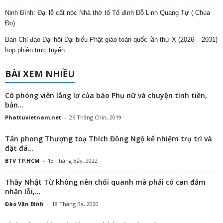
Ninh Bình: Đại lễ cất nóc Nhà thờ tổ Tổ đình Đỗ Linh Quang Tự ( Chùa
Đọ)
Ban Chỉ đạo Đại hội Đại biểu Phật giáo toàn quốc lần thứ X (2026 – 2031)
họp phiên trực tuyến
BÀI XEM NHIỀU
Cô phóng viên lẳng lơ của báo Phụ nữ và chuyện tình tiền,
bản...
Phattuvietnam.net
-
26 Tháng Chín, 2019
Tấn phong Thượng toạ Thích Đồng Ngộ kế nhiệm trụ trì và
đặt đá...
BTV TP.HCM
-
13 Tháng Bảy, 2022
Thầy Nhật Từ không nên chối quanh mà phải có can đảm
nhận lỗi,...
Đào Văn Bình
-
18 Tháng Ba, 2020