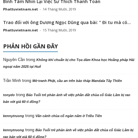
Bình Tâm Nhìn Lại Việc Sư Thích Thanh Toàn
Phattuvietnam.net
-
14 Tháng Mười, 2019
Trao đổi với ông Dương Ngọc Dũng qua bài: “ Đi tu mà có...
Phattuvietnam.net
-
15 Tháng Mười, 2019
PHẢN HỒI GẦN ĐÂY
Nguyên Cần
trong
Không khí chuẩn bị cho Tọa đàm Khoa học Hoằng pháp Hải
ngoại năm 2025 tại Huế
Trần Minh
trong
Mở tranh Phật, cầu an trên bảo tháp Mandala Tây Thiên
trong
tonydo
Báo Tuổi trẻ phản ảnh về việc phần đất chùa cổ Giác Lâm bị rao
bán với giá 60 tỉ đồng?
trong
kennytruong
Vãn cảnh chùa cổ ngàn năm ở Triều Tiên
trong
kennytruong
Báo Tuổi trẻ phản ảnh về việc phần đất chùa cổ Giác Lâm bị
rao bán với giá 60 tỉ đồng?