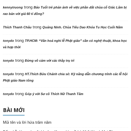
trong
kennytruong
Báo Tuổi trẻ phản ảnh về việc phần đất chùa cổ Giác Lâm bị
rao bán với giá 60 tỉ đồng?
trong
Thích Thanh Châu
Quảng Ninh. Chùa Tiêu Dao Khóa Tu Học Cuối Năm
trong
tonydo
TP.HCM: “Văn hoá nghi lễ Phật giáo” cần có nghệ thuật, khoa học
và hợp thời
trong
tonydo
Đừng vô cảm với các thầy trụ trì
trong
tonydo
HT.Thích Bửu Chánh chia sẻ: Kỹ năng dẫn chương trình các lễ hội
Phật giáo Nam tông
trong
tonydo
Góp ý với Sư cô Thích Nữ Thanh Tâm
BÀI MỚI
Mũi tên và lời hứa trăm năm