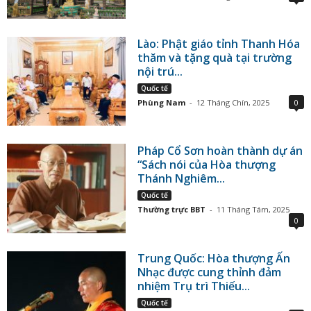
Lào: Phật giáo tỉnh Thanh Hóa
thăm và tặng quà tại trường
nội trú...
Quốc tế
Phùng Nam
-
12 Tháng Chín, 2025
0
Pháp Cổ Sơn hoàn thành dự án
“Sách nói của Hòa thượng
Thánh Nghiêm...
Quốc tế
Thường trực BBT
-
11 Tháng Tám, 2025
0
Trung Quốc: Hòa thượng Ấn
Nhạc được cung thỉnh đảm
nhiệm Trụ trì Thiếu...
Quốc tế