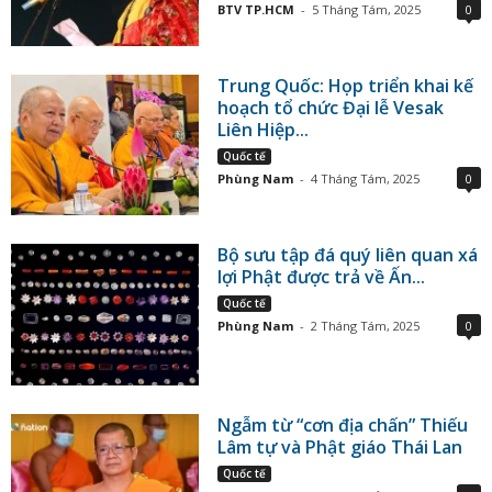
BTV TP.HCM
-
5 Tháng Tám, 2025
0
Trung Quốc: Họp triển khai kế
hoạch tổ chức Đại lễ Vesak
Liên Hiệp...
Quốc tế
Phùng Nam
-
4 Tháng Tám, 2025
0
Bộ sưu tập đá quý liên quan xá
lợi Phật được trả về Ấn...
Quốc tế
Phùng Nam
-
2 Tháng Tám, 2025
0
Ngẫm từ “cơn địa chấn” Thiếu
Lâm tự và Phật giáo Thái Lan
Quốc tế