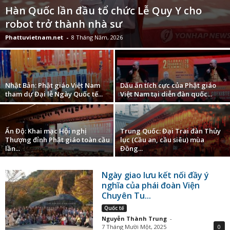
Hàn Quốc lần đầu tổ chức Lễ Quy Y cho
robot trở thành nhà sư
Phattuvietnam.net
-
8 Tháng Năm, 2026
Nhật Bản: Phật giáo Việt Nam
Dấu ấn tích cực của Phật giáo
tham dự Đại lễ Ngày Quốc tế...
Việt Nam tại diễn đàn quốc...
Ấn Độ: Khai mạc Hội nghị
Trung Quốc: Đại Trai đàn Thủy
Thượng đỉnh Phật giáo toàn cầu
lục (Cầu an, cầu siêu) mùa
lần...
Đồng...
Ngày giao lưu kết nối đầy ý
nghĩa của phái đoàn Viện
Chuyên Tu...
Quốc tế
Nguyễn Thành Trung
-
7 Tháng Mười Một, 2025
0