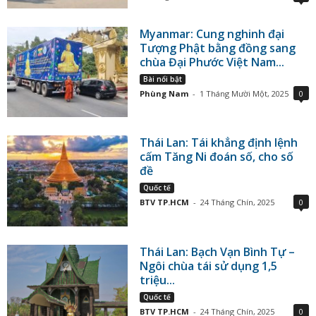
Myanmar: Cung nghinh đại
Tượng Phật bằng đồng sang
chùa Đại Phước Việt Nam...
Bài nổi bật
Phùng Nam
-
1 Tháng Mười Một, 2025
0
Thái Lan: Tái khẳng định lệnh
cấm Tăng Ni đoán số, cho số
đề
Quốc tế
BTV TP.HCM
-
24 Tháng Chín, 2025
0
Thái Lan: Bạch Vạn Bình Tự –
Ngôi chùa tái sử dụng 1,5
triệu...
Quốc tế
BTV TP.HCM
-
24 Tháng Chín, 2025
0