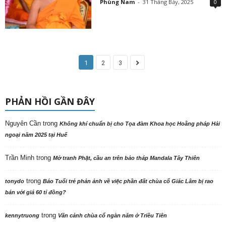
Phùng Nam
-
31 Tháng Bảy, 2025
0
1
2
3
PHẢN HỒI GẦN ĐÂY
Nguyên Cần
trong
Không khí chuẩn bị cho Tọa đàm Khoa học Hoằng pháp Hải
ngoại năm 2025 tại Huế
Trần Minh
trong
Mở tranh Phật, cầu an trên bảo tháp Mandala Tây Thiên
trong
tonydo
Báo Tuổi trẻ phản ảnh về việc phần đất chùa cổ Giác Lâm bị rao
bán với giá 60 tỉ đồng?
trong
kennytruong
Vãn cảnh chùa cổ ngàn năm ở Triều Tiên