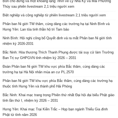
Bốn chỗ đứng và một khoảng lặng: nhìn về Lý Nhã Kỳ và Mai Phương
Thúy sau phiên livestream 2,1 triệu người xem
Biệt nghiệp và cộng nghiệp từ phiên livestream 2,1 triệu người xem
Phân ban Ni giới TW thăm, cúng dàng các trường hạ tại Ninh Bình và
Hưng Yên: Lan tỏa tinh thần hộ trì Tam bảo
Ninh Bình: Hội nghị công bố Quyết định và ra mắt Phân ban Ni giới tỉnh
nhiệm kỳ 2026-2031
Bắc Ninh: Hòa thượng Thích Thanh Phụng được tái suy cử làm Trưởng
Ban Trị sự GHPGVN tỉnh nhiệm kỳ 2026 – 2031
Đoàn Phân ban Ni giới TW khu vực phía Bắc thăm, cúng dàng các
trường hạ tại Hà Nội nhân mùa an cư PL.2570
Phân ban Ni giới TW khu vực phía Bắc thăm, cúng dàng các trường hạ
thuộc tỉnh Hưng Yên và thành phố Hải Phòng
Bắc Ninh: Khai mạc trang trọng Phiên thứ nhất Đại hội đại biểu Phật giáo
tỉnh lần thứ I, nhiệm kỳ 2026 – 2031
Hưng Yên: Khai mạc Trại Kiền Trắc – Họp bạn ngành Thiếu Gia đình
Phật tử tỉnh năm 2026