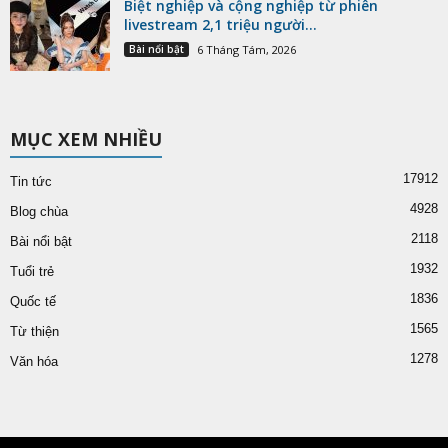
Biệt nghiệp và cộng nghiệp từ phiên
livestream 2,1 triệu người...
Bài nổi bật
6 Tháng Tám, 2026
MỤC XEM NHIỀU
17912
Tin tức
4928
Blog chùa
2118
Bài nổi bật
1932
Tuổi trẻ
1836
Quốc tế
1565
Từ thiện
1278
Văn hóa