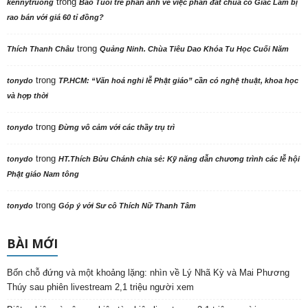
trong
kennytruong
Báo Tuổi trẻ phản ảnh về việc phần đất chùa cổ Giác Lâm bị
rao bán với giá 60 tỉ đồng?
trong
Thích Thanh Châu
Quảng Ninh. Chùa Tiêu Dao Khóa Tu Học Cuối Năm
trong
tonydo
TP.HCM: “Văn hoá nghi lễ Phật giáo” cần có nghệ thuật, khoa học
và hợp thời
trong
tonydo
Đừng vô cảm với các thầy trụ trì
trong
tonydo
HT.Thích Bửu Chánh chia sẻ: Kỹ năng dẫn chương trình các lễ hội
Phật giáo Nam tông
trong
tonydo
Góp ý với Sư cô Thích Nữ Thanh Tâm
BÀI MỚI
Bốn chỗ đứng và một khoảng lặng: nhìn về Lý Nhã Kỳ và Mai Phương
Thúy sau phiên livestream 2,1 triệu người xem