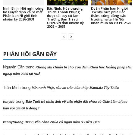
Ninh Bình: Hội nghị công
Bắc Ninh: Hòa thượng
Đoàn Phân ban Ni giới
bố Quyết định và ra mắt
Thích Thanh Phụng
TW khu vực phía Bắc
Phân ban Ni giới tỉnh
được tái suy cử làm
thăm, cúng dàng các
nhiệm kỳ 2026-2031
Trưởng Ban Trị sự
trường hạ tại Hà Nội
GHPGVN tỉnh nhiệm kỳ
nhân mùa an cư PL.2570
2026 – 2031
PHẢN HỒI GẦN ĐÂY
Nguyên Cần
trong
Không khí chuẩn bị cho Tọa đàm Khoa học Hoằng pháp Hải
ngoại năm 2025 tại Huế
Trần Minh
trong
Mở tranh Phật, cầu an trên bảo tháp Mandala Tây Thiên
trong
tonydo
Báo Tuổi trẻ phản ảnh về việc phần đất chùa cổ Giác Lâm bị rao
bán với giá 60 tỉ đồng?
trong
kennytruong
Vãn cảnh chùa cổ ngàn năm ở Triều Tiên