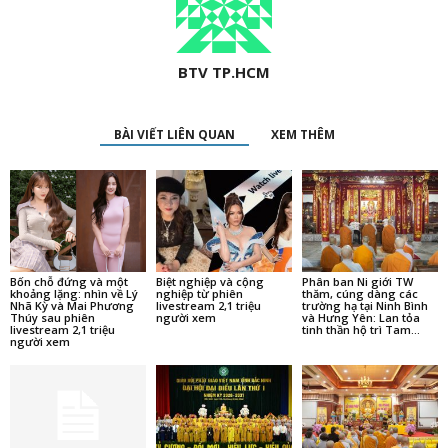
BTV TP.HCM
BÀI VIẾT LIÊN QUAN
XEM THÊM
Bốn chỗ đứng và một
Biệt nghiệp và cộng
Phân ban Ni giới TW
khoảng lặng: nhìn về Lý
nghiệp từ phiên
thăm, cúng dàng các
Nhã Kỳ và Mai Phương
livestream 2,1 triệu
trường hạ tại Ninh Bình
Thúy sau phiên
người xem
và Hưng Yên: Lan tỏa
livestream 2,1 triệu
tinh thần hộ trì Tam...
người xem