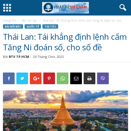
Trang chủ
Bài nổi bật
Thái Lan: Tái khẳng định lệnh cấm Tăng Ni đoán số, cho...
BÀI NỔI BẬT
QUỐC TẾ
TIN TỨC
Thái Lan: Tái khẳng định lệnh cấm
Tăng Ni đoán số, cho số đề
Bởi
BTV TP.HCM
-
24 Tháng Chín, 2025