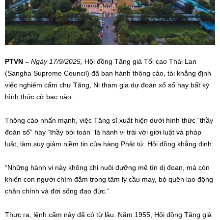
PTVN –
Ngày 17/9/2025,
Hội đồng Tăng già Tối cao Thái Lan
(Sangha Supreme Council) đã ban hành thông cáo, tái khẳng định
việc nghiêm cấm chư Tăng, Ni tham gia dự đoán xổ số hay bất kỳ
hình thức cờ bạc nào.
Thông cáo nhấn mạnh, việc Tăng sĩ xuất hiện dưới hình thức “thầy
đoán số” hay “thầy bói toán” là hành vi trái với giới luật và pháp
luật, làm suy giảm niềm tin của hàng Phật tử. Hội đồng khẳng định:
“Những hành vi này không chỉ nuôi dưỡng mê tín dị đoan, mà còn
khiến con người chìm đắm trong tâm lý cầu may, bỏ quên lao động
chân chính và đời sống đạo đức.”
Thực ra, lệnh cấm này đã có từ lâu. Năm 1955, Hội đồng Tăng già