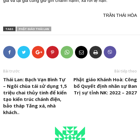
gia và tại gia cùng giữ gìn chánh hạnh, xa rời tệ nạn.
TRẦN THÁI HÒA
TAGS
PHẬT GIÁO THÁI LAN
Bài trước
Bài tiếp theo
Thái Lan: Bạch Vạn Bình Tự
Phật giáo Khánh Hoà: Công
– Ngôi chùa tái sử dụng 1,5
bố Quyết định nhân sự Ban
triệu chai thủy tinh để kiến
Trị sự tỉnh NK: 2022 – 2027
tạo kiến trúc chánh điện,
bảo tháp Tăng xá, nhà
khách..