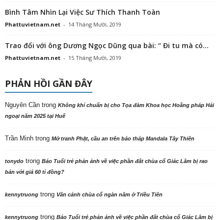
Bình Tâm Nhìn Lại Việc Sư Thích Thanh Toàn
Phattuvietnam.net
-
14 Tháng Mười, 2019
Trao đổi với ông Dương Ngọc Dũng qua bài: “ Đi tu mà có...
Phattuvietnam.net
-
15 Tháng Mười, 2019
PHẢN HỒI GẦN ĐÂY
Nguyên Cần
trong
Không khí chuẩn bị cho Tọa đàm Khoa học Hoằng pháp Hải
ngoại năm 2025 tại Huế
Trần Minh
trong
Mở tranh Phật, cầu an trên bảo tháp Mandala Tây Thiên
trong
tonydo
Báo Tuổi trẻ phản ảnh về việc phần đất chùa cổ Giác Lâm bị rao
bán với giá 60 tỉ đồng?
trong
kennytruong
Vãn cảnh chùa cổ ngàn năm ở Triều Tiên
trong
kennytruong
Báo Tuổi trẻ phản ảnh về việc phần đất chùa cổ Giác Lâm bị