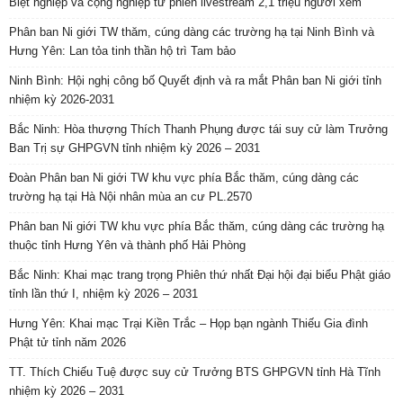
Biệt nghiệp và cộng nghiệp từ phiên livestream 2,1 triệu người xem
Phân ban Ni giới TW thăm, cúng dàng các trường hạ tại Ninh Bình và
Hưng Yên: Lan tỏa tinh thần hộ trì Tam bảo
Ninh Bình: Hội nghị công bố Quyết định và ra mắt Phân ban Ni giới tỉnh
nhiệm kỳ 2026-2031
Bắc Ninh: Hòa thượng Thích Thanh Phụng được tái suy cử làm Trưởng
Ban Trị sự GHPGVN tỉnh nhiệm kỳ 2026 – 2031
Đoàn Phân ban Ni giới TW khu vực phía Bắc thăm, cúng dàng các
trường hạ tại Hà Nội nhân mùa an cư PL.2570
Phân ban Ni giới TW khu vực phía Bắc thăm, cúng dàng các trường hạ
thuộc tỉnh Hưng Yên và thành phố Hải Phòng
Bắc Ninh: Khai mạc trang trọng Phiên thứ nhất Đại hội đại biểu Phật giáo
tỉnh lần thứ I, nhiệm kỳ 2026 – 2031
Hưng Yên: Khai mạc Trại Kiền Trắc – Họp bạn ngành Thiếu Gia đình
Phật tử tỉnh năm 2026
TT. Thích Chiếu Tuệ được suy cử Trưởng BTS GHPGVN tỉnh Hà Tĩnh
nhiệm kỳ 2026 – 2031