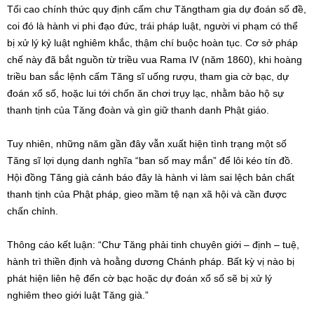
Tối cao chính thức quy định cấm chư Tăngtham gia dự đoán số đề,
coi đó là hành vi phi đạo đức, trái pháp luật, người vi phạm có thể
bị xử lý kỷ luật nghiêm khắc, thậm chí buộc hoàn tục. Cơ sở pháp
chế này đã bắt nguồn từ triều vua Rama IV (năm 1860), khi hoàng
triều ban sắc lệnh cấm Tăng sĩ uống rượu, tham gia cờ bạc, dự
đoán xổ số, hoặc lui tới chốn ăn chơi trụy lạc, nhằm bảo hộ sự
thanh tịnh của Tăng đoàn và gìn giữ thanh danh Phật giáo.
Tuy nhiên, những năm gần đây vẫn xuất hiện tình trạng một số
Tăng sĩ lợi dụng danh nghĩa “ban số may mắn” để lôi kéo tín đồ.
Hội đồng Tăng già cảnh báo đây là hành vi làm sai lệch bản chất
thanh tịnh của Phật pháp, gieo mầm tệ nạn xã hội và cần được
chấn chỉnh.
Thông cáo kết luận: “Chư Tăng phải tinh chuyên giới – định – tuệ,
hành trì thiền định và hoằng dương Chánh pháp. Bất kỳ vị nào bị
phát hiện liên hệ đến cờ bạc hoặc dự đoán xổ số sẽ bị xử lý
nghiêm theo giới luật Tăng già.”