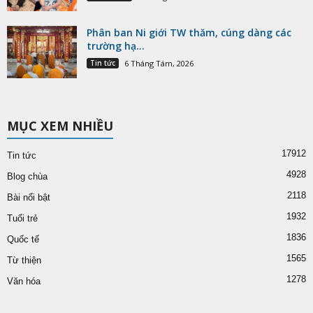
Phân ban Ni giới TW thăm, cúng dàng các
trường hạ...
Tin tức
6 Tháng Tám, 2026
MỤC XEM NHIỀU
17912
Tin tức
4928
Blog chùa
2118
Bài nổi bật
1932
Tuổi trẻ
1836
Quốc tế
1565
Từ thiện
1278
Văn hóa