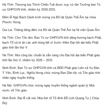
Hà Tĩnh: Thượng tọa Thích Chiếu Tuệ được suy cử tân Trưởng ban Trị
sự GHPGVN tỉnh, nhiệm kỳ 2026-2031
Đêm lễ Ngũ Bách Danh kính mừng vía Bồ tát Quán Thế Âm tại chùa
Phước Hưng
Gia Lai: Thiêng liêng đêm vía Bồ tát Quán Thế Âm tại Ni viện Quan Âm
Hà Tĩnh: Chư Tôn đức Ban Trị sự GHPGVN tỉnh dâng hương bạch Phật,
bạch Tổ và tri ân các anh hùng liệt sĩ trước thềm Đại hội đại biểu Phật
giáo tỉnh lần thứ V
Hà Tĩnh: Mọi công tác chuẩn bị sẵn sàng cho Đại hội đại biểu Phật giáo
tỉnh lần thứ V, nhiệm kỳ 2026 – 2031
Ninh Bình: Ban Trị sự GHPGVN tỉnh và BĐD Phật giáo Liên xã Vụ Bản,
Ý Yên, Bình Lục, Nghĩa Hưng chúc mừng Ban Dân tộc và Tôn giáo tỉnh
nhân ngày truyền thống
Hà Nội: GHPGVN chúc mừng ngày truyền thống ngành quản lý Nhà
nước về Tôn giáo
Ninh Bình: Đại lễ cất nóc Nhà thờ tổ Tổ đình Đỗ Linh Quang Tự ( Chùa
Đọ)