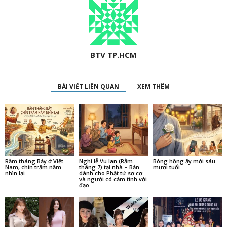
BTV TP.HCM
BÀI VIẾT LIÊN QUAN
XEM THÊM
Rằm tháng Bảy ở Việt
Nghi lễ Vu lan (Rằm
Bông hồng ấy mới sáu
Nam, chín trăm năm
tháng 7) tại nhà – Bản
mươi tuổi
nhìn lại
dành cho Phật tử sơ cơ
và người có cảm tình với
đạo...