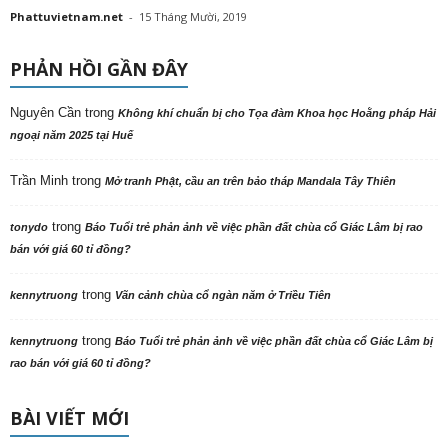
Phattuvietnam.net
-
15 Tháng Mười, 2019
PHẢN HỒI GẦN ĐÂY
Nguyên Cần
trong
Không khí chuẩn bị cho Tọa đàm Khoa học Hoằng pháp Hải
ngoại năm 2025 tại Huế
Trần Minh
trong
Mở tranh Phật, cầu an trên bảo tháp Mandala Tây Thiên
trong
tonydo
Báo Tuổi trẻ phản ảnh về việc phần đất chùa cổ Giác Lâm bị rao
bán với giá 60 tỉ đồng?
trong
kennytruong
Vãn cảnh chùa cổ ngàn năm ở Triều Tiên
trong
kennytruong
Báo Tuổi trẻ phản ảnh về việc phần đất chùa cổ Giác Lâm bị
rao bán với giá 60 tỉ đồng?
BÀI VIẾT MỚI