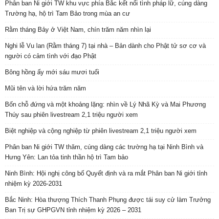
Phân ban Ni giới TW khu vực phía Bắc kết nối tình pháp lữ, cúng dàng
Trường hạ, hộ trì Tam Bảo trong mùa an cư
Rằm tháng Bảy ở Việt Nam, chín trăm năm nhìn lại
Nghi lễ Vu lan (Rằm tháng 7) tại nhà – Bản dành cho Phật tử sơ cơ và
người có cảm tình với đạo Phật
Bông hồng ấy mới sáu mươi tuổi
Mũi tên và lời hứa trăm năm
Bốn chỗ đứng và một khoảng lặng: nhìn về Lý Nhã Kỳ và Mai Phương
Thúy sau phiên livestream 2,1 triệu người xem
Biệt nghiệp và cộng nghiệp từ phiên livestream 2,1 triệu người xem
Phân ban Ni giới TW thăm, cúng dàng các trường hạ tại Ninh Bình và
Hưng Yên: Lan tỏa tinh thần hộ trì Tam bảo
Ninh Bình: Hội nghị công bố Quyết định và ra mắt Phân ban Ni giới tỉnh
nhiệm kỳ 2026-2031
Bắc Ninh: Hòa thượng Thích Thanh Phụng được tái suy cử làm Trưởng
Ban Trị sự GHPGVN tỉnh nhiệm kỳ 2026 – 2031