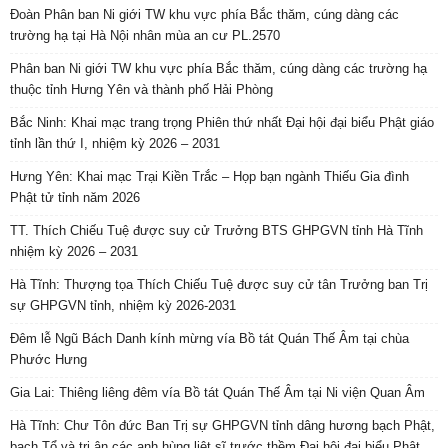
Đoàn Phân ban Ni giới TW khu vực phía Bắc thăm, cúng dàng các
trường hạ tại Hà Nội nhân mùa an cư PL.2570
Phân ban Ni giới TW khu vực phía Bắc thăm, cúng dàng các trường hạ
thuộc tỉnh Hưng Yên và thành phố Hải Phòng
Bắc Ninh: Khai mạc trang trọng Phiên thứ nhất Đại hội đại biểu Phật giáo
tỉnh lần thứ I, nhiệm kỳ 2026 – 2031
Hưng Yên: Khai mạc Trại Kiền Trắc – Họp bạn ngành Thiếu Gia đình
Phật tử tỉnh năm 2026
TT. Thích Chiếu Tuệ được suy cử Trưởng BTS GHPGVN tỉnh Hà Tĩnh
nhiệm kỳ 2026 – 2031
Hà Tĩnh: Thượng tọa Thích Chiếu Tuệ được suy cử tân Trưởng ban Trị
sự GHPGVN tỉnh, nhiệm kỳ 2026-2031
Đêm lễ Ngũ Bách Danh kính mừng vía Bồ tát Quán Thế Âm tại chùa
Phước Hưng
Gia Lai: Thiêng liêng đêm vía Bồ tát Quán Thế Âm tại Ni viện Quan Âm
Hà Tĩnh: Chư Tôn đức Ban Trị sự GHPGVN tỉnh dâng hương bạch Phật,
bạch Tổ và tri ân các anh hùng liệt sĩ trước thềm Đại hội đại biểu Phật