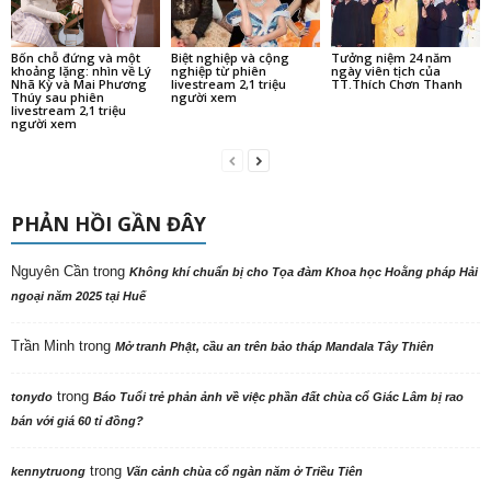
Bốn chỗ đứng và một
Biệt nghiệp và cộng
Tưởng niệm 24 năm
khoảng lặng: nhìn về Lý
nghiệp từ phiên
ngày viên tịch của
Nhã Kỳ và Mai Phương
livestream 2,1 triệu
TT.Thích Chơn Thanh
Thúy sau phiên
người xem
livestream 2,1 triệu
người xem
PHẢN HỒI GẦN ĐÂY
Nguyên Cần
trong
Không khí chuẩn bị cho Tọa đàm Khoa học Hoằng pháp Hải
ngoại năm 2025 tại Huế
Trần Minh
trong
Mở tranh Phật, cầu an trên bảo tháp Mandala Tây Thiên
trong
tonydo
Báo Tuổi trẻ phản ảnh về việc phần đất chùa cổ Giác Lâm bị rao
bán với giá 60 tỉ đồng?
trong
kennytruong
Vãn cảnh chùa cổ ngàn năm ở Triều Tiên