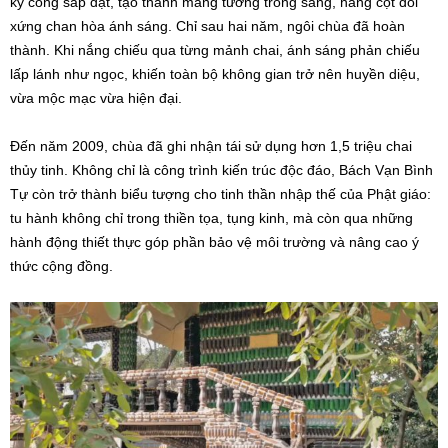
kỳ công sắp đặt, tạo thành mảng tường trong sáng, hàng cột đối
xứng chan hòa ánh sáng. Chỉ sau hai năm, ngôi chùa đã hoàn
thành. Khi nắng chiếu qua từng mảnh chai, ánh sáng phản chiếu
lấp lánh như ngọc, khiến toàn bộ không gian trở nên huyền diệu,
vừa mộc mạc vừa hiện đại.
Đến năm 2009, chùa đã ghi nhận tái sử dụng hơn 1,5 triệu chai
thủy tinh. Không chỉ là công trình kiến trúc độc đáo, Bách Vạn Bình
Tự còn trở thành biểu tượng cho tinh thần nhập thế của Phật giáo:
tu hành không chỉ trong thiền tọa, tụng kinh, mà còn qua những
hành động thiết thực góp phần bảo vệ môi trường và nâng cao ý
thức cộng đồng.