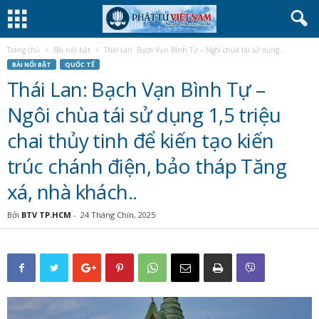
Trang chủ
Bài nổi bật
Thái Lan: Bạch Vạn Bình Tự – Ngôi chùa tái sử dụng...
BÀI NỔI BẬT
QUỐC TẾ
Thái Lan: Bạch Vạn Bình Tự –
Ngôi chùa tái sử dụng 1,5 triệu
chai thủy tinh để kiến tạo kiến
trúc chánh điện, bảo tháp Tăng
xá, nhà khách..
Bởi
BTV TP.HCM
-
24 Tháng Chín, 2025