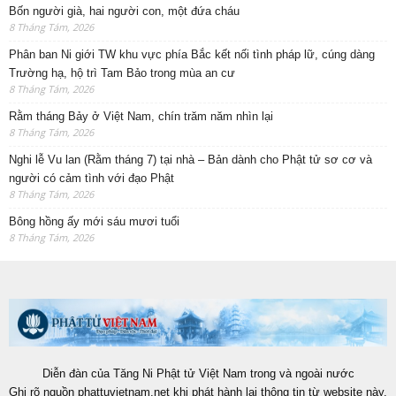
Bốn người già, hai người con, một đứa cháu
8 Tháng Tám, 2026
Phân ban Ni giới TW khu vực phía Bắc kết nối tình pháp lữ, cúng dàng
Trường hạ, hộ trì Tam Bảo trong mùa an cư
8 Tháng Tám, 2026
Rằm tháng Bảy ở Việt Nam, chín trăm năm nhìn lại
8 Tháng Tám, 2026
Nghi lễ Vu lan (Rằm tháng 7) tại nhà – Bản dành cho Phật tử sơ cơ và
người có cảm tình với đạo Phật
8 Tháng Tám, 2026
Bông hồng ấy mới sáu mươi tuổi
8 Tháng Tám, 2026
Diễn đàn của Tăng Ni Phật tử Việt Nam trong và ngoài nước
Ghi rõ nguồn phattuvietnam.net khi phát hành lại thông tin từ website này.