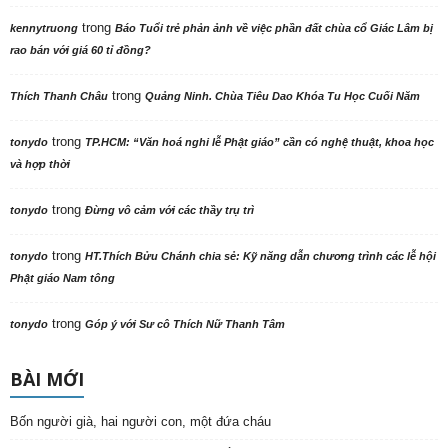
trong
kennytruong
Báo Tuổi trẻ phản ảnh về việc phần đất chùa cổ Giác Lâm bị
rao bán với giá 60 tỉ đồng?
trong
Thích Thanh Châu
Quảng Ninh. Chùa Tiêu Dao Khóa Tu Học Cuối Năm
trong
tonydo
TP.HCM: “Văn hoá nghi lễ Phật giáo” cần có nghệ thuật, khoa học
và hợp thời
trong
tonydo
Đừng vô cảm với các thầy trụ trì
trong
tonydo
HT.Thích Bửu Chánh chia sẻ: Kỹ năng dẫn chương trình các lễ hội
Phật giáo Nam tông
trong
tonydo
Góp ý với Sư cô Thích Nữ Thanh Tâm
BÀI MỚI
Bốn người già, hai người con, một đứa cháu