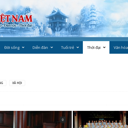
Đời sống
Diễn đàn
Tuổi trẻ
Thời đại
Văn hóa
NG
XÃ HỘI
0