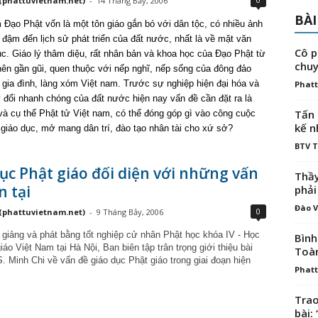
(phattuvietnam.net)
-
14 Tháng Bảy, 2006
BÀI
 Đạo Phật vốn là một tôn giáo gắn bó với dân tộc, có nhiều ảnh
đậm đến lịch sử phát triển của đất nước, nhất là về mặt văn
Cô p
ục. Giáo lý thâm diệu, rất nhân bản và khoa học của Đạo Phật từ
chuy
 nên gần gũi, quen thuộc với nếp nghĩ, nếp sống của đông đảo
 gia đình, làng xóm Việt nam. Trước sự nghiệp hiện đại hóa và
Phatt
 đổi nhanh chóng của đất nước hiện nay vấn đề cần đặt ra là
Tấn 
và cụ thể Phật tử Việt nam, có thể đóng góp gì vào công cuộc
kế n
giáo dục, mở mang dân trí, đào tạo nhân tài cho xứ sở?
BTV 
ục Phật giáo đối diện với những vấn
Thầy
n tại
phải
Đào V
0
(phattuvietnam.net)
-
9 Tháng Bảy, 2006
 giảng và phát bằng tốt nghiệp cử nhân Phật học khóa IV - Học
Bình
iáo Việt Nam tại Hà Nội, Ban biên tập trân trọng giới thiệu bài
Toà
. Minh Chi về vấn đề giáo dục Phật giáo trong giai đoạn hiện
Phatt
Trao
bài: 