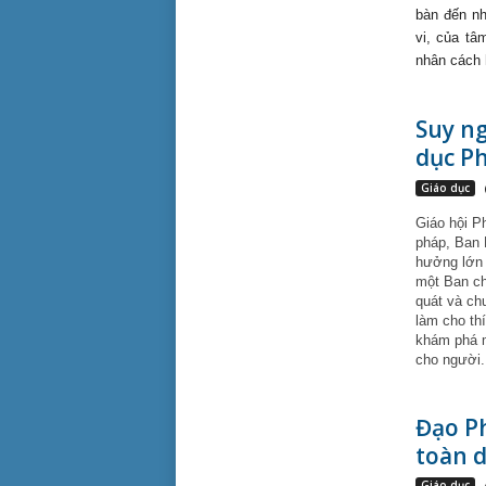
bàn đến nh
vi, của tâ
nhân cách 
Suy ng
dục Phậ
Giáo dục
Giáo hội P
pháp, Ban 
hưởng lớn 
một Ban ch
quát và chu
làm cho thí
khám phá m
cho người.
Đạo Ph
toàn d
Giáo dục