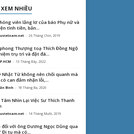
 XEM NHIỀU
hóng viên lẳng lơ của báo Phụ nữ và
ện tình tiền, bản...
uvietnam.net
-
26 Tháng Chín, 2019
phong Thượng toạ Thích Đồng Ngộ
hiệm trụ trì và đặt đá...
TP.HCM
-
13 Tháng Bảy, 2022
 Nhật Từ không nên chối quanh mà
 có can đảm nhận lỗi,...
ăn Bình
-
18 Tháng Ba, 2020
 Tâm Nhìn Lại Việc Sư Thích Thanh
n
uvietnam.net
-
14 Tháng Mười, 2019
 đổi với ông Dương Ngọc Dũng qua
“ Đi tu mà có...