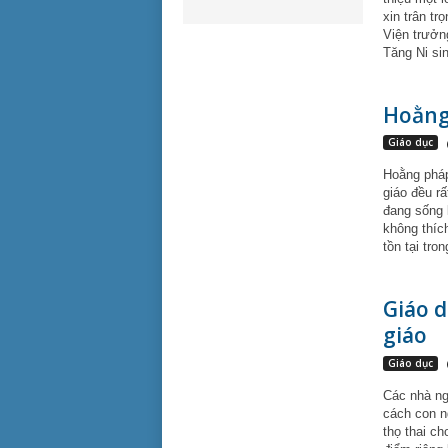
xin trân t
Viện trưởn
Tăng Ni sin
Hoằng
Giáo dục
Hoằng pháp
giáo đều r
đang sống 
không thíc
tồn tại tro
Giáo d
giáo
Giáo dục
Các nhà ng
cách con ng
thọ thai ch