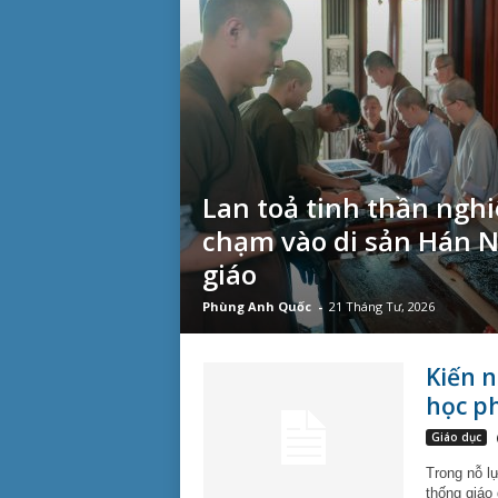
Lan toả tinh thần ngh
chạm vào di sản Hán 
giáo
Phùng Anh Quốc
-
21 Tháng Tư, 2026
Kiến n
học p
Giáo dục
Trong nỗ l
thống giáo