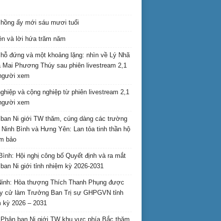
hồng ấy mới sáu mươi tuổi
ên và lời hứa trăm năm
hỗ đứng và một khoảng lặng: nhìn về Lý Nhã
 Mai Phương Thúy sau phiên livestream 2,1
 người xem
nghiệp và cộng nghiệp từ phiên livestream 2,1
 người xem
ban Ni giới TW thăm, cúng dàng các trường
i Ninh Bình và Hưng Yên: Lan tỏa tinh thần hộ
am bảo
Bình: Hội nghị công bố Quyết định và ra mắt
ban Ni giới tỉnh nhiệm kỳ 2026-2031
inh: Hòa thượng Thích Thanh Phụng được
uy cử làm Trưởng Ban Trị sự GHPGVN tỉnh
 kỳ 2026 – 2031
Phân ban Ni giới TW khu vực phía Bắc thăm,