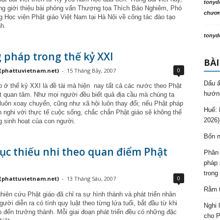
tonyd
rọng giới thiệu bài phỏng vấn Thượng tọa Thích Bảo Nghiêm, Phó
chương
g Học viện Phật giáo Việt Nam tại Hà Nội về công tác đào tạo
h.
tonyd
 pháp trong thế kỷ XXI
BÀI
0
(phattuvietnam.net)
-
15 Tháng Bảy, 2007
Dấu ấ
 ở thế kỷ XXI là đề tài mà hiện nay tất cả các nước theo Phật
hướng
ất quan tâm. Như mọi người đều biết quả địa cầu mà chúng ta
luôn xoay chuyển, cũng như xã hội luôn thay đổi; nếu Phật pháp
Huế: 
h nghi với thực tế cuộc sống, chắc chắn Phật giáo sẽ không thể
2026)
ng sinh hoạt của con người.
Bốn n
ục thiếu nhi theo quan điểm Phật
Phân 
pháp 
trong
0
(phattuvietnam.net)
-
13 Tháng Sáu, 2007
Rằm t
hiên cứu Phật giáo đã chỉ ra sự hình thành và phát triển nhân
ười diễn ra có tính quy luật theo từng lứa tuổi, bắt đầu từ khi
Nghi 
o đến trưởng thành. Mỗi giai đoạn phát triển đều có những đặc
cho P