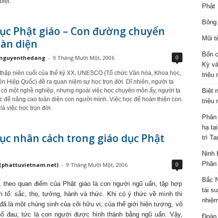
biệt.
Phật
Bông 
dục Phật giáo – Con đường chuyển
Mũi t
oàn diện
Bốn c
0
nguyenthedang
-
9 Tháng Mười Một, 2006
Kỳ và
hập niên cuối của thế kỷ XX, UNESCO (Tổ chức Văn hóa, Khoa học,
triệu
ên Hiệp Quốc) đề ra quan niệm sự học trọn đời. Dĩ nhiên, người ta
Biệt 
 có một nghề nghiệp, nhưng ngoài việc học chuyên môn ấy, người ta
c để nâng cao toàn diện con người mình. Việc học để hoàn thiện con
triệu
à việc học trọn đời.
Phân 
hạ tạ
ục nhân cách trong giáo dục Phật
trì T
Ninh 
Phân 
0
(phattuvietnam.net)
-
9 Tháng Mười Một, 2006
Bắc N
, theo quan điểm của Phật giáo là con người ngũ uẩn, tập hợp
tái s
h tố: sắc, thọ, tưởng, hành và thức. Khi có ý thức về mình thì
nhiệm
ã là một chúng sinh của cõi hữu vi, của thế giới hiện tượng, vô
ổ đau, tức là con người được hình thành bằng ngũ uẩn. Vậy,
Đoàn 