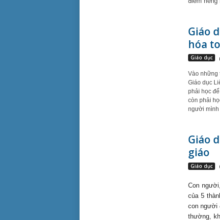
điểm riêng 
Giáo 
hóa t
Giáo dục
Vào những t
Giáo dục Li
phải học để
còn phải họ
người mình l
Giáo d
giáo
Giáo dục
C
on người
của 5 thàn
con người đ
thường, kh