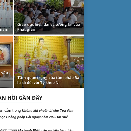
Giáo dục hiện đại và tương lai của
 năm
Phật giáo
n vào
Tầm quan trọng của tám pháp Ba-
la-di đối với Tỳ kheo Ni
N HỒI GẦN ĐÂY
ên Cần
trong
Không khí chuẩn bị cho Tọa đàm
học Hoằng pháp Hải ngoại năm 2025 tại Huế
Minh
trong
Mở tranh Phật, cầu an trên bảo tháp