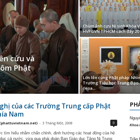
Chùm ảnh cựu Ni sinh Khóa V
HVPGVN TPHCM cách đây 20
iên cứu và
Nôm Phật
Lớn lên cùng Phật pháp: Nhì
Trường Tiểu học Trung Đạo
(Hoa...
PHẢ
ghị của các Trường Trung cấp Phật
hía Nam
Nguy
0
(phattuvietnam.net)
-
3 Tháng Một, 2008
Khoa 
ực tìm hiểu nhằm chấn chỉnh, định hướng các hoạt động của hệ
 dục cả nước, vừa qua phái đoàn Ban Giáo dục Tăng Ni Trung
Trần 