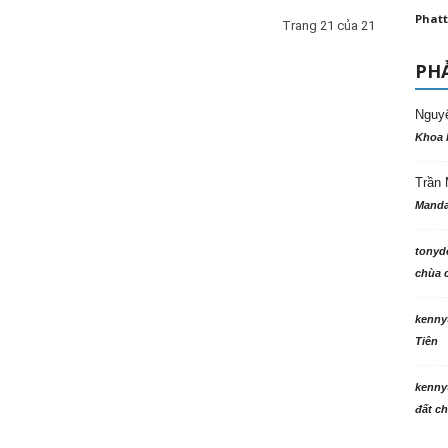
Phatt
Trang 21 của 21
PHẢ
Nguy
Khoa 
Trần 
Manda
tonyd
chùa c
kenny
Tiên
kenny
đất ch