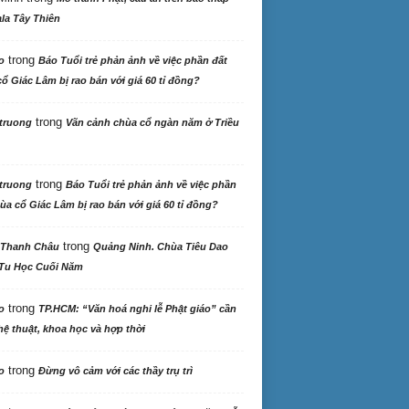
la Tây Thiên
trong
o
Báo Tuổi trẻ phản ảnh về việc phần đất
ổ Giác Lâm bị rao bán với giá 60 tỉ đồng?
trong
truong
Vãn cảnh chùa cổ ngàn năm ở Triều
trong
truong
Báo Tuổi trẻ phản ảnh về việc phần
ùa cổ Giác Lâm bị rao bán với giá 60 tỉ đồng?
trong
 Thanh Châu
Quảng Ninh. Chùa Tiêu Dao
Tu Học Cuối Năm
trong
o
TP.HCM: “Văn hoá nghi lễ Phật giáo” cần
ệ thuật, khoa học và hợp thời
trong
o
Đừng vô cảm với các thầy trụ trì