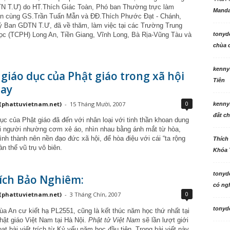
 T.Ư) do HT.Thích Giác Toàn, Phó ban Thường trực làm
Manda
n cùng GS.Trần Tuấn Mẫn và ĐĐ.Thích Phước Đạt - Chánh,
 Ban GDTN T.Ư, đã về thăm, làm việc tại các Trường Trung
ọc (TCPH) Long An, Tiền Giang, Vĩnh Long, Bà Rịa-Vũng Tàu và
tonyd
chùa c
kenny
ị giáo dục của Phật giáo trong xã hội
Tiên
ay
0
(phattuvietnam.net)
-
15 Tháng Mười, 2007
kenny
đất ch
ục của Phật giáo đã đến với nhân loại với tinh thần khoan dung
i người nhường cơm xẻ áo, nhìn nhau bằng ánh mắt từ hòa,
nh thành nên nền đạo đức xã hội, để hòa điệu với cái “ta rộng
Thích
àn thể vũ trụ vô biên.
Khóa 
tonyd
ích Bảo Nghiêm:
có ngh
0
(phattuvietnam.net)
-
3 Tháng Chín, 2007
tonyd
ùa An cư kiết hạ PL2551, cũng là kết thúc năm học thứ nhất tại
hật giáo Việt Nam tại Hà Nội.
Phật tử Việt Nam
sẽ lần lượt giới
oạt bài viết trích từ Kỷ yếu năm học đầu tiên. Trong bài viết này,