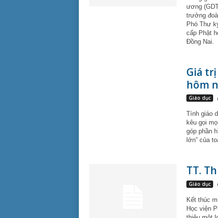
ương (GDTN
trưởng đoà
Phó Thư ký
cấp Phật h
Đồng Nai.
Giá tr
hôm n
Giáo dục
Tính giáo d
kêu gọi mọ
góp phần hì
lớn” của to
TT. Th
Giáo dục
Kết thúc m
Học viện P
thiệu một l