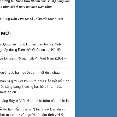
trong
o
HT.Thích Bửu Chánh chia sẻ: Kỹ năng dẫn
 trình các lễ hội Phật giáo Nam tông
trong
o
Góp ý với Sư cô Thích Nữ Thanh Tâm
 MỚI
n Quốc sư trong lịch sử dân tộc và định
 xây dựng Điện thờ Quốc sư tại Hà Nội
Lễ kỷ niệm 75 năm GĐPT Việt Nam (1951 –
gười già, hai người con, một đứa cháu
ban Ni giới TW khu vực phía Bắc kết nối tình
lữ, cúng dàng Trường hạ, hộ trì Tam Bảo
 mùa an cư
háng Bảy ở Việt Nam, chín trăm năm nhìn lại
lễ Vu lan (Rằm tháng 7) tại nhà – Bản dành
hật tử sơ cơ và người có cảm tình với đạo