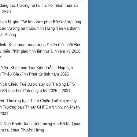
dàng các trường hạ tại Hà Nội nhân mùa an
L.2570
ban Ni giới TW khu vực phía Bắc thăm, cúng
các trường hạ thuộc tỉnh Hưng Yên và thành
ải Phòng
inh: Khai mạc trang trọng Phiên thứ nhất Đại
ại biểu Phật giáo tỉnh lần thứ I, nhiệm kỳ 2026
1
Yên: Khai mạc Trại Kiền Trắc – Họp bạn
 Thiếu Gia đình Phật tử tỉnh năm 2026
hích Chiếu Tuệ được suy cử Trưởng BTS
N tỉnh Hà Tĩnh nhiệm kỳ 2026 – 2031
nh: Thượng tọa Thích Chiếu Tuệ được suy
n Trưởng ban Trị sự GHPGVN tỉnh, nhiệm kỳ
2031
ễ Ngũ Bách Danh kính mừng vía Bồ tát Quán
Âm tại chùa Phước Hưng