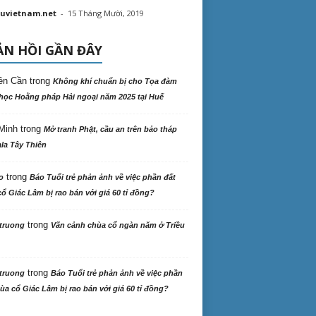
uvietnam.net
-
15 Tháng Mười, 2019
N HỒI GẦN ĐÂY
ên Cần
trong
Không khí chuẩn bị cho Tọa đàm
học Hoằng pháp Hải ngoại năm 2025 tại Huế
Minh
trong
Mở tranh Phật, cầu an trên bảo tháp
la Tây Thiên
trong
o
Báo Tuổi trẻ phản ảnh về việc phần đất
ổ Giác Lâm bị rao bán với giá 60 tỉ đồng?
trong
truong
Vãn cảnh chùa cổ ngàn năm ở Triều
trong
truong
Báo Tuổi trẻ phản ảnh về việc phần
ùa cổ Giác Lâm bị rao bán với giá 60 tỉ đồng?