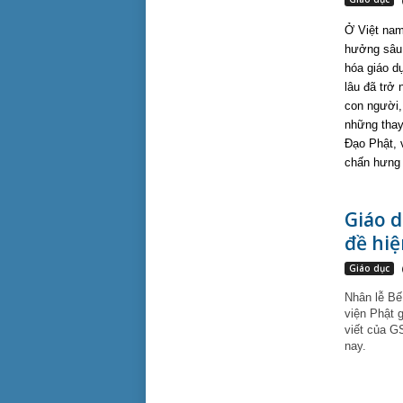
Ở Việt nam
hưởng sâu 
hóa giáo d
lâu đã trở
con người,
những thay
Đạo Phật, 
chấn hưng 
Giáo d
đề hiệ
Giáo dục
Nhân lễ Bế
viện Phật g
viết của GS
nay.