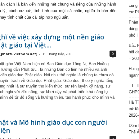
ân cách là bàn đến những nét chung và riêng của những hành
cúng 
m lý, cách cư xử, tính tình của một cá nhân, nghĩa là bàn đến
cư P
hay tính chất của cái tập hợp ngũ uẩn.
Phân 
dàng 
hĩ về việc xây dựng một nền giáo
phố H
t giáo tại Việt...
Bắc N
hội đ
0
(phattuvietnam.net)
-
31 Tháng Bảy, 2006
– 203
hật giáo Việt Nam hiện có Ban Giáo dục Tăng Ni, Ban Hoằng
Hưng 
Hướng dẫn Phật tử… là những Ban có liên hệ nhiều và ảnh
đến giáo dục Phật giáo. Nói như thế nghĩa là chúng ta chưa có
ngành
uyên trách về Giáo dục Phật giáo. Giáo dục, theo ý nghĩa tổng
TT. T
ng nhất là sự truyền thọ kiến thức, sự rèn luyện kỹ năng, sự
ch nghi với đời sống, sự khơi dậy và phát triển khả năng tự
GHPGV
ình để từ đó sống và hướng thiện, tạo hạnh phúc cho mình và
Hà Tĩ
cử tâ
2026-
ật và Mô hình giáo dục con người
Đêm l
iện
Thế 
0