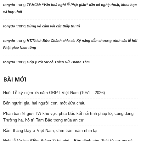
trong
tonydo
TP.HCM: “Văn hoá nghi lễ Phật giáo” cần có nghệ thuật, khoa học
và hợp thời
trong
tonydo
Đừng vô cảm với các thầy trụ trì
trong
tonydo
HT.Thích Bửu Chánh chia sẻ: Kỹ năng dẫn chương trình các lễ hội
Phật giáo Nam tông
trong
tonydo
Góp ý với Sư cô Thích Nữ Thanh Tâm
BÀI MỚI
Huế: Lễ kỷ niệm 75 năm GĐPT Việt Nam (1951 – 2026)
Bốn người già, hai người con, một đứa cháu
Phân ban Ni giới TW khu vực phía Bắc kết nối tình pháp lữ, cúng dàng
Trường hạ, hộ trì Tam Bảo trong mùa an cư
Rằm tháng Bảy ở Việt Nam, chín trăm năm nhìn lại
Nghi lễ Vu lan (Rằm tháng 7) tại nhà – Bản dành cho Phật tử sơ cơ và