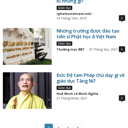
bị những gì?
Giáo dục
(phattuvietnam.net)
-
14 Tháng Tám, 2010
0
Những trường được đào tạo
tiến sĩ Phật học ở Việt Nam
Giáo dục
Thường trực BBT
-
20 Tháng Sáu, 2021
0
Đức Đệ tam Pháp chủ dạy gì về
giáo dục Tăng Ni?
Giáo dục
Huệ Minh Lê Minh Nghĩa
-
21 Tháng Mười, 2021
0