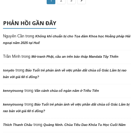
1
2
3
PHẢN HỒI GẦN ĐÂY
Nguyên Cần
trong
Không khí chuẩn bị cho Tọa đàm Khoa học Hoằng pháp Hải
ngoại năm 2025 tại Huế
Trần Minh
trong
Mở tranh Phật, cầu an trên bảo tháp Mandala Tây Thiên
trong
tonydo
Báo Tuổi trẻ phản ảnh về việc phần đất chùa cổ Giác Lâm bị rao
bán với giá 60 tỉ đồng?
trong
kennytruong
Vãn cảnh chùa cổ ngàn năm ở Triều Tiên
trong
kennytruong
Báo Tuổi trẻ phản ảnh về việc phần đất chùa cổ Giác Lâm bị
rao bán với giá 60 tỉ đồng?
trong
Thích Thanh Châu
Quảng Ninh. Chùa Tiêu Dao Khóa Tu Học Cuối Năm