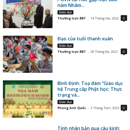
năm Nhâm...
Giáo dục
Thường trực BBT
-
14 Tháng Hai, 2022
0
Đạo của tuổi thanh xuân
Giáo dục
Thường trực BBT
-
28 Tháng Ba, 2022
0
Bình Định: Toạ đàm “Giáo dục
hệ Trung cấp Phật học: Thực
trạng và...
Giáo dục
Phùng Anh Quốc
-
3 Tháng Tám, 2023
0
Tính nhân bản qua câu kinh: