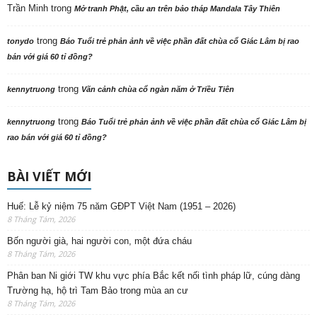
Trần Minh
trong
Mở tranh Phật, cầu an trên bảo tháp Mandala Tây Thiên
trong
tonydo
Báo Tuổi trẻ phản ảnh về việc phần đất chùa cổ Giác Lâm bị rao
bán với giá 60 tỉ đồng?
trong
kennytruong
Vãn cảnh chùa cổ ngàn năm ở Triều Tiên
trong
kennytruong
Báo Tuổi trẻ phản ảnh về việc phần đất chùa cổ Giác Lâm bị
rao bán với giá 60 tỉ đồng?
BÀI VIẾT MỚI
Huế: Lễ kỷ niệm 75 năm GĐPT Việt Nam (1951 – 2026)
8 Tháng Tám, 2026
Bốn người già, hai người con, một đứa cháu
8 Tháng Tám, 2026
Phân ban Ni giới TW khu vực phía Bắc kết nối tình pháp lữ, cúng dàng
Trường hạ, hộ trì Tam Bảo trong mùa an cư
8 Tháng Tám, 2026