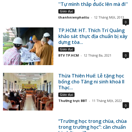
''Tự mình thắp đuốc lên mà đi''
Giáo dục
thanhnienphattu
-
12 Tháng Một, 2013
0
TP.HCM: HT. Thích Trí Quảng
khảo sát thực địa chuẩn bị xây
dựng tòa...
Giáo dục
BTV TP.HCM
-
12 Tháng Ba, 2021
0
Thừa Thiên Huế: Lễ tặng học
bổng cho Tăng ni sinh khoá II
Thạc...
Giáo dục
Thường trực BBT
-
11 Tháng Một, 2022
0
“Trường học trong chùa, chùa
trong trường học”: cần chuẩn