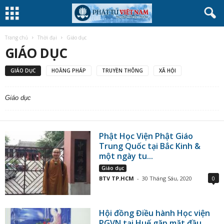
Trang chủ
Thời đại
Giáo dục
GIÁO DỤC
GIÁO DỤC
HOẰNG PHÁP
TRUYỀN THÔNG
XÃ HỘI
Giáo dục
Phật Học Viện Phật Giáo
Trung Quốc tại Bắc Kinh &
một ngày tu...
Giáo dục
BTV TP.HCM
-
30 Tháng Sáu, 2020
0
Hội đồng Điều hành Học viện
PGVN tại Huế gặp mặt đầu