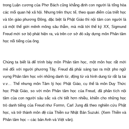
trong Luận cương của Phơ Bách cũng khẳng định con người là tổng hòa
các mối quan hệ xã hội. Nhưng trên thực tế, theo quan điểm của triết học
và tôn giáo phương Đông, đặc biệt là Phật Giáo thì nội tâm con người là
cả một thế giới mênh mông sâu thẳm, mà mãi tới thế kỷ XX, Sigmund
Freud mới sơ bộ phát hiện ra, và trên cơ sở đó xây dựng môn Phân tâm
học nổi tiếng của ông.
Chúng ta biết là để trình bày môn Phân tâm học, một môn học rất mới
mẻ đối với người phương Tây, Freud đả phải sáng tạo ra một pho ngữ
vựng Phân tâm học với những danh từ, động từ và hình dung từ rất lạ tai
v.v… Thế nhưng môn Tâm lý học Phật Giáo, cụ thể là môn Duy Thức
học Phật Giáo, so với môn Phân tâm học của Freud, đã phân tích nội
tâm của con người sâu sắc và chi tiết hơn nhiều, khiến cho những học
trò danh tiếng của Freud như Formn, Carl Jung đã theo nghiên cứu Phật
học, và trở thành môn đệ của Thiền sư Nhật Bản Suzuki. (Xem Thiền và
Phân tâm học – các bản Anh và Việt văn).