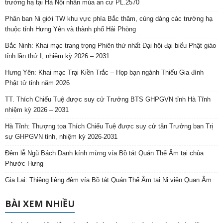
trường hạ tại Hà Nội nhân mùa an cư PL.2570
Phân ban Ni giới TW khu vực phía Bắc thăm, cúng dàng các trường hạ
thuộc tỉnh Hưng Yên và thành phố Hải Phòng
Bắc Ninh: Khai mạc trang trọng Phiên thứ nhất Đại hội đại biểu Phật giáo
tỉnh lần thứ I, nhiệm kỳ 2026 – 2031
Hưng Yên: Khai mạc Trại Kiền Trắc – Họp bạn ngành Thiếu Gia đình
Phật tử tỉnh năm 2026
TT. Thích Chiếu Tuệ được suy cử Trưởng BTS GHPGVN tỉnh Hà Tĩnh
nhiệm kỳ 2026 – 2031
Hà Tĩnh: Thượng tọa Thích Chiếu Tuệ được suy cử tân Trưởng ban Trị
sự GHPGVN tỉnh, nhiệm kỳ 2026-2031
Đêm lễ Ngũ Bách Danh kính mừng vía Bồ tát Quán Thế Âm tại chùa
Phước Hưng
Gia Lai: Thiêng liêng đêm vía Bồ tát Quán Thế Âm tại Ni viện Quan Âm
BÀI XEM NHIỀU