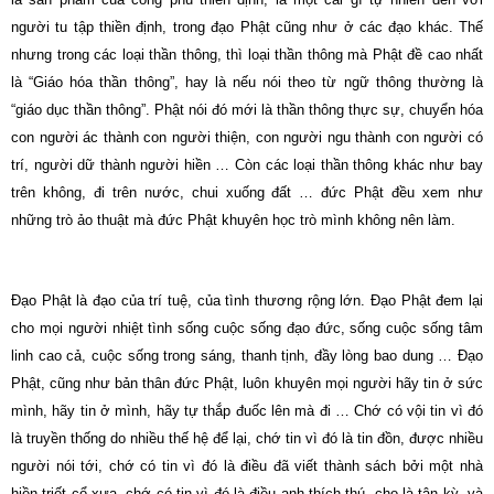
người tu tập thiền định, trong đạo Phật cũng như ở các đạo khác. Thế
nhưng trong các loại thần thông, thì loại thần thông mà Phật đề cao nhất
là “Giáo hóa thần thông”, hay là nếu nói theo từ ngữ thông thường là
“giáo dục thần thông”. Phật nói đó mới là thần thông thực sự, chuyển hóa
con người ác thành con người thiện, con người ngu thành con người có
trí, người dữ thành người hiền … Còn các loại thần thông khác như bay
trên không, đi trên nước, chui xuống đất … đức Phật đều xem như
những trò ảo thuật mà đức Phật khuyên học trò mình không nên làm.
Đạo Phật là đạo của trí tuệ, của tình thương rộng lớn. Đạo Phật đem lại
cho mọi người nhiệt tình sống cuộc sống đạo đức, sống cuộc sống tâm
linh cao cả, cuộc sống trong sáng, thanh tịnh, đầy lòng bao dung … Đạo
Phật, cũng như bản thân đức Phật, luôn khuyên mọi người hãy tin ở sức
mình, hãy tin ở mình, hãy tự thắp đuốc lên mà đi … Chớ có vội tin vì đó
là truyền thống do nhiều thế hệ để lại, chớ tin vì đó là tin đồn, được nhiều
người nói tới, chớ có tin vì đó là điều đã viết thành sách bởi một nhà
hiền triết cổ xưa, chớ có tin vì đó là điều anh thích thú, cho là tân kỳ, và