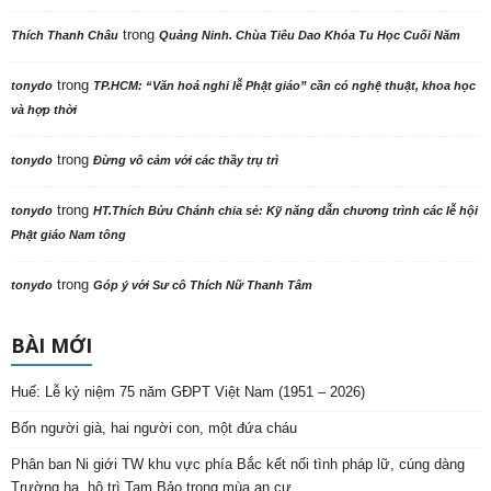
trong
Thích Thanh Châu
Quảng Ninh. Chùa Tiêu Dao Khóa Tu Học Cuối Năm
trong
tonydo
TP.HCM: “Văn hoá nghi lễ Phật giáo” cần có nghệ thuật, khoa học
và hợp thời
trong
tonydo
Đừng vô cảm với các thầy trụ trì
trong
tonydo
HT.Thích Bửu Chánh chia sẻ: Kỹ năng dẫn chương trình các lễ hội
Phật giáo Nam tông
trong
tonydo
Góp ý với Sư cô Thích Nữ Thanh Tâm
BÀI MỚI
Huế: Lễ kỷ niệm 75 năm GĐPT Việt Nam (1951 – 2026)
Bốn người già, hai người con, một đứa cháu
Phân ban Ni giới TW khu vực phía Bắc kết nối tình pháp lữ, cúng dàng
Trường hạ, hộ trì Tam Bảo trong mùa an cư