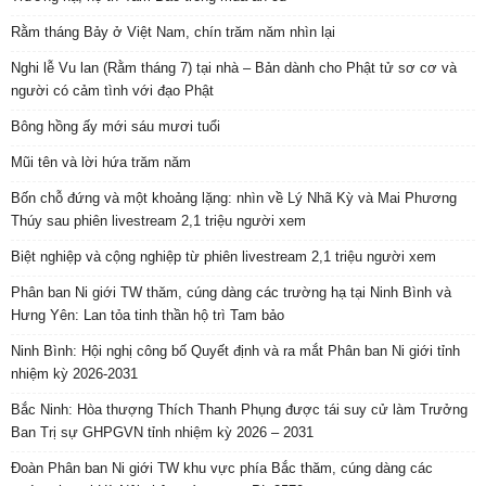
Rằm tháng Bảy ở Việt Nam, chín trăm năm nhìn lại
Nghi lễ Vu lan (Rằm tháng 7) tại nhà – Bản dành cho Phật tử sơ cơ và
người có cảm tình với đạo Phật
Bông hồng ấy mới sáu mươi tuổi
Mũi tên và lời hứa trăm năm
Bốn chỗ đứng và một khoảng lặng: nhìn về Lý Nhã Kỳ và Mai Phương
Thúy sau phiên livestream 2,1 triệu người xem
Biệt nghiệp và cộng nghiệp từ phiên livestream 2,1 triệu người xem
Phân ban Ni giới TW thăm, cúng dàng các trường hạ tại Ninh Bình và
Hưng Yên: Lan tỏa tinh thần hộ trì Tam bảo
Ninh Bình: Hội nghị công bố Quyết định và ra mắt Phân ban Ni giới tỉnh
nhiệm kỳ 2026-2031
Bắc Ninh: Hòa thượng Thích Thanh Phụng được tái suy cử làm Trưởng
Ban Trị sự GHPGVN tỉnh nhiệm kỳ 2026 – 2031
Đoàn Phân ban Ni giới TW khu vực phía Bắc thăm, cúng dàng các