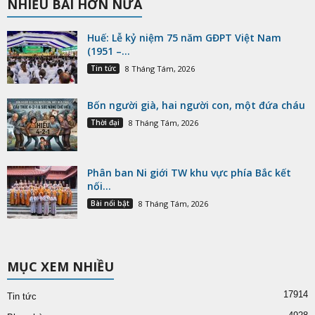
NHIỀU BÀI HƠN NỮA
Huế: Lễ kỷ niệm 75 năm GĐPT Việt Nam
(1951 –...
Tin tức
8 Tháng Tám, 2026
Bốn người già, hai người con, một đứa cháu
Thời đại
8 Tháng Tám, 2026
Phân ban Ni giới TW khu vực phía Bắc kết
nối...
Bài nổi bật
8 Tháng Tám, 2026
MỤC XEM NHIỀU
17914
Tin tức