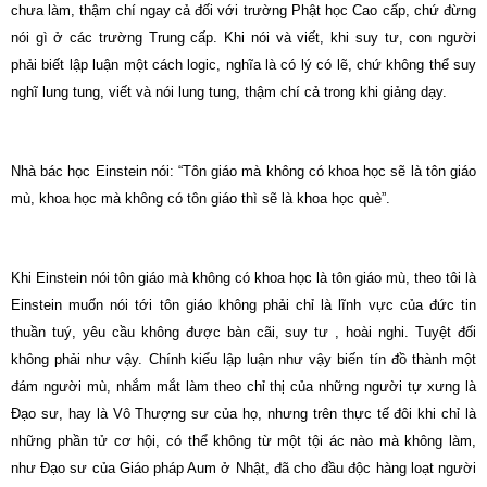
chưa làm, thậm chí ngay cả đối với trường Phật học Cao cấp, chứ đừng
nói gì ở các trường Trung cấp. Khi nói và viết, khi suy tư, con người
phải biết lập luận một cách logic, nghĩa là có lý có lẽ, chứ không thể suy
nghĩ lung tung, viết và nói lung tung, thậm chí cả trong khi giảng dạy.
Nhà bác học Einstein nói: “Tôn giáo mà không có khoa học sẽ là tôn giáo
mù, khoa học mà không có tôn giáo thì sẽ là khoa học què”.
Khi Einstein nói tôn giáo mà không có khoa học là tôn giáo mù, theo tôi là
Einstein muốn nói tới tôn giáo không phải chỉ là lĩnh vực của đức tin
thuần tuý, yêu cầu không được bàn cãi, suy tư , hoài nghi. Tuyệt đối
không phải như vậy. Chính kiểu lập luận như vậy biến tín đồ thành một
đám người mù, nhắm mắt làm theo chỉ thị của những người tự xưng là
Đạo sư, hay là Vô Thượng sư của họ, nhưng trên thực tế đôi khi chỉ là
những phần tử cơ hội, có thể không từ một tội ác nào mà không làm,
như Đạo sư của Giáo pháp Aum ở Nhật, đã cho đầu độc hàng loạt người