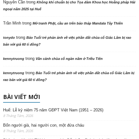
Nguyên Cần
trong
Không khí chuẩn bị cho Tọa đàm Khoa học Hoằng pháp Hải
ngoại năm 2025 tại Huế
Trần Minh
trong
Mở tranh Phật, cầu an trên bảo tháp Mandala Tây Thiên
trong
tonydo
Báo Tuổi trẻ phản ảnh về việc phần đất chùa cổ Giác Lâm bị rao
bán với giá 60 tỉ đồng?
trong
kennytruong
Vãn cảnh chùa cổ ngàn năm ở Triều Tiên
trong
kennytruong
Báo Tuổi trẻ phản ảnh về việc phần đất chùa cổ Giác Lâm bị
rao bán với giá 60 tỉ đồng?
BÀI VIẾT MỚI
Huế: Lễ kỷ niệm 75 năm GĐPT Việt Nam (1951 – 2026)
8 Tháng Tám, 2026
Bốn người già, hai người con, một đứa cháu
8 Tháng Tám, 2026