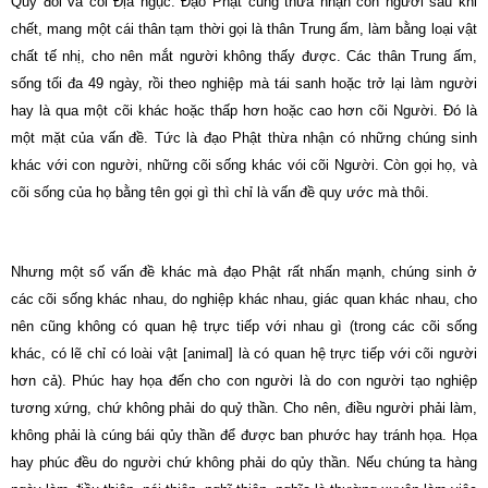
Qủy đói và cõi Địa ngục. Đạo Phật cũng thừa nhận con người sau khi
chết, mang một cái thân tạm thời gọi là thân Trung ấm, làm bằng loại vật
chất tế nhị, cho nên mắt người không thấy được. Các thân Trung ấm,
sống tối đa 49 ngày, rồi theo nghiệp mà tái sanh hoặc trở lại làm người
hay là qua một cõi khác hoặc thấp hơn hoặc cao hơn cõi Người. Đó là
một mặt của vấn đề. Tức là đạo Phật thừa nhận có những chúng sinh
khác với con người, những cõi sống khác vói cõi Người. Còn gọi họ, và
cõi sống của họ bằng tên gọi gì thì chỉ là vấn đề quy ước mà thôi.
Nhưng một số vấn đề khác mà đạo Phật rất nhấn mạnh, chúng sinh ở
các cõi sống khác nhau, do nghiệp khác nhau, giác quan khác nhau, cho
nên cũng không có quan hệ trực tiếp với nhau gì (trong các cõi sống
khác, có lẽ chỉ có loài vật [animal] là có quan hệ trực tiếp với cõi người
hơn cả). Phúc hay họa đến cho con người là do con người tạo nghiệp
tương xứng, chứ không phải do quỷ thần. Cho nên, điều người phải làm,
không phải là cúng bái qủy thần để được ban phước hay tránh họa. Họa
hay phúc đều do người chứ không phải do qủy thần. Nếu chúng ta hàng