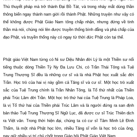
Thù thuyết pháp mà trở thành Đại Bồ Tát, và trong nháy mắt dùng thần
thông biến ngay thành nam giới rồi thành Phật. Những truyện như vậy có
thể không được Phật Giáo Nam tông chấp nhận, nhưng đứng về tinh
thần mà nói, chúng nói lên được truyền thống bình đẳng và phá chấp của
đạo Phật, và truyền thống này có ngay từ thời đức Phật còn tại thế.
Phật giáo Việt Nam từng có Ni sư Diệu Nhân đời Lý là một Thiền sư nổi
tiếng thuộc dòng Thiền Tỳ Ny Đa Lưu Chi, có Trần Thái Tông và Tuệ
Trung Thượng Sĩ đều là những cư sĩ và là nhà Phật học xuất sắc đời
Trần. Học trò của hai vị này gồm cả Tăng sĩ và cư sĩ. Một học trò xuất
sắc của Tuệ Trung chính là Trần Nhân Tông, là Tổ thứ nhất của Thiền
phái Trúc Lâm đời Trần. Một học trò thứ hai của Tuệ Trung là Pháp Loa,
là vị Tổ thứ hai của Thiền phái Trúc Lâm và là người đứng ra san định
bản thảo Tuệ Trung Thượng Sĩ Ngữ Lục, đã được cư sĩ Trúc Thiên dịch
ra Việt văn. Trong thời hiện đại, chúng ta có cư sĩ Tâm Minh Lê Đình
Thẩm, là một nhà Phật học lớn, nhiều Tăng sĩ vốn là học trò của ông,
nay giữ nhiều vị trí chủ chốt trong Giáo hội Phật Giáo Việt Nam.