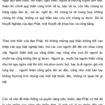
ngày làm điều thiện, nói thiện, nghĩ thiện, nghĩa là thường xuyên làm việc
thiện thì chính quỷ thần cũng kính nể ta, bảo vệ ta, còn nếu chúng ta
hàng ngày làm ác, nói ác, nghĩ ác, thì chúng ta sẽ mang họa, không
chóng thì chày, không có quỷ thần nào cứu vớt chúng ta được. Đó là
thuyết Nghiệp của đạo Phật, một thuyết rất khoa học và công bằng.
Theo tinh thần của đạo Phật, thì không những quỷ thần không thể can
thiệp vào quy luật nghiệp báo, mà các con người đối đãi với nhau cũng
vậy. Người thiện thật sự sống thiện, nay cũng như xưa thì người ác
muốn hại cũng không làm gì được. Người ác, muốn hại người thiện cũng
như kẻ ngu ngửa mặt lên trời mà phun nước bọt, hay là đi ngược gió mà
tung bụi … người thiện sống giữa đời ác độc, cũng như một bàn tay
không thương tích nhúng vào một bát thuốc độc, không có quan hệ gì
hết.
Còn về vấn đề thần thông và quyền năng siêu nhiên, đạo Phật có thể đó
là sản phẩm của công phu thiền định, là một cái gì tự nhiên đến với